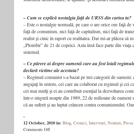
– Cum se explică nostalgia faţă de URSS din cartea ta?
– Este o nostalgie normală, pe care o are orice om faţă de v
faţă de comunism, nici faţă de capitalism, nici faţă de tranzi
realist şi cinic în raport cu realitatea. Dar mi-ar plăcea să
„Plombir” de 21 de copeici. Asta însă face parte din viaţa c
sistemul.
– Ce părere ai despre oamenii care au fost loiali regimulu
declară victime ale acestuia?
– Regimul comunist s-a bazat pe trei categorii de oameni: ce
angajaţi în sistem, cei care au colaborat cu regimul şi cei ca
cei mai mulţi şi ei au contribuit esenţial la dezvoltarea c
într-o singură noapte din 1989, 22 de milioane de oameni s
că au suferit şi au luptat crâncen contra comunismului. Oare
-
12 October, 2010
in:
Blog
,
Cronici
,
Interviuri
,
Noutati
,
Presa
on
Comments Off
“Mă