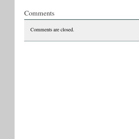
interesează
Comments
mult
mai
mult
suferinţa
Comments are closed.
de
azi”