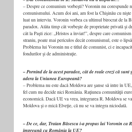
– Despre ce comunism vorbeşti? Voronin nu corespunde nic
comunismului. Acum doi ani, am fost la Chişinău cu nişte 
luat un interviu. Voronin vorbea ca ultimul birocrat de la B
paradox. Atâta timp cât vorbeşte de proprietate privată şi d
cât la Paşti zice: „Hristos a înviat!”, despre care comuni
straniu, poate mai periculos decât comunismul, este o lipsă
Problema lui Voronin nu e titlul de comunist, ci e incapacit
fondurilor şi de administraţie.
– Pornind de la acest paradox, cât de reale crezi că sunt
adera la Uniunea Europeană?
– Problema nu este dacă Moldova are şanse să intre în UE, 
fel cum nu decide nici România. Raţiunea comunităţii eur
economică. Dacă UE va vrea, integrarea R. Moldova se va 
Moldova şi o mică Elveţie, că nu se va integra niciodată.
– De ce, dar, Traian Băsescu i-a propus lui Voronin ca 
împreună cu România la UE?