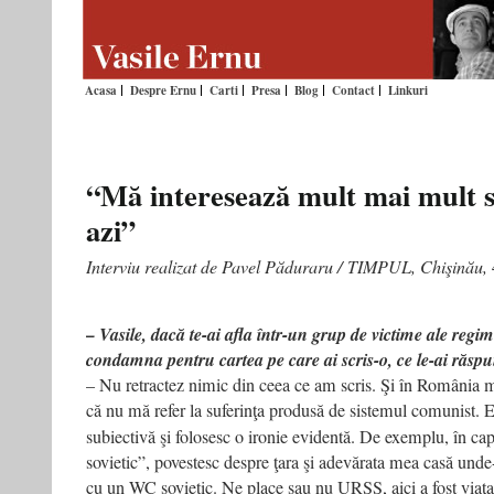
Acasa
Despre Ernu
Carti
Presa
Blog
Contact
Linkuri
“Mă interesează mult mai mult s
azi”
Interviu realizat de Pavel Păduraru /
TIMPUL, Chişinău,
– Vasile, dacă te-ai afla într-un grup de victime ale regi
condamna pentru cartea pe care ai scris-o, ce le-ai răsp
– Nu retractez nimic din ceea ce am scris. Şi în România m
că nu mă refer la suferinţa produsă de sistemul comunist. 
subiectivă şi folosesc o ironie evidentă. De exemplu, în ca
sovietic”, povestesc despre ţara şi adevărata mea casă un
cu un WC sovietic. Ne place sau nu URSS, aici a fost viaţa 