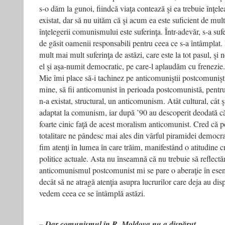
s-o dăm la gunoi, fiindcă viaţa contează şi ea trebuie înţele
existat, dar să nu uităm că şi acum ea este suficient de mul
înţelegerii comunismului este suferinţa. Într-adevăr, s-a sufe
de găsit oamenii responsabili pentru ceea ce s-a întâmplat
mult mai mult suferinţa de astăzi, care este la tot pasul, şi n
el şi aşa-numit democratic, pe care-l aplaudăm cu frenezie.
Mie îmi place să-i tachinez pe anticomuniştii postcomunişti
mine, să fii anticomunist în perioada postcomunistă, pent
n-a existat, structural, un anticomunism. Atât cultural, cât 
adaptat la comunism, iar după ’90 au descoperit deodată că
foarte cinic faţă de acest moralism anticomunist. Cred că p
totalitare ne pândesc mai ales din vârful piramidei democrat
fim atenţi în lumea în care trăim, manifestând o atitudine cr
politice actuale. Asta nu înseamnă că nu trebuie să reflectă
anticomunismul postcomunist mi se pare o aberaţie în esen
decât să ne atragă atenţia asupra lucrurilor care deja au dis
vedem ceea ce se întâmplă astăzi.
– Dar comunismul în R. Moldova nu a dispărut…