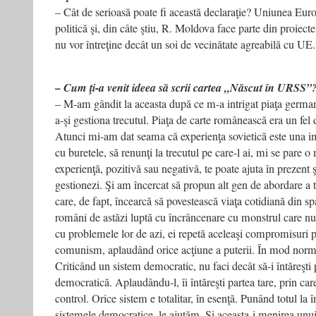
– Cât de serioasă poate fi această declaraţie? Uniunea Eu
politică şi, din câte ştiu, R. Moldova face parte din proiectel
nu vor întreţine decât un soi de vecinătate agreabilă cu UE.
– Cum ţi-a venit ideea să scrii cartea „Născut în URSS”
– M-am gândit la aceasta după ce m-a intrigat piaţa german
a-şi gestiona trecutul. Piaţa de carte românească era un fe
Atunci mi-am dat seama că experienţa sovietică este una im
cu buretele, să renunţi la trecutul pe care-l ai, mi se pare o
experienţă, pozitivă sau negativă, te poate ajuta în prezent şi
gestionezi. Şi am încercat să propun alt gen de abordare a t
care, de fapt, încearcă să povestească viaţa cotidiană din spaţ
români de astăzi luptă cu încrâncenare cu monstrul care nu 
cu problemele lor de azi, ei repetă aceleaşi compromisuri p
comunism, aplaudând orice acţiune a puterii. În mod normal,
Criticând un sistem democratic, nu faci decât să-i întăreşti 
democratică. Aplaudându-l, îi întăreşti partea tare, prin car
control. Orice sistem e totalitar, în esenţă. Punând totul la î
sistemele democratice, le ajutăm. Şi aceasta-i menirea unui