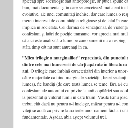
aplecați spre sociologie sau antropologie, ar putea spune 
bun, mai documentat și în care se cercetează mai atent toate 
evolutive, ale unei comunități închise, dar care lumea o res
mereu interesat de comunitățile religioase și de felul în car
implică în societate. Cei dornici de senzațional, de violență ș
confesiuni și luări de poziție tranșante, vor aprecia mai mu
că aici este analizată o lume pe care oamenii nu o resping, 
atâta timp cât nu sunt antrenați în ea.
”Mica trilogie a marginalilor” reprezintă, din punctul
dintre cele mai bune serii de cărți apărute în literatur
ani.
O trilogie care îmbină caracterizări din interior a unor
către majoritate ca fiind marginale societății, fie ei sectanți
lumea), fie bandiți (de care toată lumea se teme, fără a-i c
confesiuni ale autorului cu privire la anii copilăriei sau adol
la prezentul și viitorul lumii în care trăim. Vasile Ernu joacă
trebui citit dacă nu pentru a-l înțelege, măcar pentru a-l co
viteji se arată cu privire la scrierile unor oameni fără a-i citi 
fundamentale. Așadar, abia aștept volumul trei.
-