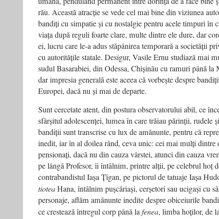
umană, pendulând permanent între dorința de a face bine și 
rău. Această atracție se vede cel mai bine din viziunea auto
bandiți cu simpatie și cu nostalgie pentru acele timpuri în c
viața după reguli foarte clare, multe dintre ele dure, dar co
ei, lucru care le-a adus stăpânirea temporară a societății pri
cu autoritățile statale. Desigur, Vasile Ernu studiază mai 
sudul Basarabiei, din Odessa, Chișinău cu ramuri până la
dar impresia generală este aceea că vorbește despre bandiții
Europei, dacă nu și mai de departe.
Sunt cercetate atent, din postura observatorului abil, ce înce
sfârșitul adolescenței, lumea în care trăiau părinții, rudele și 
bandiții sunt transcrise cu lux de amănunte, pentru că repre
inedit, iar în al doilea rând, ceva unic: cei mai mulți dintre e
pensionați, dacă nu din cauza vârstei, atunci din cauza vre
pe lângă Profesor, îi întâlnim, printre alții, pe celebrul hoț
contrabandistul Iașa Țîgan, pe pictorul de tatuaje Iașa Hu
tiotea
Hana, întâlnim pușcăriași, cerșetori sau ucigași cu s
personaje, aflăm amănunte inedite despre obiceiurile bandiți
ce crestează întregul corp până la
fenea
, limba hoților, de 