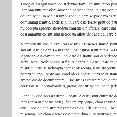
Trilogiei Marginalilor, tonul devine familiar, sunt într-o per
la momentul transformărilor de personalitate, în care copil
devine adult. În același timp, zona în care se plasează cartea
comunități temute, închise și în care este foarte greu de pătr
nu acceptă aproape niciodată oameni din afară și care sunt
deși amănuntele nu sunt niciodată aflate de către cei care 
Naratorul lui Vasile Ernu nu are însă asemenea limite, pent
sau nu) este celebrul – în rândul bandiților și nu numai – Pr
legendă vie a comunității, cel care dă sfaturi sau care dese
altfel, acest Profesor este și figura centrală a cărții, este ce
puștiului care se îndreaptă spre adolescență, îl învață jocuri 
pentru ca apoi, peste ani, când ideea acestei cărți se cristal
are nevoie de documentare, îi facilitează întâlnirea cu oame
cerșetori sau contrabandiști, pictori de tatuaje sau bandiți de
Dar cum este această lume? Regulile ei nu sunt enunțate de 
întrezărim în fiecare gest și fiecare explicație, chiar înaint
cărții, acolo unde sunt prezentate în oglindă Decalogul ban
pușcăriașilor: chiar dacă este o lume dură și periculoasă, ma