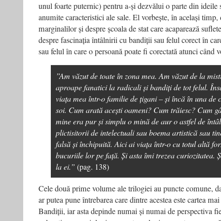
unul foarte puternic) pentru a-și dezvălui o parte din ideile
anumite caracteristici ale sale. El vorbește, în același timp
marginalilor și despre școala de stat care acaparează sufletel
despre fascinația întâlnirii cu bandiții sau felul corect în ca
sau felul în care o persoană poate fi corectată atunci când 
”Am văzut de toate în zona mea. Am văzut de la mistic
aproape fanatici la radicali și bandiți de tot felul. În
viața mea într-o familie de țigani – și încă în una de
soi. Cum arată acești oameni? Cum trăiesc? Cum g
mine era pur și simplu o mină de aur o astfel de întâln
plictisitorii de intelectuali sau boema artistică sau 
falsă și închipuită. Aici ai viața într-o cu totul altă fo
bucuriile lor pe față. Și asta îmi trezea curiozitatea.
la ei.”
(pag. 138)
Cele două prime volume ale trilogiei au puncte comune, dar 
ar putea pune întrebarea care dintre acestea este cartea mai
Bandiții, iar asta depinde numai și numai de perspectiva fie