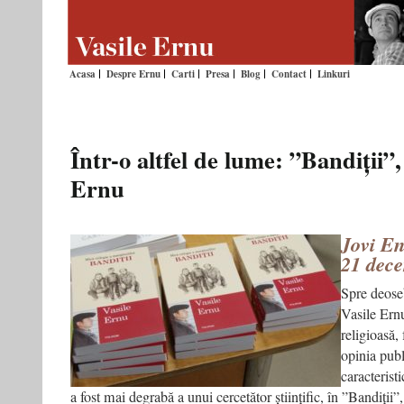
Acasa
Despre Ernu
Carti
Presa
Blog
Contact
Linkuri
Într-o altfel de lume: ”Bandiții”,
Ernu
Jovi En
21 dec
Spre deose
Vasile Ernu
religioasă,
opinia pub
caracteristi
a fost mai degrabă a unui cercetător științific, în ”Bandiții”