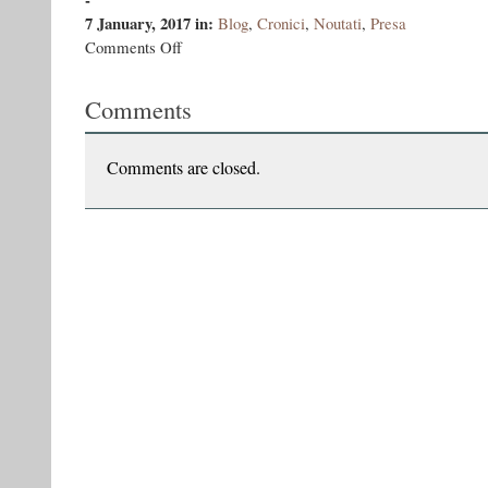
7 January, 2017
in:
Blog
,
Cronici
,
Noutati
,
Presa
on
Comments Off
Într-
o
Comments
altfel
de
lume:
”Bandiții”,
Comments are closed.
de
Vasile
Ernu