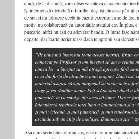
afară, de la distanță, vom observa câteva caracteristici inedi
își întemeiază niciodată o familie, deși își cinstesc părinții;
de stat și nu folosesc decât în cazuri extreme arme de foc
motiv, nu colaborează cu autoritățile statului etc. În plus, e 
pușcărie, altfel nu ești cu adevărat bandit. O lume fascinant
departe, dar foarte periculoasă dacă te apropii sau dorești să
”Pe mine mă interesau toate aceste lucruri. Eram cu
cunoscut pe Profesor și am început să am o relație ma
lumea lor a început să mă atragă aproape fără să-
ceva din forța de atracție a unui magnet. Dacă ești co
material asupra căruia magnetul își poate activa forț
trage și vei rămâne acolo. Poți scăpa doar dacă o alt
puternică, te va smulge din această lume. Dar ce for
înlocuiască tenebrele unei lumi a întunericului și a v
și mai vicleană, și mai puternică, și mai tenebroasă,
ascunde sub un chip de mielușel. Dumnezeu știe.”
(p
Așa cum scrie chiar el mai sus, este o comunitate atractivă