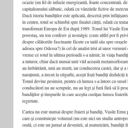
ocazie (un fel de infuzie energizantă, foarte concentrată, de 
capitalismului sălbatic, odată cu vânzările fictive de mercur
Dacă istoria bandiților este aplicată, descrisă prin înfățișare
în centru, totul se schimbă spre finalul cărții, odată cu tra
transformat Europa de Est după 1989. Tonul lui Vasile Ern
povestaș, un ton confesiv și nostalgic (cum altfel pot fi privit
despre călătoriile fascinante făcute cu tatăl său spre orașele 
adesea spre Odessa?) în cel de analist trist al unor vremuri 
vreme ce totul în ultima perioadă s-a năruit, în viața bandițil
a tuturor, chiar dacă numai unii văd această metamorfozare 
au îmbătrânit, unii au murit, iar conducerea castei, dar și a 
narațiunii, a trecut la oligarhi, acești foști bandiți dedulciți 
Tonul devine pesimist, pentru că lumea s-a întors cu susul î
conducători nu au scrupule, nu au legi și fură fără să îi pes
bandiților și timpurile în care aceștia curățau lumea fraieril
regretate.
Cartea nu este numai despre fraieri și bandiți, Vasile Ernu p
care-și construiește volumul (nu este nici un studiu antropol
orală, ci este un jurnal al devenirii, al maturizării, bandiții 