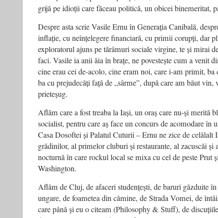
grijă pe idioții care făceau politică, un obicei binemeritat, p
Despre asta scrie Vasile Ernu în Generația Canibală, despre 
inflație, cu neînțelegere financiară, cu primii corupți, dar pli
exploratorul ajuns pe tărâmuri sociale virgine, te și mirai d
faci. Vasile ia anii ăia în brațe, ne povestește cum a venit
cine erau cei de-acolo, cine eram noi, care i-am primit, ba 
ba cu prejudecăți față de „sârme”, după care am băut vin, 
prieteșug.
Aflăm care a fost treaba la Iași, un oraș care nu-și merită b
socialist, pentru care aș face un concurs de acomodare în u
Casa Dosoftei și Palatul Cuturii – Ernu ne zice de celălalt I
grădinilor, al primelor cluburi și restaurante, al zacuscăi și
nocturnă în care rockul local se mixa cu cel de peste Prut ș
Washington.
Aflăm de Cluj, de afaceri studențești, de baruri găzduite în
ungare, de foametea din cămine, de Strada Vomei, de întâia
care până și eu o citeam (Philosophy & Stuff), de discuții