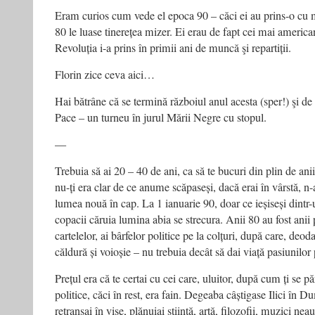
Eram curios cum vede el epoca 90 – căci ei au prins-o cu m
80 le luase tinerețea mizer. Ei erau de fapt cei mai america
Revoluția i-a prins în primii ani de muncă şi repartiții.
Florin zice ceva aici…
Hai bătrâne că se termină războiul anul acesta (sper!) şi d
Pace – un turneu în jurul Mării Negre cu stopul.
—
Trebuia să ai 20 – 40 de ani, ca să te bucuri din plin de ani
nu-ți era clar de ce anume scăpaseși, dacă erai în vârstă, n-a
lumea nouă în cap. La 1 ianuarie 90, doar ce ieșiseși dintr-
copacii căruia lumina abia se strecura. Anii 80 au fost anii p
cartelelor, ai bârfelor politice pe la colțuri, după care, de
căldură și voioșie – nu trebuia decât să dai viață pasiunilor 
Prețul era că te certai cu cei care, uluitor, după cum ți se pă
politice, căci în rest, era fain. Degeaba câștigase Ilici în D
retranșai în vise, plănuiai știință, artă, filozofii, muzici neau