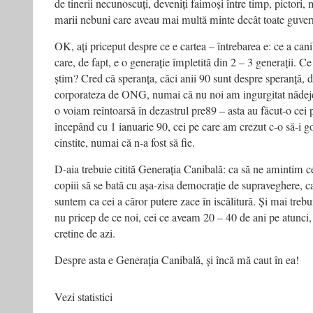
de tinerii necunoscuți, deveniți faimoși între timp, pictori, 
marii nebuni care aveau mai multă minte decât toate guvern
OK, ați priceput despre ce e cartea – întrebarea e: ce a cani
care, de fapt, e o generație împletită din 2 – 3 generații. Ce
știm? Cred că speranța, căci anii 90 sunt despre speranță,
corporateza de ONG, numai că nu noi am ingurgitat nădejde
o voiam reîntoarsă în dezastrul pre89 – asta au făcut-o cei 
începând cu 1 ianuarie 90, cei pe care am crezut c-o să-i
cinstite, numai că n-a fost să fie.
D-aia trebuie citită Generația Canibală: ca să ne amintim 
copiii să se bată cu așa-zisa democrație de supraveghere, c
suntem ca cei a căror putere zace în iscălitură. Și mai trebui
nu pricep de ce noi, cei ce aveam 20 – 40 de ani pe atunci, 
cretine de azi.
Despre asta e Generația Canibală, și încă mă caut în ea!
Vezi statistici