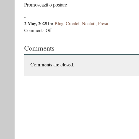
Promovează o postare
-
2 May, 2025
in:
Blog
,
Cronici
,
Noutati
,
Presa
on
Comments Off
Florin
Chirculescu
Comments
despre
Generația
canibală
Comments are closed.