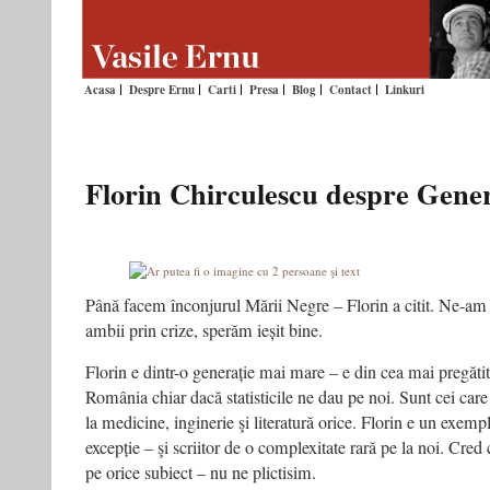
Acasa
Despre Ernu
Carti
Presa
Blog
Contact
Linkuri
Florin Chirculescu despre Gener
Până facem înconjurul Mării Negre – Florin a citit. Ne-am 
ambii prin crize, sperăm ieșit bine.
Florin e dintr-o generație mai mare – e din cea mai pregăti
România chiar dacă statisticile ne dau pe noi. Sunt cei car
la medicine, inginerie şi literatură orice. Florin e un exem
excepție – şi scriitor de o complexitate rară pe la noi. Cre
pe orice subiect – nu ne plictisim.