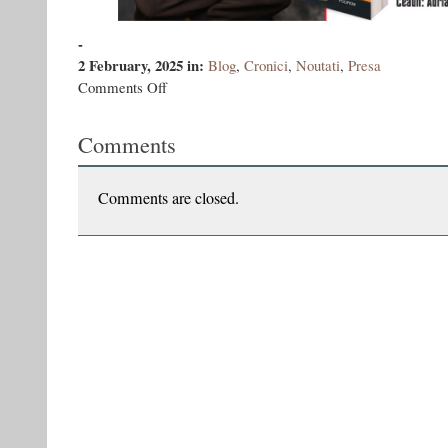
-
2 February, 2025
in:
Blog
,
Cronici
,
Noutati
,
Presa
on
Comments Off
Epoca
90
Comments
–
după
35
de
Comments are closed.
ani:
vă
aștept
seara
la
chef
și
discuții