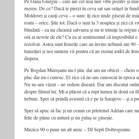
Pe Oana Giurgiu – care are cel mai tare vibe pozitiv și mi
mereu. De ce? Dacă te pierzi în ceva sat sau orășel în fund
Moldovei și cauți ceva – o suni: îți zice unde găsești de m
roata – orice. Știe tot. Dacă o suni la 3 noaptea și zici că v
blindată – ea nu cheamă salvarea și nu te trimițe la origini 
oră ai nevoie de ele? Cu ea ai sentimentul că imposibilul e
rezolvat. Astea sunt femeile care au învins nebunii ani 90 –
tranziției și noi suntem vii pentru că au existat astfel de fem
dispera.
Pe Bogdan Mureșanu nu-l știu: dar am un obicei – chem 
plac dar nu-i cunosc. El zice că ne-am cunoscut în epoca a
Nu ne-am văzut – ne vedem diseară. Dar am discutat online,
despre filmul lui. Mi-a plăcut că a rupt lumea în două cu fi
trebuie. Sper să prindă avionul că e pe la Sarajevo – și a 
Sper să apuc să fac și un ceaun cu prietenul Adrian care n
felie de pâine cu untură și un gulaș se găsește.
Muzica 90 o pune un alt amic – DJ Septi Dobrogeanu.