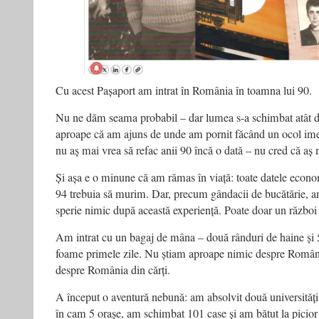
Cu acest Pașaport am intrat în România în toamna lui 90.
Nu
ne dăm seama probabil – dar lumea s-a schimbat atât de
aproape că am ajuns de unde am pornit făcând un ocol imens
nu aș mai vrea să refac anii 90 încă o dată – nu cred că aș 
Și așa e o minune că am rămas în viață: toate datele econo
94 trebuia să murim. Dar, precum gândacii de bucătărie, a
sperie nimic după această experiență. Poate doar un război 
Am intrat cu un bagaj de mâna – două rânduri de haine și 
foame primele zile. Nu știam aproape nimic despre Români
despre România din cărți.
A început o aventură nebună: am absolvit două universități 
în cam 5 orașe, am schimbat 101 case și am bătut la picior 