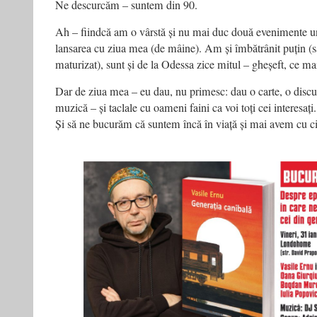
Ne descurcăm – suntem din 90.
Ah – fiindcă am o vârstă și nu mai duc două evenimente un
lansarea cu ziua mea (de mâine). Am și îmbătrânit puțin 
maturizat), sunt și de la Odessa zice mitul – gheșeft, ce ma
Dar de ziua mea – eu dau, nu primesc: dau o carte, o discuț
muzică – și taclale cu oameni faini ca voi toți cei interesați
Și să ne bucurăm că suntem încă în viață și mai avem cu ci