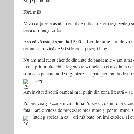
Sînje pă linoleu.
Fără milă!
Miza cărții este așadar destul de ridicată. Ce a ieșit vedeți 
ceva am reușit or ba.
Așa că vă aștept seara la 19.00 la Londohome – unde va fi
ceaun, o muzică de 90 și lejer la povești lungi.
Nu am mai făcut chef de dinainte de pandemie – am uitat
trecut prin multe chiar legendare – unele au rămas în carte
sunt cele pe care nu le organizezi – apar spontan: tu doar tre
accepți
Am invitat diseară oameni mai puțin din zona literară – să
Pe prietena și vecina mea – Iulia Popovici: e dintre prieten
față – are o viteză de procesare prea mare și pentru mine. 
înțeleg apelez la ea – ori mă bate, ori îmi explică: și cu
.