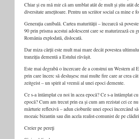
Chiar și eu mă mir că am umblat atât de mult și știu atât 
diversitate amețitoare. Pentru un scriitor social ca mine e f
Generația canibală. Cartea maturității – încearcă să poveste
90 prin prisma acestui adolescent care se maturizează cu gr
România explodată, dislocată.
Dar miza cărții este mult mai mare decât povestea ultimului
tranziția dementă a Estului răvășit.
Este mai degrabă o încercare de a construi un Western al Est
prin care încerc să deslușesc mai multe fire care ar crea cât
zeitgeist – un spirit al vremii al unei epoci demente.
Ce s-a întâmplat cu noi în acea epocă? Ce s-a întâmplat cu 
epocă? Cum am trecut prin ea și cum am rezistat cei ce nu
mărturie reflexivă – adun cioburile unei epoci încercând s
mozaic bizantin sau din acela realist-comunist de pe clădiri
Creier pe pereţi