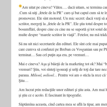
Am uitat pe cineva? Văleu…. dacă uitam, se termina car
.Cum să uiţi „fetele de la PR” care-şi bat capul cum să te 
promoveze. Ele sînt motorul. Un mic secret: dacă vreţi să af
scriitor, mergeţi la „fetele de la PR”. Ele ştiu totul despre t
bosumflări, despre cine cu cine nu se suportă şi tot soiul d
multe despre “marele scriitor în viaţă”. Fetelor, nu mă trăda
Să nu uit nici secretarele din edituri. Ele sînt cele mai pupat
care cumva să confunzi pe Breban cu Vosganian sau pe Ple
terminat… Sau cel puţin aşa era, pe vremuri…
Mai e cineva? Aşa şi băieţii de la marketing tot ok? Mai “
vremuri? Ştiu, voi sînteţi igonraţi şi urîţi de toţi dar tare nec
paraua.
Milionî, milionî…
Pentru voi am o sticla la rece că 
Ştiu…
Am lucrat prin redacţiile unor edituri şi ştiu asta. Am mai l
şi ştiu ce e acolo. E fascinant în tipografie.
Săptămîna aceasta, cînd cartea mea se află la tipar, am me