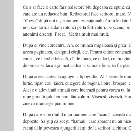
Ce s-ar face o carte fără redactor? Nu degeaba se spune că
care are un redactor bun. Redactorul face scritorul mare. No
“rînesc” după noi nişte oameni excepţionali cărora le dator
noi, scriitorii, ne dăm rotunzi pe la festivaluri, pe scene, pri
anonimi discreţi. Păcat. Merită mult mai mult.
După ei vine corectura. Ah, ce muncă migăloasă şi grea! 
aceea paginarea, designul cărţii, etc. Pentru cititor conteaz
cartea, ce literă e folosită, cît de mare, ce culori, ce imagi
de ore ca să facă aşa încît cartea ta să arate bine, să fie plă
După aceea cartea ta ajunge la tipografie. Altă serie de munc
hîrtie, tipar, coli, tăieri, culegere de pagini, lipire, broşare,
Aici e o adevărată armată care lucrează pentru cartea ta, în 
rupe gura tîrgului cu noul tău volum. Visează, visează, Har
cineva munceşte pentru tine.
După care vine rîndul unor oameni care încarcă această mar
depozite. Să ştiţi că aceşti “hamali” care aparent nu au nici
esenţiali în povestea ajungerii cărţii de la scriitor la citito