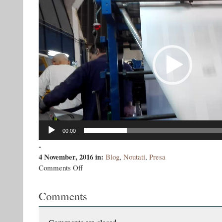
00:00
-
4 November, 2016
in:
Blog
,
Noutati
,
Presa
on
Comments Off
Elogiul
bandiţilor
Comments
din
Akkerman,
oamenilor
nevăzuţi