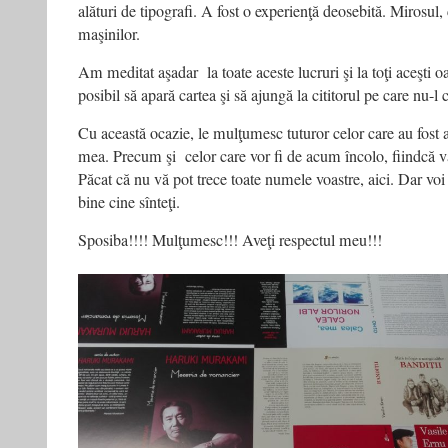
alături de tipografi. A fost o experienţă deosebită. Mirosul,
maşinilor.
Am meditat aşadar la toate aceste lucruri şi la toţi aceşti 
posibil să apară cartea şi să ajungă la cititorul pe care nu-l 
Cu această ocazie, le mulţumesc tuturor celor care au fost a
mea. Precum şi celor care vor fi de acum încolo, fiindcă 
Păcat că nu vă pot trece toate numele voastre, aici. Dar voi şt
bine cine sînteţi.
Sposiba!!!! Mulţumesc!!! Aveţi respectul meu!!!