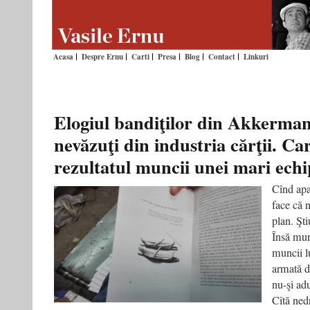
Acasa
Despre Ernu
Carti
Presa
Blog
Contact
Linkuri
Elogiul bandiţilor din Akkerman
nevăzuţi din industria cărţii. Car
rezultatul muncii unei mari echi
Cînd apa
face că n
plan. Şti
Însă munc
muncii l
armată d
nu-şi ad
Cîtă ned