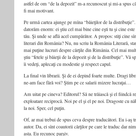
astfel de om “de la depozit” m-a recunoscut şi mi-a spus că 
fi mai motivant.
Pe urmă cartea ajunge pe mîna “băieţilor de la distribuţie”.
datorăm enorm: ei ştiu cel mai bine cine eşti tu şi cine este
tău. Şi unde se află acel cumpărător. A propos: stiţi cine sîn
literari din România? Nu, nu scriu la România Literară, staţ
mai puţine lucruri despre cărţile din Rimânia. Cel mai mult 
ştiu “fetele şi băieţii de la depozit şi de la distribuţie”. Vă
îi vedeţi, aplecaţi cu modestie şi respect capul.
La final vin librarii. Şi de ei depind foarte multe. Dragi lib
ne-am face fără voi? Ştim pe ce salarii mizere lucraţai…
Am uitat pe cineva? Editorul? Să ne trăiască şi el fiindcă re
exploatare reciprocă. Noi pe el şi el pe noi. Dragoste cu năb
la noi. Sper, cel puţin.
Of, ar mai trebui de spus ceva despre traducători. Eu i-aş tr
autor. Da, ei sînt coautorii cărţilor pe care le traduc dar n
asta. Eu recunoc parşiv.