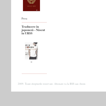
Presa
Traducere în
japoneză - Născut
în URSS
2009. Toate drepturile rezervate. Abonati-va la
RSS
sau
Atom