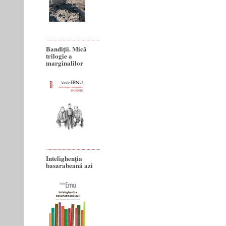
Bandiţii. Mică
trilogie a
marginalilor
Intelighenția
basarabeană azi