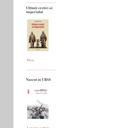
Ultimii eretici ai
imperiului
Presa
Nascut in URSS
Lansarea cartii la