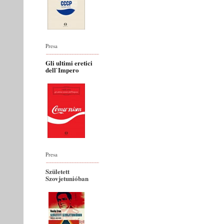
Presa
Gli ultimi eretici
dell`Impero
Presa
Született
Szovjetunióban