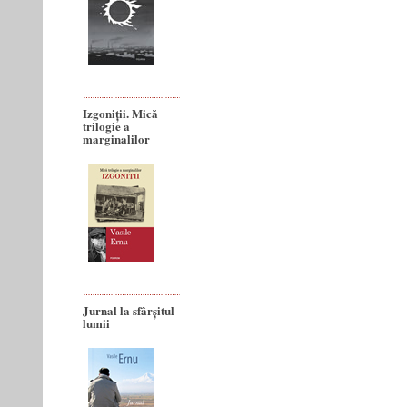
Izgoniții. Mică
trilogie a
marginalilor
Jurnal la sfârșitul
lumii