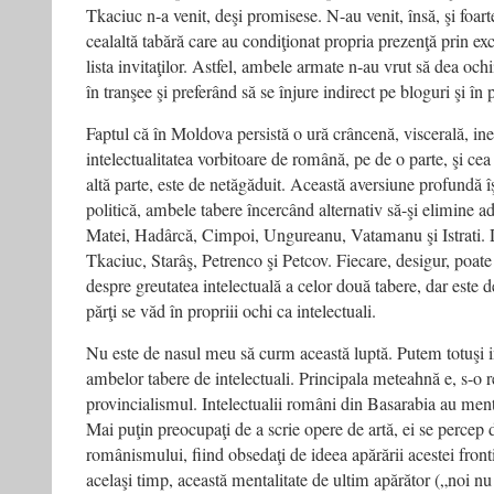
Tkaciuc n-a venit, deşi promisese. N-au venit, însă, şi foarte
cealaltă tabără care au condiţionat propria prezenţă prin ex
lista invitaţilor. Astfel, ambele armate n-au vrut să dea ochii
în tranşee şi preferând să se înjure indirect pe bloguri şi în 
Faptul că în Moldova persistă o ură crâncenă, viscerală, ine
intelectualitatea vorbitoare de română, pe de o parte, şi cea
altă parte, este de netăgăduit. Această aversiune profundă îş
politică, ambele tabere încercând alternativ să-şi elimine ad
Matei, Hadârcă, Cimpoi, Ungureanu, Vatamanu şi Istrati. 
Tkaciuc, Starâş, Petrenco şi Petcov. Fiecare, desigur, poate
despre greutatea intelectuală a celor două tabere, dar este
părţi se văd în propriii ochi ca intelectuali.
Nu este de nasul meu să curm această luptă. Putem totuşi i
ambelor tabere de intelectuali. Principala meteahnă e, s-o
provincialismul. Intelectualii români din Basarabia au menta
Mai puţin preocupaţi de a scrie opere de artă, ei se percep 
românismului, fiind obsedaţi de ideea apărării acestei fronti
acelaşi timp, această mentalitate de ultim apărător („noi n