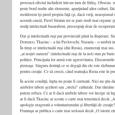
provoacă efectul închiderii într-un turn de fildeş. Obsesia
peste bord multe alte elemente, aparţinând altor culturi, fără
moldoveni îşi pierd propria faţă (şi, dacă vreţi, neaoşismul 
această cauză, Pavel Stratan mi se pare mult mai organic şi
mulţi intelectuali basarabeni, preocupaţi doar de recuperare 
Dar şi intelectualii ruşi par provinciali până la disperare. St
Dorenco; Tkaciuc – a lui Pavlovschi; Nazaria – o umbră inv
În timp ce intelectualii ruşi (din Rusia), enumeraţi mai su
„ai noştri oameni” (intelectualii ruşi de la noi) stau pe bari
politice. Principala lor armă este agresivitatea. Discursurile
pizmaşe. Singura dorinţă ce se degajă din ele este răzbunar
pentru creaţie. Ce să creezi, când matuşka Rusia este în pe
În aceste condiţii, lupta nu poate fi curmată. Nici nu ştiu da
ambelor tabere şezători sau „strelci” culturale. Dar rămâne 
putem refuza. Ce ar fi dacă ambele tabere vor începe să lup
ar fi dacă Tkaciuc ar scoate o carte mai temeinică decât „Ar
apologie exagerată a voluntarismului şi libertăţii de creaţie?
Fruntaşu ar publica o carte mai serioasă decât „O istorie et