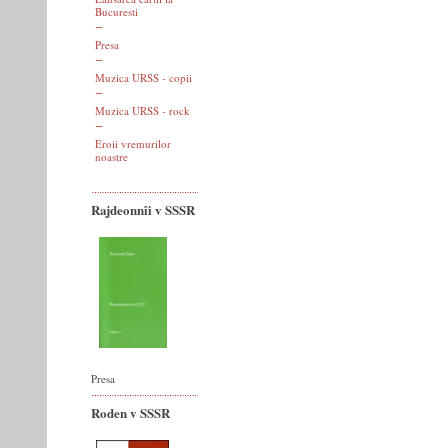
Bucuresti
Presa
Muzica URSS - copii
Muzica URSS - rock
Eroii vremurilor
noastre
Rajdeonnîi v SSSR
Presa
Roden v SSSR