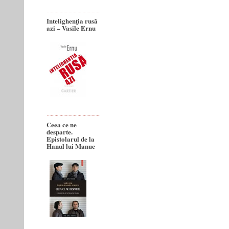
Intelighenţia rusă
azi – Vasile Ernu
Ceea ce ne
desparte.
Epistolarul de la
Hanul lui Manuc