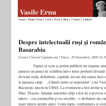
Acasa
Despre Ernu
Carti
Presa
Blog
Contact
Linkuri
Despre intelectualii ruşi şi româ
Basarabia
Cornel Ciurea/ Capitala.md / Vineri, 20 Noiembrie 2009 10:3
Faptul că scriu şi pentru publicul rus impune anumite
păstrezi un punct de echilibru într-o lume profund divizată 
divizare reală, definitorie, capitală, mi-am dat seama încă 
la lansarea cărţii „Ultimii eretici ai imperiului” a lui Vasil
Bucureşti, născut în URSS. La eveniment a fost invitat şi un
Marc Tkaciuc. Intenţia autorului cărţii a fost de a provoca 
tabere – cea românofilă şi cea rusofilă – o dezbatere ale că
mare interes pentru autor. Conta lupta, confruntarea şi cio