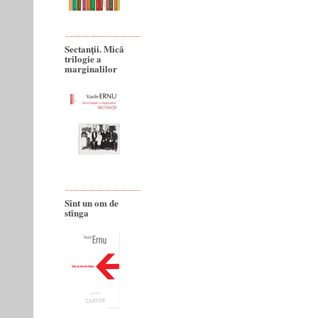
Sectanţii. Mică
trilogie a
marginalilor
Sînt un om de
stînga