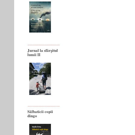
Jurnal la sfârșitul
lumii II
Sălbaticii copii
dingo