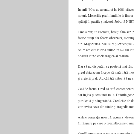
În anii ’90 s-au aventurat în 1001 afacer
mituri. Meseriile praf, familiile la limita
spălați în pastile și alcool. Joburi? NIET
Cine a reușit? Escrocii, băieții fără scru
foarte mulți dar foarte obraznici, moralișt
tun. Majoritatea. Mai sunt și excepțiile.
acum am citit istoria anilor ’90-2000 înt
noastră într-o cheie tragică și realistă.
Dar să nu disperăm se poate și mai rău. 
greul abia acum începe să vină: fără meseri
și creierii praf. Adică fără viitor. Să 
Ce-i de făcut? Cred că ar fi corect pent
dar în jos putem încă mult. Datoria gener
purulentă și sângerândă. Cred că e de da
vor învăța ceva din rănile și tragedia noa
Asta e generația noastră: acum a devenit
înfrângere pe care o prezintă ca pe o mar
Copiii dingo este și nu este o metaforă.