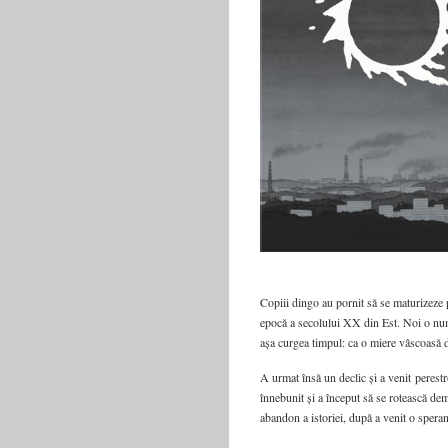
Copiii dingo au pornit să se maturizeze 
epocă a secolului XX din Est. Noi o nu
așa curgea timpul: ca o miere vâscoasă 
A urmat însă un declic și a venit perestr
înnebunit și a început să se rotească de
abandon a istoriei, după a venit o spera