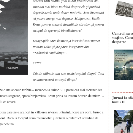
deschis răni adânci și ni le-am pansat cum am
știut noi mai bine: vorbind despre ele și punând
degetele acolo unde doare mai rău. Asta înseamnă
că putem merge mai departe. Mulțumesc, Vasile
Ernu, pentru această dovadă de altruism și pentru
stropul de speranță binefăcătoare!
Centrul nu s
susține. Ceea
Fotografiile care ilustrează interviul sunt marca
desparte
Roman Tolici și fac parte integrantă din
“Sălbaticii copii dingo”.
*****
Cât de sălbatic mai este astăzi copilul dingo? Cum
se maturizează un copil dingo?
pe o melancolie teribilă – melancolia anilor ’70, poate cea mai melancolică
meam stagnare, epoca brejnevistă. Eram prins ca într-un borcan de miere –
Jurnal la sfâ
lumii II
dulce amară.
oika care ne-a aruncat în vâltoarea istoriei. Pământul care era oprit, brusc a
ment. Dacă la început eram melancolici și trăiam o puternică atitudine de
nță nebună.