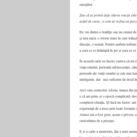
emoțiilor.
Știu că ai primit deja câteva reacții st
astfel de carte, ci cum ar trebui ea perc
Eu vin dintre-o tradiție sau un cumul de 
și una mică, o istorie mare în care trăieș
direcție, o noimă. Pentru ambele trebuie 
a ceea ce se întâmplă în jur și ceea ce se
În această carte eu încerc cumva să-mi r
viața omului, perioada adolescenței, cân
perioade ale vieții omului și cele mai lun
inteligente, dar nici suficient de docil î
Aici vine contextul, istoria, lumea din j
e că am prins și o epocă complicată: des
complexă situația. ȘI încă un factor: am tră
experiență de a trece prin toate formele 
Atunci mi-a fost greu, acum o privesc ca
curiozitatea de a pricepe.
E și o carte a memoriei, dar a unei memori