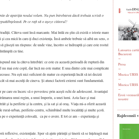
ârnite de apariția noului volum. Nu pun întrebarea dacă trebuia scrisă o
epută/înțeleasă. Pe ce raft să o așeze cititorul?
tradiții. Câteva sunt însă marcante. Mai întâi eu știu că există o istorie mare
ti și cea mică în care-ți duci existența. Însă ambele trebuie să aibă un sens, o
să găsești un răspuns: de unde vine, încotro se îndreaptă și care este rostul
Lansarea cartii
 întâmplă cu tine.
Bucuresti
ăspund mie la câteva întrebări: ce este cu această perioadă de ruptură din
Presa
d nu mai este copil, dar încă nu este matur. E una dintre cele mai complicate
ecoase. Nu ești nici suficient de matur cu experiență încât să iei decizii
Muzica URSS -
ncât să mai asculți de cineva. Și atunci factorii externi sunt fundamentali.
Muzica URSS 
ur pe care eu încerc să o povestesc prin acești ochi de adolescent. Avantajul
Eroii vremuril
trămarea unui regim, a unui Imperiu, a unei lumi. Asta face și mai
noastre
it și la periferie și la centru, și la sat și al oraș. Viața mi-a oferit această
de rural-urban, periferie-centru, schimbând multe localități și multe școli.
Rajdeonnîi 
 pe o experiență colosală, ca pe o avere. E tot ce am – experiența și
i reflexive, existențiale. Sper să ajute părinții și tinerii să se înțeleagă mai