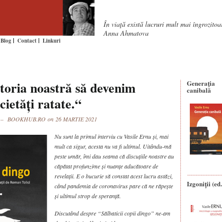
În viaţă există lucruri mult mai îngrozito
Anna Ahmatova
Blog
Contact
Linkuri
toria noastră să devenim
Generaţia
canibală
cietăți ratate.“
 Ernu – BOOKHUB.RO on 26 MARTIE 2021
Nu sunt la primul interviu cu Vasile Ernu și, mai
mult ca sigur, acesta nu va fi ultimul. Uitându-mă
peste umăr, îmi dau seama că discuțiile noastre au
căpătat profunzime și nuanțe aducătoare de
revelații. E o bucurie să constat acest lucru astăzi,
Izgoniții (ed.
când pandemia de coronavirus pare că ne răpește
și ultimul strop de speranță.
Discutând despre “Sălbaticii copii dingo” ne-am