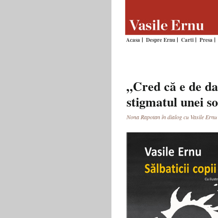
Acasa
Despre Ernu
Carti
Presa
„Cred că e de da
stigmatul unei so
Nona Rapotan în dialog cu Vasile