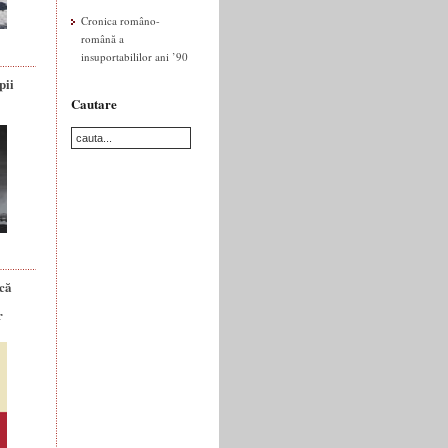
Cronica româno-
română a
insuportabililor ani ’90
pii
Cautare
ică
r