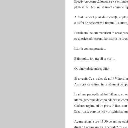
Efectiv credeam că lumea se va schimba din
până atunci. Noi nu știam că eram de fapt 
A fost o epocă plină de speranță, copleșit
o astfel de accelerare a timpului, a lumii,
Practic noi ne-am maturizat în acest pro
ca al orice adolescent, iar istoria ne pre
Istoria contemporană…
E timpul… toţi nervii te vor…
O, vino odată, măreţ viitor.
Și a venit. Ce s-a ales de noi? Viitorul 
Am scris ceva timp în urmă un si de „po
În ultima perioadă mă tot întâlnesc cu oa
ultima generație de copii educați în comu
Căderea regimului i-a prins în liceu sau la
Erau foarte convinși că vor schimba lumea
Acum, ajunși spre 45-50 de ani, pe ochii
dispărut optimismul și speranța? Ce s-a î