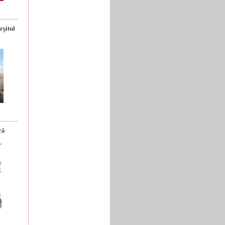
rșitul
că
r