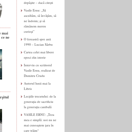
depășite – dacă citești
Vasile Ernu: „Să
ascultăm, să învățăm, să
ne îndoim; și să
rămânem mereu
curioși”
e mai
 ce ne
O fereastră spre anii
1990 – Lucian Sârbu
Cartea celei mai libere
epoci din istorie
Interviu cu scriitorul
Vasile Ernu, realizat de
Dumitru Crudu
Autorul lunii mai la
Libris
rșitul
Lecțiile trecutului: de la
generația de sacrificiu
la generația canibală
VASILE ERNU: „Teza
mea e simplă: noi nu ne
mai cunoaștem țara în
care trăim“