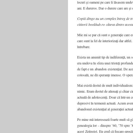
locuri și oameni pe care îi lăsasem undev
ani. E dureros. Dar o durere care are și 
Copiii dingo au un complex întreg de tră
cititorii bookhub.ro câteva dintre aces
Mie mi se par că sunt o generație care es
care sunt la fel de interiorizați dar altfe
întrebare.
Exista un anumit tip de indiferență, un s
era undeva în sfera unei tristeți profun
de fapt e un abandon existențial. De ac
colosală, ne dă speranțe imense. O speran
Mai există destul de mult individualism
nimic. Eram destul de alienați și chiar 
actuală de adolescenți. Doar că într-un co
depresivi în termenii actuali. Acum avem
abandonul existențial al generației actua
Pe mine mă interesează foarte mult să găs
genealogia lor – dinspre ’60, ’70 spre ’8
acest Zeitgeist. Eu cred că fiecare epocă a