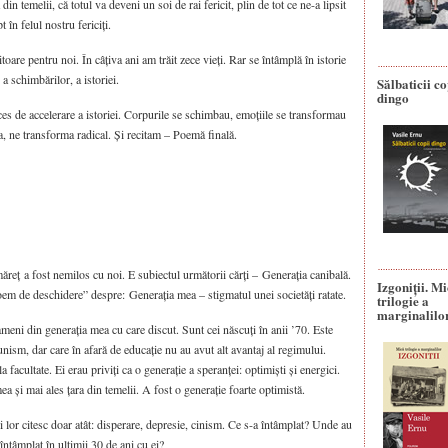
 temelii, că totul va deveni un soi de rai fericit, plin de tot ce ne-a lipsit
în felul nostru fericiți.
oare pentru noi. În câțiva ani am trăit zece vieți. Rar se întâmplă în istorie
 a schimbărilor, a istoriei.
Sălbaticii co
dingo
ces de accelerare a istoriei. Corpurile se schimbau, emoțiile se transformau
sa, ne transforma radical. Și recitam – Poemă finală.
măreț a fost nemilos cu noi. E subiectul următorii cărți – Generația canibală.
Izgoniții. M
em de deschidere” despre: Generația mea – stigmatul unei societăți ratate.
trilogie a
marginalilo
meni din generația mea cu care discut. Sunt cei născuți în anii ’70. Este
nism, dar care în afară de educație nu au avut alt avantaj al regimului.
 facultate. Ei erau priviți ca o generație a speranței: optimiști și energici.
 și mai ales țara din temelii. A fost o generație foarte optimistă.
 lor citesc doar atât: disperare, depresie, cinism. Ce s-a întâmplat? Unde au
ntâmplat în ultimii 30 de ani cu ei?