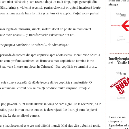
i, am uitat sălbăticia și am revenit după un mult timp, după generații, din
stînga
ltă suferința și violență ascunsă, pentru că există o ruptură interioară foarte
erc anume aceste transformări și rupturi să le explic. Parțial aici – parțial
 mai legată de mirosuri, sunete, materii decât de politic în mod direct.
ile mele obsesii – și transformările existențiale din noi.
pre propria copilărie? Corolarul – de câtă știință?
perioada de trecere dinspre copilărie spre adolescență. Mereu vine obsesia
Intelighenţi
ine e un profund sentiment că frumoasa mea copilărie se termină într-o
azi – Vasile
să sau vara în care am plecat în Crimeea? Dar copilăria se termină brusc,
 este cumva această vârstă de trecere dintre copilărie și maturitate. O
schimbare: corpul o ia aiurea, îți produce multe surprize. Emoțiile
.
 poți povesti. Sunt multe lucruri în viață pe care e greu să le revizitezi, să le
stite, puse într-un text te temi că le dezvrăjești. Le distrugi aura, le pierzi
ar ție. Le desacralizezi cumva.
Ceea ce ne
desparte.
Epistolarul 
iei și adolescenței este cea mai dificilă muncă. Mai ales că a trebuit să revăd
Hanul lui M