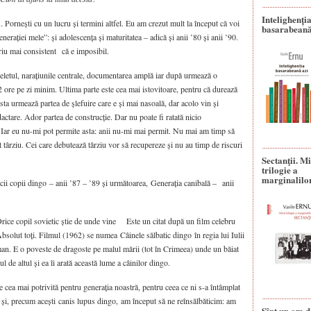
Intelighenți
 Pornești cu un lucru și termini altfel. Eu am crezut mult la început că voi
basarabeană
nerației mele”: și adolescența și maturitatea – adică și anii ’80 și anii ’90.
iu mai consistent că e imposibil.
heletul, narațiunile centrale, documentarea amplă iar după urmează o
2 ore pe zi minim. Ultima parte este cea mai istovitoare, pentru că durează
a urmează partea de șlefuire care e și mai nasoală, dar acolo vin și
actare. Ador partea de construcție. Dar nu poate fi ratată nicio
a. Iar eu nu-mi pot permite asta: anii nu-mi mai permit. Nu mai am timp să
t târziu. Cei care debutează târziu vor să recupereze și nu au timp de riscuri
Sectanţii. M
trilogie a
marginalilo
icii copii dingo – anii ’87 – ’89 și următoarea, Generația canibală – anii
 Orice copil sovietic știe de unde vine Este un citat după un film celebru
 Absolut toți. Filmul (1962) se numea Câinele sălbatic dingo în regia lui Iulii
n. E o poveste de dragoste pe malul mării (tot în Crimeea) unde un băiat
ul de altul și ea îi arată această lume a câinilor dingo.
 cea mai potrivită pentru generația noastră, pentru ceea ce ni s-a întâmplat
și, precum acești canis lupus dingo, am început să ne reînsălbăticim: am
Sînt un om d