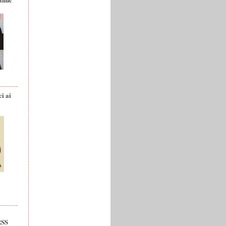
ci ai
RSS