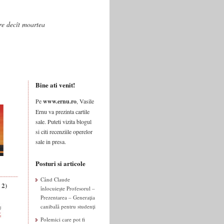
are decît moartea
Bine ati venit!
Pe
www.ernu.ro
, Vasile
Ernu va prezinta cartile
sale. Puteti vizita blogul
si citi recenziile operelor
sale in presa.
Posturi si articole
Când Claude
 2)
înlocuiește Profesorul –
Prezentarea – Generația
canibală pentru studenți
Polemici care pot fi