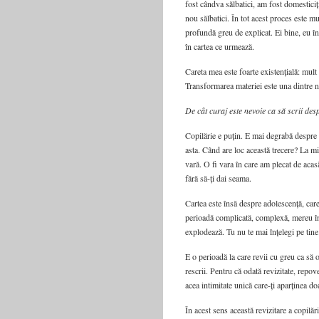
fost cândva sălbatici, am fost domesticiț
nou sălbatici. În tot acest proces este mu
profundă greu de explicat. Ei bine, eu înc
în cartea ce urmează.
Careta mea este foarte existențială: mult
Transformarea materiei este una dintre no
De cât curaj este nevoie ca să scrii des
Copilărie e puțin. E mai degrabă despre 
asta. Când are loc această trecere? La m
vară. O fi vara în care am plecat de aca
fără să-ți dai seama.
Cartea este însă despre adolescență, care
perioadă complicată, complexă, mereu în 
explodează. Tu nu te mai înțelegi pe tine
E o perioadă la care revii cu greu ca să o
rescrii. Pentru că odată revizitate, repove
acea intimitate unică care-ți aparținea do
În acest sens această revizitare a copilăr