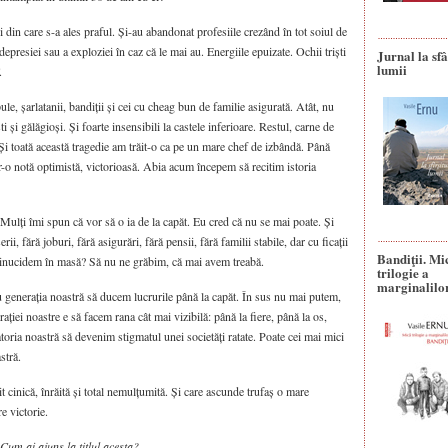
i din care s-a ales praful. Și-au abandonat profesiile crezând în tot soiul de
 depresiei sau a exploziei în caz că le mai au. Energiile epuizate. Ochii triști
Jurnal la sfâ
lumii
.
pule, șarlatanii, bandiții și cei cu cheag bun de familie asigurată. Atât, nu
i și gălăgioși. Și foarte insensibili la castele inferioare. Restul, carne de
 Și toată această tragedie am trăit-o ca pe un mare chef de izbândă. Până
r-o notă optimistă, victorioasă. Abia acum începem să recitim istoria
Mulți îmi spun că vor să o ia de la capăt. Eu cred că nu se mai poate. Și
i, fără joburi, fără asigurări, fără pensii, fără familii stabile, dar cu ficații
Bandiţii. Mi
ne sinucidem în masă? Să nu ne grăbim, că mai avem treabă.
trilogie a
marginalilo
ru generația noastră să ducem lucrurile până la capăt. În sus nu mai putem,
ației noastre e să facem rana cât mai vizibilă: până la fiere, până la os,
toria noastră să devenim stigmatul unei societăți ratate. Poate cei mai mici
stră.
 cinică, înrăită și total nemulțumită. Și care ascunde trufaș o mare
e victorie.
 Cum ai ajuns la titlul acesta?