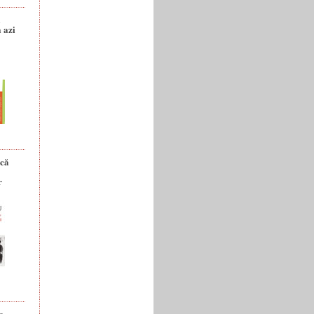
a
 azi
ică
r
e