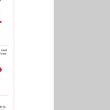
a rusă
 Ernu
de la
anuc