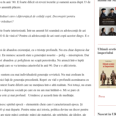
a în anii ’80. E foarte dificil să revezi locurile și oamenii aceea după 33 de
o anumită plăcere.
sături care-i diferențiază de ceilalți copii. Deconspiri pentru
te trăsături?
te foarte interiorizată. Într-un anumit fel seamănă cu adolescenții de azi
l. O fi de vină ei? Pentru că adolescenții de azi sunt copii acestor dingo. E o
Ultimii ereti
oi de abandon existențial, cu o tristețe profundă. Nu era chiar depresie dar
imperiului
de. Eu numesc această stare a generației noastre – pofig – miserupism. Dar
est abandon și pofighism ne scapă perestroika. Ne aruncă într-o luptă
ță care se va termina catastrofal în anii 90. Dar e o altă istorie.
: suntem cea mai individualistă generație sovietică. Nu mai credeam în
cinici față de generația precedentă. Repet: eu văd o profundă asemănarea cu
ntext foarte diferit care ne menținea într-o altă realitate. Noi totuși, nu eram
 o depresie socială pe care eu nu am mai întâlnit-o. Mi se pare că
le este și mai profund. Urmăresc și această linie de meditație.
Presa
esc spiritul epocii – elementele cheie care-l caracterizează epoca. Și
0 și mai departe. Pentru mine aici istoria, politica devine un decor pentru
Nascut in U
re niște mărci centrale: mărci ale materiei, ale spiritului, ale ideilor, ale