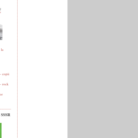
 la
 copii
- rock
or
v SSSR