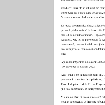
Când scrii lucrurile se schimbă din mers.
putea pune într-o carte toată povestea „ge
Mi-am dat seama când am început să scr
Eu lucrez programatic: ideea, schița, sc
perioadă „stahanovista” de lucru, câte 1
cam 2 luni de muncă imensă. După aceast
redactorii. Mie nu-mi place partea de red
componentă, pentru că altfel ratezi țint
scot cărți proaste, mai ales că am debuta
mici.
Așa că am împărțit în două cărți: Sălbat
’90, care sper să apară în 2022.
Acest titlul îl am în minte de mulți ani.
pe care noi l-am văzut în copilărie toți.
Karasik după un text de Ruvim Frayerma
și o fată, adolescenți, se îndrăgostesc un
Mie mi s-a părut că această metaforă este
nouă în adolescență. O dragoste nebună 