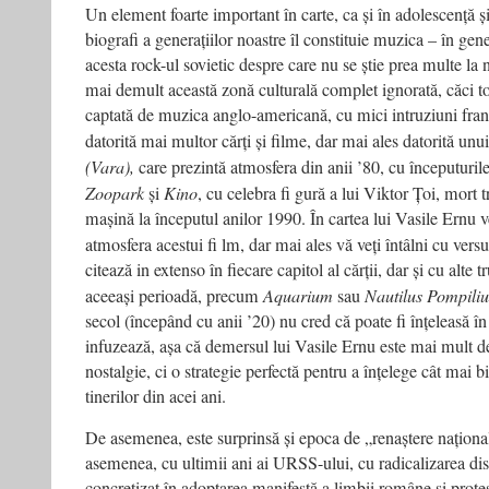
Un element foarte important în carte, ca și în adolescență și 
biografi a generațiilor noastre îl constituie muzica – în gen
acesta rock-ul sovietic despre care nu se știe prea multe l
mai demult această zonă culturală complet ignorată, căci to
captată de muzica anglo-americană, cu mici intruziuni franc
datorită mai multor cărți și filme, dar mai ales datorită un
(Vara),
care prezintă atmosfera din anii ’80, cu începuturi
Zoopark
și
Kino
, cu celebra fi gură a lui Viktor Țoi, mort t
mașină la începutul anilor 1990. În cartea lui Vasile Ernu v
atmosfera acestui fi lm, dar mai ales vă veți întâlni cu versu
citează in extenso în fiecare capitol al cărții, dar și cu alt
aceeași perioadă, precum
Aquarium
sau
Nautilus Pompiliu
secol (începând cu anii ’20) nu cred că poate fi înțeleasă î
infuzează, așa că demersul lui Vasile Ernu este mai mult d
nostalgie, ci o strategie perfectă pentru a înțelege cât mai 
tinerilor din acei ani.
De asemenea, este surprinsă și epoca de „renaștere naționa
asemenea, cu ultimii ani ai URSS-ului, cu radicalizarea di
concretizat în adoptarea manifestă a limbii române și protes