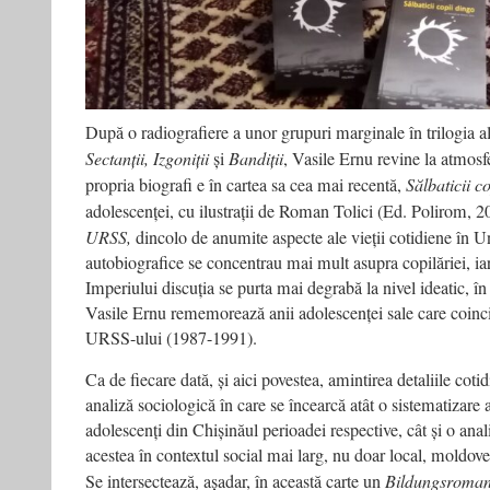
După o radiografiere a unor grupuri marginale în trilogia a
Sectanții, Izgoniții
și
Bandiții
, Vasile Ernu revine la atmosfe
propria biografi e în cartea sa cea mai recentă,
Sălbaticii c
adolescenței, cu ilustrații de Roman Tolici (Ed. Polirom, 
URSS,
dincolo de anumite aspecte ale vieții cotidiene în Un
autobiografice se concentrau mai mult asupra copilăriei, iar 
Imperiului discuția se purta mai degrabă la nivel ideatic, în
Vasile Ernu rememorează anii adolescenței sale care coincid
URSS-ului (1987-1991).
Ca de fiecare dată, și aici povestea, amintirea detaliile cot
analiză sociologică în care se încearcă atât o sistematizare 
adolescenți din Chișinăul perioadei respective, cât și o analiz
acestea în contextul social mai larg, nu doar local, moldoven
Se intersectează, așadar, în această carte un
Bildungsroma