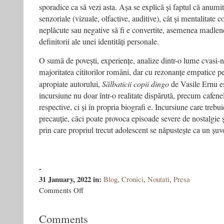
sporadice ca să vezi asta. Așa se explică și faptul că anumit
senzoriale (vizuale, olfactive, auditive), cât și mentalitate 
neplăcute sau negative să fi e convertite, asemenea madlen
definitorii ale unei identități personale.
O sumă de povești, experiențe, analize dintr-o lume cvasi-
majoritatea cititorilor români, dar cu rezonanțe empatice pe
apropiate autorului,
Sălbaticii copii dingo
de Vasile Ernu e
incursiune nu doar într-o realitate dispărută, precum cafene
respective, ci și în propria biografi e. Incursiune care trebu
precauție, căci poate provoca episoade severe de nostalgie
prin care propriul trecut adolescent se năpustește ca un șuvo
-
31 January, 2022
in:
Blog
,
Cronici
,
Noutati
,
Presa
on
Comments Off
Cartea
adolescenței
Comments
în