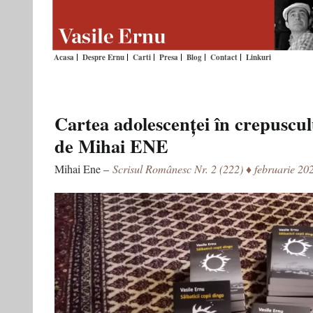
Acasa
Despre Ernu
Carti
Presa
Blog
Contact
Linkuri
Cartea adolescenței în crepuscul
de Mihai ENE
Mihai Ene –
Scrisul Românesc Nr. 2 (222) ♦ februarie 20