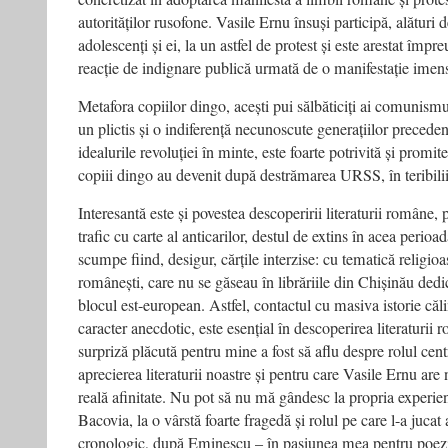
autorităților rusofone. Vasile Ernu însuși participă, alături d
adolescenți și ei, la un astfel de protest și este arestat împre
reacție de indignare publică urmată de o manifestație imens
Metafora copiilor dingo, acești pui sălbăticiți ai comunismu
un plictis și o indiferență necunoscute generațiilor precede
idealurile revoluției în minte, este foarte potrivită și promi
copiii dingo au devenit după destrămarea URSS, în teribilii
Interesantă este și povestea descoperirii literaturii române,
trafic cu carte al anticarilor, destul de extins în acea perioa
scumpe fiind, desigur, cărțile interzise: cu tematică religioas
românești, care nu se găseau în librăriile din Chișinău dedic
blocul est-european. Astfel, contactul cu masiva istorie căli
caracter anecdotic, este esențial în descoperirea literaturi
surpriză plăcută pentru mine a fost să aflu despre rolul cent
aprecierea literaturii noastre și pentru care Vasile Ernu are
reală afinitate. Nu pot să nu mă gândesc la propria experien
Bacovia, la o vârstă foarte fragedă și rolul pe care l-a jucat
cronologic, după Eminescu – în pasiunea mea pentru poezie