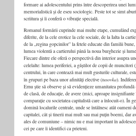
formare ai adolescentului prins între descoperirea unei lumi
memorialistică și de eseu sociologic. Peste tot se simt aburi
scriitura și îi conferă o vibrație specială.
Romanul formării cuprinde mai multe etape, cumulând exp
diferite, de la cele erotice la cele sociale, de la Ialta la car
de la „regina gopcinilor” la fetele educate din familii bune, 
lumea violentă a cartierului până la noua burghezie și lumea
Fiecare dintre ele oferă o perspectivă din interior asupra une
celelalte: lumea periferiei, a găștilor de copii de muncitori (
centrului, în care contează mai mult gusturile culturale, este
în grupuri pe baza unor afinități elective (
tusovka
). Indifer
Ernu știe să observe și să evidențieze umanitatea profundă 
de clasă, de educație, de avere (mici, aproape insignifiant
comparație cu societatea capitalistă care a înlocuit-o). În g
domină localurile centrale, unde se întâlnesc atât oameni d
capitalei, cât și tinerii mai mult sau mai puțin boemi, dar 
ales de comuniune – nimic nu e mai important în adolescen
cei pe care îi identifici ca prieteni.