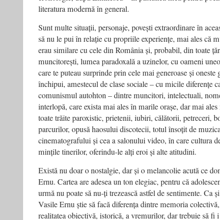
literatura modernă în general.
Sunt multe situații, personaje, povești extraordinare în aceas
să nu le pui în relație cu propriile experiențe, mai ales că m
erau similare cu cele din România și, probabil, din toate țăr
muncitorești, lumea paradoxală a uzinelor, cu oameni uneori
care te puteau surprinde prin cele mai generoase și oneste ge
închipui, amestecul de clase sociale – cu micile diferențe ca
comunismul autohton – dintre muncitori, intelectuali, nom
interlopă, care exista mai ales în marile orașe, dar mai ales r
toate trăite paroxistic, prietenii, iubiri, călătorii, petreceri,
parcurilor, opusă haosului discotecii, totul însoțit de muzi
cinematografului și cea a salonului video, în care cultura
mințile tinerilor, oferindu-le alți eroi și alte atitudini.
Există nu doar o nostalgie, dar și o melancolie acută ce dom
Ernu. Cartea are adesea un ton elegiac, pentru că adolesc
urmă nu poate să nu-ți trezească astfel de sentimente. Ca și î
Vasile Ernu știe să facă diferența dintre memoria colectivă
realitatea obiectivă, istorică, a vremurilor, dar trebuie să fi 