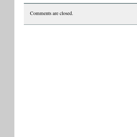
crepusculul
Imperiului
–
Comments are closed.
de
Mihai
ENE