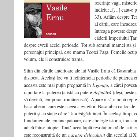
referințe vagi, mister
indiciu: „[…] caut-o 
33). Aflăm despre Teo
al cărții, care încadr
întreaga poveste desp
căderii Imperiului Țari
despre evreii acelei perioade. Tot sub semnul mamei stă și 
personajul principal, este mama Teotei Pașa. Femeile ocup
volum, ele îi construiesc trama.
Știm din cărțile anterioare ale lui Vasile Ernu că Basarabia 
dis­locat. Același loc va fi reîntemeiat periodic de puterea c
aceasta este mai puțin pregnantă în
Izgoniții
, a cărei povest
raportare la puterea țaristă ca putere
definitivă
(deși, peste 
să devină, temporar, românească). Apare însă o nouă repre
basarabean, care este aceea a evreilor: Basarabia ca loc de 
puterii și ca stație către Țara Făgă­duinței. În același timp, 
fundamentale, emancipatoare, care abolește istoria, transfo
adică într-o utopie. Toată acea luptă revoluționară de la în
este reconstruită de un
narator delocalizat
din secolul al XX