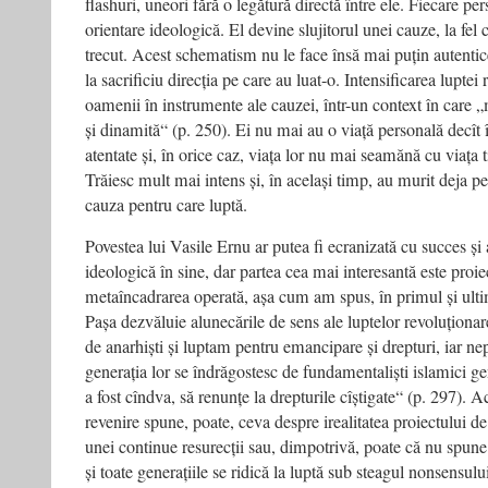
flashuri, uneori fără o legătură directă între ele. Fiecare pe
orientare ideologică. El devine slujitorul unei cauze, la fel
trecut. Acest schematism nu le face însă mai puțin autentic
la sacrificiu direcția pe care au luat-o. Intensificarea lupte
oamenii în instrumente ale cauzei, într-un context în care 
și dinamită“ (p. 250). Ei nu mai au o viață personală decît 
atentate și, în orice caz, viața lor nu mai seamănă cu viața 
Trăiesc mult mai intens și, în același timp, au murit deja pen
cauza pentru care luptă.
Povestea lui Vasile Ernu ar putea fi ecranizată cu succes și
ideologică în sine, dar partea cea mai interesantă este proie
metaîncadrarea operată, așa cum am spus, în primul și ulti
Pașa dezvăluie alunecările de sens ale luptelor revoluțion
de anarhiști și luptam pentru emancipare și drepturi, iar ne
generația lor se îndrăgostesc de fundamentaliști islamici ge
a fost cîndva, să renunțe la drepturile cîștigate“ (p. 297). A
revenire spune, poate, ceva despre irealitatea proiectului 
unei continue resurecții sau, dimpotrivă, poate că nu spune 
și toate generațiile se ridică la luptă sub steagul nonsensul