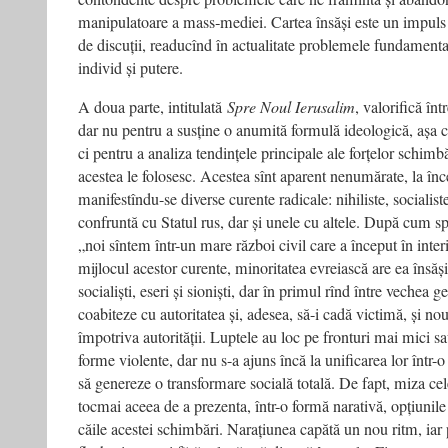
manipulatoare a mass‑mediei. Cartea însăși este un impuls
de discuții, readucînd în actualitate problemele fundamentale
individ și putere.
A doua parte, intitulată
Spre Noul Ierusalim
, valorifică înt
dar nu pentru a susține o anumită formulă ideologică, așa c
ci pentru a analiza tendințele principale ale forțelor schimbă
acestea le folosesc. Acestea sînt aparent nenumărate, la în
manifestîndu-se diverse curente radicale: nihiliste, socialiste
confruntă cu Statul rus, dar și unele cu altele. După cum s
„noi sîntem într-un mare război civil care a început în inter
mijlocul acestor curente, minoritatea evreiască are ea însăș
socialiști, eseri și sioniști, dar în primul rînd între vechea g
coabiteze cu autoritatea și, adesea, să-i cadă victimă, și nou
împotriva autorității. Luptele au loc pe fronturi mai mici s
forme violente, dar nu s-a ajuns încă la unificarea lor într-
să genereze o transformare socială totală. De fapt, miza cel
tocmai aceea de a prezenta, într-o formă narativă, opțiunile 
căile acestei schimbări. Narațiunea capătă un nou ritm, iar 