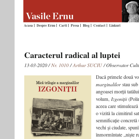
Acasa
Despre Ernu
Carti
Presa
Blog
Contact
Linkuri
Caracterul radical al luptei
13-03-2020 /
Nr. 1010
/
Arthur SUCIU
/ Observator Cult
Dacă primele două v
marginalilor
stau sub 
angoasei morții tatălui,
volum,
Izgoniții
(Pol
aceea care stimulează 
o vizită la cimitirul s
semnificație concretă
vechi și ciudate, spun
înmormîntate „niște r