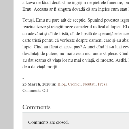
altceva de făcut decît să ne îngrijim de pietrele funerare,
Ernu. Aceasta ar fi singura dovadă că am înțeles cum stau l
Totuși, Ernu nu pare atît de sceptic. Spunînd povestea izgoni
reactualizeze și relegitimeze caracterul radical al luptei. El
cu adevărat și cît de tristă, cît de lipsită de speranță este ac
carte tristă pentru că vorbește despre oameni care și-au aban
lupte. Cînd au făcut ei acest pas? Atunci cînd li s-a luat cev
descîntați de putere, nu mai aveau nici unde să plece. Cînd s
au dat seama că viața lor nu mai e viață, ci moarte. Astfel,
de a da viață morții.
-
25 March, 2020
in:
Blog
,
Cronici
,
Noutati
,
Presa
on
Comments Off
Caracterul
radical
Comments
al
luptei
Comments are closed.