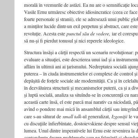
morală în vremurile de astăzi. Ea nu are o semnificație loca
Vasile Ernu urmăresc obiective idiosincratice (ceea ce face 
foarte personale și stranii), ele se adresează unui public glo
a minților lucide dintr-un exil perpetuu și abstract, care este
revoluție. Acesta este
punctul său de vedere,
iar el coresp
să nu-și fi pierdut tonusul și nici reperele ideologice.
Structura însăși a cărții respectă un scenariu revoluționar: 
evaluare a situației, este descrierea unui iad și a instrument
aflăm în ultimii ani ai țarismului. Nedreptatea socială ajung
puterea – în ciuda instrumentelor ei complexe de control și
depășită de forțele sociale ale modernității. Ca și în celelal
în dezvăluirea structurii și mecanismelor puterii, ca și a di
și luptă socială, analiza sa situîndu-se în concurență cu nar
această carte însă, el este parcă mai narativ ca niciodată, păr
avînd o pondere mai mică în ansamblul cărții sau integrînd
care s-au săturat de
small talk
-ul generalizat,
Izgoniții
le va
cu discuțiile înfierbîntate, dostoievskiene despre sensul vie
lumea. Unul dintre imperativele lui Ernu este revenirea la de
contondente despre problemele care ne frămîntă și abandon