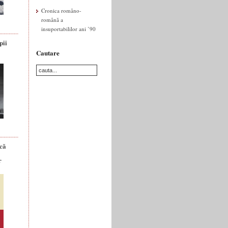
Cronica româno-
română a
insuportabililor ani ’90
pii
Cautare
ică
r