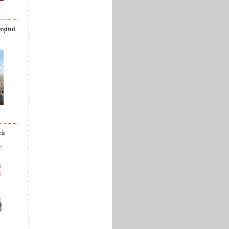
rșitul
că
r