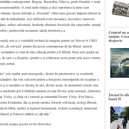
mentalității contemporane: Bugeac, Basarabia, Odessa, gurile Dunării, o zonă
insurmontabile. O zonă unde religia și deci raportarea la lume sunt
lumul, desele definiții și „Precizări” (titlul unui glosar) inițiază cititorul în
 atât de îndepărtată. Aici defilează evrei mesianici, rascolnici, staroveri,
n), unbeci adven­tişti, feodoriţi siberieni (bisericile din catacombe, numiți
eodor), penticostali ucraineni, iakuţi mormoni ș.a.
Centrul nu s
susține. Ceea
desparte
sonală, este și o veritabilă lovitură de imagine pentru cel
Născut în URSS
istul „de serviciu” pentru discursul contemporan de tip liberal: autorul
sectanților ce sunt de mici educați pentru a fi diferiți. Ernu este așadar un
, de care s-a desprins (pentru a se reîntoarce acolo poate prin acest volum),
ogic actual.
lor” este așadar unul monografic, destul de parcimonios cu aventurile
anților; dar este suficient pentru a înregistra stereotipurile de receptare a
lor și a emoțiilor ce decurg de aici, devine acum, în momentul scrierii, una
sa unchiului pot fi întâlniți oamenii cei mai diverși: poți cunoaște „faimoasa
Jurnal la sfâ
al, Visky, şi chiar să‑l cunoşti pe renumitul Ferenc Visky (Feri bácsi),
lumii II
Oastea Domnului, dar şi preoţi catolici, filozofi sofisticaţi, teologi liberali,
canţi de biblii, medici şi ingineri hermene­uţi, rockeri şi punkişti, americani
anezi şi francezi călători şi câţi alţii.”
nsistă asupra acestui rol de obsevator: