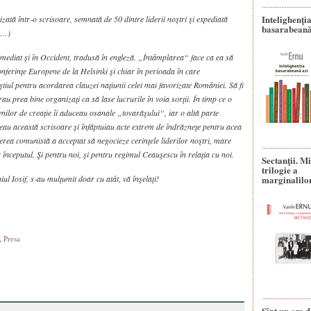
Intelighenți
zată într‑o scrisoare, semnată de 50 dintre liderii noştri şi expe­diată
basarabeană
 (…)
mediat şi în Occident, tradusă în engleză. „Întâmplarea“ face ca ea să
onferinţe Europene de la Helsinki şi chiar în perioada în care
tiul pentru acordarea clauzei naţiunii celei mai favorizate României. Să fi
au prea bine organizaţi ca să lase lucrurile în voia sorţii. În timp ce o
menilor de creaţie îi aduceau osanale „tovarăşului“, iar o altă parte
teau această scrisoare şi înfăptuiau acte extrem de îndrăzneţe pen­tru acea
rea comunistă a acceptat să negocieze cerinţele liderilor noştri, mare
r începutul. Şi pentru noi, şi pentru regimul Ceauşescu în relaţia cu noi.
Sectanţii. M
trilogie a
ul Iosif, s‑au mulţumit doar cu atât, vă înşelaţi!
marginalilo
,
Presa
Sînt un om d