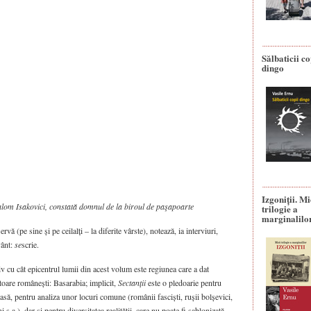
Sălbaticii co
dingo
Izgoniții. M
alom Isakovici, constată domnul de la biroul de paşapoarte
trilogie a
marginalilo
vă (pe sine și pe ceilalți – la diferite vârste), notează, ia interviuri,
vânt:
se
scrie.
tiv cu cât epicentrul lumii din acest volum este regiunea care a dat
toare românești: Basarabia; implicit,
Sectanții
este o pledoarie pentru
oasă, pentru analiza unor locuri comune (românii fasciști, rușii bolșevici,
ș.a.), dar și pentru diversitatea realității, care nu poate fi șablonizată.