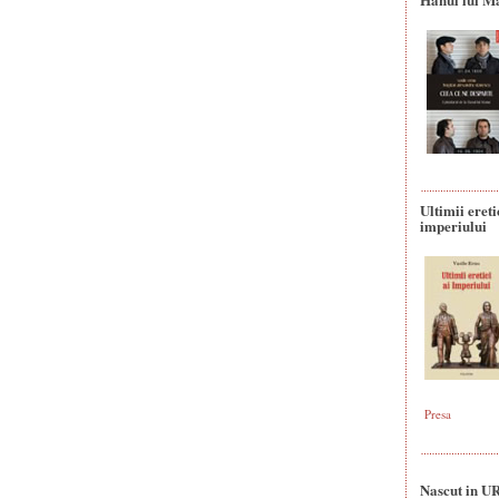
Ultimii ereti
imperiului
Presa
Nascut in U