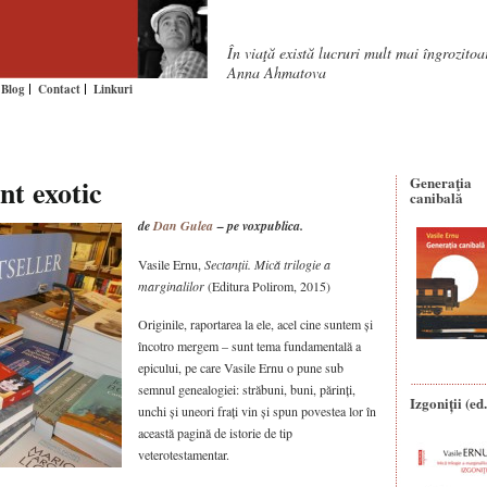
În viaţă există lucruri mult mai îngrozito
Anna Ahmatova
Blog
Contact
Linkuri
t exotic
Generaţia
canibală
de
Dan Gulea
– pe voxpublica.
Vasile Ernu,
Sectanții. Mică trilogie a
marginalilor
(Editura Polirom, 2015)
Originile, raportarea la ele, acel cine suntem și
încotro mergem – sunt tema fundamentală a
epicului, pe care Vasile Ernu o pune sub
semnul genealogiei: străbuni, buni, părinți,
Izgoniții (ed.
unchi și uneori frați vin și spun povestea lor în
această pagină de istorie de tip
veterotestamentar.