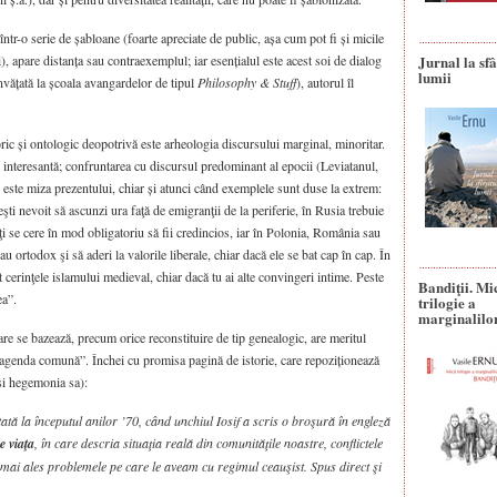
ntr-o serie de șabloane (foarte apreciate de public, așa cum pot fi și micile
), apare distanța sau contraexemplul; iar esențialul este acest soi de dialog
Jurnal la sfâ
lumii
învățată la școala avangardelor de tipul
Philosophy & Stuff
), autorul îl
oric și ontologic deopotrivă este arheologia discursului marginal, minoritar.
i interesantă; confruntarea cu discursul predominant al epocii (Leviatanul,
) este miza prezentului, chiar și atunci când exemplele sunt duse la extrem:
 eşti nevoit să ascunzi ura faţă de emigranţii de la perife­rie, în Rusia trebuie
 ţi se cere în mod obligatoriu să fii credincios, iar în Polonia, România sau
u ortodox şi să aderi la valorile libe­rale, chiar dacă ele se bat cap în cap. În
cerinţele islamului medie­val, chiar dacă tu ai alte convingeri intime. Peste
Bandiţii. Mi
ea”.
trilogie a
marginalilo
are se bazează, precum orice reconstituire de tip genealogic, are meritul
„agenda comună”. Închei cu promisa pagină de istorie, care repoziționează
și hegemonia sa):
ată la înce­putul anilor ’70, când unchiul Iosif a scris o broşură în engleză
e viaţa
, în care descria situaţia reală din comunităţile noastre, conflictele
 mai ales problemele pe care le aveam cu regi­mul ceauşist. Spus direct şi