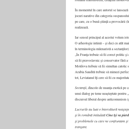
În momentul în care autorul se lansează î
jocuri narative din categoria suspansului
pe care, cu o bună știință a provocării (
realizează.
Iar sensul principal al acestui volum ist
O arheologie intimă – și deci cu atât ma
în terminologia milenaristă a sectanților
„În Franţa trebuie să fii corect politic şi
să fii pravoslavnic şi conservator fără a
Moldova trebuie să fii simultan catolic sa
Arabia Saudită trebuie să mimezi perfect 
tot, Leviatanul îţi cere să fii cu majoritat
Sectanții
, dincolo de nuanța exotică pe c
unui dialog pe teme neașteptate pentru 
discursul liberal despre anticomunism (
Lucrurile au luat o întorsătură neaştept
şi în română intitulată
Cine îşi va pierd
şi problemele cu care ne confrun­tam şi
tranşant.