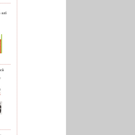
a
 azi
ică
r
e