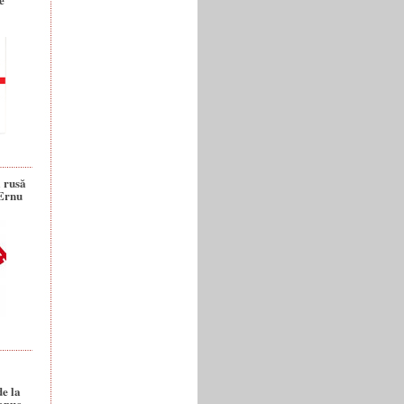
a rusă
 Ernu
de la
anuc