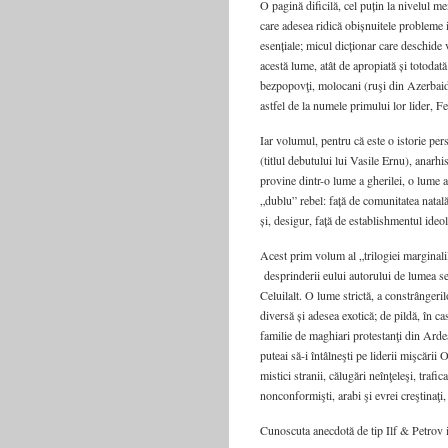
O pagină dificilă, cel puțin la nivelul 
care adesea ridică obișnuitele probleme 
esențiale; micul dicționar care deschide vo
acestă lume, atât de apropiată și totodată
bezpopovţi, molocani (ruşi din Azerbaidja
astfel de la numele primului lor lider, F
Iar volumul, pentru că este o istorie per
(titlul debutului lui Vasile Ernu), anarh
provine dintr-o lume a gherilei, o lume a 
„dublu” rebel: față de comunitatea natală
și, desigur, față de establishmentul ideol
Acest prim volum al „trilogiei marginali
desprinderii eului autorului de lumea sect
Celuilalt. O lume strictă, a constrângeri
diversă și adesea exotică; de pildă, în ca
familie de maghiari protestanţi din Arde
puteai să-i întâlneşti pe liderii miş­cării 
mistici stranii, călugări neîn­ţeleşi, trafi
nonconformişti, arabi şi evrei creştinaţi, d
Cunoscuta anecdotă de tip Ilf & Petrov i