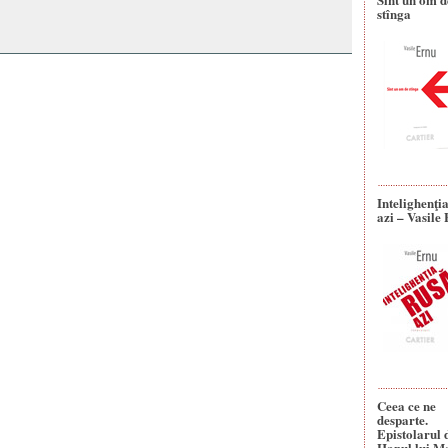
stînga
Intelighenţi
azi – Vasile
Ceea ce ne
desparte.
Epistolarul 
Hanul lui M