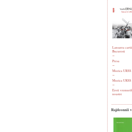
Lansarea cartii
Bucuresti
Presa
Muzica URSS -
Muzica URSS 
Eroii vremuril
noastre
Rajdeonnîi 