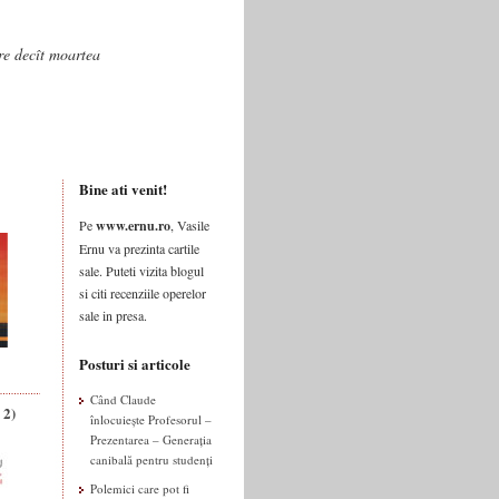
are decît moartea
Bine ati venit!
Pe
www.ernu.ro
, Vasile
Ernu va prezinta cartile
sale. Puteti vizita blogul
si citi recenziile operelor
sale in presa.
Posturi si articole
Când Claude
 2)
înlocuiește Profesorul –
Prezentarea – Generația
canibală pentru studenți
Polemici care pot fi