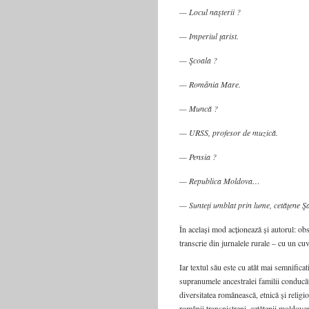
— Locul naşterii ?
— Imperiul ţarist.
— Şcoala ?
— România Mare.
— Muncă ?
— URSS, profesor de muzică.
— Pensia ?
— Republica Moldova…
— Sunteţi umblat prin lume, cetăţene Ş
În același mod acționează și autorul: obser
transcrie din jurnalele rurale – cu un cu
Iar textul său este cu atât mai semnifica
supranumele ancestralei familii conducă
diversitatea românească, etnică și religi
românii transnistreni, cetățenii moldoveni 