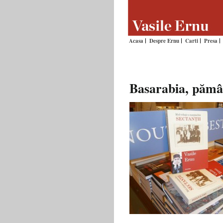
Acasa
Despre Ernu
Carti
Presa
Basarabia, pămân