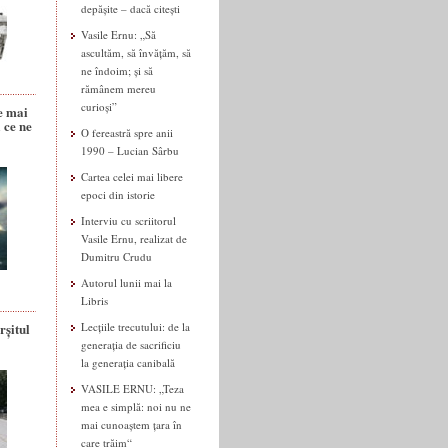
depășite – dacă citești
Vasile Ernu: „Să
ascultăm, să învățăm, să
ne îndoim; și să
rămânem mereu
curioși”
e mai
 ce ne
O fereastră spre anii
1990 – Lucian Sârbu
Cartea celei mai libere
epoci din istorie
Interviu cu scriitorul
Vasile Ernu, realizat de
Dumitru Crudu
Autorul lunii mai la
Libris
rșitul
Lecțiile trecutului: de la
generația de sacrificiu
la generația canibală
VASILE ERNU: „Teza
mea e simplă: noi nu ne
mai cunoaștem țara în
care trăim“