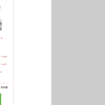
 la
 copii
- rock
or
v SSSR