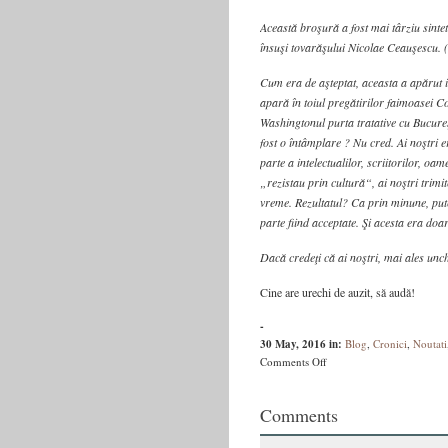
Această broşură a fost mai târziu sinteti
însuşi tovarăşului Nicolae Ceauşescu.
Cum era de aşteptat, aceasta a apărut i
apară în toiul pregătirilor faimoasei C
Washingtonul purta tratative cu Bucureş
fost o întâmplare ? Nu cred. Ai noştri er
parte a intelectualilor, scriitorilor, oa
„rezistau prin cultură“, ai noştri trimi
vreme. Rezultatul? Ca prin minune, pute
parte fiind acceptate. Şi acesta era doa
Dacă credeţi că ai noştri, mai ales unchi
Cine are urechi de auzit, să audă!
-
30 May, 2016
in:
Blog
,
Cronici
,
Noutati
on
Comments Off
Basarabia,
pământ
Comments
exotic