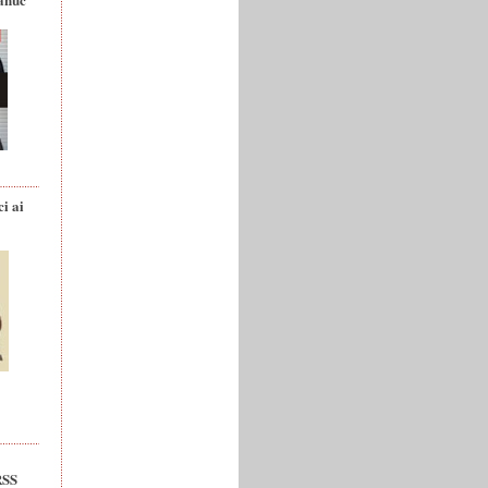
ci ai
RSS