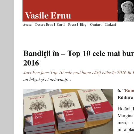
Acasa
Despre Ernu
Carti
Presa
Blog
Contact
Linkuri
Bandiţii în – Top 10 cele mai bune
2016
Jovi Ene face Top 10 cele mai bune cărți citite în 2016 în 
au băgat şi ei neinvitaţi…
6. ”
Band
Editura
Hotărât 
Marginali
meu, iar
mi-a plă