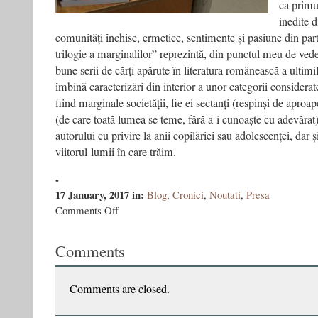
ca primul
inedite d
comunități închise, ermetice, sentimente și pasiune din par
trilogie a marginalilor” reprezintă, din punctul meu de ved
bune serii de cărți apărute în literatura românească a ultimil
îmbină caracterizări din interior a unor categorii considerat
fiind marginale societății, fie ei sectanți (respinși de aproap
(de care toată lumea se teme, fără a-i cunoaște cu adevărat)
autorului cu privire la anii copilăriei sau adolescenței, dar ș
viitorul lumii în care trăim.
-
17 January, 2017
in:
Blog
,
Cronici
,
Noutati
,
Presa
on
Comments Off
Bandiţii
în
Comments
–
Top
10
cele
Comments are closed.
mai
bune