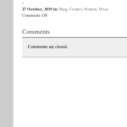
-
27 October, 2019
in:
Blog
,
Cronici
,
Noutati
,
Presa
on
Comments Off
Arthur
Suciu
Comments
despre
“Jurnal
la
sfîrşitul
Comments are closed.
lumii”