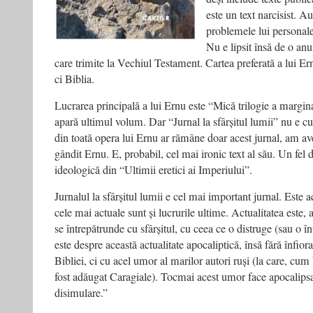
este un text narcisist. A
problemele lui personale 
Nu e lipsit însă de o anu
care trimite la Vechiul Testament. Cartea preferată a lui Er
ci Biblia.
Lucrarea principală a lui Ernu este “Mică trilogie a margin
apară ultimul volum. Dar “Jurnal la sfârșitul lumii” nu e 
din toată opera lui Ernu ar rămâne doar acest jurnal, am av
gândit Ernu. E, probabil, cel mai ironic text al său. Un fel
ideologică din “Ultimii eretici ai Imperiului”.
Jurnalul la sfârșitul lumii e cel mai important jurnal. Este ac
cele mai actuale sunt și lucrurile ultime. Actualitatea este, 
se întrepătrunde cu sfârșitul, cu ceea ce o distruge (sau o î
este despre această actualitate apocaliptică, însă fără înfior
Bibliei, ci cu acel umor al marilor autori ruși (la care, cum
fost adăugat Caragiale). Tocmai acest umor face apocalips
disimulare.”