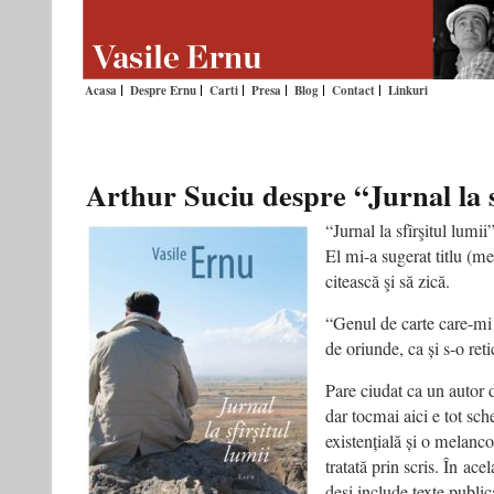
Acasa
Despre Ernu
Carti
Presa
Blog
Contact
Linkuri
Arthur Suciu despre “Jurnal la s
“Jurnal la sfîrşitul lumii
El mi-a sugerat titlu (mer
citească şi să zică.
“Genul de carte care-mi 
de oriunde, ca și s-o reti
Pare ciudat ca un autor d
dar tocmai aici e tot sch
existențială și o melanco
tratată prin scris. În
acel
deși include texte publi