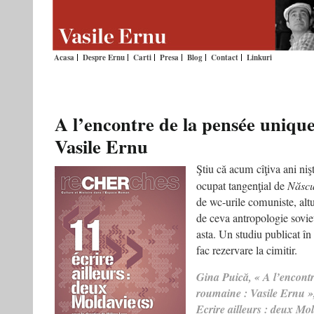
Acasa
Despre Ernu
Carti
Presa
Blog
Contact
Linkuri
A l’encontre de la pensée uniqu
Vasile Ernu
Ştiu că acum cîţiva ani niş
ocupat tangenţial de
Născu
de wc-urile comuniste, alt
de ceva antropologie sovi
asta. Un studiu publicat în
fac rezervare la cimitir.
Gina Puică, « A l’encontr
roumaine : Vasile Ernu »
Ecrire ailleurs : deux Mol