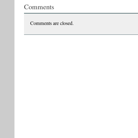
Comments
de
la
pensée
unique
Comments are closed.
roumaine
:
Vasile
Ernu