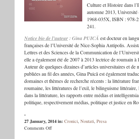
Culture et Histoire dans l
automne 2013, Université 
1968-035X, ISBN : 978-28
241.
Notice bio de l’auteur
:
Gina PUICĂ
est docteur en langue,
françaises de l’Université de Nice-Sophia Antipolis. Assist
Lettres et des Sciences de la Communication de l’Univers
elle a également été de 2007 à 2013 lectrice de roumain à 
Auteur de quelques dizaines d’articles universitaires et d
publiées au fil des années, Gina Puică est également traduct
domaines et thèmes de recherche récents : la littérature fr
roumaine, les littératures de l’exil, le bilinguisme littéraire
dans la littérature, les rapports entre médias et intelligents
politique, respectivement médias, politique et justice en R
-
27 January, 2014
in:
Cronici
,
Noutati
,
Presa
on
Comments Off
A
l’encontre