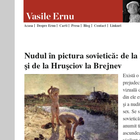
Acasa
Despre Ernu
Carti
Presa
Blog
Contact
Linkuri
Nudul în pictura sovietică: de la
şi de la Hruşciov la Brejnev
Există o
prejudecă
vizuală 
din ele e
şi a nudi
sex. Se 
sovietic
anumit t
ascundea