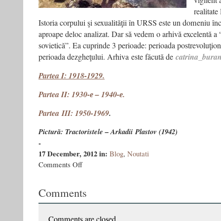
vigilent 
realitate 
Istoria corpului şi sexualităţii în URSS este un domeniu înc
aproape deloc analizat. Dar să vedem o arhivă excelentă a “
sovietică”. Ea cuprinde 3 perioade: perioada postrevoluţiona
perioada dezgheţului. Arhiva este făcută de
catrina_bura
Partea I: 1918-1929.
Partea II: 1930-е – 1940-е.
Partea III: 1950-1969
.
Pictură: Tractoristele – Arkadii Plastov (1942)
-
17 December, 2012
in:
Blog
,
Noutati
on
Comments Off
Nudul
în
Comments
pictura
sovietică:
de
la
Comments are closed.