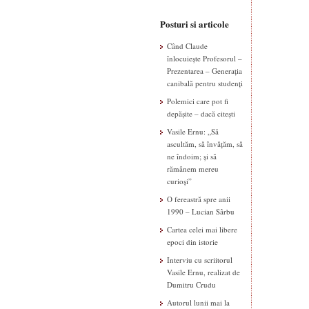
Posturi si articole
Când Claude
înlocuiește Profesorul –
Prezentarea – Generația
canibală pentru studenți
Polemici care pot fi
depășite – dacă citești
Vasile Ernu: „Să
ascultăm, să învățăm, să
ne îndoim; și să
rămânem mereu
curioși”
O fereastră spre anii
1990 – Lucian Sârbu
Cartea celei mai libere
epoci din istorie
Interviu cu scriitorul
Vasile Ernu, realizat de
Dumitru Crudu
Autorul lunii mai la