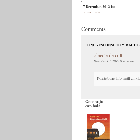
-
17 December, 2012
in:
1 comentariu
Comments
ONE RESPONSE TO “TRACTORI
obiecte de cult
December 1st, 2015 @ 6:10 pm
Foarte bune informatii am citi
Generaţia
canibală