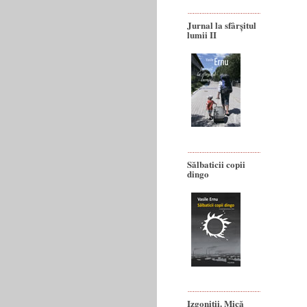
Jurnal la sfârșitul
lumii II
Sălbaticii copii
dingo
Izgoniții. Mică