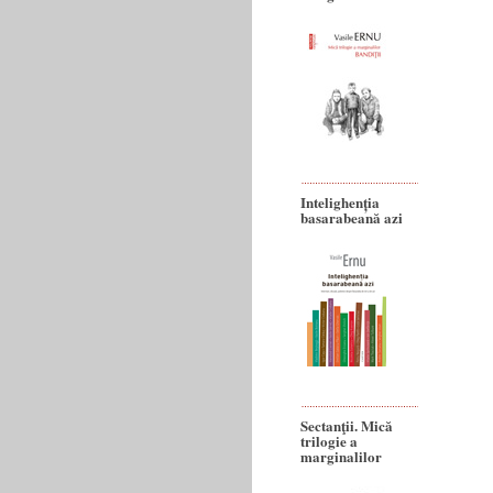
Intelighenția
basarabeană azi
Sectanţii. Mică
trilogie a
marginalilor