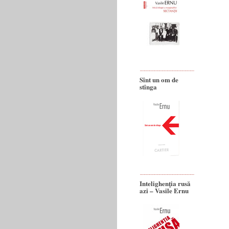
Sînt un om de
stînga
Intelighenţia rusă
azi – Vasile Ernu