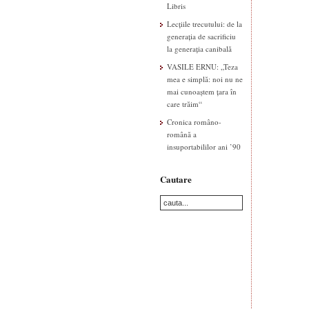
Libris
Lecțiile trecutului: de la
generația de sacrificiu
la generația canibală
VASILE ERNU: „Teza
mea e simplă: noi nu ne
mai cunoaștem țara în
care trăim“
Cronica româno-
română a
insuportabililor ani ’90
Cautare