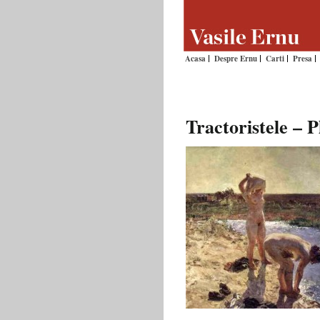
Acasa
Despre Ernu
Carti
Presa
Tractoristele – P