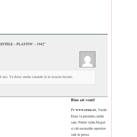
STELE – PLASTOV – 1942”
t aici. Va dorec multa sanatate in in aceasta lucrare.
Bine ati venit!
Pe
www.ernu.ro
, Vasile
Ernu va prezinta cartile
sale. Puteti vizita blogul
si citi recenziile operelor
sale in presa.