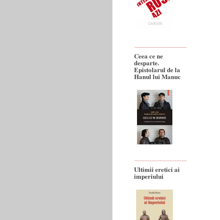
Ceea ce ne
desparte.
Epistolarul de la
Hanul lui Manuc
Ultimii eretici ai
imperiului