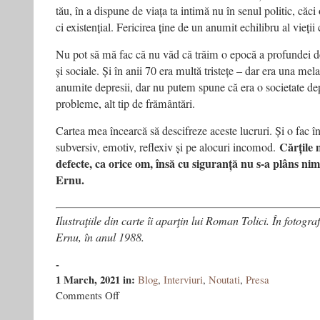
tău, în a dispune de viața ta intimă nu în senul politic, căci 
ci existențial. Fericirea ține de un anumit echilibru al vieții
Nu pot să mă fac că nu văd că trăim o epocă a profundei d
și sociale. Și în anii 70 era multă tristețe – dar era una me
anumite depresii, dar nu putem spune că era o societate de
probleme, alt tip de frământări.
Cartea mea încearcă să descifreze aceste lucruri. Și o fac în
Cărțile 
subversiv, emotiv, reflexiv și pe alocuri incomod.
defecte, ca orice om, însă cu siguranță nu s-a plâns nime
Ernu.
Ilustraţiile din carte îi aparţin lui Roman Tolici. În fotogra
Ernu, în anul 1988.
-
1 March, 2021
in:
Blog
,
Interviuri
,
Noutati
,
Presa
on
Comments Off
Vasile
Ernu,