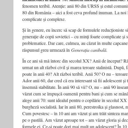
fenomen teribil. Atenție: anii 80 din URSS și estul comunist 
80 din România – aici a fost ceva profund inuman. La noi 
complicate și complexe.
Și în genere, eu încerc să scap de formulele reducționiste s
generație de copii sovietici – cu minți foarte complicate și s
problematice. Dar care, culmea, au căzut în multe capcane
răspunsul greu urmează în
Generația canibală.
În ce ani să mă întorc din secolul XX? Anii de început? Ră
urmat un alt război civil și marea teroare stalinistă. După, 
poate în anii 40? Alt război teribil. Anii 50? O nu – teroare
Ador anii 60, dar cred că era interesant să fii adolescent și 
însemnă stabilitate. În anii 90 să vii? O, nu – anii 90 îns
văzut cum se împușcă oamenii pentru bani și cum se mănânc
alege anii 70: sunt idealul pentru o copilărie în secolul XX
burgheză socialistă. Iar în anii 80, perestroika și glasnost, 
Cum povestesc – în 10 ani am văzut și am trăit sinteza mari
pe o pastilă. Am văzut aproape tot – am văzut gloria și dec
formele ei. Ce-și poate dori mai mult un adolescent? În 10 a