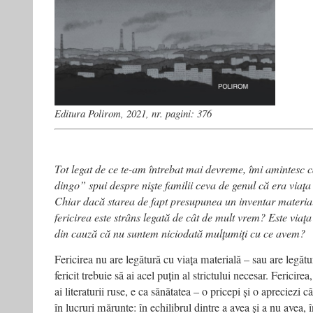
Editura Polirom, 2021, nr. pagini: 376
Tot legat de ce te-am întrebat mai devreme, îmi amintesc că
dingo” spui despre nişte familii ceva de genul că era viaţa l
Chiar dacă starea de fapt presupunea un inventar materia
fericirea este strâns legată de cât de mult vrem? Este via
din cauză că nu suntem niciodată mulţumiţi cu ce avem?
Fericirea nu are legătură cu viața materială – sau are legătur
fericit trebuie să ai acel puțin al strictului necesar. Fericire
ai literaturii ruse, e ca sănătatea – o pricepi și o apreciezi 
în lucruri mărunte: în echilibrul dintre a avea și a nu avea,