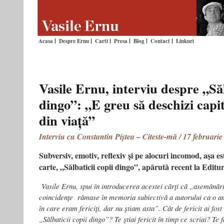
Acasa
Despre Ernu
Carti
Presa
Blog
Contact
Linkuri
Vasile Ernu, interviu despre „Săl
dingo”: „E greu să deschizi capit
din viață”
Interviu cu Constantin Piștea – Citeste-mă / 17 februari
Subversiv, emotiv, reflexiv și pe alocuri incomod, aşa e
carte, „Sălbaticii copii dingo”, apărută recent la Editu
Vasile Ernu, spui în introducerea acestei cărţi că „asemănări
coincidenţe rămase în memoria subiectivă a autorului ca o am
în care eram fericiţi, dar nu ştiam asta”. Cât de fericit ai fost
„Sălbaticii copii dingo”? Te ştiai fericit în timp ce scriai? Te f