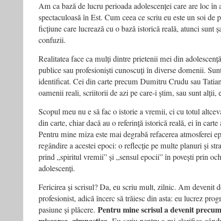
Am ca bază de lucru perioada adolescenței care are loc în 
spectaculoasă în Est. Cum ceea ce scriu eu este un soi de
ficțiune care lucrează cu o bază istorică reală, atunci sunt 
confuzii.
Realitatea face ca mulți dintre prietenii mei din adolescenț
publice sau profesioniști cunoscuți în diverse domenii. Su
identificat. Cei din carte precum Dumitru Crudu sau Tatian
oamenii reali, scriitorii de azi pe care-i știm, sau sunt alții, 
Scopul meu nu e să fac o istorie a vremii, ci cu totul altcev
din carte, chiar dacă au o referință istorică reală, ei în carte
Pentru mine miza este mai degrabă refacerea atmosferei ep
regândire a acestei epoci: o reflecție pe multe planuri și str
prind „spiritul vremii” și „sensul epocii” în povești prin och
adolescenți.
Fericirea și scrisul? Da, eu scriu mult, zilnic. Am devenit de
profesionist, adică încerc să trăiesc din asta: eu lucrez pro
Pentru mine scrisul a devenit precum 
pasiune și plăcere.