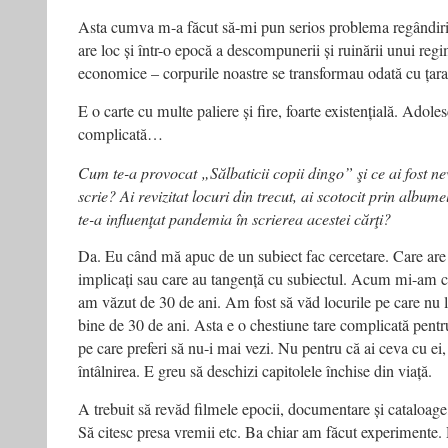
Asta cumva m-a făcut să-mi pun serios problema regândirii
are loc și într-o epocă a descompunerii și ruinării unui regi
economice – corpurile noastre se transformau odată cu țara
E o carte cu multe paliere și fire, foarte existențială. Adole
complicată…
Cum te-a provocat „Sălbaticii copii dingo” şi ce ai fost nev
scrie? Ai revizitat locuri din trecut, ai scotocit prin albume
te-a influenţat pandemia în scrierea acestei cărţi?
Da. Eu când mă apuc de un subiect fac cercetare. Care are 
implicați sau care au tangență cu subiectul. Acum mi-am că
am văzut de 30 de ani. Am fost să văd locurile pe care nu
bine de 30 de ani. Asta e o chestiune tare complicată pentr
pe care preferi să nu-i mai vezi. Nu pentru că ai ceva cu ei,
întâlnirea. E greu să deschizi capitolele închise din viață.
A trebuit să revăd filmele epocii, documentare și cataloage,
Să citesc presa vremii etc. Ba chiar am făcut experiment