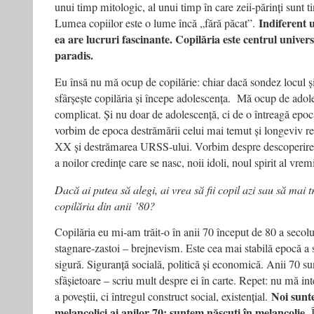
unui timp mitologic, al unui timp în care zeii-părinți sunt tin
Indiferent u
Lumea copiilor este o lume încă „fără păcat”.
ea are lucruri fascinante. Copilăria este centrul univers
paradis.
Eu însă nu mă ocup de copilărie: chiar dacă sondez locul 
sfârșește copilăria și începe adolescența. Mă ocup de adole
complicat. Și nu doar de adolescență, ci de o întreagă epoc
vorbim de epoca destrămării celui mai temut și longeviv reg
XX și destrămarea URSS-ului. Vorbim despre descoperirea 
a noilor credințe care se nasc, noii idoli, noul spirit al vremi
Dacă ai putea să alegi, ai vrea să fii copil azi sau să mai tr
copilăria din anii
’80?
Copilăria eu mi-am trăit-o în anii 70 început de 80 a secolu
stagnare-zastoi – brejnevism. Este cea mai stabilă epocă a
sigură. Siguranță socială, politică și economică. Anii 70 s
sfâșietoare – scriu mult despre ei în carte. Repet: nu mă in
Noi sunt
a poveștii, ci întregul construct social, existențial.
melancolici ai anilor 70: suntem născuți în melancolie.
Î