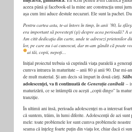
mișcarea, gimnastica.
Eu scriu pentru a-mi clarifica gându
aceea până și facebook-ul la mine are construcția unui jurna
așa cum îmi aduce destule necazuri. Ele sunt la pachet. Dar
Pentru cartea asta, te-ai întors în timp, în anii
’80, la sfârş
era important să povesteşti (şi) despre acea perioadă? A avu
Am citit dedicaţia din carte, unde te adresezi prietenilor di
lor, pe care nu i-ai cunoscut, dar m-am gândit că poate vo
ai tăi, copii, nepoţi…
Inițial proiectul trebuia să cuprindă viața paralelă a generaț
cumva intrarea în maturitate – anii 80 și anii 90. Dar mi-
de mult material. Și am decis să împart în două cărți.
Sălba
adolescenței, va fi continuată de
Generația canibală
–
is
maturizării, ce se întâmplă cu acești „copii dingo” la maturit
tranziție.
În ultimii ani însă, perioada adolescenței m-a interesat fo
că suntem, trăim, în lumi diferite. Adolescenții de azi sunt p
mele: toate problemele lor sunt cumva problemele noastre
seama că înțeleg foarte puțin din viața lor, chiar dacă ei sun