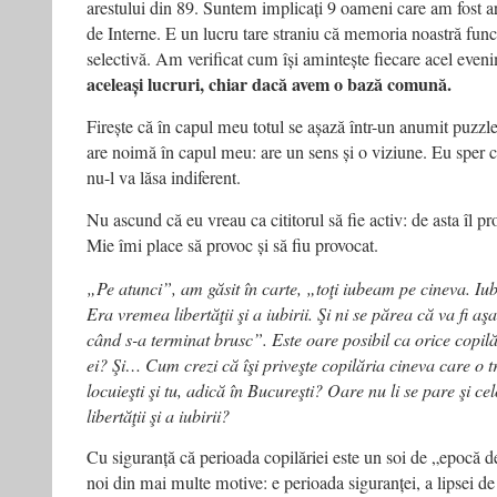
arestului din 89. Suntem implicați 9 oameni care am fost are
de Interne. E un lucru tare straniu că memoria noastră funcți
selectivă. Am verificat cum își amintește fiecare acel eve
aceleași lucruri, chiar dacă avem o bază comună.
Firește că în capul meu totul se așază într-un anumit puzzle
are noimă în capul meu: are un sens și o viziune. Eu sper că
nu-l va lăsa indiferent.
Nu ascund că eu vreau ca cititorul să fie activ: de asta îl pr
Mie îmi place să provoc și să fiu provocat.
„Pe atunci”, am găsit în carte, „toţi iubeam pe cineva. Iu
Era vremea libertăţii şi a iubirii. Şi ni se părea că va fi 
când s-a terminat brusc”. Este oare posibil ca orice copilări
ei? Şi… Cum crezi că îşi priveşte copilăria cineva care o tr
locuieşti şi tu, adică în Bucureşti? Oare nu li se pare şi c
libertăţii şi a iubirii?
Cu siguranță că perioada copilăriei este un soi de „epocă de
noi din mai multe motive: e perioada siguranței, a lipsei de g