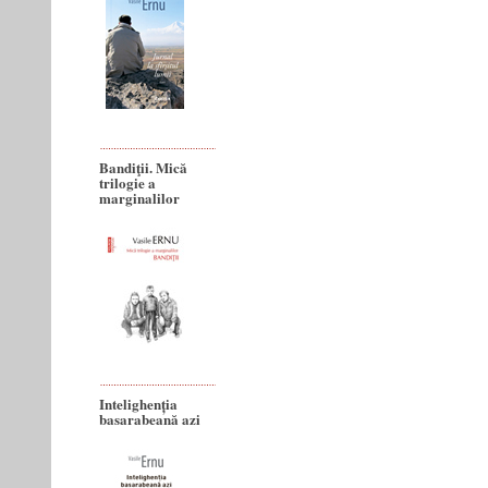
Bandiţii. Mică
trilogie a
marginalilor
Intelighenția
basarabeană azi