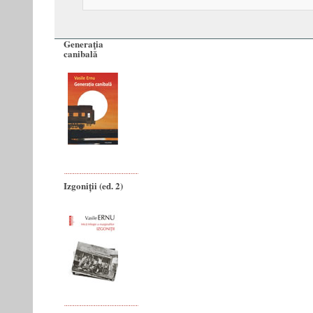
Generaţia
canibală
Izgoniții (ed. 2)