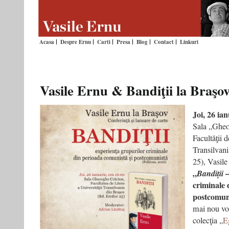
Acasa
Despre Ernu
Carti
Presa
Blog
Contact
Linkuri
Vasile Ernu & Bandiţii la Braşo
Joi, 26 ian
Sala „Gheo
Facultăţii d
Transilvani
25), Vasile
„
–
Bandiții
criminale 
postcomun
mai nou vol
colecţia „
E