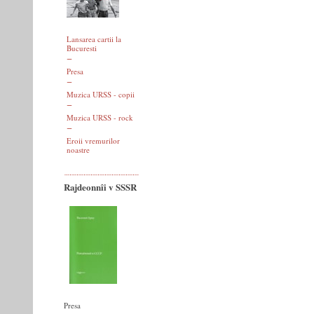
Lansarea cartii la
Bucuresti
Presa
Muzica URSS - copii
Muzica URSS - rock
Eroii vremurilor
noastre
Rajdeonnîi v SSSR
Presa