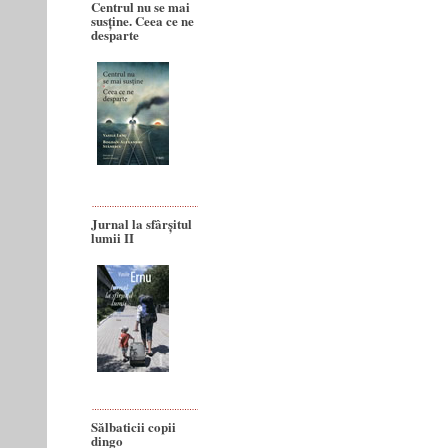
Centrul nu se mai
susține. Ceea ce ne
desparte
Jurnal la sfârșitul
lumii II
Sălbaticii copii
dingo