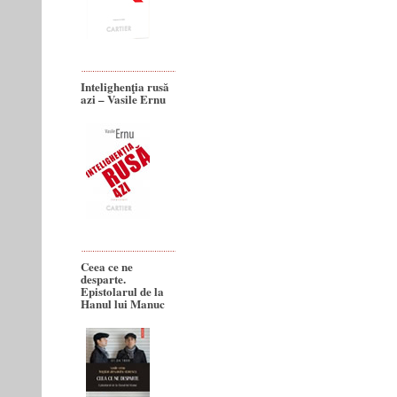
Intelighenţia rusă
azi – Vasile Ernu
Ceea ce ne
desparte.
Epistolarul de la
Hanul lui Manuc