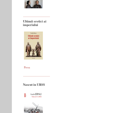
Ultimii eretici ai
imperiului
Presa
Nascut in URSS