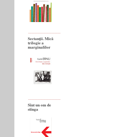
Sectanţii. Mică
trilogie a
marginalilor
Sînt un om de
stînga