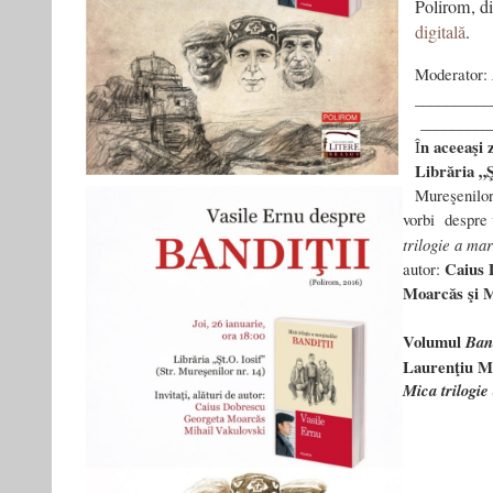
Polirom, di
digitală
.
Moderator:
__________
_________
n aceeaşi z
Î
Librăria „Ş
Mureşenilor
vorbi despre
trilogie a mar
Caius 
autor:
Moarcăs şi M
Volumul
Band
Laurenţiu Mi
Mica trilogie