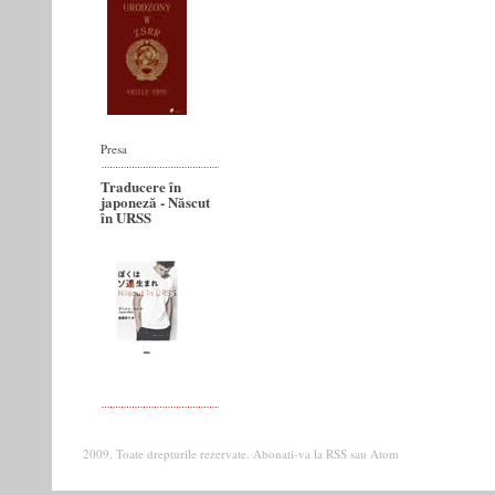
Presa
Traducere în
japoneză - Născut
în URSS
2009. Toate drepturile rezervate. Abonati-va la
RSS
sau
Atom