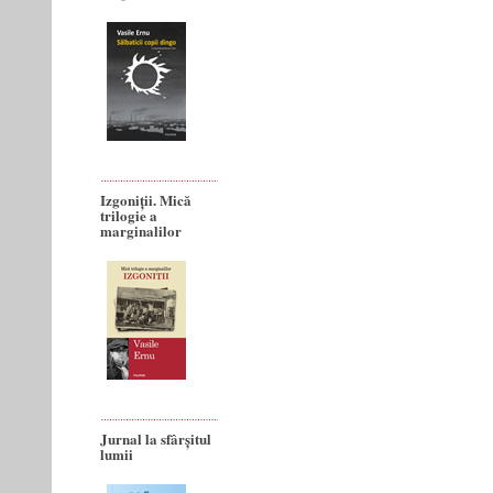
Izgoniții. Mică
trilogie a
marginalilor
Jurnal la sfârșitul
lumii