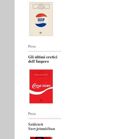
Presa
Gli ultimi eretici
dell`Impero
Presa
Született
Szovjetunióban