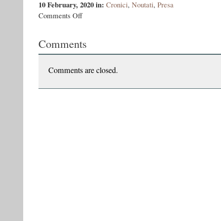
10 February, 2020
in:
Cronici
,
Noutati
,
Presa
on
Comments Off
Romanul
refuza
Comments
cumva
să
înceapă
Comments are closed.