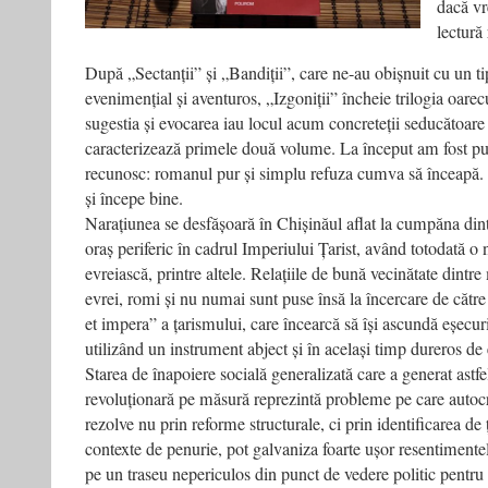
dacă vr
lectură 
După „Sectanții” și „Bandiții”, care ne-au obișnuit cu un tip
evenimențial și aventuros, „Izgoniții” încheie trilogia oarec
sugestia și evocarea iau locul acum concreteții seducătoar
caracterizează primele două volume. La început am fost puț
recunosc: romanul pur și simplu refuza cumva să înceapă.
și începe bine.
Narațiunea se desfășoară în Chișinăul aflat la cumpăna di
oraș periferic în cadrul Imperiului Țarist, având totodată 
evreiască, printre altele. Relațiile de bună vecinătate dintre
evrei, romi și nu numai sunt puse însă la încercare de către
et impera” a țarismului, care încearcă să își ascundă eșecur
utilizând un instrument abject și în același timp dureros de 
Starea de înapoiere socială generalizată care a generat astfe
revoluționară pe măsură reprezintă probleme pe care autocraț
rezolve nu prin reforme structurale, ci prin identificarea de ț
contexte de penurie, pot galvaniza foarte ușor resentimente
pe un traseu nepericulos din punct de vedere politic pentru 