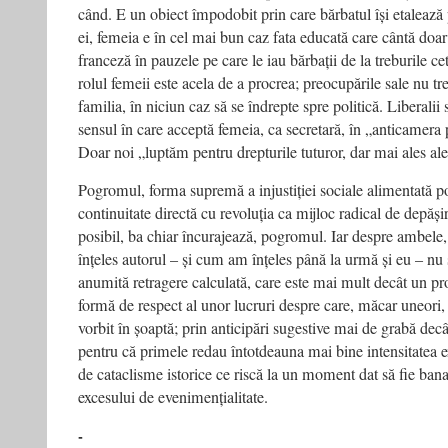
când. E un obiect împodobit prin care bărbatul își etalează 
ei, femeia e în cel mai bun caz fata educată care cântă doar 
franceză în pauzele pe care le iau bărbații de la treburile cetă
rolul femeii este acela de a procrea; preocupările sale nu t
familia, în niciun caz să se îndrepte spre politică. Liberalii 
sensul în care acceptă femeia, ca secretară, în „anticamera p
Doar noi „luptăm pentru drepturile tuturor, dar mai ales al
Pogromul, forma supremă a injustiției sociale alimentată poli
continuitate directă cu revoluția ca mijloc radical de depăși
posibil, ba chiar încurajează, pogromul. Iar despre ambele,
înțeles autorul – și cum am înțeles până la urmă și eu – nu 
anumită retragere calculată, care este mai mult decât un proc
formă de respect al unor lucruri despre care, măcar uneori,
vorbit în șoaptă; prin anticipări sugestive mai de grabă decât
pentru că primele redau întotdeauna mai bine intensitatea e
de cataclisme istorice ce riscă la un moment dat să fie bana
excesului de evenimențialitate.
-