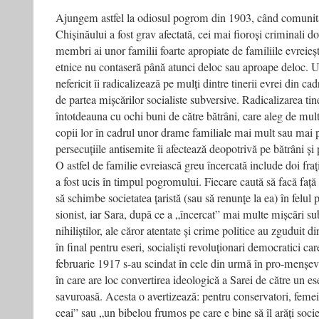
Ajungem astfel la odiosul pogrom din 1903, când comunita
Chișinăului a fost grav afectată, cei mai fioroși criminali d
membri ai unor familii foarte apropiate de familiile evreieșt
etnice nu contaseră până atunci deloc sau aproape deloc. U
nefericit îi radicalizează pe mulți dintre tinerii evrei din ca
de partea mișcărilor socialiste subversive. Radicalizarea tine
întotdeauna cu ochi buni de către bătrâni, care aleg de mult
copii lor în cadrul unor drame familiale mai mult sau mai 
persecuțiile antisemite îi afectează deopotrivă pe bătrâni și p
O astfel de familie evreiască greu încercată include doi frați
a fost ucis în timpul pogromului. Fiecare caută să facă față a
să schimbe societatea țaristă (sau să renunțe la ea) în felul
sionist, iar Sara, după ce a „încercat” mai multe mișcări su
nihiliștilor, ale căror atentate și crime politice au zguduit d
în final pentru eseri, socialiști revoluționari democratici ca
februarie 1917 s-au scindat în cele din urmă în pro-menșevi
în care are loc convertirea ideologică a Sarei de către un e
savuroasă. Acesta o avertizează: pentru conservatori, femei
ceai” sau „un bibelou frumos pe care e bine să îl arăți societ