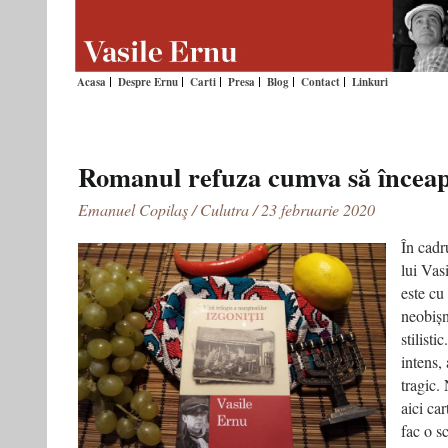
Acasa
Despre Ernu
Carti
Presa
Blog
Contact
Linkuri
Romanul refuza cumva să încea
Emanuel Copilaş / Culutra / 23 februarie 2020
În cadr
lui Vas
este cu
neobișn
stilisti
intens, 
tragic.
aici ca
fac o sc