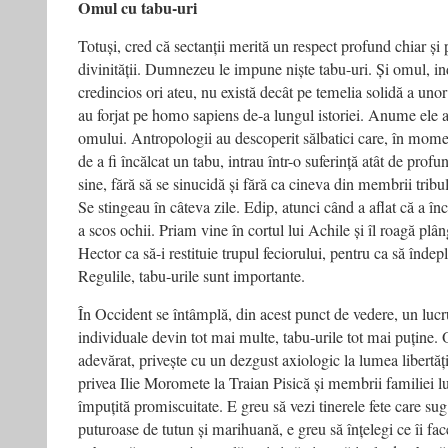
Omul cu tabu-uri
Totuși, cred că sectanții merită un respect profund chiar și p
divinității. Dumnezeu le impune niște tabu-uri. Și omul, in
credincios ori ateu, nu există decât pe temelia solidă a uno
au forjat pe homo sapiens de-a lungul istoriei. Anume ele au
omului. Antropologii au descoperit sălbatici care, în mome
de a fi încălcat un tabu, intrau într-o suferință atât de prof
sine, fără să se sinucidă și fără ca cineva din membrii tribul
Se stingeau în câteva zile. Edip, atunci când a aflat că a încă
a scos ochii. Priam vine în cortul lui Achile și îl roagă plâ
Hector ca să-i restituie trupul feciorului, pentru ca să îndep
Regulile, tabu-urile sunt importante.
În Occident se întâmplă, din acest punct de vedere, un lucru 
individuale devin tot mai multe, tabu-urile tot mai puține.
adevărat, privește cu un dezgust axiologic la lumea libertăți
privea Ilie Moromete la Traian Pisică și membrii familiei lu
împuțită promiscuitate. E greu să vezi tinerele fete care sug
puturoase de tutun și marihuană, e greu să înțelegi ce îi fa