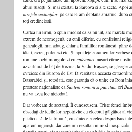
când, era pe jumătate din lipoveni,
, cum li se mai z
aburi rusești. Și mai existau la Sârcova și alte secte. Apoi
mrejele sectanților
, pe care le-am deplâns amarnic, după cu
toți credincioșii.
Cartea lui Ernu, o spun imediat ca să nu uit, are marele me
extrem de neomogenă, cu etnii diferite, cu confesiuni religi
genealogii, mai adaug, chiar a familiilor românești, pline de
tătari, evrei, polonezi etc. Și apoi fețele oamenilor vorbesc d
romane, ochi mongoloizi cu
epicantus
, nasuri cârne nostim
azvârlitură de băț de Rezina, la Vadul Rașcov, se găsește c
evreiesc din Europa de Est. Diversitatea aceasta extraordin
Basarabiei și, totodată, este garanția că o unire cu Români
prostesc naționaliste ca
Suntem români și punctum
ori
Bas
nu va avea loc niciodată.
Dar vorbeam de sectanți. Îi cunoscusem. Triste femei îmbrob
obsedați de ideile lor nepotrivite cu clocotul gâlgâitor al vie
plicticoasă de la tribună, cu cântecele celea despre Isus inter
aparent îngerești, dar care îmi rezultau în mod inexplicabil