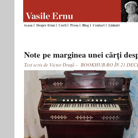
Acasa
Despre Ernu
Carti
Presa
Blog
Contact
Linkuri
Note pe marginea unei cărți des
Text scris de Victor Druță –
BOOKHUB.RO
ÎN
21 DEC