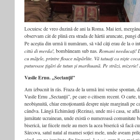
Locuiesc de vreo duzină de ani la Roma. Mai ieri, mergând
observam cât de plină era strada de hârtii aruncate, pungi de
Pe aceștia din urmă îi număram, să văd câți erau de la o inte
città di merda!,
bombăneam sub nas
. Romani needucați! Do
cu mâțele, printre floace năpârlite. Vă tatuați ca niște coca
puturoase țigări de tutun și marihuană. Pe străzi, mizerie!
Vasile Ernu. „Sectanții”
Am izbucnit în râs. Fraza de la urmă îmi venise spontan, da
Vasile Ernu „Sectanții”, pe care o citisem recent. O carte, t
neobișnuită, chiar emoționantă despre niște marginali pe c
cândva. Lângă Echimăuți (Rezina), unde mi-i casa, se află 
jumătate ucrainean, unde există o numeroasă comunitate b
biserică, iar fiicele mele au mers la acea biserică să facă cu
Sârcova, satul natal al mamei soției mele, unde aveam pril
kațapi