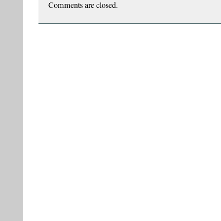
despre
Comments are closed.
marginali