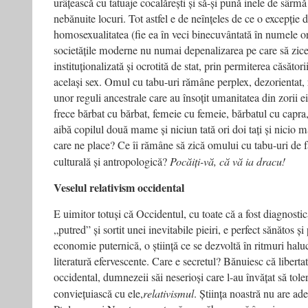
urâțească cu tatuaje cocalărești și să-și pună inele de sârmă c
nebănuite locuri. Tot astfel e de neînțeles de ce o excepție d
homosexualitatea (fie ea în veci binecuvântată în numele ori
societățile moderne nu numai depenalizarea pe care să zice
instituționalizată și ocrotită de stat, prin permiterea căsător
același sex. Omul cu tabu-uri rămâne perplex, dezorientat, r
unor reguli ancestrale care au însoțit umanitatea din zorii e
frece bărbat cu bărbat, femeie cu femeie, bărbatul cu capra
aibă copilul două mame și niciun tată ori doi tați și nicio 
care ne place? Ce îi rămâne să zică omului cu tabu-uri de f
culturală și antropologică?
Pocăiți-vă, că vă ia dracu!
Veselul relativism occidental
E uimitor totuși că Occidentul, cu toate că a fost diagnostic
„putred” și sortit unei inevitabile pieiri, e perfect sănătos ș
economie puternică, o știință ce se dezvoltă în ritmuri halu
literatură efervescente. Care e secretul? Bănuiesc că liberta
occidental, dumnezeii săi neserioși care l-au învățat să tole
conviețuiască cu ele,
relativismul
. Știința noastră nu are ad