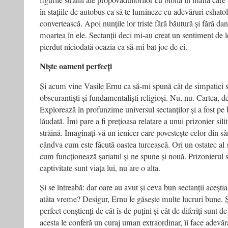
figurile stranii ale propovăduitorilor cu biblia în mână car
în stațiile de autobus ca să te lumineze cu adevăruri eshatol
convertească. Apoi nunțile lor triste fără băutură și fără d
moartea în ele. Sectanții deci mi-au creat un sentiment de 
pierdut niciodată ocazia ca să-mi bat joc de ei.
Niște oameni perfecți
Și acum vine Vasile Ernu ca să-mi spună cât de simpatici 
obscurantiști și fundamentaliști religioși. Nu, nu. Cartea, de
Explorează în profunzime universul sectanților și a fost pe 
lăudată. Îmi pare a fi prețioasa relatare a unui prizonier sili
străină. Imaginați-vă un ienicer care povestește celor din sân
cândva cum este făcută oastea turcească. Ori un ostatec al s
cum funcționează șariatul și ne spune și nouă. Prizonierul s-a
captivitate sunt viața lui, nu are o alta.
Și se întreabă: dar oare au avut și ceva bun sectanții acești
atâta vreme? Desigur, Ernu le găsește multe lucruri bune. Și
perfect conștienți de cât îs de puțini și cât de diferiți sunt de 
acesta le conferă un curaj uman extraordinar, îi face adevăra