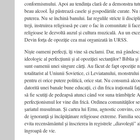
conformismului. Apoi au tendința clară de a demonstra tutu
beau alcool. Își păstrează casele și gospodăriile curate. 
puterea. Nu se închină banului. Iar regulile stricte îi discipl
treji, instruirea religioasă pe care o fac în comunitate îi fac
religioase le dezvoltă auzul și cultura muzicală. Au un excel
Devin forța de opoziție cea mai organizată în URSS.
Niște oameni perfecți, îți vine să exclami. Dar, mă gândesc
ideologic al perfecțiunii și al opoziției sectanților? Biblia și
sunt oamenii unei singure cărți. Au făcut de fapt opoziție n
totalitarist al Uniunii Sovietice, ci Leviatanului, monstrului
pentru ei orice putere politică, orice stat. Nu consumă alcoo
datorită unei banale bune educații, ci din frica irațională f
să fie scutiți de pedeapsă atunci când vor suna trâmbițele 
perfecționismul lor vine din frică. Ordinea comunităților s
șariatul musulman. Și cartea lui Ernu, agnostic convins, co
de ignoranță și încăpățânare religioase extreme. Familia se
evita recensământul și înscrierea în registrele „diavolești” ale
îngroapă de vie.