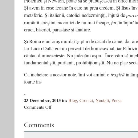
Ptolemeu și Newton, poate să se prăbușească în orice mome
Și avem în case icoane în care nu prea credem. Și Iisus în
metaforic. Și italienii, catolici nedezmințiți, înjură de
porco
românii, creștini cucernici de nu mai încape,
fut
, în înjurătu
cruci, biserici, parastase și anafure.
Și Roma e un oraș murdar și plin de căcat de câine, dar are 
Iar Lucio Dalla era un pervertit de homosexual, iar Fabriz
cântau dumnezeiește. Nu judecăm aspru. Încercăm să înțe
fundamentaliștii, puritanii, prohibiționiștii. Nu ne plac sect
Ca încheiere a acestor note, îmi voi aminti o
tragică
întâmp
foarte ins
-
23 December, 2015
in:
Blog
,
Cronici
,
Noutati
,
Presa
on
Comments Off
Note
pe
Comments
marginea
unei
cărți