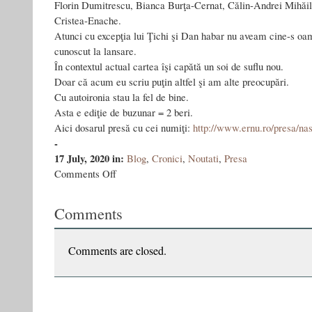
Florin Dumitrescu, Bianca Burţa‑Cernat, Călin‑Andrei Mihăil
Cristea‑Enache.
Atunci cu excepţia lui Ţichi şi Dan habar nu aveam cine-s oam
cunoscut la lansare.
În contextul actual cartea îşi capătă un soi de suflu nou.
Doar că acum eu scriu puţin altfel şi am alte preocupări.
Cu autoironia stau la fel de bine.
Asta e ediţie de buzunar = 2 beri.
Aici dosarul presă cu cei numiţi:
http://www.ernu.ro/presa/nas
-
17 July, 2020
in:
Blog
,
Cronici
,
Noutati
,
Presa
on
Comments Off
Născut
în
Comments
URSS
–
ediţia
a
Comments are closed.
V-
a
şi
“raderea”
lui