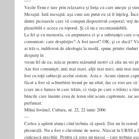
—–
Vasile Ernu e tare prin relaxarea şi forţa cu care uneşte şi sim
Mesajul. Iată mesajul, aşa cum am putut eu să îl înţeleg. Încer
dintre picioarele care vă compun dispozitivul corporal; veţi d
plauzibilă e aceea cu toporul. Şi că nu e recomandabilă.
La fel şi cu memoria, cu amputarea ei şi a substanţei care o 
comunism: care despărţire? A fost nasol? OK, şi ce dacă? Via
ai trăi‑o, indiferent de ideologia la modă, spune printre rînduri
desparţi în
vreun fel de ea; măcar pentru măruntul motiv că alta nu vei pr
Am fost comunişti; unii mai mari, alţii mai mici, unii mai mul
fost cu toţii subiecţii acelui sistem. Asta e. Acum sîntem capi
făcut a fost să schimbăm trenul pe un altul; dar ce rost are să
(care nu e lumea în care trăim, ci viaţa pe care o trăim) a ră
băncile care înainte erau de lemn sînt acum capitonate, iar a
parfumat.
Mihai Iovănel, Cultura, nr. 22, 22 iunie 2006
—
Cartea a apărut atunci cînd trebuia să apară. Dar nu în sensul c
plesneală. Nu a fost o chestiune de noroc. Născut în URSS a f
ciulească urechile. Pentru că avea un mesaj – care trebuia asc