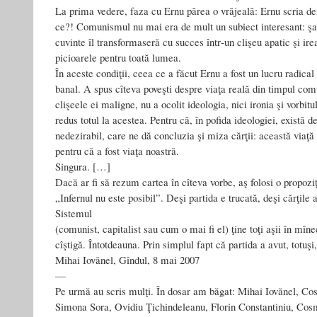
La prima vedere, faza cu Ernu părea o vrăjeală: Ernu scria 
ce?! Comunismul nu mai era de mult un subiect interesant: şa
cuvinte îl transformaseră cu succes într‑un clişeu apatic şi ire
picioarele pentru toată lumea.
În aceste condiţii, ceea ce a făcut Ernu a fost un lucru radical
banal. A spus cîteva poveşti despre viaţa reală din timpul com
clişeele ei maligne, nu a ocolit ideologia, nici ironia şi vorbitul
redus totul la acestea. Pentru că, în pofida ideologiei, există de
nedezirabil, care ne dă concluzia şi miza cărţii: această viaţă n
pentru că a fost viaţa noastră.
Singura. […]
Dacă ar fi să rezum cartea în cîteva vorbe, aş folosi o propoz
„Infernul nu este posibil”. Deşi partida e trucată, deşi cărţile a
Sistemul
(comunist, capitalist sau cum o mai fi el) ţine toţi aşii în mîne
cîştigă. Întotdeauna. Prin simplul fapt că partida a avut, totuşi,
Mihai Iovănel, Gîndul, 8 mai 2007
—
Pe urmă au scris mulţi. În dosar am băgat: Mihai Iovănel, Co
Simona Sora, Ovidiu Ţichindeleanu, Florin Constantiniu, Cos