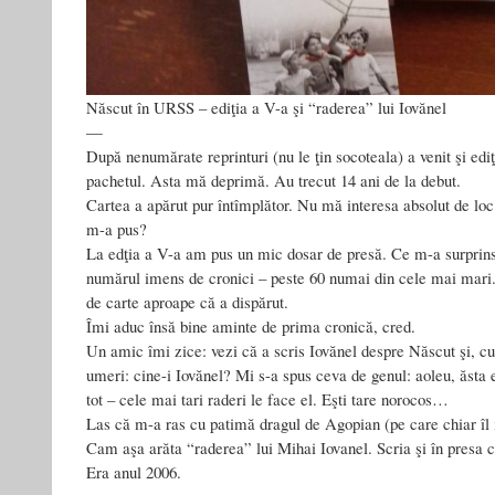
Născut în URSS – ediţia a V-a şi “raderea” lui Iovănel
—
După nenumărate reprinturi (nu le ţin socoteala) a venit şi edi
pachetul. Asta mă deprimă. Au trecut 14 ani de la debut.
Cartea a apărut pur întîmplător. Nu mă interesa absolut de loc
m-a pus?
La edţia a V-a am pus un mic dosar de presă. Ce m-a surprins 
numărul imens de cronici – peste 60 numai din cele mai mari. 
de carte aproape că a dispărut.
Îmi aduc însă bine aminte de prima cronică, cred.
Un amic îmi zice: vezi că a scris Iovănel despre Născut şi, c
umeri: cine-i Iovănel? Mi s-a spus ceva de genul: aoleu, ăsta e
tot – cele mai tari raderi le face el. Eşti tare norocos…
Las că m-a ras cu patimă dragul de Agopian (pe care chiar îl 
Cam aşa arăta “raderea” lui Mihai Iovanel. Scria şi în presa cu
Era anul 2006.