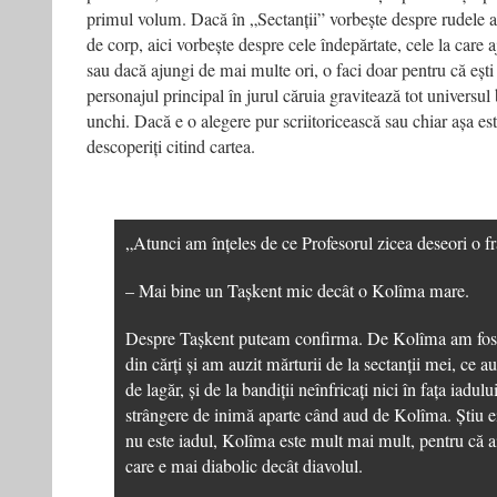
primul volum. Dacă în „Sectanții” vorbește despre rudele
de corp, aici vorbește despre cele îndepărtate, cele la care a
sau dacă ajungi de mai multe ori, o faci doar pentru că ești 
personajul principal în jurul căruia gravitează tot universul 
unchi. Dacă e o alegere pur scriitoricească sau chiar așa est
descoperiți citind cartea.
„Atunci am înțeles de ce Profesorul zicea deseori o fr
– Mai bine un Tașkent mic decât o Kolîma mare.
Despre Tașkent puteam confirma. De Kolîma am fost f
din cărți și am auzit mărturii de la sectanții mei, ce au
de lagăr, și de la bandiții neînfricați nici în fața iadulu
strângere de inimă aparte când aud de Kolîma. Știu e
nu este iadul, Kolîma este mult mai mult, pentru că 
care e mai diabolic decât diavolul.