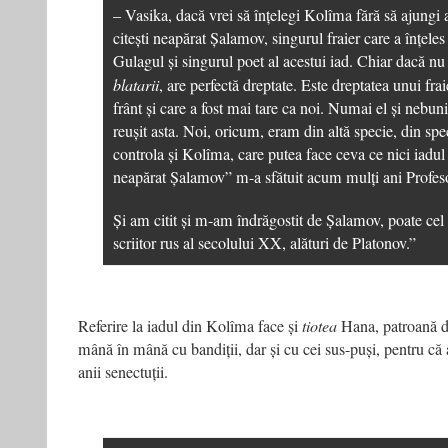
– Vasika, dacă vrei să înțelegi Kolîma fără să ajungi 
citești neapărat Șalamov, singurul fraier care a înțele
Gulagul și singurul poet al acestui iad. Chiar dacă nu 
blatarii
, are perfectă dreptate. Este dreptatea unui frai
frânt și care a fost mai tare ca noi. Numai el și nebuni
reușit asta. Noi, oricum, eram din altă specie, din spe
controla și Kolîma, care putea face ceva ce nici iadul
neapărat Șalamov” m-a sfătuit acum mulți ani Profes
Și am citit și m-am îndrăgostit de Șalamov, poate cel
scriitor rus al secolului XX, alături de Platonov.”
Referire la iadul din Kolîma face și
tiotea
Hana, patroană d
mână în mână cu bandiții, dar și cu cei sus-puși, pentru că al
anii senectuții.