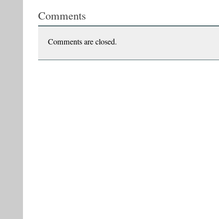
trilogie
Comments
a
marginalilor.
Bandiții”
Comments are closed.