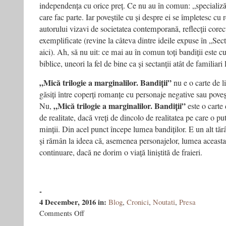
independența cu orice preț. Ce nu au în comun: „specializăr
care fac parte. Iar poveștile cu și despre ei se împletesc cu r
autorului vizavi de societatea contemporană, reflecții core
exemplificate (revine la câteva dintre ideile expuse în „Sec
aici). Ah, să nu uit: ce mai au în comun toți bandiții este 
biblice, uneori la fel de bine ca și sectanții atât de familiari
„Mică trilogie a marginalilor. Bandiții”
nu e o carte de l
găsiți între coperți romanțe cu personaje negative sau povești
„Mică trilogie a marginalilor. Bandiții”
Nu,
este o carte
de realitate, dacă vreți de dincolo de realitatea pe care o pu
minții. Din acel punct începe lumea bandiților. E un alt tărâ
și rămân la ideea că, asemenea personajelor, lumea aceasta 
continuare, dacă ne dorim o viață liniștită de fraieri.
-
4 December, 2016
in:
Blog
,
Cronici
,
Noutati
,
Presa
on
Comments Off
„Mică