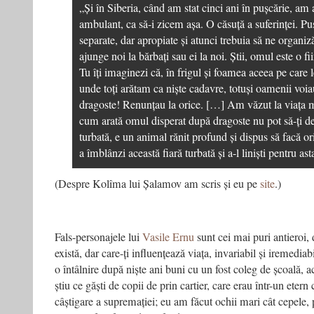
„Și în Siberia, când am stat cinci ani în pușcărie, am
ambulant, ca să-i zicem așa. O căsuță a suferinței. Puș
separate, dar apropiate și atunci trebuia să ne organ
ajunge noi la bărbați sau ei la noi. Știi, omul este o fi
Tu îți imaginezi că, în frigul și foamea aceea pe care 
unde toți arătam ca niște cadavre, totuși oamenii voi
dragoste! Renunțau la orice. […] Am văzut la viața 
cum arată omul disperat după dragoste nu pot să-ți de
turbată, e un animal rănit profund și dispus să facă ori
a îmblânzi această fiară turbată și a-l liniști pentru a
(Despre Kolîma lui Șalamov am scris și eu pe
site
.)
Fals-personajele lui
Vasile Ernu
sunt cei mai puri antieroi, d
există, dar care-ți influențează viața, invariabil și iremedi
o întâlnire după niște ani buni cu un fost coleg de școală, 
știu ce găști de copii de prin cartier, care erau într-un etern c
câștigare a supremației; eu am făcut ochii mari cât cepele, p