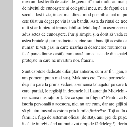
mea am fost ferită de astfel de „cercuri” mai mult sau mai p
de nivelul de cunoaștere al colegului meu, nu de faptul că 
șocul a fost fizic, în cel mai direct mod posibil: a luat un
este tăiat un deget pe viu la un bandit. Ăsta da ritual de trec
unii și-ar fi pierdut iremediabil sufletul după un asemenea 
adus setea de cunoaștere. Pur și simplu și-a dorit să vadă ce 
astea brutale și pur instinctuale, cine sunt bandiții aceștia or
număr, le veți găsi în carte ierarhia și descrierile rolurilor
facă parte dintr-o castă), cum arată lumea asta de din spatele
protejate în care ne învârtim noi, fraierii.
Sunt capitole dedicate diferiților antieroi, cum ar fi Țîgan,
am pomenit puțin mai sus), Makintoș etc. Toate portretele su
deși nu pare la prima vedere, asemenea tatuajelor pe care l
care, parțial, le regăsiți în desenele lui Laurențiu Midvichi
realizarea ilustrațiilor!). De ce spun în filigran? Pentru că
istoria personală a acestora, nici nu are cum, dar are grijă s
să ghicim traseul acestora prin lumile
fraierilor
. Toți au în 
familiei, fuga de sistemul oficial (de stat), anii grei de pușc
încât te întrebi când au mai avut timp de fărădelegi!), dorin