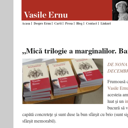
Acasa
Despre Ernu
Carti
Presa
Blog
Contact
Linkuri
„Mică trilogie a marginalilor. Ba
DE NONA
DECEMBR
Frumoasă co
Vasile Ern
acesteia am
luat și un
i
bucură să v
capătă concretețe și sunt duse la bun sfârșit cu brio (sunt si
sfârșit memorabil).