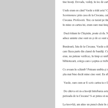
tine însuți. Dovada, vedeți, în loc de c
Unde eram eu când Vasile a trăit asta? 
Scormonesc prin casa de la Ciocana, caiet
Ciocana. Profesorii. Trec cu taxiul pe l
în mine cu cartea lui, eram oare mai liniș
Dacă trăiam în Chișinău, poate că da. N
aduce aminte cine sunt eu și de ce sunt 
Bunăoară, fata de la Ciocana. Vasile a d
care făcea parte din clanul de bandiți. 
erau, nu puteau verifica), în timp ce umb
bibliotecară, colega care-i șoptea ce tre
Ce aveam în schimb? Puteam umbla și noa
știa mai bine decât mine cine sunt. Eu 
Vasile, oare cum ar fi scris cartea ta o f
De câteva ori m-a însoțit întrebarea asta
perioada de la Ciocana? S-ar putea să ne
La tusovkă, am atins un punct-cheie în di