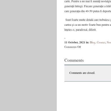
carte. Pentru a nu mai fi numiți nostalg
generații întregi. Fiecare generație a trăi
care generația din 40-50 putea fi deportat
Sunt foarte multe detalii care trebuiesc 
cartea și ca un motiv foarte bun pentru a 
înțeles-o, paradoxal, diferit.
-
11 October, 2021
in:
Blog
,
Cronici
,
Nou
on
Comments Off
Lilia
Calancea
Comments
despre
Sălbaticii
copii
Comments are closed.
dingo