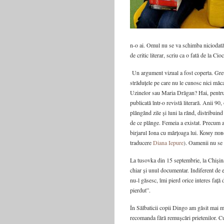
n-o ai. Omul nu se va schimba niciodată
de critic literar, scriu ca o fată de la Cio
Un argument vizual a fost coperta. Greu 
străduțele pe care nu le cunosc nici măca
Uzinelor sau Maria Drăgan? Hai, pentru 
publicată într-o revistă literară. Anii 90
plângând zile și luni la rând, distribuind
de ce plânge. Femeia a existat. Precum a 
birjarul Iona cu mârțoaga lui. Кому пов
traducere
Diana Iepure
). Oamenii nu s
La tusovka din 15 septembrie, la Chișină
chiar și unul documentar. Indiferent de
nu-l găsesc, îmi pierd orice interes față d
pierdut”.
În Sălbaticii copii Dingo am găsit mai 
recomanda fără remușcări prietenilor. Cur