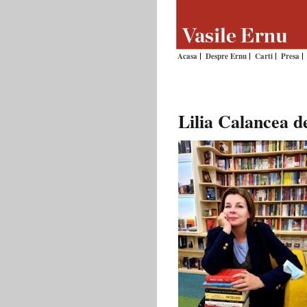
Acasa
Despre Ernu
Carti
Presa
Lilia Calancea de