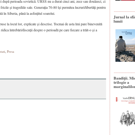
ici după perioada sovietică. URSS nu a durat cinci ani, zece sau douăzeci, ci
t fricile și tragediile sale. Generația 70-80 își permitea lucruri/libertăți pentru
ă în Siberia, până la asfințitul soarelui.
Jurnal la sfâ
lumii
puse la locul lor, explicate și descrise. Tocmai de asta îmi pare binevenită
ridica întrebări/discuții despre o perioadă pe care fiecare a trăit-o și a
tati
,
Presa
Bandiţii. Mi
trilogie a
marginalilo