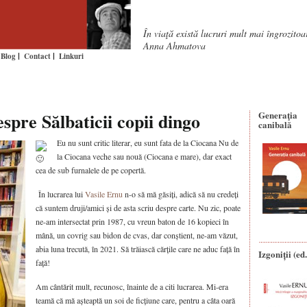
În viaţă există lucruri mult mai îngrozito
Anna Ahmatova
Blog
Contact
Linkuri
spre Sălbaticii copii dingo
Generaţia
canibală
Eu nu sunt critic literar, eu sunt fata de la Ciocana
Nu de
la Ciocana veche sau nouă (Ciocana e mare), dar exact
cea de sub furnalele de pe copertă.
În lucrarea lui
Vasile Ernu
n-o să mă găsiți, adică să nu credeți
că suntem druji/amici și de asta scriu despre carte. Nu zic, poate
ne-am intersectat prin 1987, cu vreun baton de 16 kopieci în
mână, un covrig sau bidon de cvas, dar conștient, ne-am văzut,
abia luna trecută, în 2021. Să trăiască cărțile care ne aduc față în
Izgoniții (ed.
față!
Am cântărit mult, recunosc, înainte de a citi lucrarea. Mi-era
teamă că mă așteaptă un soi de ficțiune care, pentru a câta oară