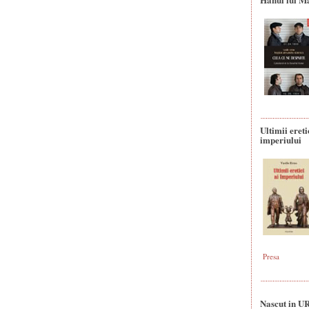
Ultimii ereti
imperiului
Presa
Nascut in U