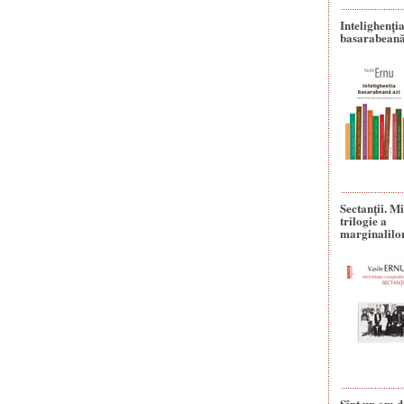
Intelighenți
basarabeană
Sectanţii. M
trilogie a
marginalilo
Sînt un om d