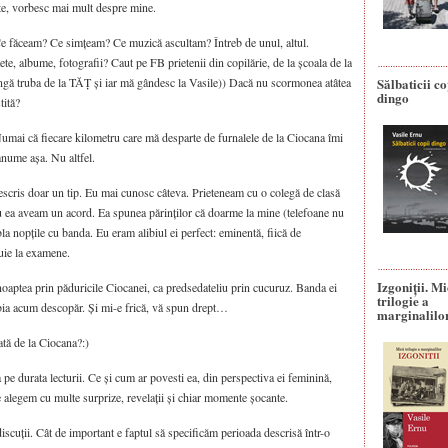
arte, vorbesc mai mult despre mine.
Ce făceam? Ce simțeam? Ce muzică ascultam? Întreb de unul, altul.
e, albume, fotografii? Caut pe FB prietenii din copilărie, de la școala de la
ângă truba de la TĂȚ și iar mă gândesc la Vasile)) Dacă nu scormonea atâtea
Sălbaticii co
dingo
tită?
umai că fiecare kilometru care mă desparte de furnalele de la Ciocana îmi
anume așa. Nu altfel.
escris doar un tip. Eu mai cunosc câteva. Prieteneam cu o colegă de clasă
Cu ea aveam un acord. Ea spunea părinților că doarme la mine (telefoane nu
la nopțile cu banda. Eu eram alibiul ei perfect: eminentă, fiică de
buie la examene.
Izgoniții. M
ptea prin păduricile Ciocanei, ca predsedateliu prin cucuruz. Banda ei
trilogie a
abia acum descopăr. Și mi-e frică, vă spun drept…
marginalilo
ată de la Ciocana?:)
 pe durata lecturii. Ce și cum ar povesti ea, din perspectiva ei feminină,
 alegem cu multe surprize, revelații și chiar momente șocante.
scuții. Cât de important e faptul să specificăm perioada descrisă într-o