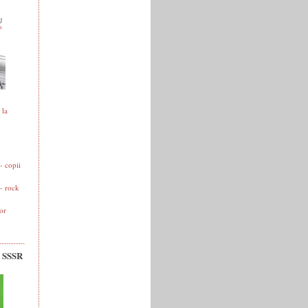
 la
 copii
- rock
or
v SSSR