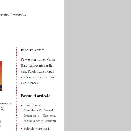
are decît moartea
Bine ati venit!
Pe
www.ernu.ro
, Vasile
Ernu va prezinta cartile
sale. Puteti vizita blogul
si citi recenziile operelor
sale in presa.
Posturi si articole
Când Claude
 2)
înlocuiește Profesorul –
Prezentarea – Generația
canibală pentru studenți
Polemici care pot fi