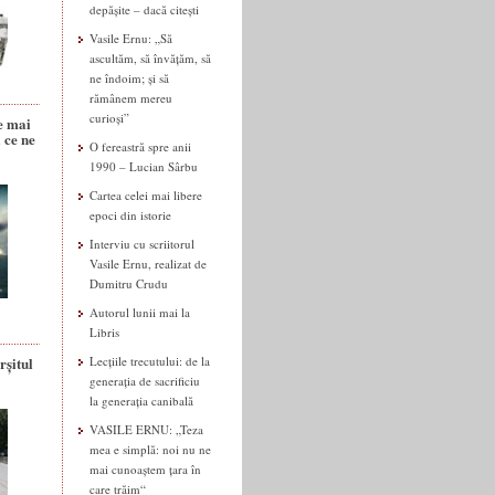
depășite – dacă citești
Vasile Ernu: „Să
ascultăm, să învățăm, să
ne îndoim; și să
rămânem mereu
curioși”
e mai
 ce ne
O fereastră spre anii
1990 – Lucian Sârbu
Cartea celei mai libere
epoci din istorie
Interviu cu scriitorul
Vasile Ernu, realizat de
Dumitru Crudu
Autorul lunii mai la
Libris
rșitul
Lecțiile trecutului: de la
generația de sacrificiu
la generația canibală
VASILE ERNU: „Teza
mea e simplă: noi nu ne
mai cunoaștem țara în
care trăim“