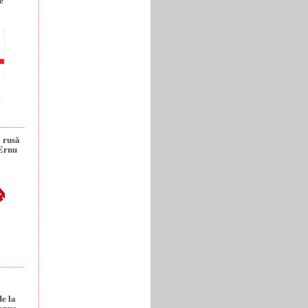
a rusă
 Ernu
de la
anuc