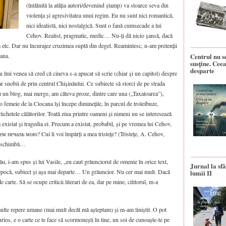
(întâlnită la atâția autori/devenind ștamp) va stoarce seva din
violența și agresivitatea unui regim. Eu nu sunt nici romantică,
nici idealistă, nici nostalgică. Sunt o fană cumsecade a lui
Cehov. Realist, pragmatic, medic… Nu-ți dă nicio șansă, dacă
 etc. Dar nu încurajez cruzimea suptă din deget. Reamintesc, n-am pretenții
cana.
Centrul nu s
susține. Ceea
desparte
îmi venea să cred că cineva s-a apucat să scrie (chiar și un capitol) despre
r snobii de prin centrul Chișinăului. Ce subiecte să storci de pe strada
un blog, mai merge, am câteva proze, dintre care una („Taxatoarea”),
, o femeie de la Ciocana își începe diminețile, în parcul de troleibuze,
 tichetele călătorilor. Toată ziua printre oameni și nimeni nu se interesează
existat și tragedia ei. Precum a existat, probabil, și pe vremea lui Cehov,
ем печаль мою? Cui îi voi împărți a mea tristețe? (Tristețe, A. Cehov,
e schimbă…
u, i-am spus și lui Vasile, „eu caut grăunciorul de omenie în orice text,
Jurnal la sfâ
 epocă, subiect și așa mai departe… Un grăuncior. Nu cer mai mult. Dacă
lumii II
e carte. Să se ocupe criticii literari de ea, dar pe mine, cititorul, m-a
multe repere umane (mai mult decât mă așteptam) și m-am liniștit. O pot
ios, e o carte ce te face să scormonești în tine, un soi de cunoaște-te pe