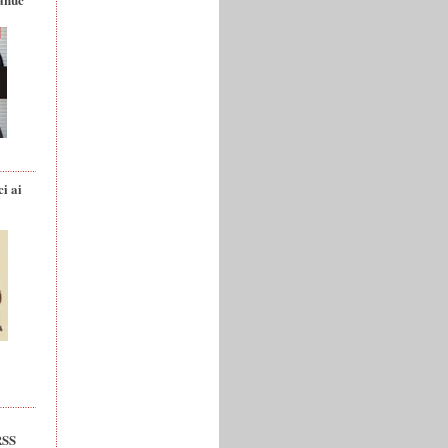
ci ai
RSS