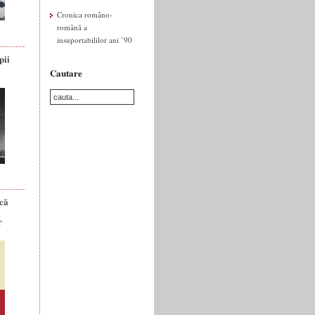
Cronica româno-
română a
insuportabililor ani ’90
pii
Cautare
ică
r