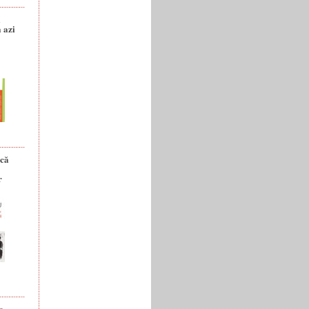
a
 azi
ică
r
e