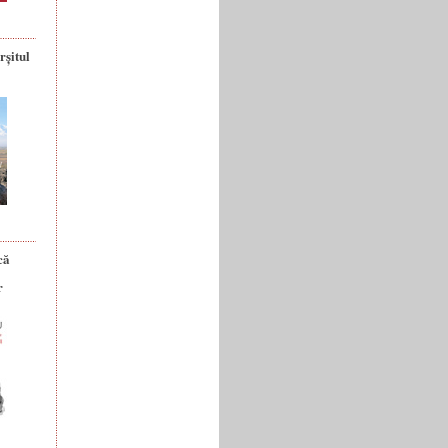
rșitul
că
r