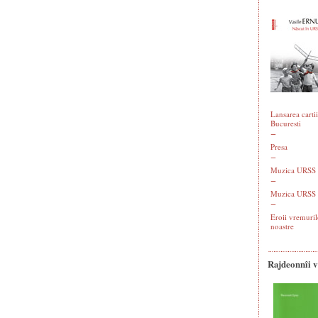
Lansarea cartii
Bucuresti
Presa
Muzica URSS -
Muzica URSS 
Eroii vremuril
noastre
Rajdeonnîi 