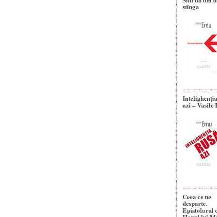
stînga
Intelighenţi
azi – Vasile
Ceea ce ne
desparte.
Epistolarul 
Hanul lui M