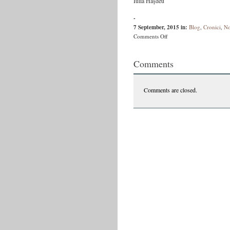
Iulia Haşdeu
-
7 September, 2015
in:
Blog
,
Cronici
,
No
on
Comments Off
Iulia
Haşdeu
Comments
citind
Sectanţii
Comments are closed.