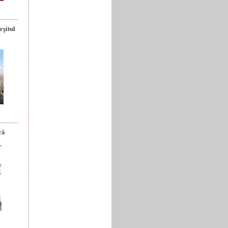
rșitul
că
r