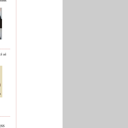
ci ai
RSS