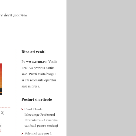
are decît moartea
Bine ati venit!
Pe
www.ernu.ro
, Vasile
Ernu va prezinta cartile
sale. Puteti vizita blogul
si citi recenziile operelor
sale in presa.
Posturi si articole
Când Claude
 2)
înlocuiește Profesorul –
Prezentarea – Generația
canibală pentru studenți
Polemici care pot fi