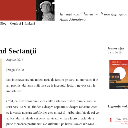
În viaţă există lucruri mult mai îngrozito
Anna Ahmatova
Blog
Contact
Linkuri
nd Sectanţii
Generaţia
canibală
August 2015
Draga Vasile,
Iata in cateva cuvinte notele mele de lectura pe care, nu numai ca ti le-
am promis, dar am simtit inca de la inceputul lecturii nevoia sa ti le
impartasesc.
Cred, ca spre deosebire de celelalte carti, ti-a fost extrem de greu sa
Izgoniții (ed.
scrii SECTANTII, fiindca e despre copilarie si despre radacini, ceea
ce la varsta noastra
middle age
e ca un act al tributului fata de cei ce-
au fost dar si fata de cei ce-or sa vina… e mare lucru in actul de a
pune asemenea profunzimi ale sufletului pe hartie, asa ca iarta-ma