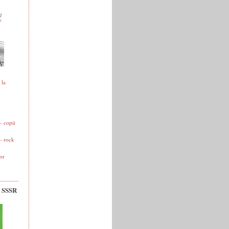
 la
 copii
- rock
or
v SSSR