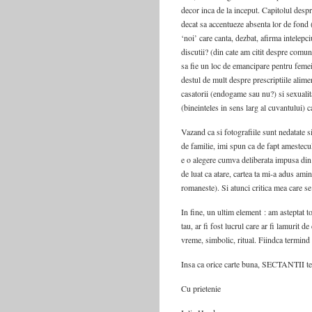
decor inca de la inceput. Capitolul despr
decat sa accentueze absenta lor de fond 
‘noi’ care canta, dezbat, afirma intelepci
discutii? (din cate am citit despre comun
sa fie un loc de emancipare pentru femei;
destul de mult despre prescriptiile alime
casatorii (endogame sau nu?) si sexualita
(bineinteles in sens larg al cuvantului) 
Vazand ca si fotografiile sunt nedatate 
de familie, imi spun ca de fapt amestecul
e o alegere cumva deliberata impusa din 
de luat ca atare, cartea ta mi-a adus am
romaneste). Si atunci critica mea care s
In fine, un ultim element : am asteptat to
tau, ar fi fost lucrul care ar fi lamurit d
vreme, simbolic, ritual. Fiindca termind
Insa ca orice carte buna, SECTANTII te p
Cu prietenie