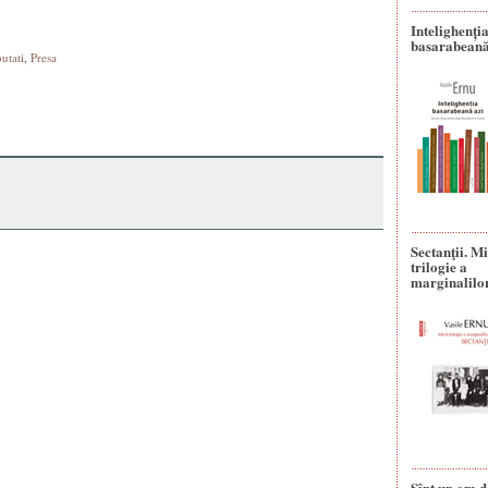
Intelighenți
basarabeană
utati
,
Presa
Sectanţii. M
trilogie a
marginalilo
Sînt un om d