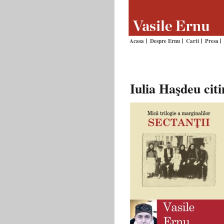
Acasa
Despre Ernu
Carti
Presa
Iulia Haşdeu citi