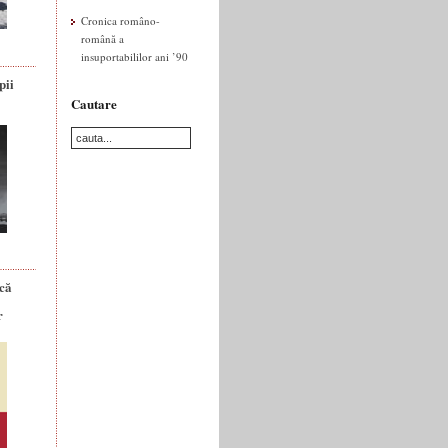
Cronica româno-
română a
insuportabililor ani ’90
pii
Cautare
ică
r