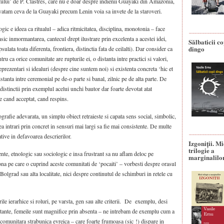
atului’ de P. Clastres, care nu e doar despre indienii Guayaki din Amazonia,
nvatam ceva de la Guayaki precum Lenin voia sa invete de la staroveri.
gic e ideea ca ritualul – adica ritmicitatea, disciplina, monotonia – face
sic inmormantarea, cantecul drept ilustrare prin excelenta a acestei idei,
Sălbaticii co
dingo
ulata toata diferenta, frontiera, distinctia fata de ceilalti). Dar consider ca
tru ca orice comunitate are rupturile ei, o distanta intre practici si valori,
reprezentari si idealuri (despre cine suntem noi) si existenta concreta ‘hic et
stanta intre ceremonial pe de-o parte si banal, zilnic pe de alta parte. De
i distinctii prin exemplul acelui unchi bautor dar foarte devotat atat
r e cand acceptat, cand respins.
rafie adevarata, un simplu obiect retraieste si capata sens social, simbolic,
ea intrari prin concret in sensuri mai largi sa fie mai consistente. De multe
tive in defavoarea descrierilor.
Izgoniții. M
trilogie a
lente, etnologic sau sociologic e insa frustrant sa nu aflam deloc pe
marginalilo
zona pe care o cuprind aceste comunitati de ‘pocaiti’ – vorbesti despre orasul
 Bolgrad sau alta localitate, nici despre continutul de schimburi in retele cu
le ierarhice si roluri, pe varsta, gen sau alte criterii. De exemplu, desi
ortante, femeile sunt magnifice prin absenta – ne intrebam de exemplu cum a
 comunitara strabunica evreica – care foarte frumoasa (sic !) dispare in