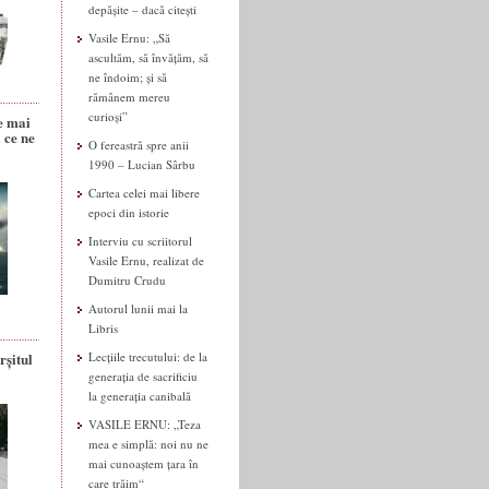
depășite – dacă citești
Vasile Ernu: „Să
ascultăm, să învățăm, să
ne îndoim; și să
rămânem mereu
curioși”
e mai
 ce ne
O fereastră spre anii
1990 – Lucian Sârbu
Cartea celei mai libere
epoci din istorie
Interviu cu scriitorul
Vasile Ernu, realizat de
Dumitru Crudu
Autorul lunii mai la
Libris
rșitul
Lecțiile trecutului: de la
generația de sacrificiu
la generația canibală
VASILE ERNU: „Teza
mea e simplă: noi nu ne
mai cunoaștem țara în
care trăim“