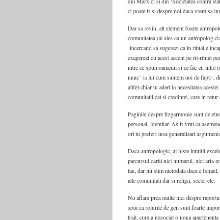
din Marx ci si din ‘Societatea contra st
ci poate fi si despre noi daca vrem sa i
Dar sa revin, alt element foarte antropolo
comunitatea (ai ales ca un antropolog cla
incercand sa sugerezi ca in ritual e incaps
exagerezi cu acest accent pe rit-ritual pen
intre ce spun oamenii si ce fac ei, intre 
nunc’ (a lui cum suntem noi de fapt) , di
altfel chiar tu aderi la necesitatea aceste
comunitatii cat si credintei, care in retu
Paginile despre fizgarmonie sunt de etnog
personal, identitar. As fi vrut ca asemen
ori tu preferi insa generalizari argumenta
Daca antropologic, ai niste intuitii exce
parcursul cartii nici numarul, nici aria-
tau, dar nu stim niciodata daca e Ismail,
alte comunitati dar si religii, secte, etc.
Nu aflam prea multe nici despre raporturi
spui ca rolurile de gen sunt foarte imp
trait, cum a negociat o noua apartenenta