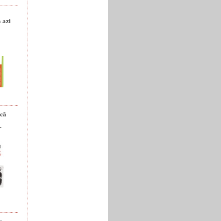
a
 azi
ică
r
e