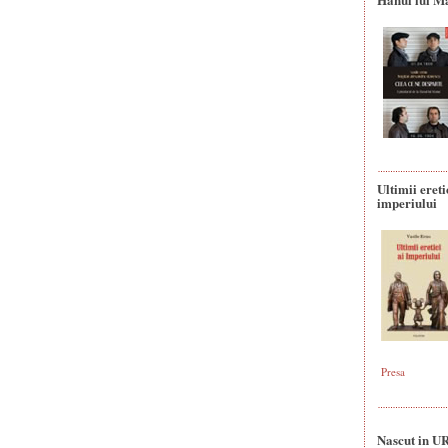
Ultimii ereti
imperiului
Presa
Nascut in U