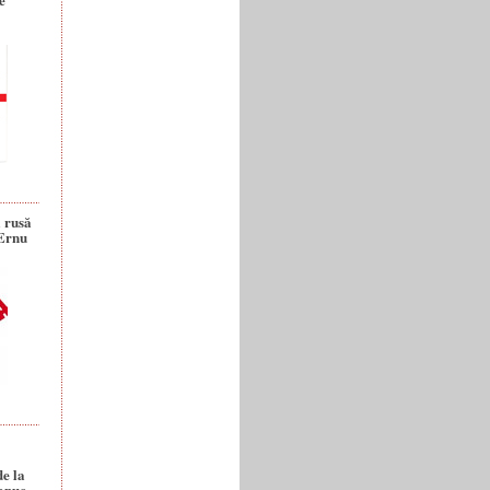
a rusă
 Ernu
de la
anuc