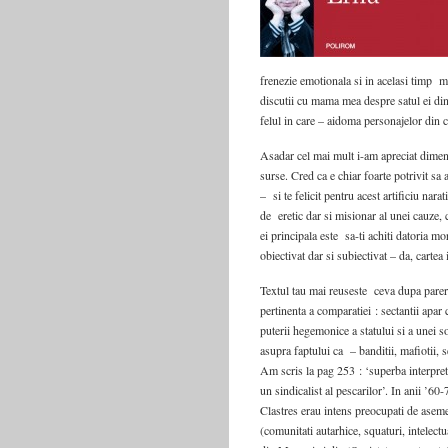
frenezie emotionala si in acelasi timp m-
discutii cu mama mea despre satul ei din 
felul in care – aidoma personajelor din 
Asadar cel mai mult i-am apreciat dimens
surse. Cred ca e chiar foarte potrivit sa
– si te felicit pentru acest artificiu nar
de eretic dar si misionar al unei cauze,
ei principala este sa-ti achiti datoria mo
obiectivat dar si subiectivat – da, cartea 
Textul tau mai reuseste ceva dupa parer
pertinenta a comparatiei : sectantii apar 
puterii hegemonice a statului si a unei s
asupra faptului ca – banditii, mafiotii, s
Am scris la pag 253 : ‘superba interpreta
un sindicalist al pescarilor’. In anii ’6
Clastres erau intens preocupati de aseme
(comunitati autarhice, squaturi, intelect