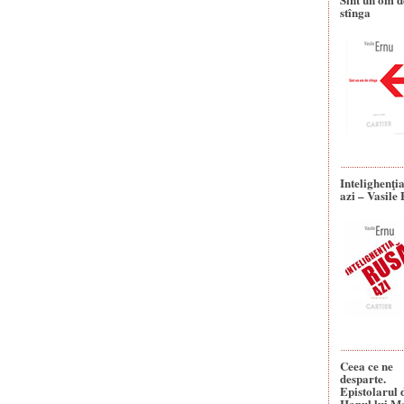
stînga
Intelighenţi
azi – Vasile
Ceea ce ne
desparte.
Epistolarul 
Hanul lui M