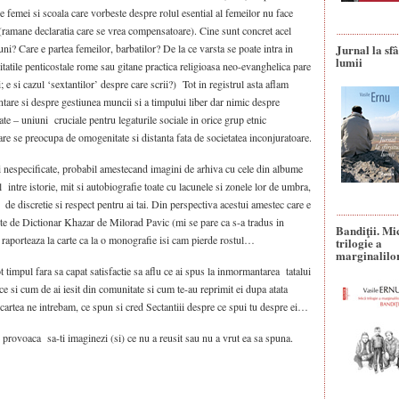
e femei si scoala care vorbeste despre rolul esential al femeilor nu face
(ramane declaratia care se vrea compensatoare). Cine sunt concret acel
uni? Care e partea femeilor, barbatilor? De la ce varsta se poate intra in
Jurnal la sfâ
lumii
itatile penticostale rome sau gitane practica religioasa neo-evanghelica pare
 e si cazul ‘sextantilor’ despre care scrii?) Tot in registrul asta aflam
ntare si despre gestiunea muncii si a timpului liber dar nimic despre
te – uniuni cruciale pentru legaturile sociale in orice grup etnic
care se preocupa de omogenitate si distanta fata de societatea inconjuratoare.
si nespecificate, probabil amestecand imagini de arhiva cu cele din albume
 intre istorie, mit si autobiografie toate cu lacunele si zonele lor de umbra,
de discretie si respect pentru ai tai. Din perspectiva acestui amestec care e
inte de Dictionar Khazar de Milorad Pavic (mi se pare ca s-a tradus in
Bandiţii. Mi
e raporteaza la carte ca la o monografie isi cam pierde rostul…
trilogie a
marginalilo
t timpul fara sa capat satisfactie sa aflu ce ai spus la inmormantarea tatalui
e ce si cum de ai iesit din comunitate si cum te-au reprimit ei dupa atata
 cartea ne intrebam, ce spun si cred Sectantiii despre ce spui tu despre ei…
rovoaca sa-ti imaginezi (si) ce nu a reusit sau nu a vrut ea sa spuna.