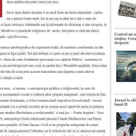
daca analiza mea pare seaca sau rece.
Sa-ti spun dintru inceput si in mod ferm un lucru important : cartea
mi-a placut foarte mult. De la un cap la altul mi-a dat o stare de
a facut curioasa, trimitandu-ma la informatii de dictionar si alte exegeze, la
Moldova si practicile religioase de acolo. Imi place si stiul tau direct,
Centrul nu s
carte- spui Povestea.
susține. Ceea
desparte
iunea autobiografica de experienta traita, de marturie confruntata cu alte
 apara in Ego-grafii. Tot aici trebuie sa spun ca mi se pare absolut excelenta
ativ- ideea de carte fondatoare personala (cu capitole biblice) –asumarea ta
 ca un profet/apostol care scrie la randul lui o Thorah/Evanghelie. Daca miza
rala fata de ai tai prin aceasta transmitere mai departe a unui adevar
isi atinge scopul.
ea mea, si anume o antropologie politica a religiosului, in sens de
ca asemanatori social si cultural altor grupuri marginale care rezista in fata
Jurnal la sfâ
ocietati dominante, e forta Gemeinschaft impotriva Gesselschaft : insisti
lumii II
ectantii (ca si primii crestini) au in comun acest raport de paria cu puterea.
re anarho-libertariana a crstinismului’ si mai jos : ‘foarte inspirat : ‘Isus
0-70, antropologi foarte interesanti precum Claude Meillassoux sau Pierre
nea paralele. Si bine faceau. Cred ca in grupurile autogerate de astazi
uali de stanga precum Criticatac) ar fi extrem de util sa se citeasca nu numai