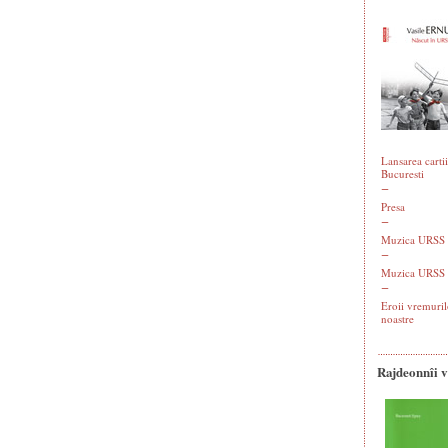
Lansarea cartii
Bucuresti
Presa
Muzica URSS -
Muzica URSS 
Eroii vremuril
noastre
Rajdeonnîi 