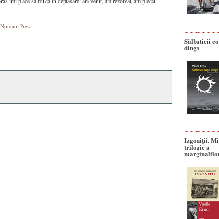
oras imi place sa fiu ca in deplasare: am venit, am rezolvat, am plecat.
,
Noutati
,
Presa
Sălbaticii co
dingo
Izgoniții. M
trilogie a
marginalilo