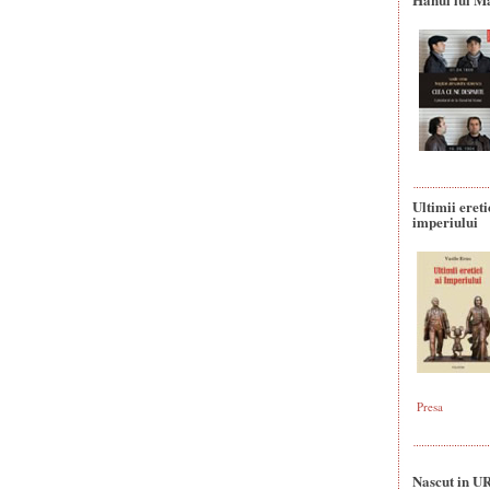
Ultimii ereti
imperiului
Presa
Nascut in U