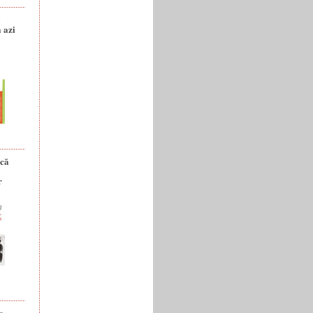
a
 azi
ică
r
e