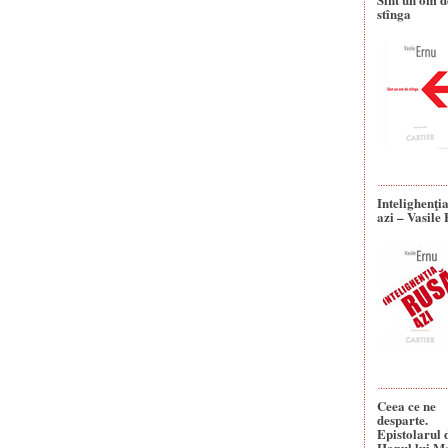
stînga
Intelighenţi
azi – Vasile
Ceea ce ne
desparte.
Epistolarul 
Hanul lui M