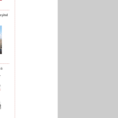
rșitul
că
r