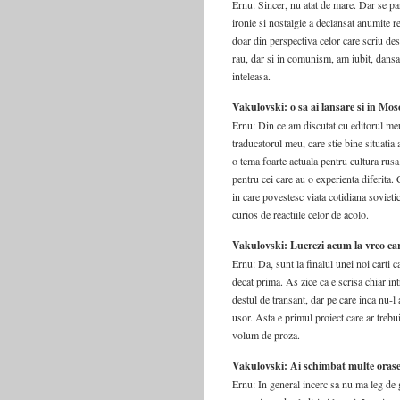
Ernu: Sincer, nu atat de mare. Dar se p
ironie si nostalgie a declansat anumite r
doar din perspectiva celor care scriu d
rau, dar si in comunism, am iubit, dansat,
inteleasa.
Vakulovski: o sa ai lansare si in Mos
Ernu: Din ce am discutat cu editorul meu
traducatorul meu, care stie bine situatia
o tema foarte actuala pentru cultura rusa
pentru cei care au o experienta diferita
in care povestesc viata cotidiana sovieti
curios de reactiile celor de acolo.
Vakulovski: Lucrezi acum la vreo ca
Ernu: Da, sunt la finalul unei noi carti 
decat prima. As zice ca e scrisa chiar int
destul de transant, dar pe care inca nu-l a
usor. Asta e primul proiect care ar trebu
volum de proza.
Vakulovski: Ai schimbat multe orase 
Ernu: In general incerc sa nu ma leg de