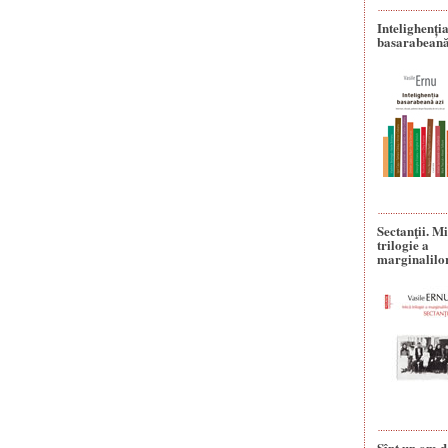
Intelighenți
basarabeană
Sectanţii. M
trilogie a
marginalilo
Sînt un om d