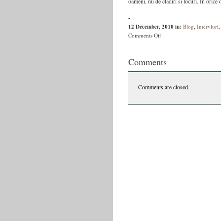
oameni, nu de cladiri si locuri. In orice 
-
12 December, 2010
in:
Blog
,
Interviuri
on
Comments Off
Interviu
cu
Comments
scriitorul
Vasile
Ernu
Comments are closed.