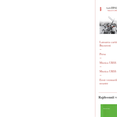
Lansarea cartii
Bucuresti
Presa
Muzica URSS -
Muzica URSS 
Eroii vremuril
noastre
Rajdeonnîi 