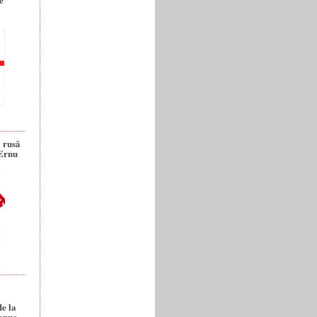
a rusă
 Ernu
de la
anuc