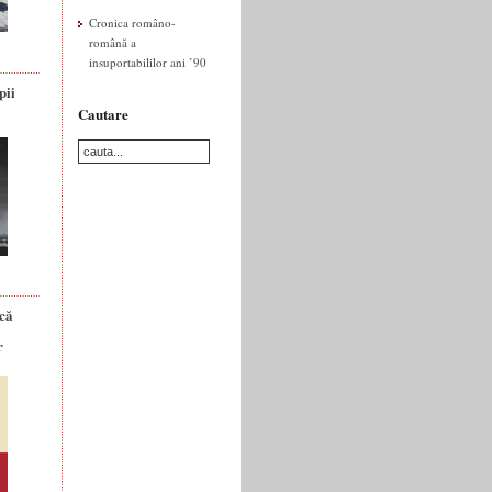
Cronica româno-
română a
insuportabililor ani ’90
pii
Cautare
ică
r