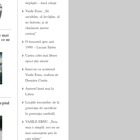
depășite – dacă citești
Vasile Ernu: „Să
ascultăm, să învățăm, să
ne îndoim; și să
rămânem mereu
curioși”
e mai
 ce ne
O fereastră spre anii
1990 – Lucian Sârbu
Cartea celei mai libere
epoci din istorie
Interviu cu scriitorul
Vasile Ernu, realizat de
Dumitru Crudu
Autorul lunii mai la
Libris
rșitul
Lecțiile trecutului: de la
generația de sacrificiu
la generația canibală
VASILE ERNU: „Teza
mea e simplă: noi nu ne
mai cunoaștem țara în
care trăim“