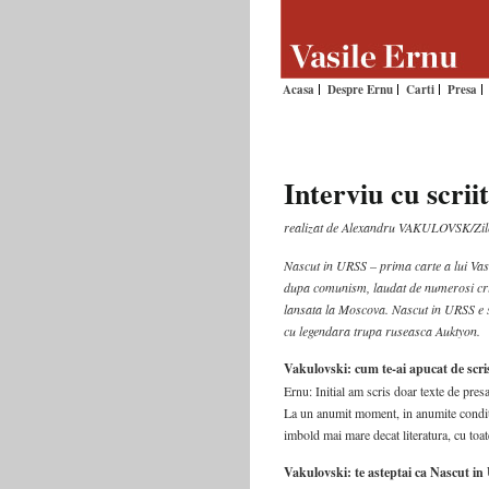
Acasa
Despre Ernu
Carti
Presa
Interviu cu scrii
realizat de Alexandru VAKULOVSK/
Zil
Nascut in URSS – prima carte a lui Vasi
dupa comunism, laudat de numerosi criti
lansata la Moscova. Nascut in URSS e s
cu legendara trupa ruseasca Auktyon.
Vakulovski: cum te-ai apucat de scri
Ernu: Initial am scris doar texte de pres
La un anumit moment, in anumite conditi
imbold mai mare decat literatura, cu toat
Vakulovski: te asteptai ca Nascut i