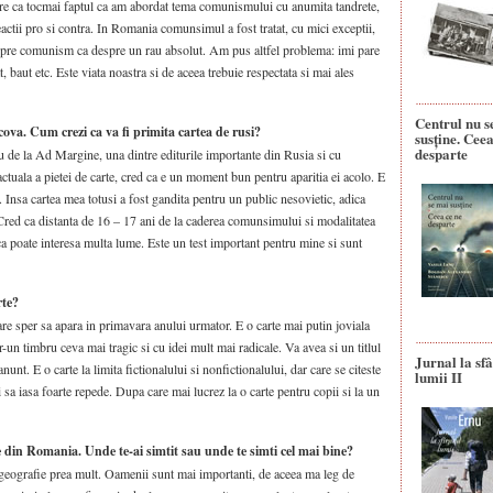
are ca tocmai faptul ca am abordat tema comunismului cu anumita tandrete,
eactii pro si contra. In Romania comunsimul a fost tratat, cu mici exceptii,
espre comunism ca despre un rau absolut. Am pus altfel problema: imi pare
 baut etc. Este viata noastra si de aceea trebuie respectata si mai ales
Centrul nu s
cova. Cum crezi ca va fi primita cartea de rusi?
susține. Ceea
desparte
 de la Ad Margine, una dintre editurile importante din Rusia si cu
 actuala a pietei de carte, cred ca e un moment bun pentru aparitia ei acolo. E
. Insa cartea mea totusi a fost gandita pentru un public nesovietic, adica
. Cred ca distanta de 16 – 17 ani de la caderea comunsimului si modalitatea
ca poate interesa multa lume. Este un test important pentru mine si sunt
rte?
care sper sa apara in primavara anului urmator. E o carte mai putin joviala
r-un timbru ceva mai tragic si cu idei mult mai radicale. Va avea si un titlul
Jurnal la sfâ
nunt. E o carte la limita fictionalului si nonfictionalului, dar care se citeste
lumii II
i sa iasa foarte repede. Dupa care mai lucrez la o carte pentru copii si la un
din Romania. Unde te-ai simtit sau unde te simti cel mai bine?
 geografie prea mult. Oamenii sunt mai importanti, de aceea ma leg de