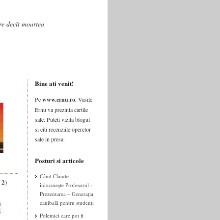
are decît moartea
Bine ati venit!
Pe
www.ernu.ro
, Vasile
Ernu va prezinta cartile
sale. Puteti vizita blogul
si citi recenziile operelor
sale in presa.
Posturi si articole
Când Claude
 2)
înlocuiește Profesorul –
Prezentarea – Generația
canibală pentru studenți
Polemici care pot fi