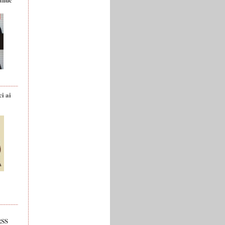
ci ai
RSS