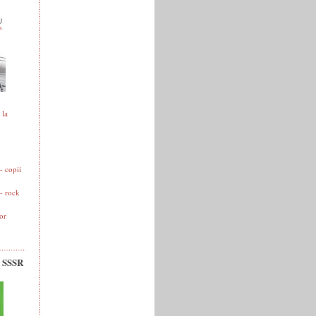
 la
 copii
- rock
or
v SSSR