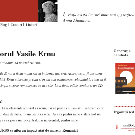
În viaţă există lucruri mult mai îngrozito
Anna Ahmatova
Blog
Contact
Linkuri
torul Vasile Ernu
Generaţia
canibală
e si nopti, 14 noiembrie 2
007
le Ernu, a facut multa zarva in lumea literara. Acuzat ca ar fi nostalgic
ci, Ernu a incasat premii si in curand traducerea volumului in rusa va fi
ingura carte romaneasca ce are site. La a doua editie contine si un CD
s?
a. In adolescenta am vrut sa scriu, dar se pare ca nu am avut suficient curaj.
Izgoniții (ed.
i date de viata, m-am decis sa scriu. Asa ca pentru mine viata a fost un
e ca ea joaca un rol central, dar nu esential, pentru mine.
n URSS sa aiba un impact atat de mare in Romania?