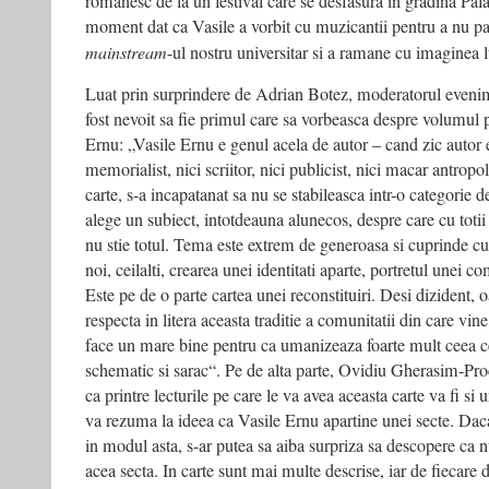
romanesc de la un festival care se desfasura in gradina Pala
moment dat ca Vasile a vorbit cu muzicantii pentru a nu par
mainstream
-ul nostru universitar si a ramane cu imaginea l
Luat prin surprindere de Adrian Botez, moderatorul eveni
fost nevoit sa fie primul care sa vorbeasca despre volumul p
Ernu: „Vasile Ernu e genul acela de autor – cand zic autor e
memorialist, nici scriitor, nici publicist, nici macar antropo
carte, s-a incapatanat sa nu se stabileasca intr-o categorie de
alege un subiect, intotdeauna alunecos, despre care cu totii
nu stie totul. Tema este extrem de generoasa si cuprinde 
noi, ceilalti, crearea unei identitati aparte, portretul unei com
Este pe de o parte cartea unei reconstituiri. Desi dizident, 
respecta in litera aceasta traditie a comunitatii din care vin
face un mare bine pentru ca umanizeaza foarte mult ceea c
schematic si sarac“. Pe de alta parte, Ovidiu Gherasim-Pro
ca printre lecturile pe care le va avea aceasta carte va fi si 
va rezuma la ideea ca Vasile Ernu apartine unei secte. Daca 
in modul asta, s-ar putea sa aiba surpriza sa descopere ca nu
acea secta. In carte sunt mai multe descrise, iar de fiecare 