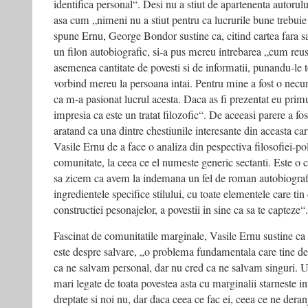
identifica personal“. Desi nu a stiut de apartenenta autorul
asa cum „nimeni nu a stiut pentru ca lucrurile bune trebu
spune Ernu, George Bondor sustine ca, citind cartea fara sa
un filon autobiografic, si-a pus mereu intrebarea „cum reuse
asemenea cantitate de povesti si de informatii, punandu-le t
vorbind mereu la persoana intai. Pentru mine a fost o necun
ca m-a pasionat lucrul acesta. Daca as fi prezentat eu primul
impresia ca este un tratat filozofic“. De aceeasi parere a f
aratand ca una dintre chestiunile interesante din aceasta car
Vasile Ernu de a face o analiza din pespectiva filosofiei-poli
comunitate, la ceea ce el numeste generic sectanti. Este o c
sa zicem ca avem la indemana un fel de roman autobiografic
ingredientele specifice stilului, cu toate elementele care tin
constructiei pesonajelor, a povestii in sine ca sa te capteze“.
Fascinat de comunitatile marginale, Vasile Ernu sustine ca 
este despre salvare, „o problema fundamentala care tine de 
ca ne salvam personal, dar nu cred ca ne salvam singuri. U
mari legate de toata povestea asta cu marginalii starneste i
dreptate si noi nu, dar daca ceea ce fac ei, ceea ce ne deranj