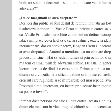
hotii, tot soiul de decazuti – sau modul in care vad ei lum
adevarata?“.
„De ce marginalii ar avea dreptate?“
Desi cei din public au fost destul de retinuti, invitatii au fos
ii adreseze intrebari lui Vasile Ernu cu privire la cartea sa. 
ca „Vasile Ernu stie foarte bine ca nimeni nu detine monop
„daca imi place ceva la el este ca isi sustine cauzele si idei
incrancenare, dar cu convingere“, Bogdan Cretu a incercat 
ar avea dreptate?“. Autorul a mentionat ca nu cine are drept
procesul in sine: „Hai sa vedem lumea si prin ochii lor si
ma tem cel mai mult de adevaruri stabile. De asta, in gener
lucruri, periuta de dinti si o carte buna. Prima pentru ca n
diseara si civilizatia ne-a stricat, trebuie sa fim mereu fresh
creierul care rugineste si se murdareste cel mai repede, avan
Procesul e mai interesant, eu incerc prin aceste instrumente
ca poate e invers“.
Intrebat daca personajele sale au citit cartea, acesta a tinut 
dintre ele mai sunt in viata, rugand cititorii sa nu incerce sa