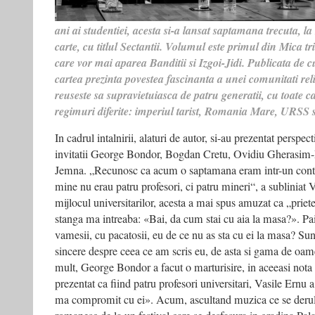
ani ai studentiei, acesta si-a lansat saptamana trecuta, 
carte, cu titlul
Sectantii
. Volumul este primul din Mica tri
care vor mai aparea
Banditii
si
Izgoi-Jidi
. Publicata de 
cartea prezinta povestea fascinanta a unei comunitati re
reuseste sa supravietuiasca de patru generatii, cu toate ca
regimuri diferite: imperiul tarist, Romania Mare, URSS 
In cadrul intalnirii, alaturi de autor, si-au prezentat perspe
invitatii George Bondor, Bogdan Cretu, Ovidiu Gherasim-
Jemna. „Recunosc ca acum o saptamana eram intr-un context
mine nu erau patru profesori, ci patru mineri“, a subliniat V
mijlocul universitarilor, acesta a mai spus amuzat ca „priete
stanga ma intreaba: «Bai, da cum stai cu aia la masa?». Pai
vamesii, cu pacatosii, eu de ce nu as sta cu ei la masa? Sun
sincere despre ceea ce am scris eu, de asta si gama de oame
mult, George Bondor a facut o marturisire, in aceeasi not
prezentat ca fiind patru profesori universitari, Vasile Ernu a
ma compromit cu ei». Acum, ascultand muzica ce se derula 