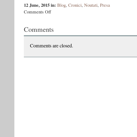
12 June, 2015
in:
Blog
,
Cronici
,
Noutati
,
Presa
on
Comments Off
Iesenii
au
Comments
facut
cunostinta
cu
Sectantii
Comments are closed.
lui
Vasile
Ernu