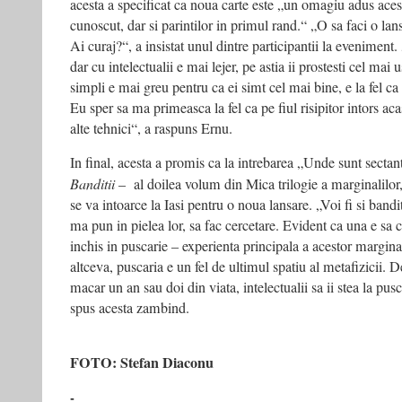
acesta a specificat ca noua carte este „un omagiu adus ace
cunoscut, dar si parintilor in primul rand.“ „O sa faci o la
Ai curaj?“, a insistat unul dintre participantii la eveniment
dar cu intelectualii e mai lejer, pe astia ii prostesti cel mai
simpli e mai greu pentru ca ei simt cel mai bine, e la fel ca l
Eu sper sa ma primeasca la fel ca pe fiul risipitor intors aca
alte tehnici“, a raspuns Ernu.
In final, acesta a promis ca la intrebarea „Unde sunt sectan
Banditii
– al doilea volum din Mica trilogie a marginalilor
se va intoarce la Iasi pentru o noua lansare. „Voi fi si bandit
ma pun in pielea lor, sa fac cercetare. Evident ca una e sa ce
inchis in puscarie – experienta principala a acestor marginal
altceva, puscaria e un fel de ultimul spatiu al metafizicii. De
macar un an sau doi din viata, intelectualii sa ii stea la pusca
spus acesta zambind.
FOTO: Stefan Diaconu
-