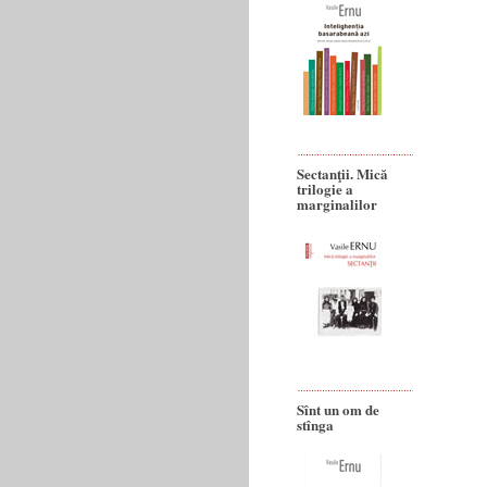
Sectanţii. Mică
trilogie a
marginalilor
Sînt un om de
stînga