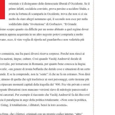
orientale e il disinganno delle democrazie liberali d’Occidente. Se il
primo infatti, socialista convinto, prova persino a uccidere Stalin, e
avuta la fortuna di scamparla in Occidente, trova che non si ci sia
molto da stare allegri nemmeno qui, il secondo non esce per nulla
soddisfatto dalla “rivoluzione” di Gorbaciov. “Il Grande
nismo scopre quanto sia difficile per un uomo abituato a quel regime dover
amicia appena acquistata in un altro negozio potevi comprarla a molto
avano, ecco, ti vien voglia di riporla nel guardaroba e non vedertela più
 comunista, ma fra paesi diversi riserva sorprese. Perché non riuscì al
ra nazioni, lingue, culture. Così quando Vasilij Andreevič decide di
estrojka
, per tornarsene in Romania, per quanto bene conosca la lingua
scalie
, «un genere di ironia beffarda che deride cose e situazioni di un certo
de. E se la comprende, non la “sente”: il che ne fa un estraneo. Non direi
re, almeno di quella che egli trasferisce ai suoi personaggi, certo insieme più
ripassare momenti capitali della tragedia del ’900. Fra vite private e orrori
gognate liberazioni (non mancano versioni slave di mitologie pansessuali e
erni carcerari. Per esempio il riassunto che Vasilij Andreevič fa dei
Racconti
ia il paradigma in auge della politica totalizzante. «Non sono la politica,
Gulag, il totalitarismo, i dittatori, bensì la loro assenza».
da Ernu, che i
blatnoi
, criminali con un proprio codice interno, “altro”