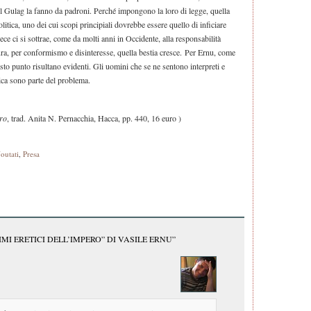
nel Gulag la fanno da padroni. Perché impongono la loro di legge, quella
politica, uno dei cui scopi principiali dovrebbe essere quello di inficiare
vece ci si sottrae, come da molti anni in Occidente, alla responsabilità
aura, per conformismo e disinteresse, quella bestia cresce. Per Ernu, come
sto punto risultano evidenti. Gli uomini che se ne sentono interpreti e
ica sono parte del problema.
ero
, trad. Anita N. Pernacchia, Hacca, pp. 440, 16 euro )
outati
,
Presa
IMI ERETICI DELL’IMPERO” DI VASILE ERNU”