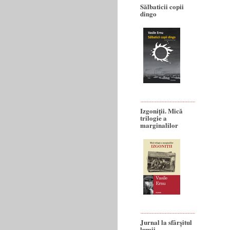
Sălbaticii copii
dingo
Izgoniții. Mică
trilogie a
marginalilor
Jurnal la sfârșitul
lumii