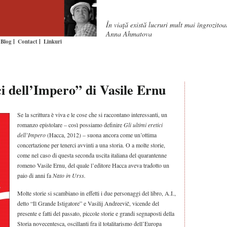
În viaţă există lucruri mult mai îngrozito
Anna Ahmatova
Blog
Contact
Linkuri
ci dell’Impero” di Vasile Ernu
Se la scrittura è viva e le cose che si raccontano interessanti, un
romanzo epistolare – così possiamo definire
Gli ultimi eretici
dell’Impero
(Hacca, 2012) – suona ancora come un’ottima
concertazione per tenerci avvinti a una storia. O a molte storie,
come nel caso di questa seconda uscita italiana del quarantenne
romeno Vasile Ernu, del quale l’editore Hacca aveva tradotto un
paio di anni fa
Nato in Urss.
Molte storie si scambiano in effetti i due personaggi del libro, A.I.,
detto “Il Grande Istigatore” e Vasilij Andreevič, vicende del
presente e fatti del passato, piccole storie e grandi segnaposti della
Storia novecentesca, oscillanti fra il totalitarismo dell’Europa