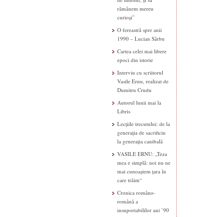
rămânem mereu
curioși”
O fereastră spre anii
1990 – Lucian Sârbu
Cartea celei mai libere
epoci din istorie
Interviu cu scriitorul
Vasile Ernu, realizat de
Dumitru Crudu
Autorul lunii mai la
Libris
Lecțiile trecutului: de la
generația de sacrificiu
la generația canibală
VASILE ERNU: „Teza
mea e simplă: noi nu ne
mai cunoaștem țara în
care trăim“
Cronica româno-
română a
insuportabililor ani ’90