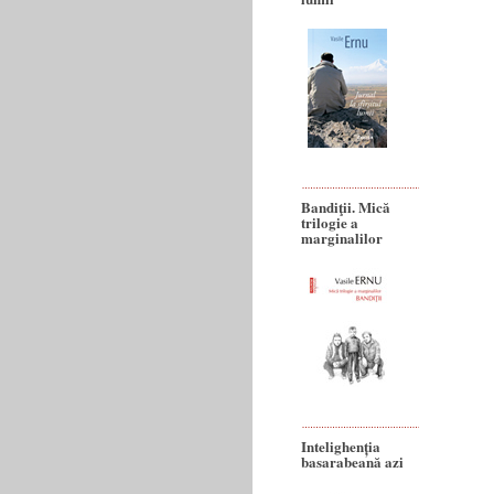
Bandiţii. Mică
trilogie a
marginalilor
Intelighenția
basarabeană azi