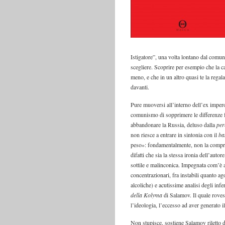
Istigatore”, una volta lontano dal comu
scegliere. Scoprire per esempio che la c
meno, e che in un altro quasi te la regal
davanti.
Pure muoversi all’interno dell’ex impero
comunismo di sopprimere le differenze f
abbandonare la Russia, deluso dalla
per
non riesce a entrare in sintonia con il
ba
peso»: fondamentalmente, non la compren
difatti che sia la stessa ironia dell’auto
sottile e malinconica. Impegnata com’è a 
concentrazionari, fra instabili quanto a
alcoliche) e acutissime analisi degli inf
della Kolyma
di Salamov. Il quale rovesc
l’ideologia, l’eccesso ad aver generato il 
Non stupisce, sostiene Salamov riletto 