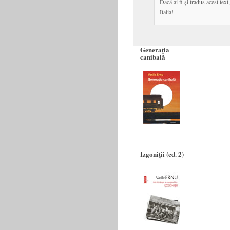
Dacă ai fi și tradus acest tex
Italia!
Generaţia
canibală
Izgoniții (ed. 2)