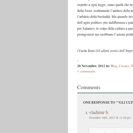
rispetto a ogni legge, siano quelli che 
della forza: esattamente l’antitesi della 
l’arbitrio della bestialità. Ma quando in
dell’agire politico, per indifferenza e p
per Salamov, le colpe della cultura a que
protagonisti ma snobbano l’azione polit
(Vasile Ernu
Gli ultimi eretici dell’Imp
-
20 November, 2012
in:
Blog
,
Cronici
,
N
1 comentariu
Comments
ONE RESPONSE TO ““GLI ULT
vladimir b.
November 26th, 2012 @ 11:28 pm