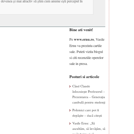
t, devenea și mai atractiv să știm cum anume ești perceput în
Bine ati venit!
Pe
www.ernu.ro
, Vasile
Ernu va prezinta cartile
sale. Puteti vizita blogul
si citi recenziile operelor
sale in presa.
Posturi si articole
Când Claude
înlocuiește Profesorul –
Prezentarea – Generația
canibală pentru studenți
Polemici care pot fi
depășite – dacă citești
Vasile Ernu: „Să
ascultăm, să învățăm, să
ne îndoim; și să