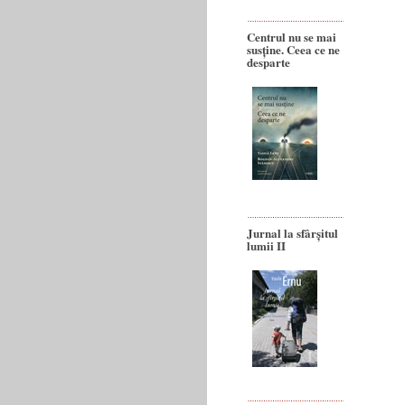
Centrul nu se mai
susține. Ceea ce ne
desparte
Jurnal la sfârșitul
lumii II