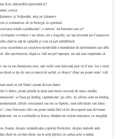
me fizic măsurabil reprezintă ei?
ilor; corect.
re Șalamov și Soljenițîn; aleg pe Șalamov
cism și comunism: de la biologic la spiritual;
zolvarea totală a politicului”; e autoru’ un betonist sau ce?
ă trupele sovietice s’au retras; nu e tragedie, ne’am inventat un Ceaușescu
dia când te uiți în oglindă și vezi că ești nebărbierit.
vea securitatea cu creșterea nestăvilită a numărului de informatori aici aflu
atori: din oportunism; după ce văd azi pri’mprejur, nu mă mai surprinde că
oi vin cu un dumnezeu nou, oții vechi sunt înlocuiți pen’că d’zeu’ lor e mort
tea două se țin de om ca mucii de asfalt, ce dracu? chiar nu poate omu’ (cât
t mai mult cu cât Statu’i poate deveni dator.
eles’o deloc; poate prinde la ăștia mai tineri crescuți de mass-media.
munismu’ se baza pe limbaj, capitalismu’ pe cifre. Și cifrele sunt un limbaj,
tmodernizat: cifrele corespund sau nu cu faptele, sunt adevărate sau false;
ce”, cine folosește cifre nu poate minți fără să fie descoperit mai devreme
pitalismu’ nu se confundă cu fizica, rămâne un sistem mincinos cu zurgălăi
rism, foame, despre semnificația copertei Ereticilor, despre metode anti-
ânt cheie în cuvânt cheie; nu te poți plictisi cu cartea asta’n mână.