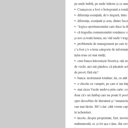
pe unde îmblă, pe unde’ntârzie și ce anu
•- Ceaușescu a fost o hologramă a român
•- diferența esențială, de’o lingură, înt
•- diferența, esențială și asta, dintre fas
•- “logica oportunismului care duce la di
•- că tragedia comunismului românesc e c
și noi ca toată lumea; nu văd unde’i trage
•- problemele de management pe care le a
c’a fost ș’o a treia categorie de inform
ăștia erau cei mai mulți;
•- cum banca înlocuiește biserica; oții n
de vechi; aici mă gândesc că păcatele as
de prost) fără ele?
•- banca: instrument totalitar; da, cu atâ
•- o chestie cu vampiri, pe care n’am înț
•- mai zicea Vasile undeva prin carte: co
doar că’s un limbaj care nu poate fi pos
spre deosebire de literatură și “umanisti
sau mai târziu. Mi’i clar: câtă vreme ca
la’ncheieturi.
•- încolo, despre proprietate, furt, tero
mahmureală, ei, și tot așa o ține, din cuv