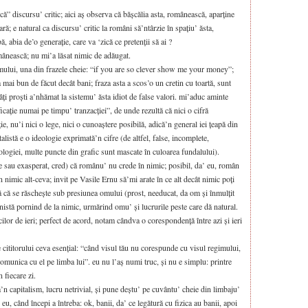
scă” discursu’ critic; aici aș observa că bășcălia asta, românească, aparține
ară; e natural ca discursu’ critic la români să’ntârzie în spațiu’ ăsta,
 abia de’o generație, care va ‘zică ce pretenții să ai ?
omânească; nu mi’a lăsat nimic de adăugat.
alismului, una din frazele cheie: “if you are so clever show me your money”;
a mai bun de făcut decât bani; fraza asta a scos’o un cretin cu toartă, sunt
câți proști a’nhămat la sistemu’ ăsta idiot de false valori. mi’aduc aminte
ficație numai pe timpu’ tranzacției”, de unde rezultă că nici o cifră
e, nu’i nici o lege, nici o cunoaștere posibilă, adică’n general iei țeapă din
listă e o ideologie exprimată’n cifre (de altfel, false, incomplete,
eologiei, multe puncte din grafic sunt mascate în culoarea fundalului).
e sau exasperat, cred) că românu’ nu crede în nimic; posibil, da’ eu, român
n nimic alt-ceva; invit pe Vasile Ernu să’mi arate în ce alt decât nimic poți
ță că se răschește sub presiunea omului (prost, needucat, da om și înmulțit
anistă pornind de la nimic, urmărind omu’ și lucrurile peste care dă natural.
ucilor de ieri; perfect de acord, notam cândva o corespondență între azi și ieri
 cititorului ceva esențial: “când visul tău nu corespunde cu visul regimului,
comunica cu el pe limba lui”. eu nu l’aș numi truc, și nu e simplu: printre
n fiecare zi.
lă’n capitalism, lucru netrivial, și pune deștu’ pe cuvântu’ cheie din limbaju’
 eu, când începi a întreba: ok, banii, da’ ce legătură cu fizica au banii, apoi