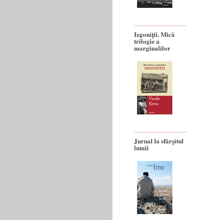
Izgoniții. Mică
trilogie a
marginalilor
Jurnal la sfârșitul
lumii