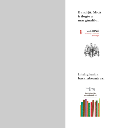
Bandiţii. Mică
trilogie a
marginalilor
Intelighenția
basarabeană azi