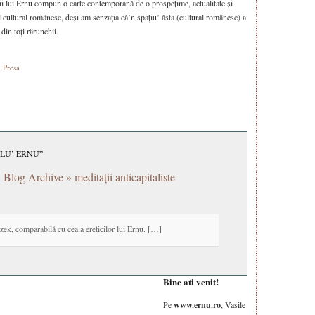
ii lui Ernu compun o carte contemporană de o prospețime, actualitate și
ul cultural românesc, deși am senzația că’n spațiu’ ăsta (cultural românesc) a
 din toți rărunchii.
,
Presa
 LU’ ERNU”
log Archive » meditații anticapitaliste
izek, comparabilă cu cea a ereticilor lui Ernu. […]
Bine ati venit!
Pe
www.ernu.ro
, Vasile