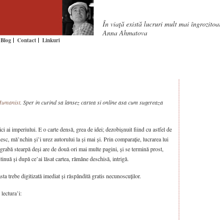
În viaţă există lucruri mult mai îngrozito
Anna Ahmatova
Blog
Contact
Linkuri
umanist
. Sper in curind sa lansez cartea si online asa cum sugereaza
ci ai imperiului. E o carte densă, grea de idei; dezobișnuit fiind cu astfel de
sc, mă’nchin și’i urez autorului la și mai și. Prin comparație, lucrarea lui
rabă stearpă deși are de două ori mai multe pagini, și se termină prost,
tinuă și după ce’ai lăsat cartea, rămâne deschisă, intrigă.
sta trebe digitizată imediat și răspândită gratis necunoscuților.
lectura’i: