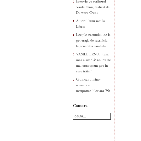
Interviu cu scriitorul
Vasile Ernu, realizat de
Dumitru Crudu
Autorul lunii mai la
Libris
Lecțiile trecutului: de la
generația de sacrificiu
la generația canibală
VASILE ERNU: „Teza
mea e simplă: noi nu ne
mai cunoaștem țara în
care trăim“
Cronica româno-
română a
insuportabililor ani ’90
Cautare