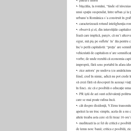
•- patria e limba
•- bășcălia, la români, “tinde să’nlocuia
unui spațiu suspendat, între urban și la ț
urbanu’n Românica s’a construit în grabă,
•- caracterizează rotund intelighenția r
•- observă și el, din interstițiile capit
frază care implică, parșiv, că nu’i altcev
sigur, mă piș pe sufletu’ lu’ ăla pentru 
înc’o perlă capitalistă: “prețu’ are semni
vehiculată de capitalism n’are semnificați
vorbe; de unde rezultă că economia capita
improprii, fără sens portabil în afara id
•- zice autoru’ pe undeva (cu amărăciun
fiind, cred în nimic, adică nu pot crede î
să crezi fără să descoperi în aceeași via
în fine). zic că e posibilă o educație um
•- PR iștii de azi sunt echivalenți politr
care se mai poate rafina încă.
•- cât despre disidență, V.Ernu transmite
apelezi la un truc simplu, acela de a nu 
altele treaba asta cere să fii treaz 16 ore’
•- meditează la ce fel de critică e posibi
de lemn nou: banii; critica e posibilă, zic