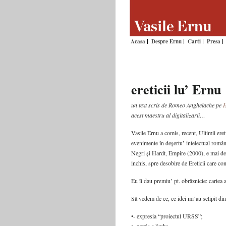
Acasa
Despre Ernu
Carti
Presa
ereticii lu’ Ernu
un text scris de Romeo Anghelache pe
H
acest maestru al digitalizarii…
Vasile Ernu a comis, recent, Ultimii ereti
evenimente în deșertu’ intelectual române
Negri și Hardt, Empire (2000), e mai deg
inchis, spre desobire de Ereticii care con
Eu îi dau premiu’ pt. obrăznicie: cartea a
Să vedem de ce, ce idei mi’au sclipit din 
•- expresia “proiectul URSS”;