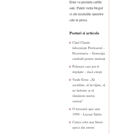
Ernu va prezinta cartile
sale. Puteti vizita blogul
si citi recenziile operelor
sale in presa.
Posturi si articole
Când Claude
înlocuiește Profesorul –
Prezentarea – Generația
canibală pentru studenți
Polemici care pot fi
depășite – dacă citești
Vasile Ernu: „Să
ascultăm, să învățăm, să
ne îndoim; și să
rămânem mereu
curioși”
O fereastră spre anii
1990 – Lucian Sârbu
Cartea celei mai libere
epoci din istorie