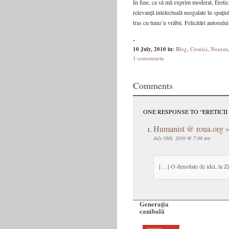
În fine, ca să mă exprim moderat, Eretic
relevanță intelectuală neegalate în spați
tras cu tunu’n vrăbii. Felicitări autorului
-
10 July, 2010
in:
Blog
,
Cronici
,
Noutati
1 comentariu
Comments
ONE RESPONSE TO “ERETICII
Humanist @ roua.org » B
July 18th, 2010 @ 7:08 am
[…] O densitate de idei, la Z
Generaţia
canibală