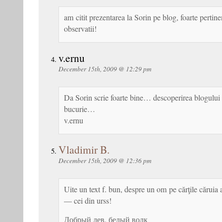
am citit prezentarea la Sorin pe blog, foarte pertin
observatii!
v.ernu
December 15th, 2009 @ 12:29 pm
Da Sorin scrie foarte bine… descoperirea blogului l
bucurie…
v.ernu
Vladimir B.
December 15th, 2009 @ 12:36 pm
Uite un text f. bun, despre un om pe cărţile căruia 
— cei din urss!
Добрый лев, белый волк