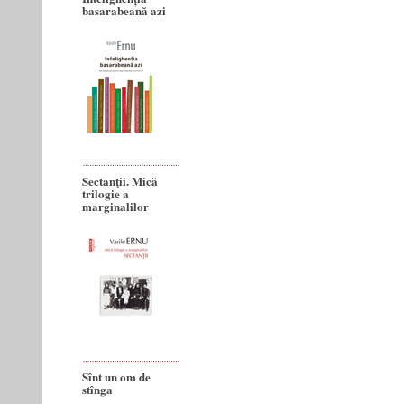
basarabeană azi
Sectanţii. Mică
trilogie a
marginalilor
Sînt un om de
stînga