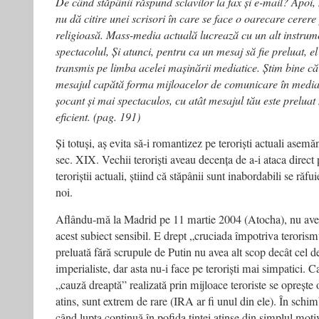
De când stăpânii răspund sclavilor la fax și e-mail? Apoi, 
nu dă citire unei scrisori în care se face o oarecare cerere 
religioasă. Mass-media actuală lucrează cu un alt instrume
spectacolul, Și atunci, pentru ca un mesaj să fie preluat, el 
transmis pe limba acelei mașinării mediatice. Știm bine că
mesajul capătă forma mijloacelor de comunicare în media
șocant și mai spectaculos, cu atât mesajul tău este preluat
eficient. (pag. 191)
Și totuși, aș evita să-i romantizez pe teroriști actuali asemăn
sec. XIX. Vechii teroriști aveau decența de a-i ataca direct 
teroriștii actuali, știind că stăpânii sunt inabordabili se răfui
noi.
Aflându-mă la Madrid pe 11 martie 2004 (Atocha), nu ave
acest subiect sensibil. E drept „cruciada împotriva teroris
preluată fără scrupule de Putin nu avea alt scop decât cel de
imperialiste, dar asta nu-i face pe teroriști mai simpatici. 
„cauză dreaptă” realizată prin mijloace teroriste se oprește 
atins, sunt extrem de rare (IRA ar fi unul din ele). În schim
când lupta continuă în pofida țintei atinse din simplul motiv