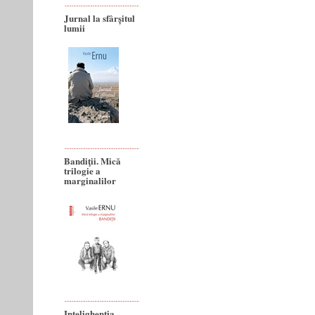
Jurnal la sfârșitul
lumii
Bandiţii. Mică
trilogie a
marginalilor
Intelighenția