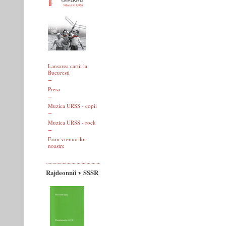
Lansarea cartii la
Bucuresti
Presa
Muzica URSS - copii
Muzica URSS - rock
Eroii vremurilor
noastre
Rajdeonnîi v SSSR