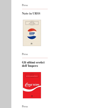
Presa
Nato in URSS
Presa
Gli ultimi eretici
dell`Impero
Presa