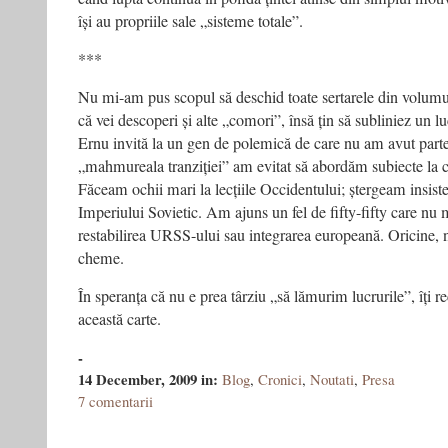
își au propriile sale „sisteme totale”.
***
Nu mi-am pus scopul să deschid toate sertarele din volumul
că vei descoperi și alte „comori”, însă țin să subliniez un l
Ernu invită la un gen de polemică de care nu am avut parte
„mahmureala tranziției” am evitat să abordăm subiecte la 
Făceam ochii mari la lecțiile Occidentului; ștergeam insis
Imperiului Sovietic. Am ajuns un fel de fifty-fifty care nu m
restabilirea URSS-ului sau integrarea europeană. Oricine, 
cheme.
În speranța că nu e prea târziu „să lămurim lucrurile”, îți 
această carte.
-
14 December, 2009
in:
Blog
,
Cronici
,
Noutati
,
Presa
7 comentarii