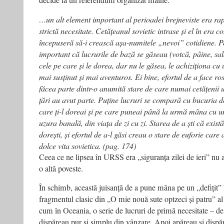
decide la un referendum organizat mâine.
…un alt element important al perioadei brejneviste era rap
strictă necesitate. Cetățeanul sovietic intrase și el în era 
începuseră să-i crească așa-numitele „nevoi” cotidiene. Pe
important că lucrurile de bază se găseau (votcă, pâine, sal
cele pe care și le dorea, dar nu le găsea, le achiziționa cu
mai susținut și mai aventuros. Ei bine, efortul de a face ros
făcea parte dintr-o anumită stare de care numai cetățenii u
țări au avut parte. Puține lucruri se compară cu bucuria d
care ți-l doreai și pe care puneai până la urmă mâna cu un
uzura banală, din viața de zi cu zi. Starea de a ști că există
dorești, și efortul de a-l găsi creau o stare de euforie care 
dolce vita sovietica. (pag. 174)
Ceea ce ne lipsea în URSS era „siguranța zilei de ieri” nu a
o altă poveste.
În schimb, această juisanță de a pune mâna pe un „defițit
fragmentul clasic din „O mie nouă sute optzeci și patru” al
cum în Oceania, o serie de lucruri de primă necesitate – d
dispăreau pur și simplu din vânzare. Apoi apăreau și dispă