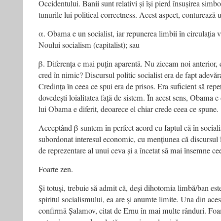
Occidentului. Banii sunt relativi și își pierd însușirea simb
tunurile lui political correctness. Acest aspect, conturează 
α. Obama e un socialist, iar repunerea limbii în circulația v
Noului socialism (capitalist); sau
β. Diferența e mai puțin aparentă. Nu ziceam noi anterior, 
cred în nimic? Discursul politic socialist era de fapt adev
Credința în ceea ce spui era de prisos. Era suficient să repeț
dovedești loialitatea față de sistem. În acest sens, Obama e di
lui Obama e diferit, deoarece el chiar crede ceea ce spune.
Acceptând β suntem în perfect acord cu faptul că în sociali
subordonat interesul economic, cu mențiunea că discursul î
de reprezentare al unui ceva și a încetat să mai însemne ce
Foarte zen.
Și totuși, trebuie să admit că, deși dihotomia limbă/ban es
spiritul socialismului, ea are și anumte limite. Una din ace
confirmă Șalamov, citat de Ernu în mai multe rânduri. Foa