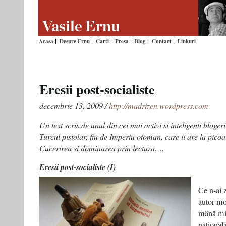
Acasa
Despre Ernu
Carti
Presa
Blog
Contact
Linkuri
Eresii post-socialiste
decembrie 13, 2009 /
http://madrizen.wordpress.com
Un text scris de unul din cei mai activi si inteligenti bloger
Turcul pistolar, fiu de Imperiu otoman, care ii are la picoar
Cucerirea si dominarea prin lectura….
Eresii post-socialiste (I)
Ce n-ai z
autor mo
mână mi
națională