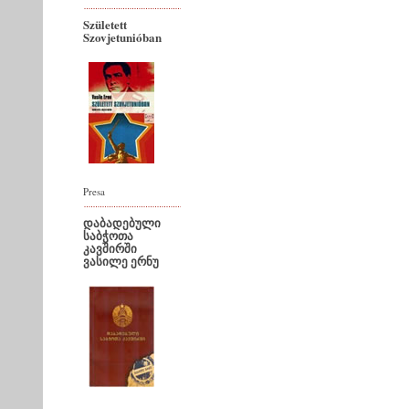
Született
Szovjetunióban
Presa
დაბადებული
საბჭოთა
კავშირში
ვასილე ერნუ