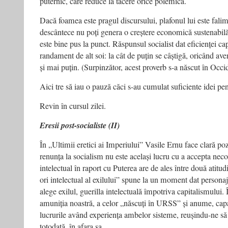
puternic, care reduce la tăcere orice polemică.
Dacă foamea este pragul discursului, plafonul lui este fal
descântece nu poți genera o creștere economică sustenabilă
este bine pus la punct. Răspunsul socialist dat eficienței cap
randament de alt soi: la cât de puțin se câștigă, oricând av
și mai puțin. (Surpinzător, acest proverb s-a născut în Occi
Aici tre să iau o pauză căci s-au cumulat suficiente idei pe
Revin în cursul zilei.
Eresii post-socialiste (II)
În „Ultimii eretici ai Imperiului” Vasile Ernu face clară poz
renunța la socialism nu este același lucru cu a accepta nec
intelectual în raport cu Puterea are de ales între două atitudi
ori intelectual al exilului” spune la un moment dat persona
alege exilul, guerilla intelectuală împotriva capitalismului. 
amuniția noastră, a celor „născuți în URSS” și anume, capa
lucrurile având experiența ambelor sisteme, reușindu-ne să 
totodată, în afara sa.