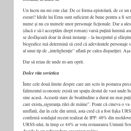
Un lucru nu-mi este clar. De ce forma epistolară, de ce un
eseuri? Ideile lui Ernu sunt suficient de bune pentru a fi s
nume și nu cu numele unor personaje ficționale. Dar a ale
(dacă e să-l acceptăm drept roman) varsă puțină lumină as
se desfășoară doar în două instanțe – la începutul și sfârșit
biografice mă determină să cred că adevăratele personaje su
al unui tip de „intelighenție” aflată pe calea dispariției. Așa
Dar să reiau de unde m-am oprit.
Dolce vita sovietica
Între cele două limite despre care am scris în postarea pre
falimentul economic există un spațiu destul de vast unde h
sine acasă. Această stare de beatitudine a durat nu mai puți
care exista„siguranța zilei de mâine”. Poate că cineva o va
umflată, dar în cele din urmă, asta cred că a fost fișka URS
confirmă sondajul recent realizat de IPP: 48% din moldove
URSS-ului, în timp ce 44% ar vota restaurarea Uniunii Sovi