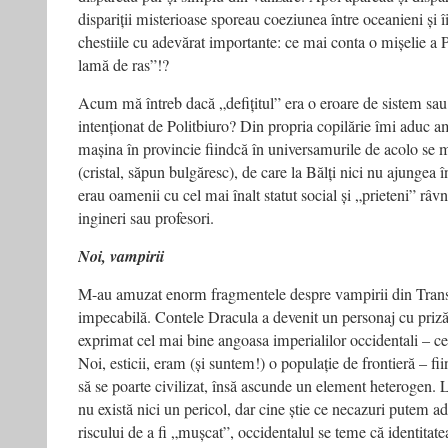
dispariții misterioase sporeau coeziunea între oceanieni și î
chestiile cu adevărat importante: ce mai conta o mișelie a P
lamă de ras”!?
Acum mă întreb dacă „defițitul” era o eroare de sistem sau 
intenționat de Politbiuro? Din propria copilărie îmi adu
mașina în provincie fiindcă în universamurile de acolo se 
(cristal, săpun bulgăresc), de care la Bălți nici nu ajungea 
erau oamenii cu cel mai înalt statut social și „prieteni” râv
ingineri sau profesori.
Noi, vampirii
M-au amuzat enorm fragmentele despre vampirii din Transi
impecabilă. Contele Dracula a devenit un personaj cu priză
exprimat cel mai bine angoasa imperialilor occidentali – cea
Noi, esticii, eram (și suntem!) o populație de frontieră – fi
să se poarte civilizat, însă ascunde un element heterogen. L
nu există nici un pericol, dar cine știe ce necazuri putem a
riscului de a fi „mușcat”, occidentalul se teme că identitatea