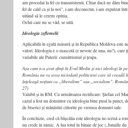
am procedat la fel cu transnistrenii. Chiar dacă ne dăm bine
fel de cald ca și la noi”, i-am deconectat, i-am expulzat înt
uitând să le cerem opinia.
Ochii care nu se văd, se uită.
Ideologia zeflemelii
Aplicabilă în egală măsură și în Republica Moldova este ne-
valori. Ideologia e o mascotă (e nevoie de una, nu?), care ț
variabile ale Puterii: cumătrismul și țeapa.
Așa cum n-a avut sfinți în Evul Mediu și nici ideologi în 
România nu va avea niciodată politicieni care să creadă î
înțeleagă noțiuni ca „liberalism” sau „socialism”. Români
27)
Valabil și în RM. Cu următoarea rectificare: Ștefan cel Mare
cazul a fost un domintor cu ideologia bine pusă la punct, d
de biserici și mănăstiri ctitorite pe vremea domniei sale.
În concluzie, cred că bășcălia este ideologia ne-scrisă a ro
nu crede în nimic. A lua totul în bătaie de joc („bataille du