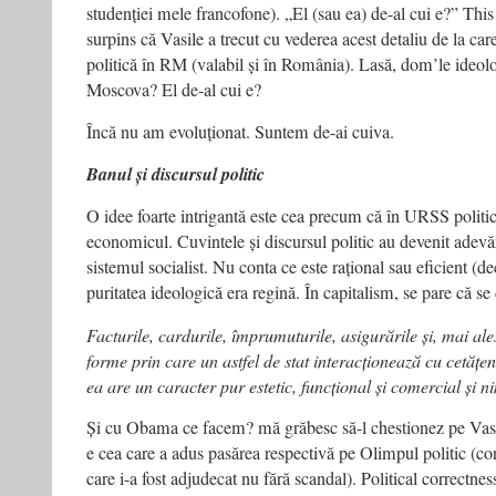
studenției mele francofone). „El (sau ea) de-al cui e?” This
surpins că Vasile a trecut cu vederea acest detaliu de la car
politică în RM (valabil și în România). Lasă, dom’le ideol
Moscova? El de-al cui e?
Încă nu am evoluționat. Suntem de-ai cuiva.
Banul și discursul politic
O idee foarte intrigantă este cea precum că în URSS politic
economicul. Cuvintele și discursul politic au devenit ade
sistemul socialist. Nu conta ce este rațional sau eficient (de
puritatea ideologică era regină. În capitalism, se pare că se
Facturile, cardurile, împrumuturile, asigurările și, mai ale
forme prin care un astfel de stat interacționează cu cetățen
ea are un caracter pur estetic, funcțional și comercial și n
Și cu Obama ce facem? mă grăbesc să-l chestionez pe Vasi
e cea care a adus pasărea respectivă pe Olimpul politic (c
care i-a fost adjudecat nu fără scandal). Political correctnes