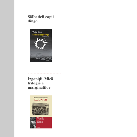
Sălbaticii copii
dingo
Izgoniții. Mică
trilogie a
marginalilor