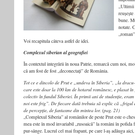
„Ultimii 
reușește 
bune. Mu
notate. C
„roman”?
Voi recapitula câteva astfel de idei.
Complexul siberian al geografiei
În contextul integrării în noua Patrie, remarcă cum noi, m
că am fost de fost „deconectați” de România.
Tot ce e dincolo de Prut e „undeva în Siberia”, „la dracu
care este doar la 100 km de hotarul românesc, e plasat în
colectiv în fundul Siberiei. În primii ani de studenție, era
noi este frig”. De fiecare dată trebuia să explic că „frigu
de percepție, de fantasme din mintea lor. (pag. 21)
„Complexul Siberia” al românilor de peste Prut este o ches
mea este în mod invariabil „rusoaică” la români în pofida 
pur-sânge. Lucrul cel mai frapant, pe care l-aș adăuga aici, 