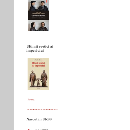
Ultimii eretici ai
imperiului
Presa
Nascut in URSS