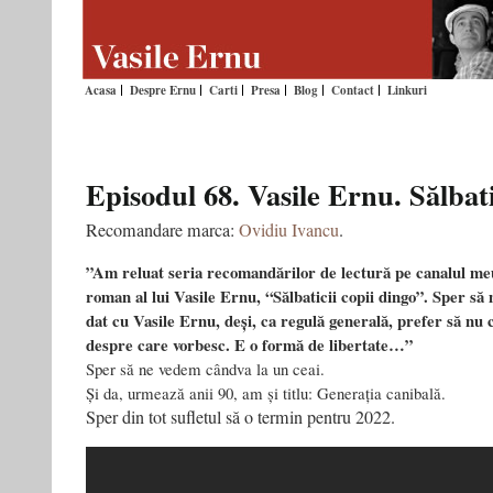
Acasa
Despre Ernu
Carti
Presa
Blog
Contact
Linkuri
Episodul 68. Vasile Ernu. Sălbati
Recomandare marca:
Ovidiu Ivancu
.
”Am reluat seria recomandărilor de lectură pe canalul meu
roman al lui Vasile Ernu, “Sălbaticii copii dingo”. Sper s
dat cu Vasile Ernu, deși, ca regulă generală, prefer să nu 
despre care vorbesc. E o formă de libertate…”
Sper să ne vedem cândva la un ceai.
Și da, urmează anii 90, am și titlu: Generația canibală.
Sper din tot sufletul să o termin pentru 2022.