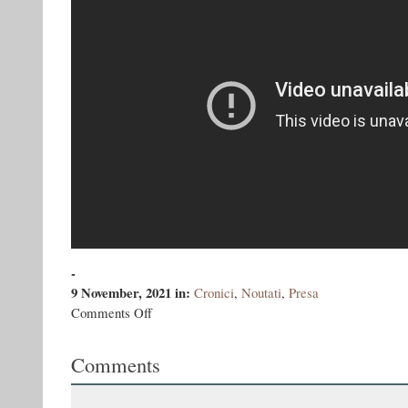
-
9 November, 2021
in:
Cronici
,
Noutati
,
Presa
on
Comments Off
Episodul
68.
Comments
Vasile
Ernu.
Sălbaticii
copii