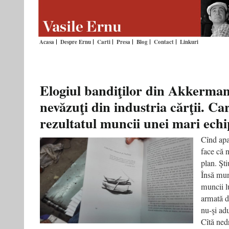
Acasa
Despre Ernu
Carti
Presa
Blog
Contact
Linkuri
Elogiul bandiţilor din Akkerman
nevăzuţi din industria cărţii. Car
rezultatul muncii unei mari echi
Cînd apa
face că n
plan. Şti
Însă munc
muncii l
armată d
nu-şi ad
Cîtă ned