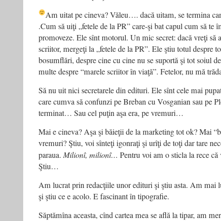
Am uitat pe cineva? Văleu…. dacă uitam, se termina car
.Cum să uiţi „fetele de la PR” care-şi bat capul cum să te 
promoveze. Ele sînt motorul. Un mic secret: dacă vreţi să af
scriitor, mergeţi la „fetele de la PR”. Ele ştiu totul despre t
bosumflări, despre cine cu cine nu se suportă şi tot soiul d
multe despre “marele scriitor în viaţă”. Fetelor, nu mă trăda
Să nu uit nici secretarele din edituri. Ele sînt cele mai pupat
care cumva să confunzi pe Breban cu Vosganian sau pe Ple
terminat… Sau cel puţin aşa era, pe vremuri…
Mai e cineva? Aşa şi băieţii de la marketing tot ok? Mai “
vremuri? Ştiu, voi sînteţi igonraţi şi urîţi de toţi dar tare nec
paraua.
Milionî, milionî…
Pentru voi am o sticla la rece că 
Ştiu…
Am lucrat prin redacţiile unor edituri şi ştiu asta. Am mai l
şi ştiu ce e acolo. E fascinant în tipografie.
Săptămîna aceasta, cînd cartea mea se află la tipar, am me