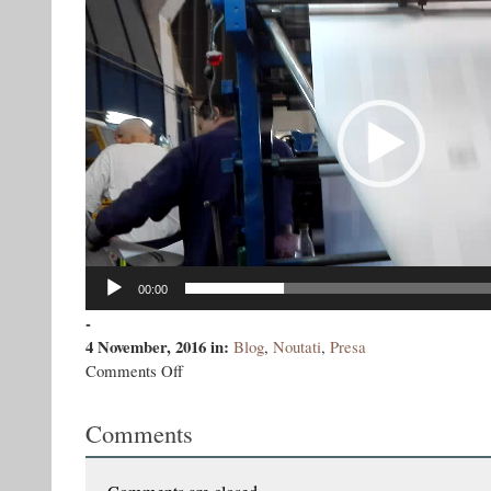
00:00
-
4 November, 2016
in:
Blog
,
Noutati
,
Presa
on
Comments Off
Elogiul
bandiţilor
Comments
din
Akkerman,
oamenilor
nevăzuţi