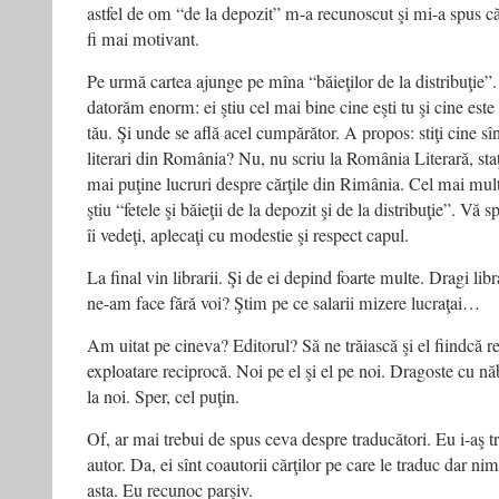
astfel de om “de la depozit” m-a recunoscut şi mi-a spus că 
fi mai motivant.
Pe urmă cartea ajunge pe mîna “băieţilor de la distribuţie”.
datorăm enorm: ei ştiu cel mai bine cine eşti tu şi cine este
tău. Şi unde se află acel cumpărător. A propos: stiţi cine sîn
literari din România? Nu, nu scriu la România Literară, staţ
mai puţine lucruri despre cărţile din Rimânia. Cel mai mult 
ştiu “fetele şi băieţii de la depozit şi de la distribuţie”. Vă
îi vedeţi, aplecaţi cu modestie şi respect capul.
La final vin librarii. Şi de ei depind foarte multe. Dragi lib
ne-am face fără voi? Ştim pe ce salarii mizere lucraţai…
Am uitat pe cineva? Editorul? Să ne trăiască şi el fiindcă re
exploatare reciprocă. Noi pe el şi el pe noi. Dragoste cu năb
la noi. Sper, cel puţin.
Of, ar mai trebui de spus ceva despre traducători. Eu i-aş tr
autor. Da, ei sînt coautorii cărţilor pe care le traduc dar n
asta. Eu recunoc parşiv.