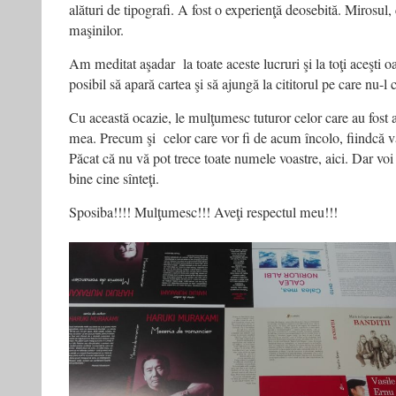
alături de tipografi. A fost o experienţă deosebită. Mirosul,
maşinilor.
Am meditat aşadar la toate aceste lucruri şi la toţi aceşti 
posibil să apară cartea şi să ajungă la cititorul pe care nu-l 
Cu această ocazie, le mulţumesc tuturor celor care au fost a
mea. Precum şi celor care vor fi de acum încolo, fiindcă 
Păcat că nu vă pot trece toate numele voastre, aici. Dar voi şt
bine cine sînteţi.
Sposiba!!!! Mulţumesc!!! Aveţi respectul meu!!!