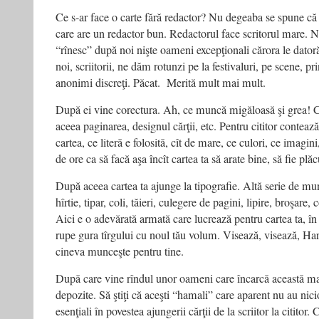
Ce s-ar face o carte fără redactor? Nu degeaba se spune că
care are un redactor bun. Redactorul face scritorul mare. No
“rînesc” după noi nişte oameni excepţionali cărora le dator
noi, scriitorii, ne dăm rotunzi pe la festivaluri, pe scene, pri
anonimi discreţi. Păcat. Merită mult mai mult.
După ei vine corectura. Ah, ce muncă migăloasă şi grea! 
aceea paginarea, designul cărţii, etc. Pentru cititor conteaz
cartea, ce literă e folosită, cît de mare, ce culori, ce imagi
de ore ca să facă aşa încît cartea ta să arate bine, să fie plă
După aceea cartea ta ajunge la tipografie. Altă serie de munc
hîrtie, tipar, coli, tăieri, culegere de pagini, lipire, broşare,
Aici e o adevărată armată care lucrează pentru cartea ta, în 
rupe gura tîrgului cu noul tău volum. Visează, visează, Har
cineva munceşte pentru tine.
După care vine rîndul unor oameni care încarcă această mar
depozite. Să ştiţi că aceşti “hamali” care aparent nu au nici
esenţiali în povestea ajungerii cărţii de la scriitor la citito