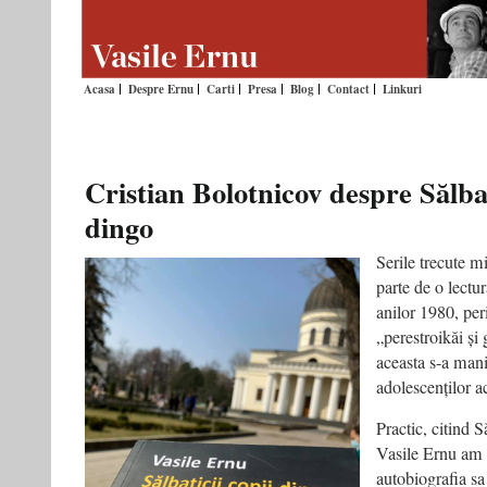
Acasa
Despre Ernu
Carti
Presa
Blog
Contact
Linkuri
Cristian Bolotnicov despre Sălbat
dingo
Serile trecute m
parte de o lectur
anilor 1980, per
„perestroikăi și 
aceasta s-a mani
adolescenților a
Practic, citind S
Vasile Ernu am 
autobiografia sa 