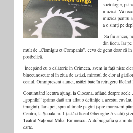
sociologie, psih
muzică. Vă recom
muzică pentru a
a o simți pe depl
Să fiu sincer, 
din liceu. Iar p
mult de „Cișmigiu et Compania”, ceva de genu doar că în 
postbelică.
Începând cu o călătorie în Crimeea, avem în față niște ele
binecunoscute și în ziua de astăzi, mirosul de clor al gărilor
ceaiul. Omniprezent atunci, astăzi bate în retragere făcând l
Continuând lectura ajungi la Ciocana, aflând despre acele „
„gopniki” (prima dată am aflat o definiție a acestui cuvânt,
imagini). Iar apoi, spre ultimele pagini (spre marea-mi păre
Centru, la Școala nr. 1 (astăzi liceul Gheorghe Asachi) și 
Teatrul Național Mihai Eminescu. Autobiografia și amintiri
carte.