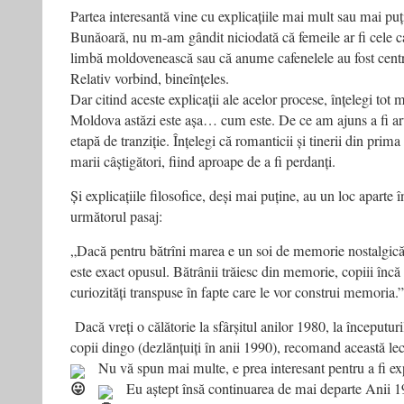
Partea interesantă vine cu explicațiile mai mult sau mai puț
Bunăoară, nu m-am gândit niciodată că femeile ar fi cele ca
limbă moldovenească sau că anume cafenelele au fost centre
Relativ vorbind, bineînțeles.
Dar citind aceste explicații ale acelor procese, înțelegi tot
Moldova astăzi este așa… cum este. De ce am ajuns a fi arun
etapă de tranziție. Înțelegi că romanticii și tinerii din prima 
marii câștigători, fiind aproape de a fi perdanți.
Și explicațiile filosofice, deși mai puține, au un loc aparte 
următorul pasaj:
„Dacă pentru bătrîni marea e un soi de memorie nostalgică 
este exact opusul. Bătrânii trăiesc din memorie, copiii încă 
curiozități transpuse în fapte care le vor construi memoria.”
Dacă vreți o călătorie la sfârșitul anilor 1980, la începuturi
copii dingo (dezlănțuiți în anii 1990), recomand această lec
Nu vă spun mai multe, e prea interesant pentru a fi e
Eu aștept însă continuarea de mai departe
Anii 1