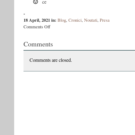
ce
-
18 April, 2021
in:
Blog
,
Cronici
,
Noutati
,
Presa
on
Comments Off
Cristian
Bolotnicov
Comments
despre
Sălbaticii
copii
dingo
Comments are closed.