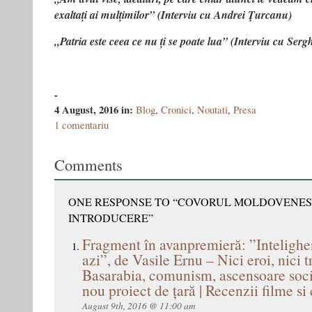
exaltați ai mulțimilor” (Interviu cu Andrei Ţurcanu)
„Patria este ceea ce nu ți se poate lua” (Interviu cu Ser
-
4 August, 2016
in:
Blog
,
Cronici
,
Noutati
,
Presa
1 comentariu
Comments
ONE RESPONSE TO “COVORUL MOLDOVENESC
INTRODUCERE”
Fragment în avanpremieră: ”Intelighe
azi”, de Vasile Ernu – Nici eroi, nici 
Basarabia, comunism, ascensoare soci
nou proiect de țară | Recenzii filme si 
August 9th, 2016 @ 11:00 am