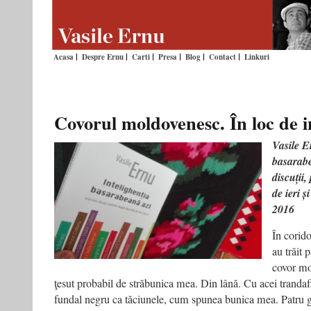
Acasa
Despre Ernu
Carti
Presa
Blog
Contact
Linkuri
Covorul moldovenesc. În loc de 
Vasile E
basarabe
discuții
de ieri ș
2016
În corido
au trăit 
covor mo
ţesut probabil de străbunica mea. Din lână. Cu acei trandafi
fundal negru ca tăciunele, cum spunea bunica mea. Patru ge