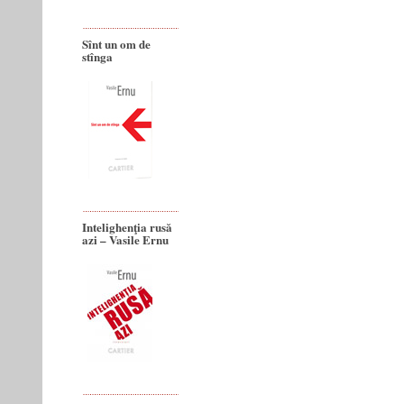
Sînt un om de
stînga
Intelighenţia rusă
azi – Vasile Ernu