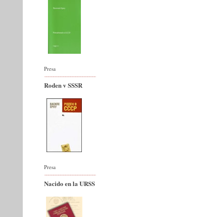
Presa
Roden v SSSR
Presa
Nacido en la URSS