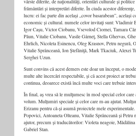
vârste diferite, de naţionalităţi, orientări culturale și politice
frământări și interpretări diferite. În ciuda acestor diferenţe,
lucru: ei fac parte din același „covor basarabean”, același co
economic și cultural. numele celor invitaţi sunt: Vladimir 
Igor Cașu, Victor Ciobanu, Vsevolod Ciornei, Tamara Căr
Păun, Vitalie Ciobanu, Vasile Gârneţ, Stella Ghervas, Gh
Ehrlich, Nicoleta Esinencu, Oleg Krasnov, Petru negură, O
Vitalie Sprânceană, Ion Ștefăniţă, Mark Tkaciuk, Alexei T
Serghei Uzun.
Sunt convins că acest demers este doar un început, o modest
multe alte încercări respectabile, și că acest proiect ar treb
continua, deoarece există încă multe voci care trebuie intero
În final, aș vrea să le mulţumesc în mod special celor care a
volum. Mulțumiri speciale și celor care m-au ajutat. Mulţ
Erizanu pentru că-și asumă proiectele mele experimentale. 
Popovici, Antoaneta Olteanu, Vitalie Sprânceană și Petru n
ajutor, precum și traducătorilor: Violeta neagoie, Mădălina
Gabriel Stan.