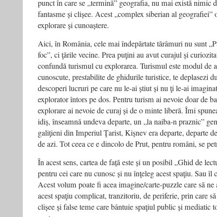
punct în care se „termină” geografia, nu mai există nimic 
fantasme și clișee. Acest „complex siberian al geografiei”
explorare și cunoaștere.
Aici, în România, cele mai îndepărtate tărâmuri nu sunt „P
foc”, ci ţările vecine. Prea puţini au avut curajul și curiozit
confundă turismul cu explorarea. Turismul este modul de a 
cunoscute, prestabilite de ghidurile turistice, te deplasezi 
descoperi lucruri pe care nu le-ai știut și nu ţi le-ai imaginat
explorator întors pe dos. Pentru turism ai nevoie doar de ba
explorare ai nevoie de curaj și de o minte liberă. Îmi spune
idiș, înseamnă undeva departe, un „la naiba-n praznic” gene
galiţieni din Imperiul Ţarist, Kișnev era departe, departe d
de azi. Tot ceea ce e dincolo de Prut, pentru români, se petr
În acest sens, cartea de față este și un posibil „Ghid de lec
pentru cei care nu cunosc și nu înţeleg acest spaţiu. Sau îl 
Acest volum poate fi acea imagine/carte-puzzle care să ne 
acest spaţiu complicat, tranzitoriu, de periferie, prin care
clișee și false teme care bântuie spaţiul public și mediatic t