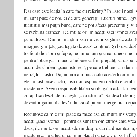
Dar care este lecţia la care fac eu referinţă? În „sacii noști 
nu sunt puse de noi, ci de alte generaţii. Lucruri bune, „gr
lucrururi mai puţin bune, care ne pot afecta prezentul și vii
se răzbună crâncen. De multe ori, în acești saci istorici av
periculoase. Dar noi nu știm sau nu vrem să știm de asta. N
imagine și înţelegere legată de acest conţinut. Și brusc des
tot felul de istorii și fapte, ne minunăm și chiar uneori ne
pentru tot ce găsim acolo trebuie să fim pregătiţi să răspun
acum deschidem „sacii istoriei”, pe care trebuie să-i dăm m
nepoţilor noștri. Da, nu noi am pus acolo aceste lucruri, nu
ele au fost puse acolo, însă noi răspundem de tot ce se află
moștenire. Avem responsabilitatea și obligaţia asta. Iar pen
curajul să deschidem acești „saci istorici”. Să deschidem și 
devenim garantul adevărului ca să putem merge mai depar
Recunosc că mie îmi place să răscolesc cu multă insistenţă 
acești „saci istorici”, pentru că sunt un om curios care vrea
dacă, de multe ori, acest adevăr despre cei de dinaintea ta, c
moștenire, nu e lucrul cel mai plăcut pe care vrei să-l afli. 