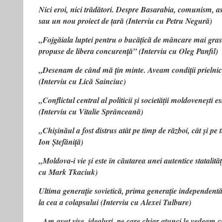
Nici eroi, nici trădători. Despre Basarabia, comunism, a
sau un nou proiect de țară (Interviu cu Petru Negură)
„Fojgăiala luptei pentru o bucăţică de mâncare mai grasă
propuse de libera concurenţă” (Interviu cu Oleg Panfil)
„Desenam de când mă ţin minte. Aveam condiţii prielnice:
(Interviu cu Lică Sainciuc)
„Conflictul central al politicii și societății moldovenești
(Interviu cu Vitalie Sprânceană)
„Chișinăul a fost distrus atât pe timp de război, cât și pe
Ion Ștefăniţă)
„Moldova-i vie și este în căutarea unei autentice statalită
cu Mark Tkaciuk)
Ultima generaţie sovietică, prima generaţie independentă
la cea a colapsului (Interviu cu Alexei Tulbure)
„Am avut vise, idealuri, pe care chiar atunci le vedeam 