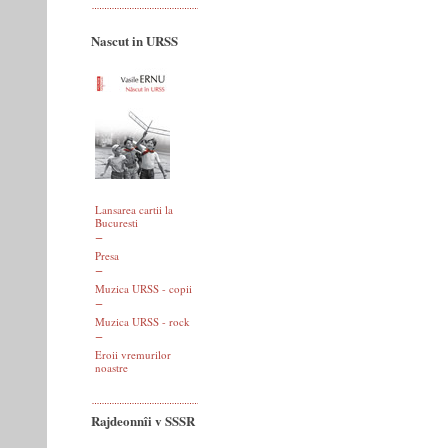
Nascut in URSS
Lansarea cartii la
Bucuresti
Presa
Muzica URSS - copii
Muzica URSS - rock
Eroii vremurilor
noastre
Rajdeonnîi v SSSR