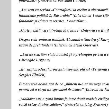
puternică.” (Interviu cu Vsevolod Ciornei)
„Am vrut cu revista «Contrafort» să creăm o alternativă. 
finalmente politică în Basarabia” (Interviu cu Vasile Gâr
fondatori și editori ai revistei „Contrafort”)
„Cartea există ca să (re)nască o lume” (Interviu cu Em
Despre reinventarea tradiţiei. Alexandru Sturdza și Euro
străin de pretutindeni (Interviu cu Stella Ghervas)
„Așa ne scurtăm viața noastră și o prelungim pe cea a că
Gheorghe Erizanu)
„Eu sunt produsul proiectului sovietic oficial «Prietenia
Serghei Ehrlich)
Întoarcerea acasă sau de ce „nimeni n-o să înceteze să-ș
pentru că a văzut un spectacol de teatru” (Interviu cu N
„Moldova este o zonă limitrofă între două modele civilizaţ
ea să existe de sine stătător.” (Interviu cu Oleg Krasnov)