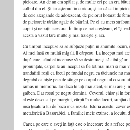
picioare. An de an era spălat și de multe ori pe an era bătut
colbul din el. Și iar așternut în coridor, și iar călcat în picio
de cele alergânde de adolescent, de piciorul hotărât de fem
de picioarele târâite agale de bătrâni. Pe el au mers străbunici
copiii și nepoţii acestora. În timp ce noi creșteam, el își ve
acesta a văzut tare multe și mai trăiește și azi.
Cu timpul începuse să se subţieze puțin în anumite locuri, 
Ai mei însă cu multă migală îl cârpeau. La început mai aten
după care, când el începuse să se destrame și să aibă găuri 
pronunţate, cârpelile au început să fie tot mai mari și mai 
trandafirii roșii ca focul pe fundal negru ca tăciunele nu ma
degrabă ca niște pete de sânge pe corpul negru al covorulu
rămas în memorie. Iar dacă te uiţi mai atent, el mai are și 
galben. Dar roșul pe negru domină. Covorul, chiar și în form
el este descusut pe margini, cârpit în multe locuri, subţiat d
însă ţesătura lui de bază încă rezistă. Istoria acestui covor e
metaforică a Basarabiei, a familiei mele extinse, a locului d
Cartea pe care o aveţi în faţă este o încercare de a reface p