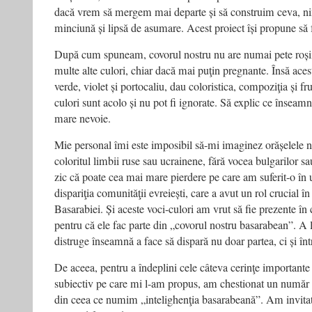
dacă vrem să mergem mai departe și să construim ceva, ni
minciună și lipsă de asumare. Acest proiect își propune să 
După cum spuneam, covorul nostru nu are numai pete roșii 
multe alte culori, chiar dacă mai puţin pregnante. Însă acest
verde, violet și portocaliu, dau coloristica, compoziţia și f
culori sunt acolo și nu pot fi ignorate. Să explic ce înseam
mare nevoie.
Mie personal îmi este imposibil să-mi imaginez orășelele n
coloritul limbii ruse sau ucrainene, fără vocea bulgarilor s
zic că poate cea mai mare pierdere pe care am suferit-o în u
dispariţia comunităţii evreiești, care a avut un rol crucial 
Basarabiei. Și aceste voci-culori am vrut să fie prezente în 
pentru că ele fac parte din „covorul nostru basarabean”. A le
distruge înseamnă a face să dispară nu doar partea, ci și înt
De aceea, pentru a îndeplini cele câteva cerinţe importante
subiectiv pe care mi l-am propus, am chestionat un număr
din ceea ce numim „intelighenţia basarabeană”. Am invitat