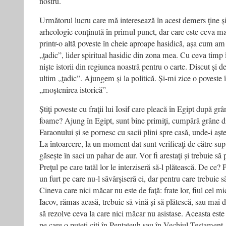
nostru.
Următorul lucru care mă interesează în acest demers ţine ș
arheologie conţinută în primul punct, dar care este ceva mai
printr-o altă poveste în cheie aproape hasidică, așa cum am 
„ţadic”, lider spiritual hasidic din zona mea. Cu ceva timp
niște istorii din regiunea noastră pentru o carte. Discut și d
ultim „ţadic”. Ajungem și la politică. Și-mi zice o poveste î
„moștenirea istorică”.
Știţi poveste cu fraţii lui Iosif care pleacă în Egipt după g
foame? Ajung în Egipt, sunt bine primiţi, cumpără grâne 
Faraonului și se pornesc cu sacii plini spre casă, unde-i așt
La întoarcere, la un moment dat sunt verificaţi de către supu
găsește în saci un pahar de aur. Vor fi arestaţi și trebuie să
Preţul pe care tatăl lor le interziseră să-l plătească. De ce
un furt pe care nu-l săvârșiseră ei, dar pentru care trebuie s
Cineva care nici măcar nu este de faţă: frate lor, fiul cel mic
Iacov, rămas acasă, trebuie să vină și să plătescă, sau mai 
să rezolve ceva la care nici măcar nu asistase. Aceasta este 
pe care o puteţi citi în Pentateuh sau în Vechiul Testament.