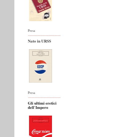
Presa
Nato in URSS
Presa
Gli ultimi eretici
dell`Impero