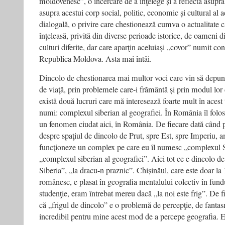
moldovenesc”, o încercare de a înţelege și a reflecta asupra 
asupra acestui corp social, politic, economic și cultural al a
dialogală, o privire care chestionează cumva o actualitate c
înţeleasă, privită din diverse perioade istorice, de oameni di
culturi diferite, dar care aparţin aceluiași „covor” numit c
Republica Moldova. Asta mai întâi.
Dincolo de chestionarea mai multor voci care vin să depună 
de viaţă, prin problemele care-i frământă și prin modul lor 
există două lucruri care mă interesează foarte mult în acest
numi: complexul siberian al geografiei. În România îl folose
un fenomen ciudat aici, în România. De fiecare dată când po
despre spaţiul de dincolo de Prut, spre Est, spre Imperiu, 
funcţioneze un complex pe care eu îl numesc „complexul 
„complexul siberian al geografiei”. Aici tot ce e dincolo d
Siberia”, „la dracu-n praznic”. Chișinăul, care este doar l
românesc, e plasat în geografia mentalului colectiv în fundu
studenţie, eram întrebat mereu dacă „la noi este frig”. De fi
că „frigul de dincolo” e o problemă de percepţie, de fantas
incredibil pentru mine acest mod de a percepe geografia. E