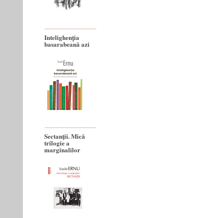
Intelighenția
basarabeană azi
Sectanţii. Mică
trilogie a
marginalilor