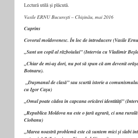
Lectură utilă și plăcută.
Vasile ERNU București – Chișinău, mai 2016
Cuprins
Covorul moldovenesc. În loc de introducere (Vasile Ern
„Sunt un copil al războiului” (Interviu cu Vladimir Beșl
„Chiar de mi-aș dori, nu pot să spun că am devenit orășe
Botnaru).
„Dușmanul de clasă” sau scurtă istorie a comunismului
cu Igor Cașu)
„Omul poate cădea în capcana oricărei identități” (Int
„Republica Moldova nu este o ţară agrară, ci una rurală”
Ciobanu)
„Marea noastră problemă este că suntem mici și slabi în