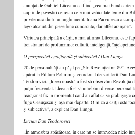
anunţat de Gabriel Liiceanu ca fiind „cea mai bună carte a 
cuprinde povestiri ce reiau cele mai vehiculate teme din Bibl
privite însă dintr-un unghi inedit. Ioana Pârvulescu a com
lego alcătuit din piese bine cunoscute, dar altfel aranjate”.
Virtutea principală a cărţii, a mai afirmat Liiceanu, este fap
trei straturi de profunzime: cultură, inteligenţă, înţelepciune
O perspectivă emoţională şi subiectivă / Dan Lungu
20 de personalităţi au păşit pe „Str. Revoluţiei nr. 89″. Aces
apărut la Editura Polirom şi coordonat de scriitorii Dan L
Teodorovici. „Ideea noastră a fost să observăm Revoluţia 
puţin frecventat. Ideea a fost să întrebăm diverse personalit
reacţionat fix în momentul când au aflat că se prăbuşeşte
fuge Ceauşescu şi aşa mai departe. O miză a cărţii este to
şi subiectivă”, a explicat Dan Lungu.
Lucian Dan Teodorovici
„În atmosfera apăsătoare, în care nu se întrevedea nicio lum