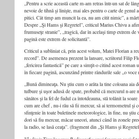
„Pentru a scrie această carte m-am retras într-un sat de lâ
nevoie de tihnă şi linişte, mai ales pentru o carte de genul a
pitici. Cât timp am muncit la ea, nu am citit nimic”, a mărt
Despre „Şi Hams şi Regretel”, criticul Marius Chivu a afir
frumuseţe stranie”, „tragică, dar în acelaşi timp extrem de v
pagină este extrem de solicitantă”.
Criticul a subliniat că, prin acest volum, Matei Florian a re
record”. De asemenea prezent la lansare, scriitorul Filip Flo
„fericirea fantastică” pe care a simţit-o citind acest roman u
în fiecare pagină, ascunzând printre rândurile sale „o voce r
„Bună dimineaţa. Nu ştiu cum o arăta la tine coloana aia d
tulbure şi uşor adusă de spate, probabil că mercurul n-are ni
sănătos şi la fel de fudul ca întotdeauna, stă tolănit la soar
cum are chef , nu-i rău să fii mercur, să ai termometrul şi c
sfinţenie în toate buletinele meteorologice, în fine, nu ştiu 
dori să fiu mercur, măcar uneori, atunci când în zonele pre
la radio, se lasă ceaţa”. (fragment din „Şi Hams şi Regretel
Vladimir Tismăneanu: Radiografia unui fenomen social to