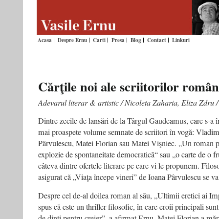
Acasa
Despre Ernu
Carti
Presa
Blog
Contact
Linkuri
Cărţile noi ale scriitorilor român
Adevarul literar & artistic / Nicoleta Zaharia, Eliza Zdru 
Dintre zecile de lansări de la Târgul Gaudeamus, care s-a î
mai proaspete volume semnate de scriitori în vogă: Vladi
Pârvulescu, Matei Florian sau Matei Vişniec. „Un roman po
explozie de spontaneitate democratică“ sau „o carte de o f
câteva dintre ofertele literare pe care vi le propunem. Filo
asigurat că „Viaţa începe vineri” de Ioana Pârvulescu se va c
Despre cel de-al doilea roman al său, „Ultimii eretici ai Im
spus că este un thriller filosofic, în care eroii principali sun
de dinţi pentru creier”, a afirmat Ernu. Matei Florian a măr