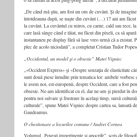
o să rămân la acest ping-pong literar”, a declarat jurnalistul
„De când mă ştiu, am fost un om de cuvânt. Şi de imagine
întotdeauna după, se naşte din cuvânt (…) 17 ani am făcut 
la cuvânt. La cuvântul cu miros, cu carne, cald sau rece, la
care lasă sânge când e tăiat, nu făcut din pixeli, ca să apară
instantaneu pe display fără să lase vreo urmă că a existat. Po
plec de acolo niciodată”, a completat Cristian Tudor Popes
„Occidentul, un model şi o obsesie” Matei Vişniec
„«Occident Express» şi «Despre senzaţia de elasticitate c
sunt două piese înrudite prin tematica lor: ambele vorbesc
le avem noi, est-europenii, despre Occident, care a fost pen
obsesie. Ne-am identificat cu el, dar ne-am şi pierdut în dori
pentru noi salvare şi frustrare în acelaşi timp, sursă cultur
culturale”, spune Matei Vişniec despre cartea sa, lansată de
Gaudeamus.
O chestionare a locurilor comune / Andrei Cornea
Volumul „Poveşti impertinente şi apocrife”, scris de filoso