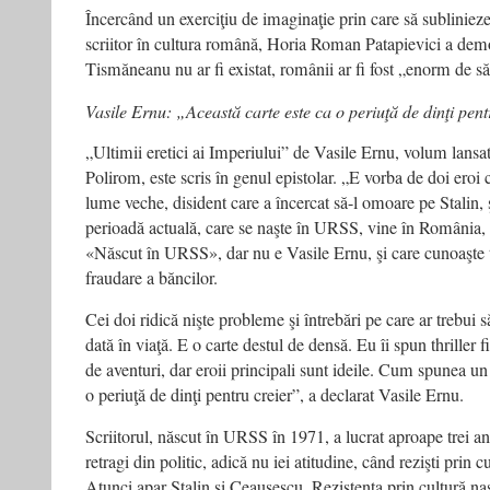
Încercând un exerciţiu de imaginaţie prin care să sublinieze 
scriitor în cultura română, Horia Roman Patapievici a dem
Tismăneanu nu ar fi existat, românii ar fi fost „enorm de să
Vasile Ernu: „Această carte este ca o periuţă de dinţi pent
„Ultimii eretici ai Imperiului” de Vasile Ernu, volum lans
Polirom, este scris în genul epistolar. „E vorba de doi eroi c
lume veche, disident care a încercat să-l omoare pe Stalin, 
perioadă actuală, care se naşte în URSS, vine în România, tră
«Născut în URSS», dar nu e Vasile Ernu, şi care cunoaşte to
fraudare a băncilor.
Cei doi ridică nişte probleme şi întrebări pe care ar trebui 
dată în viaţă. E o carte destul de densă. Eu îi spun thriller fi
de aventuri, dar eroii principali sunt ideile. Cum spunea un
o periuţă de dinţi pentru creier”, a declarat Vasile Ernu.
Scriitorul, născut în URSS în 1971, a lucrat aproape trei an
retragi din politic, adică nu iei atitudine, când rezişti prin cu
Atunci apar Stalin şi Ceauşescu. Rezistenţa prin cultură naşt