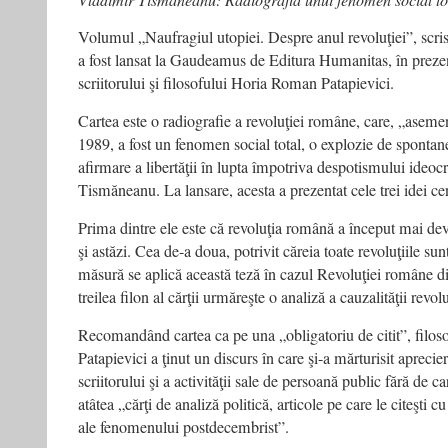
Volumul „Naufragiul utopiei. Despre anul revoluţiei”, scr
a fost lansat la Gaudeamus de Editura Humanitas, în prezen
scriitorului şi filosofului Horia Roman Patapievici.
Cartea este o radiografie a revoluţiei române, care, „asemen
1989, a fost un fenomen social total, o explozie de spontan
afirmare a libertăţii în lupta împotriva despotismului ideoc
Tismăneanu. La lansare, acesta a prezentat cele trei idei cent
Prima dintre ele este că revoluţia română a început mai d
şi astăzi. Cea de-a doua, potrivit căreia toate revoluţiile sun
măsură se aplică această teză în cazul Revoluţiei române di
treilea filon al cărţii urmăreşte o analiză a cauzalităţii revo
Recomandând cartea ca pe una „obligatoriu de citit”, filo
Patapievici a ţinut un discurs în care şi-a mărturisit aprecie
scriitorului şi a activităţii sale de persoană public fără de ca
atâtea „cărţi de analiză politică, articole pe care le citeşti cu
ale fenomenului postdecembrist”.