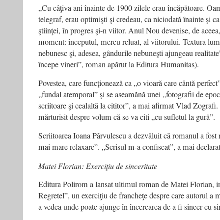
„Cu câţiva ani înainte de 1900 zilele erau încăpătoare. Oam
telegraf, erau optimişti şi credeau, ca niciodată înainte şi c
ştiinţei, în progres şi-n viitor. Anul Nou devenise, de acee
moment: începutul, mereu reluat, al viitorului. Textura lum
nebunesc şi, adesea, gândurile nebuneşti ajungeau realitat
începe vineri”, roman apărut la Editura Humanitas).
Povestea, care funcţionează ca „o vioară care cântă perfect
„fundal atemporal” şi se aseamănă unei „fotografii de epoc
scriitoare şi cealaltă la cititor”, a mai afirmat Vlad Zografi
mărturisit despre volum că se va citi „cu sufletul la gură”.
Scriitoarea Ioana Pârvulescu a dezvăluit că romanul a fost r
mai mare relaxare”. „Scrisul m-a confiscat”, a mai declarat
Matei Florian: Exerciţiu de sinceritate
Editura Polirom a lansat ultimul roman de Matei Florian, in
Regretel”, un exerciţiu de francheţe despre care autorul a mă
a vedea unde poate ajunge în încercarea de a fi sincer cu si