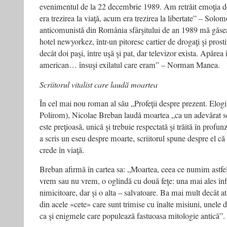
evenimentul de la 22 decembrie 1989. Am retrăit emoţia de
era trezirea la viaţă, acum era trezirea la libertate” – So
anticomunistă din România sfârşitului de an 1989 mă găsea
hotel newyorkez, într-un pitoresc cartier de drogaţi şi prost
decât doi paşi, între uşă şi pat, dar televizor exista. Apărea
american… însuşi exilatul care eram” – Norman Manea.
Scriitorul vitalist care laudă moartea
În cel mai nou roman al său „Profeţii despre prezent. Elogi
Polirom), Nicolae Breban laudă moartea „ca un adevărat se
este preţioasă, unică şi trebuie respectată şi trăită în profu
a scris un eseu despre moarte, scriitorul spune despre el că
crede în viaţă.
Breban afirmă în cartea sa: „Moartea, ceea ce numim astfel
vrem sau nu vrem, o oglindă cu două feţe: una mai ales înf
nimicitoare, dar şi o alta – salvatoare. Ba mai mult decât a
din acele «cete» care sunt trimise cu înalte misiuni, unele di
ca şi enigmele care populează fastuoasa mitologie antică”.