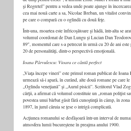
şi Regretel” pentru a vedea unde poate ajunge în încercarea 
cea mai nouă carte a sa, Nicolae Breban, un vitalist convin
pe care o compară cu o oglindă cu două feţe.
Într-una, moartea este înfricoşătoare şi hâdă, într-alta se ar
volumul coordonat de Dan Lungu şi Lucian Dan Teodorovici
89″, momentul care s-a petrecut în urmă cu 20 de ani este pr
20 de personalităţi, dintr-o perspectivă emoţională.
Ioana Pârvulescu: Vioara ce cântă perfect
„Viaţa începe vineri” este primul roman publicat de Ioana P
urmează să-i apară, în curând, alte două romane pe care le 
„Oglinda veneţiană” şi „Aurul pisicii”. Scriitorul Vlad Zogr
cărţii, a afirmat că volumul constituie un „roman poliţist 
povestea unui bărbat găsit fără cunoştinţă în câmp, în zona
1897, în jurul căruia se ţese o intrigă complicată.
Acţiunea romanului se desfăşoară într-un interval de numai 
atmosfera lumii bucureştene în preajma anului 1900.