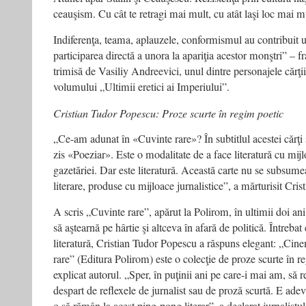
ceauşism. Cu cât te retragi mai mult, cu atât laşi loc mai mul
Indiferenţa, teama, aplauzele, conformismul au contribuit 
participarea directă a unora la apariţia acestor monştri” – f
trimisă de Vasiliy Andreevici, unul dintre personajele cărţii, 
volumului „Ultimii eretici ai Imperiului”.
Cristian Tudor Popescu: Proze scurte în regim poetic
„Ce-am adunat în «Cuvinte rare»? În subtitlul acestei cărţi 
zis «Poeziar». Este o modalitate de a face literatură cu mijl
gazetăriei. Dar este literatură. Această carte nu se subsumea
literare, produse cu mijloace jurnalistice”, a mărturisit Cri
A scris „Cuvinte rare”, apărut la Polirom, în ultimii doi ani
să aştearnă pe hârtie şi altceva în afară de politică. Întrebat 
literatură, Cristian Tudor Popescu a răspuns elegant: „Cin
rare” (Editura Polirom) este o colecţie de proze scurte în 
explicat autorul. „Sper, în puţinii ani pe care-i mai am, să
despart de reflexele de jurnalist sau de proză scurtă. E adev