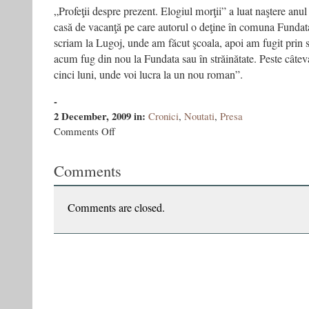
„Profeţii despre prezent. Elogiul morţii” a luat naştere anul
casă de vacanţă pe care autorul o deţine în comuna Fundata
scriam la Lugoj, unde am făcut şcoala, apoi am fugit prin st
acum fug din nou la Fundata sau în străinătate. Peste câtev
cinci luni, unde voi lucra la un nou roman”.
-
2 December, 2009
in:
Cronici
,
Noutati
,
Presa
on
Comments Off
Cărţile
noi
Comments
ale
scriitorilor
români
Comments are closed.