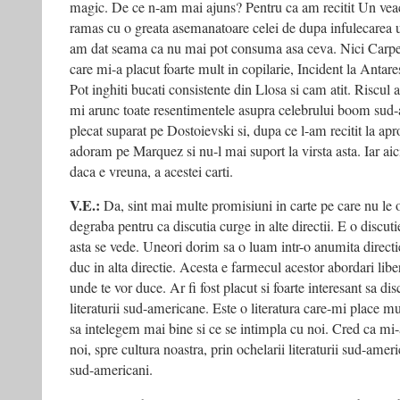
magic. De ce n-am mai ajuns? Pentru ca am recitit Un veac
ramas cu o greata asemanatoare celei de dupa infulecarea 
am dat seama ca nu mai pot consuma asa ceva. Nici Carpent
care mi-a placut foarte mult in copilarie, Incident la Anta
Pot inghiti bucati consistente din Llosa si cam atit. Riscul ace
mi arunc toate resentimentele asupra celebrului boom su
plecat suparat pe Dostoievski si, dupa ce l-am recitit la apro
adoram pe Marquez si nu-l mai suport la virsta asta. Iar aic
daca e vreuna, a acestei carti.
V.E.:
Da, sint mai multe promisiuni in carte pe care nu l
degraba pentru ca discutia curge in alte directii. E o discuti
asta se vede. Uneori dorim sa o luam intr-o anumita directie,
duc in alta directie. Acesta e farmecul acestor abordari liber
unde te vor duce. Ar fi fost placut si foarte interesant sa di
literaturii sud-americane. Este o literatura care-mi place mu
sa intelegem mai bine si ce se intimpla cu noi. Cred ca mi-a
noi, spre cultura noastra, prin ochelarii literaturii sud-amer
sud-americani.