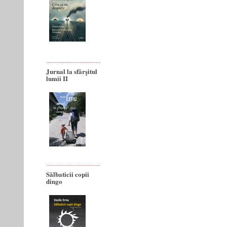
Jurnal la sfârșitul
lumii II
Sălbaticii copii
dingo