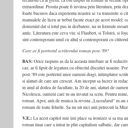
recunosti ca ai gresit, ca esti dispus sa renunti la vechile op
extraordinar. Prostia poate fi invinsa prin literatura, prin de
foarte bucuros daca experienta noastra se va transmite si cit
manualele de liceu ar trebui facute exact pe acest model: oa
domeniul dat si totul pus in dezbatere, nu in formule moart
antic. Literatura este ceva viu: si Flaubert, si Tolstoi, si Jo
sint contemporani unul cu altul si contemporani cu cititorul
Care ar fi portretul scriitorului roman post-‘89?
BAS:
Orice raspuns as da la aceasta intrebare ar fi reductiv 
caz, ar fi lipsit de legatura cu obiectul discutiei noastre. Po
post-‘89 este portretul unor oameni dragi, intimplator scrii
si alaturi de care am crescut. Am inceput sa lucrez in reda
in anul al doilea de facultate, la 20 de ani, alaturi de oame
Nicolescu, oameni care m-au invatat sa scriu. Pentru mine, e
roman. Apoi, anii de munca la revista „Luceafarul“ m-au adu
romani de toate felurile. Sa nu uit nici anii petrecuti la Mu
V.E.:
La acest capitol mie imi place sa ironizez si sa ma au
roman tinar care a intrat in plin capitalism salbatic, dar ca