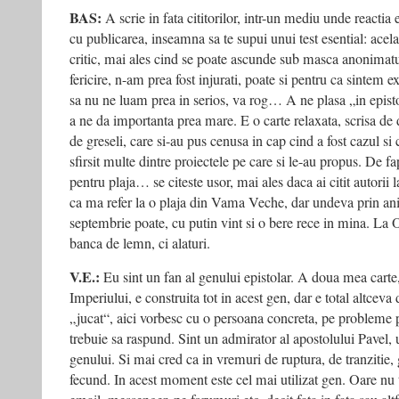
BAS:
A scrie in fata cititorilor, intr-un mediu unde reacti
cu publicarea, inseamna sa te supui unui test esential: acela
critic, mai ales cind se poate ascunde sub masca anonimatu
fericire, n-am prea fost injurati, poate si pentru ca sintem 
sa nu ne luam prea in serios, va rog… A ne plasa „in epis
a ne da importanta prea mare. E o carte relaxata, scrisa de d
de greseli, care si-au pus cenusa in cap cind a fost cazul si
sfirsit multe dintre proiectele pe care si le-au propus. De fa
pentru plaja… se citeste usor, mai ales daca ai citit autorii 
ca ma refer la o plaja din Vama Veche, dar undeva prin ani
septembrie poate, cu putin vint si o bere rece in mina. La 
banca de lemn, ci alaturi.
V.E.:
Eu sint un fan al genului epistolar. A doua mea carte, 
Imperiului, e construita tot in acest gen, dar e total altcev
„jucat“, aici vorbesc cu o persoana concreta, pe probleme pe
trebuie sa raspund. Sint un admirator al apostolului Pavel, 
genului. Si mai cred ca in vremuri de ruptura, de tranzitie, 
fecund. In acest moment este cel mai utilizat gen. Oare nu