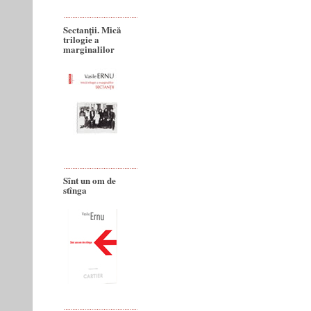
Sectanţii. Mică
trilogie a
marginalilor
Sînt un om de
stînga