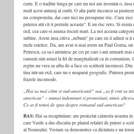
curte. E o traditie lunga pe care nu noi am inventat-o, insa
mult acest anturaj al curtii. O alta parte incearca sa pastrez
nu compromita, dar care nici nu presupune risc. Cum zice 
puterea atit cit ii permite aceasta“. E un risc zero. Si exista
exil, cea care-si asuma riscuri mari. La noi aceasta categori
subtire. Avem insa citiva „nebuni“ pe care eu ii admir si ii 
mele estetice. Da, am avut si mai avem un Paul Goma, u
Petrescu, ca sa-i amintesc pe cei pe care i-am urmarit mai at
oameni sint astazi la fel de marginalizati ca in comunism.
regim nu vrea sa aiba de-a face cu scriitorii incomozi. Din 
tina intr-un exil, care nu e neaparat geografic. Puterea pre
frazele incomode.
„Hai sa mai citim si sud-americanii“ sau „as fi vrut sa intr
american“ – numai indemnuri si promisiuni, nimic altceva…
Ce ar fi totusi de spus despre romanul sud-american?
BAS:
Hai sa recapitulam: am proiectat calatoria noastra i
care Vasile a dus discutia pe planul relatiei de putere a scri
al Neamului. Vroiam sa demonstrez ca dictatura e un teren