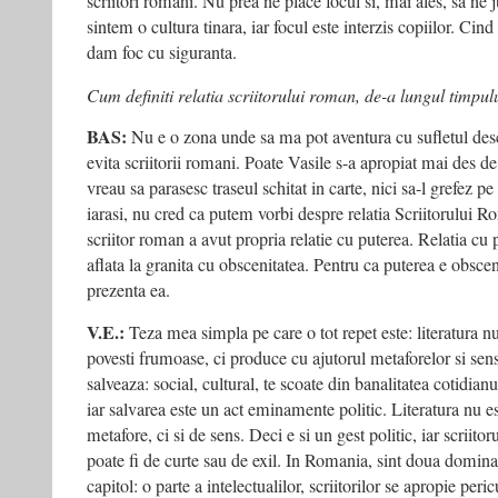
scriitori romani. Nu prea ne place focul si, mai ales, sa ne
sintem o cultura tinara, iar focul este interzis copiilor. Cin
dam foc cu siguranta.
Cum definiti relatia scriitorului roman, de-a lungul timpu
BAS:
Nu e o zona unde sa ma pot aventura cu sufletul desch
evita scriitorii romani. Poate Vasile s-a apropiat mai des d
vreau sa parasesc traseul schitat in carte, nici sa-l grefez pe 
iarasi, nu cred ca putem vorbi despre relatia Scriitorului 
scriitor roman a avut propria relatie cu puterea. Relatia cu 
aflata la granita cu obscenitatea. Pentru ca puterea e obsce
prezenta ea.
V.E.:
Teza mea simpla pe care o tot repet este: literatura 
povesti frumoase, ci produce cu ajutorul metaforelor si sensu
salveaza: social, cultural, te scoate din banalitatea cotidianu
iar salvarea este un act eminamente politic. Literatura nu e
metafore, ci si de sens. Deci e si un gest politic, iar scriito
poate fi de curte sau de exil. In Romania, sint doua dominan
capitol: o parte a intelectualilor, scriitorilor se apropie per