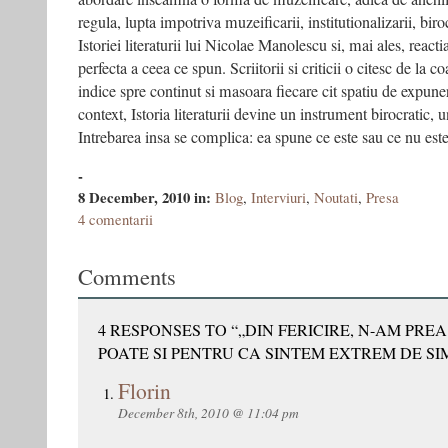
regula, lupta impotriva muzeificarii, institutionalizarii, biroc
Istoriei literaturii lui Nicolae Manolescu si, mai ales, react
perfecta a ceea ce spun. Scriitorii si criticii o citesc de la c
indice spre continut si masoara fiecare cit spatiu de expuner
context, Istoria literaturii devine un instrument birocratic
Intrebarea insa se complica: ea spune ce este sau ce nu este
-
8 December, 2010
in:
Blog
,
Interviuri
,
Noutati
,
Presa
4 comentarii
Comments
4 RESPONSES TO “„DIN FERICIRE, N-AM PREA
POATE SI PENTRU CA SINTEM EXTREM DE SIM
Florin
December 8th, 2010 @ 11:04 pm