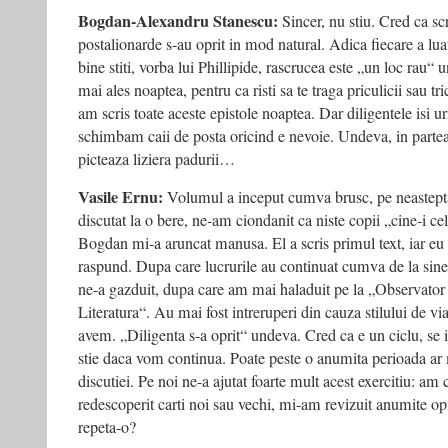
Bogdan-Alexandru Stanescu:
Sincer, nu stiu. Cred ca sc
postalionarde s-au oprit in mod natural. Adica fiecare a l
bine stiti, vorba lui Phillipide, rascrucea este „un loc rau“ 
mai ales noaptea, pentru ca risti sa te traga priculicii sau tr
am scris toate aceste epistole noaptea. Dar diligentele isi ur
schimbam caii de posta oricind e nevoie. Undeva, in partea 
picteaza liziera padurii…
Vasile Ernu:
Volumul a inceput cumva brusc, pe neastept
discutat la o bere, ne-am ciondanit ca niste copii „cine-i ce
Bogdan mi-a aruncat manusa. El a scris primul text, iar eu 
raspund. Dupa care lucrurile au continuat cumva de la sine
ne-a gazduit, dupa care am mai haladuit pe la „Observator
Literatura“. Au mai fost intreruperi din cauza stilului de v
avem. „Diligenta s-a oprit“ undeva. Cred ca e un ciclu, s
stie daca vom continua. Poate peste o anumita perioada ar m
discutiei. Pe noi ne-a ajutat foarte mult acest exercitiu: am c
redescoperit carti noi sau vechi, mi-am revizuit anumite o
repeta-o?