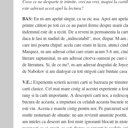
Ceea ce ne desparte te trimite, vrei nu vrei, inapoi la cartile
este adresat acest apel la lectura?
BAS:
Eu m-am apelat singur, ca sa zic asa. Apoi am apela
printre cititori pe toti cei ce au pareri ferme despre marii cl
indemnul este de a reciti. De a reveni in permanenta la carti
daca le lasi in stadiul de „indiscutabil“, mor, dispar. M-am
care imi poarta chipul: acela care eram in liceu, atunci cind
Marquez, m-am adresat celui care eram acum 5-6 ani, cind 
literare saptaminal, m-am adresat citorva oameni pe care-i 
de literatura. Si, de ce nu?, m-am adresat dragului de Joyc
de Nabokov si am dialogat cu toti strigoii care bintuie casa p
V.E.:
Experienta scrierii acestei carti se bazeaza pe trimitere
carti clasice. Cel mai mare cistig al acestei experiente a fos
rang si la carti importante. A descoperi carti noi, a redescope
bucura de aceasta, a impartasi cu celalalt aceasta bucurie 
esti viu. Acesta e marele cistig pentru noi. Pe parcursul scri
multe rasturnari de situatie: ne-am revizuit anumite pozitii
am inteles ca deseori am fost niste ignoranti blocati in niste