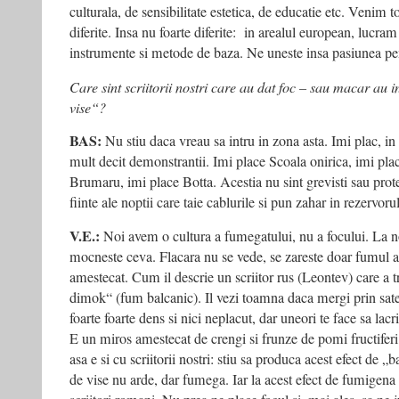
culturala, de sensibilitate estetica, de educatie etc. Venim tot
diferite. Insa nu foarte diferite: in arealul european, lucra
instrumente si metode de baza. Ne uneste insa pasiunea pent
Care sint scriitorii nostri care au dat foc – sau macar au i
vise“?
BAS:
Nu stiu daca vreau sa intru in zona asta. Imi plac, in
mult decit demonstrantii. Imi place Scoala onirica, imi pla
Brumaru, imi place Botta. Acestia nu sint grevisti sau protes
fiinte ale noptii care taie cablurile si pun zahar in rezervoru
V.E.:
Noi avem o cultura a fumegatului, nu a focului. La no
mocneste ceva. Flacara nu se vede, se zareste doar fumul a
amestecat. Cum il descrie un scriitor rus (Leontev) care a t
dimok“ (fum balcanic). Il vezi toamna daca mergi prin sate
foarte foarte dens si nici neplacut, dar uneori te face sa lacri
E un miros amestecat de crengi si frunze de pomi fructiferi
asa e si cu scriitorii nostri: stiu sa produca acest efect de 
de vise nu arde, dar fumega. Iar la acest efect de fumigena 