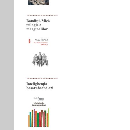
Bandiţii. Mică
trilogie a
marginalilor
Intelighenția
basarabeană azi