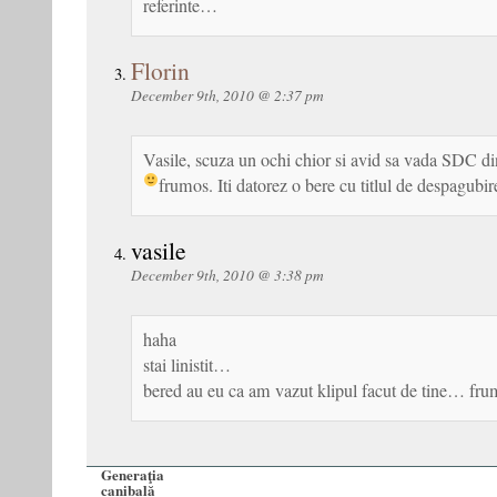
referinte…
Florin
December 9th, 2010 @ 2:37 pm
Vasile, scuza un ochi chior si avid sa vada SDC di
frumos. Iti datorez o bere cu titlul de despagubir
vasile
December 9th, 2010 @ 3:38 pm
haha
stai linistit…
bered au eu ca am vazut klipul facut de tine… fru
Generaţia
canibală