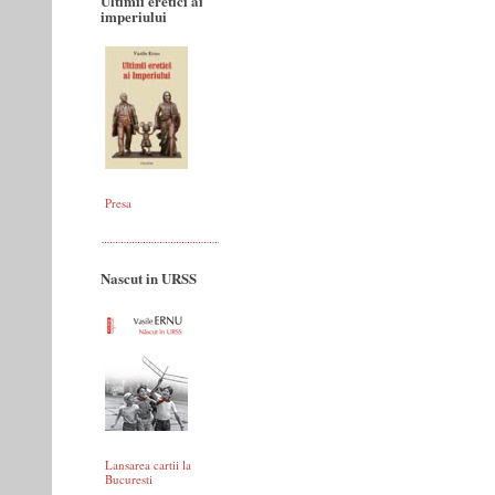
Ultimii eretici ai
imperiului
Presa
Nascut in URSS
Lansarea cartii la
Bucuresti