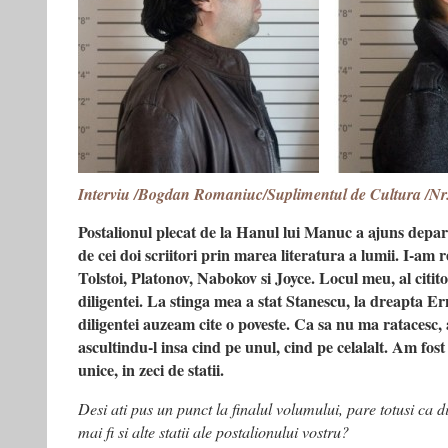
Interviu /Bogdan Romaniuc/Suplimentul de Cultura /Nr
Postalionul plecat de la Hanul lui Manuc a ajuns depart
de cei doi scriitori prin marea literatura a lumii. I-am r
Tolstoi, Platonov, Nabokov si Joyce. Locul meu, al cititor
diligentei. La stinga mea a stat Stanescu, la dreapta Er
diligentei auzeam cite o poveste. Ca sa nu ma ratacesc,
ascultindu-l insa cind pe unul, cind pe celalalt. Am fost
unice, in zeci de statii.
Desi ati pus un punct la finalul volumului, pare totusi ca di
mai fi si alte statii ale postalionului vostru?