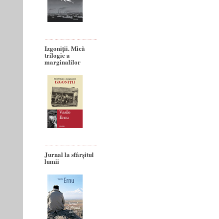
Izgoniții. Mică
trilogie a
marginalilor
Jurnal la sfârșitul
lumii