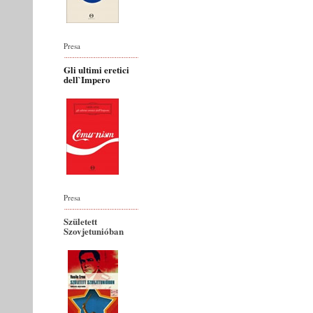
Presa
Gli ultimi eretici
dell`Impero
Presa
Született
Szovjetunióban