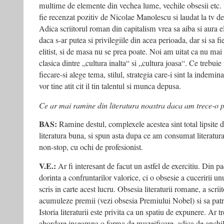
multime de elemente din vechea lume, vechile obsesii etc. 
fie recenzat pozitiv de Nicolae Manolescu si laudat la tv 
Adica scriitorul roman din capitalism vrea sa aiba si aura el
daca s-ar putea si privilegiile din acea perioada, dar si sa fie
elitist, si de masa nu se prea poate. Noi am uitat ca nu mai
clasica dintre „cultura inalta“ si „cultura joasa“. Ce trebuie
fiecare-si alege tema, stilul, strategia care-i sint la indemina
vor tine atit cit il tin talentul si munca depusa.
Ce ar mai ramine din literatura noastra daca am trece-o p
BAS:
Ramine destul, complexele acestea sint total lipsite
literatura buna, si spun asta dupa ce am consumat literatu
non-stop, cu ochi de profesionist.
V.E.:
Ar fi interesant de facut un astfel de exercitiu. Din pa
dorinta a confruntarilor valorice, ci o obsesie a cuceririi u
scris in carte acest lucru. Obsesia literaturii romane, a scrii
acumuleze premii (vezi obsesia Premiului Nobel) si sa patrun
Istoria literaturii este privita ca un spatiu de expunere. Ar t
abordare inseamna o forma de muzeificare, adica de anchilo