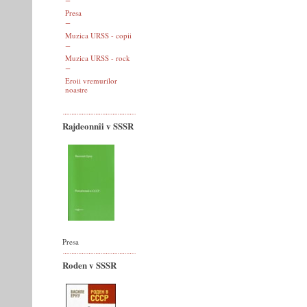
Presa
Muzica URSS - copii
Muzica URSS - rock
Eroii vremurilor
noastre
Rajdeonnîi v SSSR
Presa
Roden v SSSR