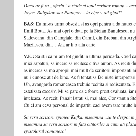
Daca ar fi sa „oferiti“ o statie si unui scriitor roman – 
Joyce, Bulgakov sau Platonov – la cine v-ati gindi?
BAS:
Eu mi-as urma obsesia si as opri pentru a da nutret ca
Emil Botta. As mai opri o data pe la Stefan Banulescu, nu 
Sadoveanu, din Caragiale, din Camil, din Breban, din Argh
Mazilescu, din… Aia ar fi o alta carte.
V.E.:
Sa stii ca m-am tot gindit in ultima perioada. Cred ca 
mici sapaturi, sa incerc sa recitesc citiva autori. As reciti d
as incerca sa ma apropii mai mult de scriitorii importanti a
nu-i cunosc atit de bine. As fi tentat sa fac niste interpretari
Uh, avangarda romaneasca trebuie recitita si rediscutata. E
estetizata excesiv. Mi se pare ca e foarte prost evaluata, iar 
inteleasa. As reciti Panait Istrati si, mai ales, Constantin St
Cu el am ceva personal de impartit, caci avem tare multe 
Sa scrii scrisori, spunea Kafka, inseamna „sa te despoi in
inseamna sa scrii scrisori in fata cititorilor si cum ati pl
epistolarul romanesc?