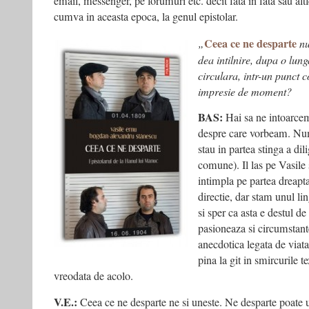
email, messenger, pe forumuri etc. decit fata in fata sau a
cumva in aceasta epoca, la genul epistolar.
Ceea ce ne desparte
„
nu
dea intilnire, dupa o lun
circulara, intr-un punct 
impresie de moment?
BAS:
Hai sa ne intoarcem
despre care vorbeam. Num
stau in partea stinga a dil
comune). Il las pe Vasile
intimpla pe partea dreapta
directie, dar stam unul lin
si sper ca asta e destul de 
pasioneaza si circumstantel
anecdotica legata de viata
pina la git in smircurile t
vreodata de acolo.
V.E.:
Ceea ce ne desparte ne si uneste. Ne desparte poate u