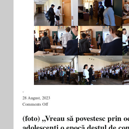
-
28 August, 2023
on
Comments Off
Școala
32
(foto) „Vreau să povestesc prin o
după
adolescenți o epocă destul de co
32
de