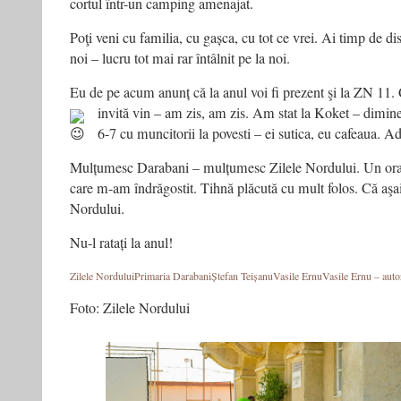
cortul într-un camping amenajat.
Poţi veni cu familia, cu gașca, cu tot ce vrei. Ai timp de di
noi – lucru tot mai rar întâlnit pe la noi.
Eu de pe acum anunț că la anul voi fi prezent şi la ZN 11
invită vin – am zis, am zis. Am stat la Koket
– dimine
6-7 cu muncitorii la povesti – ei sutica, eu cafeaua. Ad
Mulțumesc Darabani – mulțumesc Zilele Nordului. Un oraş,
care m-am îndrăgostit. Tihnă plăcută cu mult folos. Că aşai 
Nordului.
Nu-l ratați la anul!
Zilele Nordului
Primaria Darabani
Ștefan Teișanu
Vasile Ernu
Vasile Ernu – auto
Foto: Zilele Nordului