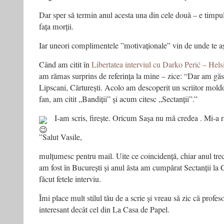
Dar sper să termin anul acesta una din cele două – e timpul
fața morții.
Iar uneori complimentele ”motivaționale” vin de unde te aș
Când am citit în
Libertatea interviul cu Darko Perić – Hels
am rămas surprins de referința la mine – zice: “Dar am găsit
Lipscani, Cărturești. Acolo am descoperit un scriitor mold
fan, am citit „Bandiții” și acum citesc „Sectanții”.”
I-am scris, firește. Oricum Sașa nu mă credea
. Mi-a 
”Salut Vasile,
mulțumesc pentru mail. Uite ce coincidență, chiar anul tre
am fost în București și anul ăsta am cumpărat Sectanții la 
făcut fetele interviu.
Îmi place mult stilul tău de a scrie și vreau să zic că profe
interesant decât cel din La Casa de Papel.