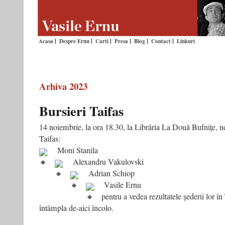
Acasa
Despre Ernu
Carti
Presa
Blog
Contact
Linkuri
Arhiva 2023
Bursieri Taifas
14 noiembrie, la ora 18.30, la Librăria La Două Bufnițe, n
Taifas:
Moni Stanila
Alexandru Vakulovski
Adrian Schiop
Vasile Ernu
pentru a vedea rezultatele șederii lor în
întâmpla de-aici încolo.