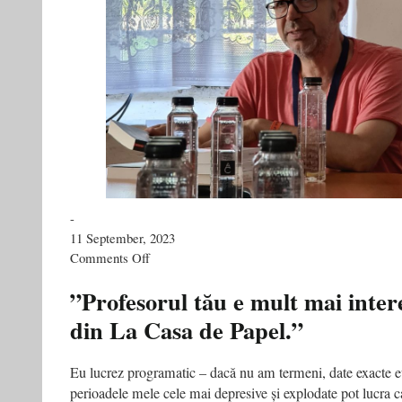
-
11 September, 2023
on
Comments Off
Cum
să
”Profesorul tău e mult mai inter
fugi
din La Casa de Papel.”
de
Untold
şi
Gheboasa?
Eu lucrez programatic – dacă nu am termeni, date exacte eu
Doar
perioadele mele cele mai depresive și explodate pot lucra c
Darabani