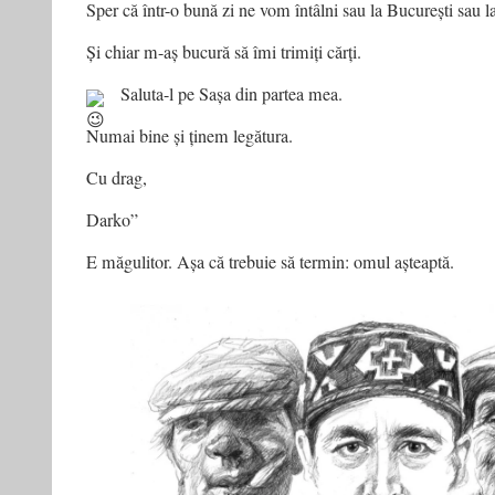
Sper că într-o bună zi ne vom întâlni sau la București sau l
Și chiar m-aș bucură să îmi trimiți cărți.
Saluta-l pe Sașa din partea mea.
Numai bine și ținem legătura.
Cu drag,
Darko”
E măgulitor. Așa că trebuie să termin: omul așteaptă.