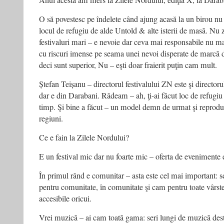
Anul acesta am mers la Zilele Nordului, ediţia X, la Daraban
O să povestesc pe îndelete când ajung acasă la un birou nu d
locul de refugiu de alde Untold & alte isterii de masă. Nu 
festivaluri mari – e nevoie dar ceva mai responsabile nu ma
cu riscuri imense pe seama unei nevoi disperate de marcă d
deci sunt superior, Nu – eşti doar fraierit puţin cam mult.
Ștefan Teișanu – directorul festivalului ZN este şi director
dar e din Darabani. Râdeam – ah, ţi-ai făcut loc de refugiu
timp. Şi bine a făcut – un model demn de urmat şi reprodus
regiuni.
Ce e fain la Zilele Nordului?
E un festival mic dar nu foarte mic – oferta de evenimente 
În primul rând e comunitar – asta este cel mai important: 
pentru comunitate, în comunitate şi cam pentru toate vârst
accesibile oricui.
Vrei muzică – ai cam toată gama: seri lungi de muzică destu