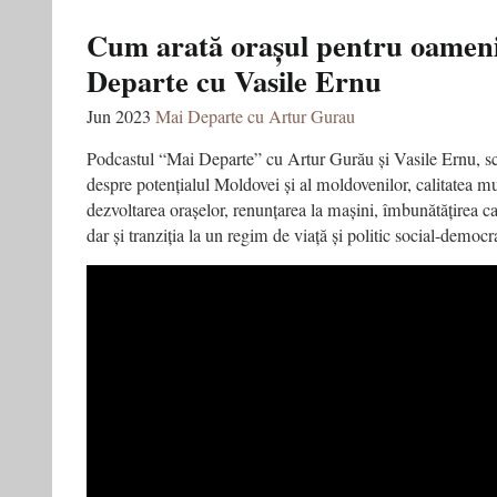
”Profesorul
tău
Cum arată orașul pentru oamen
e
Departe cu Vasile Ernu
mult
mai
interesant
Jun 2023
Mai Departe cu Artur Gurau
decât
cel
Podcastul “Mai Departe” cu Artur Gurău și Vasile Ernu, scri
din
despre potențialul Moldovei și al moldovenilor, calitatea m
La
dezvoltarea orașelor, renunțarea la mașini, îmbunătățirea cali
Casa
de
dar și tranziția la un regim de viață și politic social-democr
Papel.”