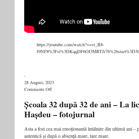
https://youtube.com/watch?v=vr_B8-
J9NF8%3Fsi%3DKqqDF6OI3MRTJr76%26start%3D3
-
28 August, 2023
on
Comments Off
Cum
arată
Școala 32 după 32 de ani – La lic
orașul
Hașdeu – fotojurnal
pentru
oameni
Mai
Asta a fost cea mai emoționantă întâlnire din ultimii ani – 
Departe
autentică și după o absență mare, tare mare.
cu