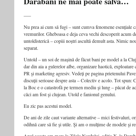
Darabani ne mai poate salva…
susține.
Ceea
ce
—–
ne
desparte
Nu prea ai cum să fugi – sunt cumva fenomene esențiale car
vremurilor. Gheboasa e deja ceva vechi descoperit acum de
untoldisterică – copiii noștri ascultă demult asta. Nimic n
separat.
Untold – un soi de mașină de făcut bani pe model a la Cluj
dar din aia a gulerelor albe, organizare haotică, exploatare
PR şi marketing agresiv. Vedeți pe pagina prietenului Pav
discuții serioase despre asta – Colectiv e acolo. Tot spun: 
la Boc e o catastrofă pe termen mediu şi lung – păcat de ac
căci am fost şi clujean. Utold e fanionul genului.
Eu zic pas acestui model.
De ani de zile caut variante alternative – mici festivaluri, o
odihnă care să fie şi utile. Şi am o mulțime de modele şi 