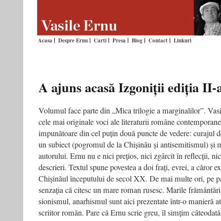
Acasa
Despre Ernu
Carti
Presa
Blog
Contact
Linkuri
A ajuns acasă Izgoniții ediția II
Volumul face parte din „Mica trilogie a marginalilor”. Vasi
cele mai originale voci ale literaturii române contemporane.
impunătoare din cel puțin două puncte de vedere: curajul d
un subiect (pogromul de la Chișinău și antisemitismul) și mat
autorului. Ernu nu e nici prețios, nici zgârcit în reflecții, nic
descrieri. Textul spune povestea a doi frați, evrei, a căror e
Chișinăul începutului de secol XX. De mai multe ori, pe pa
senzația că citesc un mare roman rusesc. Marile frământăr
sionismul, anarhismul sunt aici prezentate într-o manieră at
scriitor român. Pare că Ernu scrie greu, îl simțim câteodată 