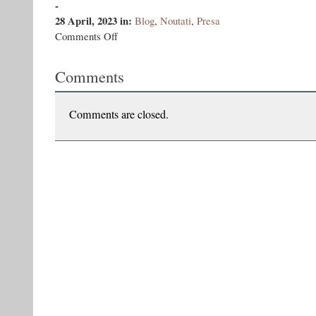
-
28 April, 2023
in:
Blog
,
Noutati
,
Presa
on
Comments Off
A
ajuns
Comments
acasă
Izgoniții
ediția
II-
Comments are closed.
a
de
buzunar