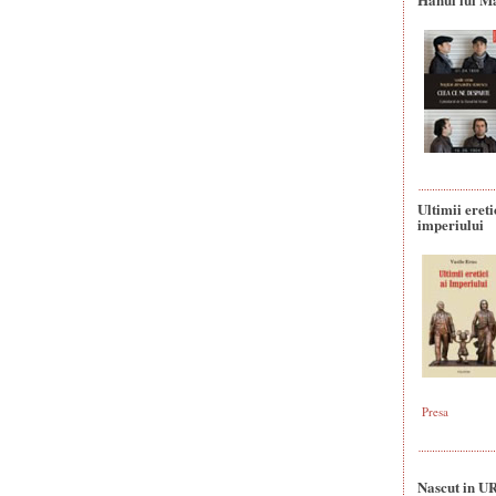
Ultimii ereti
imperiului
Presa
Nascut in U