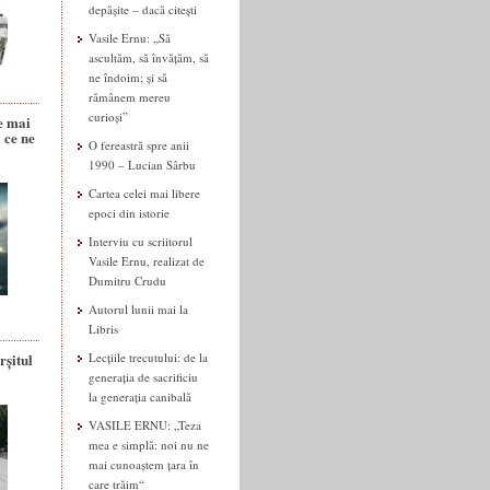
depășite – dacă citești
Vasile Ernu: „Să
ascultăm, să învățăm, să
ne îndoim; și să
rămânem mereu
curioși”
e mai
 ce ne
O fereastră spre anii
1990 – Lucian Sârbu
Cartea celei mai libere
epoci din istorie
Interviu cu scriitorul
Vasile Ernu, realizat de
Dumitru Crudu
Autorul lunii mai la
Libris
rșitul
Lecțiile trecutului: de la
generația de sacrificiu
la generația canibală
VASILE ERNU: „Teza
mea e simplă: noi nu ne
mai cunoaștem țara în
care trăim“