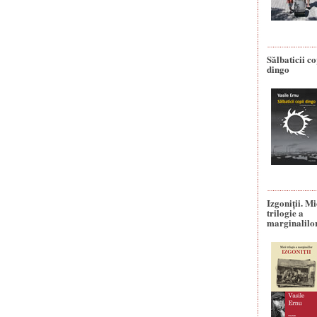
Sălbaticii co
dingo
Izgoniții. M
trilogie a
marginalilo