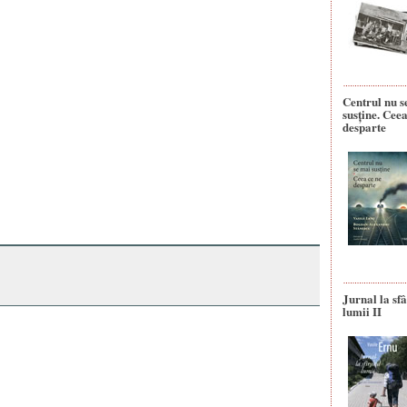
Centrul nu s
susține. Ceea
desparte
Jurnal la sfâ
lumii II