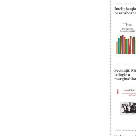
Intelighenți
basarabeană
Sectanţii. M
trilogie a
marginalilo
Sînt un om d