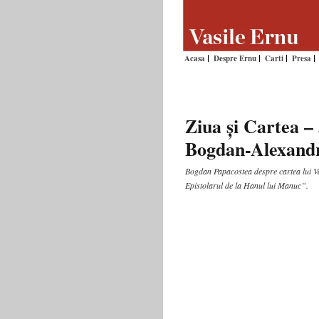
Acasa
Despre Ernu
Carti
Presa
Ziua și Cartea –
Bogdan-Alexand
Bogdan Papacostea despre cartea lui V
Epistolarul de la Hanul lui Manuc”.