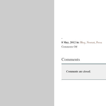
-
8 May, 2012
in:
Blog
,
Noutati
,
Presa
on
Comments Off
Ziua
și
Comments
Cartea
–
30
Comments are closed.
Aprilie
/
Vasile
Ernu
&
Bogdan-
Alexandru
Stănescu