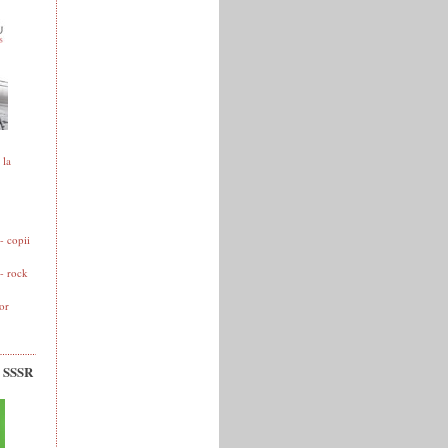
 la
 copii
- rock
or
v SSSR