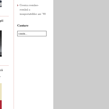
Cronica româno-
română a
insuportabililor ani ’90
pii
Cautare
ică
r