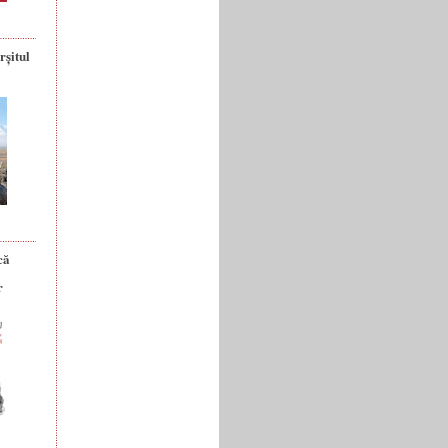
rșitul
că
r