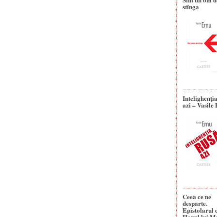
stînga
Intelighenţi
azi – Vasile
Ceea ce ne
desparte.
Epistolarul 
Hanul lui M