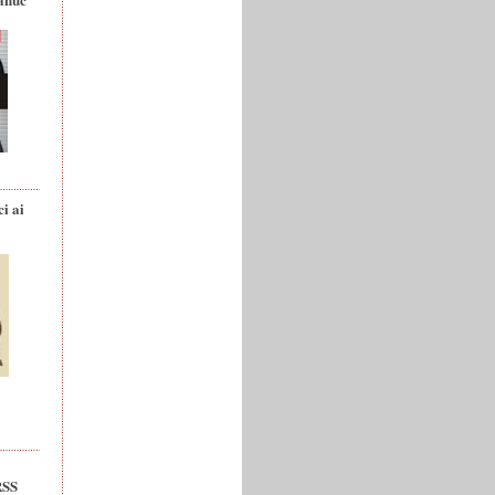
ci ai
RSS