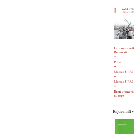
Lansarea cartii
Bucuresti
Presa
Muzica URSS -
Muzica URSS 
Eroii vremuril
noastre
Rajdeonnîi 