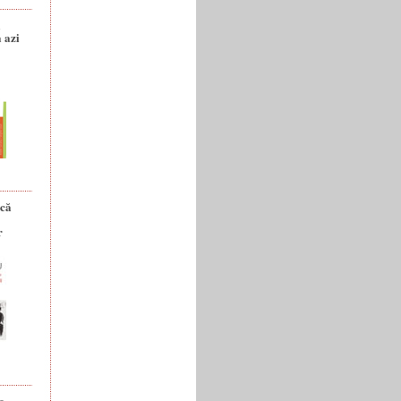
a
 azi
ică
r
e