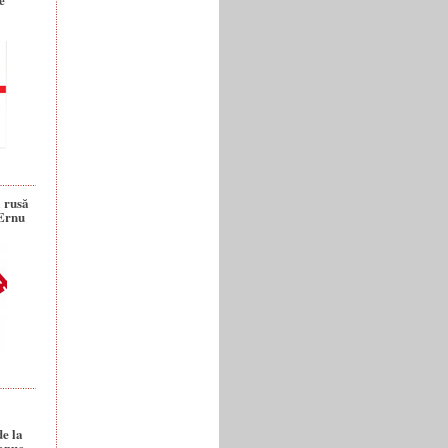
a rusă
 Ernu
de la
anuc