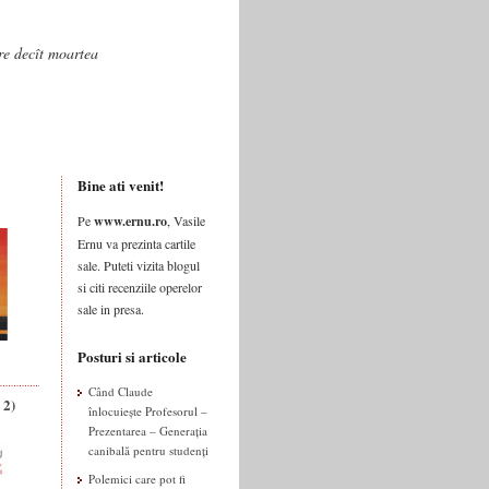
are decît moartea
Bine ati venit!
Pe
www.ernu.ro
, Vasile
Ernu va prezinta cartile
sale. Puteti vizita blogul
si citi recenziile operelor
sale in presa.
Posturi si articole
Când Claude
 2)
înlocuiește Profesorul –
Prezentarea – Generația
canibală pentru studenți
Polemici care pot fi