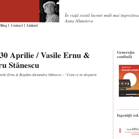
În viaţă există lucruri mult mai îngrozito
Anna Ahmatova
Blog
Contact
Linkuri
 30 Aprilie / Vasile Ernu &
Generaţia
canibală
ru Stănescu
asile Ernu & Bogdan-Alexandru Stănescu – “Ceea ce ne desparte.
Izgoniții (ed.