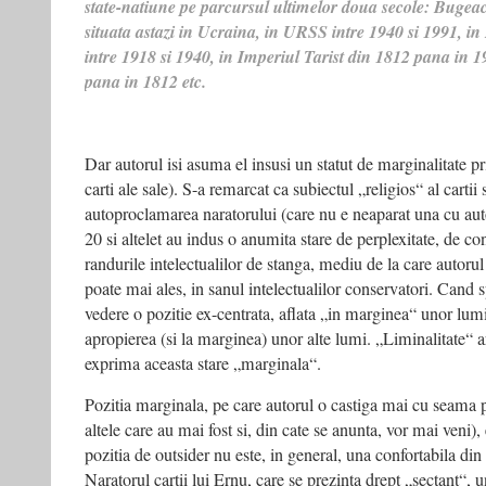
state-natiune pe parcursul ultimelor doua secole: Bugeac
situata astazi in Ucraina, in URSS intre 1940 si 1991, 
intre 1918 si 1940, in Imperiul Tarist din 1812 pana in 19
pana in 1812 etc.
Dar autorul isi asuma el insusi un statut de marginalitate pri
carti ale sale). S-a remarcat ca subiectul „religios“ al cartii 
autoproclamarea naratorului (care nu e neaparat una cu auto
20 si altelet au indus o anumita stare de perplexitate, de con
randurile intelectualilor de stanga, mediu de la care autorul 
poate mai ales, in sanul intelectualilor conservatori. Cand
vedere o pozitie ex-centrata, aflata „in marginea“ unor lumi s
apropierea (si la marginea) unor alte lumi. „Liminalitate“ ar
exprima aceasta stare „marginala“.
Pozitia marginala, pe care autorul o castiga mai cu seama pr
altele care au mai fost si, din cate se anunta, vor mai veni), 
pozitia de outsider nu este, in general, una confortabila din
Naratorul cartii lui Ernu, care se prezinta drept „sectant“, u