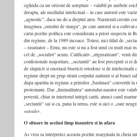
oglinda cu un orizont de asteptare – valabil pe ambele esich
dreapta, ale mediului intelectual – in care autorul este vazut
„agnostic“, daca nu de-a dreptul ateu. Naratorul-crestin co
imaginea „omului de stanga“, pe care autorul si-a cultivat-o 
carui pozitie politica este considerata a priori suspecta in Ro
din regiune, de la 1989 incoace. Totusi, nici titlul de „secta
– rasunator – Ernu, nu este si nu a fost unul cu mult mai m
cel de „socialist“ acum. Calificativ „stigmatizant“, venit di
confesionale majoritare, „sectantii“ au fost perceputi si ei de 
de slujnicii si enoriasii bisericii ortodoxe si de intelectualii
regiune drept un grup strain corpului natiunii si al bunei sal
dupa aparitia in regiune a primilor „bastinasi“ convertiti la
protestante. Dar „liminalitatea“ autorului-narator este valabi
povestii, chiar in interiorul intrigii cartii, atunci cand martur
„sectantii“ sai si ca, pana la urma, este si aici o „oaie neag
outsider
.
O situare in acelasi timp inauntru si in afara
As vrea sa interpretez aceasta pozitie marginala in cheia unei