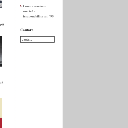
Cronica româno-
română a
insuportabililor ani ’90
pii
Cautare
ică
r