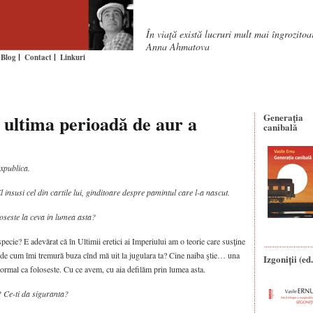
În viaţă există lucruri mult mai îngrozito
Anna Ahmatova
Blog
Contact
Linkuri
e ultima perioadă de aur a
Generaţia
canibală
oxpublica.
 insusi cel din cartile lui, ginditoare despre pamintul care l-a nascut.
loseste la ceva in lumea asta?
specie? E adevărat că în Ultimii eretici ai Imperiului am o teorie care susţine
ede cum îmi tremură buza cînd mă uit la jugulara ta? Cine naiba ştie… una
Izgoniții (ed.
 normal ca foloseste. Cu ce avem, cu aia defilăm prin lumea asta.
Ce-ti da siguranta?