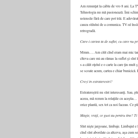
Am renunţat la cablu de vro 8 ani. La T
Tehnologia nu mă pasionează. Îmi schimb
ustensile fără de care pot trăi. E adevăr
cauza stilului de a comunica. TV-ul însă
retrogradă.
Care-i cartea ta de suflet, cu care nu pr
Mmm…. Am citit cînd eram mai mic tare m
cîteva care mi-au rămas la suflet şi sînt
s-a călit oţelul e o carte la care ţin mul
se scoate acum, cartea e chiar bunicică.
Crezi in extraterestri?
Extratereştrii nu sînt interesanţi. Sau, p
aceea, mă rezum la relaţiile cu aceştia… 
orice plantă, sex tot ca noi faceau. Ce pli
Magie, vraji, ce gust au pentru tine? Ti
Sînt nişte jargoane, limbaje. Limbajul e 
cînd sînt abordate ca altceva, aşa cum se