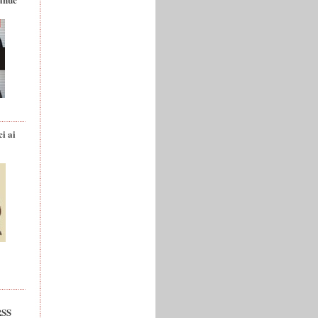
ci ai
RSS