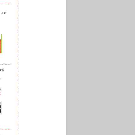
a
 azi
ică
r
e