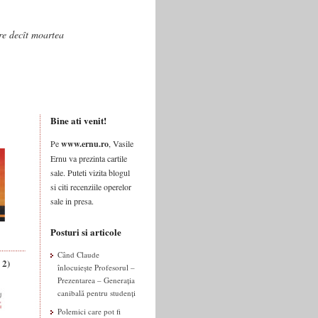
are decît moartea
Bine ati venit!
Pe
www.ernu.ro
, Vasile
Ernu va prezinta cartile
sale. Puteti vizita blogul
si citi recenziile operelor
sale in presa.
Posturi si articole
Când Claude
 2)
înlocuiește Profesorul –
Prezentarea – Generația
canibală pentru studenți
Polemici care pot fi