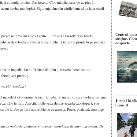
oşti, şi cu mulţi români. Dar trece… Cînd mă plictisesc de ei, plec în
 acum devine patologică. Siguranţa vine din cărţile bune şi de la prietenii
Centrul nu s
 păcate nu prea am voie să spun… Sînt aici să rezolv ceva foarte
susține. Ceea
ndivizi de o boală gravă din zona prostiei. Dar te vei prinde tu pe parcurs
desparte
eşesc?
rmă de tragedie. Iar suferinţa e din plin şi o avem mereu cu noi.
ericiţi sau plictisiţi.
 vei citi vreodata?
 niciodată să o termin. Amicul Bogdan Stanescu cu care vorbesc pe tema
Jurnal la sfâ
e la cap să o termin. Am citit multe texte depsre aceasta capodoperă, ştiu
lumii II
ate carţile lui Joyce, însă am probleme cu aceasta. Poate, poate mă convinge
 moda cu mobilele-ipodurile-imacurile- tehnologia de ultima generatie. De