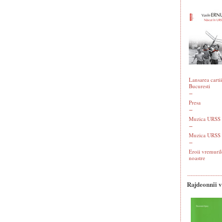
Lansarea cartii
Bucuresti
Presa
Muzica URSS -
Muzica URSS 
Eroii vremuril
noastre
Rajdeonnîi 