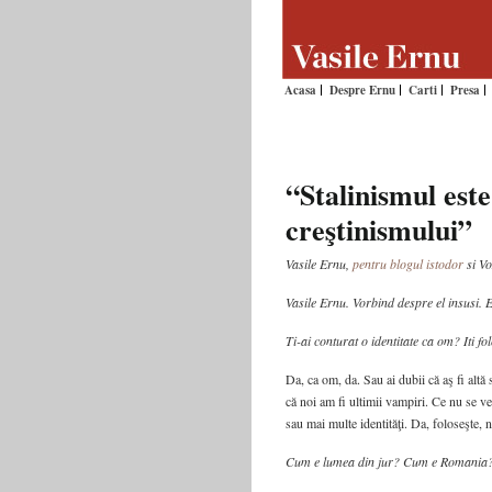
Acasa
Despre Ernu
Carti
Presa
“Stalinismul est
creştinismului”
Vasile Ernu,
pentru blogul istodor
si V
Vasile Ernu. Vorbind despre el insusi. El
Ti-ai conturat o identitate ca om? Iti fo
Da, ca om, da. Sau ai dubii că aş fi altă 
că noi am fi ultimii vampiri. Ce nu se v
sau mai multe identităţi. Da, foloseşte,
Cum e lumea din jur? Cum e Romania? 