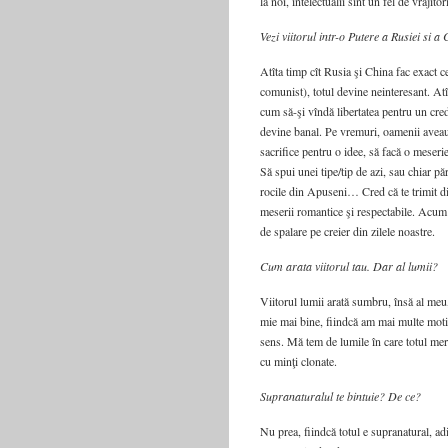
la noi, intelectualii sînt un fel de vrăjito
Vezi viitorul intr-o Putere a Rusiei si a
Atîta timp cît Rusia şi China fac exact 
comunist), totul devine neinteresant. Atî
cum să-şi vîndă libertatea pentru un credit
devine banal. Pe vremuri, oamenii avea
sacrifice pentru o idee, să facă o meserie
Să spui unei tipe/tip de azi, sau chiar pă
rocile din Apuseni… Cred că te trimit dir
meserii romantice şi respectabile. Acum 
de spalare pe creier din zilele noastre.
Cum arata viitorul tau. Dar al lumii?
Viitorul lumii arată sumbru, însă al meu,
mie mai bine, fiindcă am mai multe motiv
sens. Mă tem de lumile în care totul merg
cu minţi clonate.
Supranaturalul te bintuie? De ce?
Nu prea, fiindcă totul e supranatural, ad