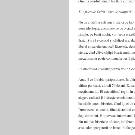
Omul a pierdut demult legătura cu natur
Ti-e frica de Criza? Cum te adaptezi?
Nu de criză îmi este mie frică, ci de fap
noua ideologie, avem nevoie de o criză cu
simplu: pe banii noştri, vor farda aceast
tîrziu. Ştu că e comod şi căldicel aşa, d
liberal e mai eficient decît lăcustele, de
pierde, cînd cîţiva cîştigă foarte mult, 
mecanism nu poate continua la nesfîrşit.
Ce inseamna credinta pentru tine? C
Auuu!! ce întrebări prăpastioase. În ul
ultima perioadă, ultimii 70 de ani. Eu su
creştinismului. El este ultimul regim în c
alegere radicală îi întăreşte temeiul credi
bancă dispare o biserică. Cînd îţi iei un 
Dumnezeu” cu credit, fiindcă creditul e o
deţii controlul. E o poveste interesantă
Nu-mi plac bisericile oficiale, indiferen
asta, ador spărgătorii de banci. Ei fac ge