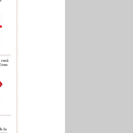
a rusă
 Ernu
de la
anuc