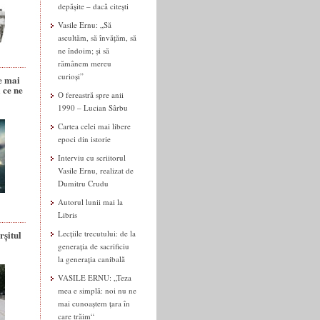
depășite – dacă citești
Vasile Ernu: „Să
ascultăm, să învățăm, să
ne îndoim; și să
rămânem mereu
curioși”
e mai
 ce ne
O fereastră spre anii
1990 – Lucian Sârbu
Cartea celei mai libere
epoci din istorie
Interviu cu scriitorul
Vasile Ernu, realizat de
Dumitru Crudu
Autorul lunii mai la
Libris
rșitul
Lecțiile trecutului: de la
generația de sacrificiu
la generația canibală
VASILE ERNU: „Teza
mea e simplă: noi nu ne
mai cunoaștem țara în
care trăim“