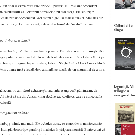
V am doar o sirmă mică care prinde 3 posturi. Nu mai sînt dependent.
 calculatorul sau telefonul numai cînd nu mai merg. Ele sînt nişte
at că de net sînt dependent. Acum îmi e greu să trăiesc fără el. Mai ales din
 are o funcţie tot mai nocivă, a devenit o formă de “media” tot mai
Sălbaticii co
dingo
ea-ti vine sa te lauzi?
ulte cărţi. Multe din ele foarte proaste. Din alea cu eroi comunişti. Sînt
 legat puternic sentimental. Un soi de trash de care nu mă pot desprăţi. Aşa
t şi chiar ştiu fragmente pe dinafara, haha… Să ştii însă, că la cîtă maculatură
 Pentru mine însă e legată de o anumită perioadă, de un anumit fel de a visa.
Izgoniții. M
înă acum, nu am văzut extratereştri mai interesanţi decît pămîntenii, de
trilogie a
marginalilo
Ai văzut că aia din Avatar, chiar dacă aveau cozile cu care se conectau la
ctiseală.
 s-a ghicit in palma?
limbaj şi nimic mai mult. Ele trebuies tratate ca atare, devin neinteresante
 întîmplă deseori pe pamînt şi, mai ales în ţărişoara noastră. E interesant că