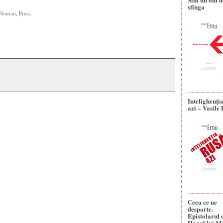
stînga
Noutati
,
Presa
Intelighenţi
azi – Vasile
Ceea ce ne
desparte.
Epistolarul 
Hanul lui M