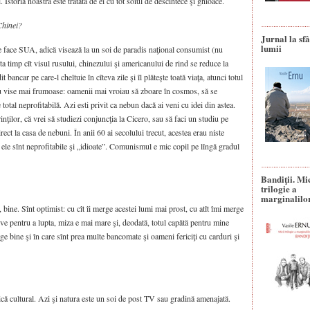
ri. Istoria noastră este tratată de ei cu tot soiul de descîntece şi ghioace.
 Chinei?
Jurnal la sfâ
lumii
ce face SUA, adică visează la un soi de paradis naţional consumist (nu
ta timp cît visul rusului, chinezului şi americanului de rind se reduce la
 bancar pe care-l cheltuie în cîteva zile şi îl plăteşte toată viaţa, atunci totul
u vise mai frumoase: oamenii mai vroiau să zboare în cosmos, să se
 total neprofitabilă. Azi esti privit ca nebun dacă ai veni cu idei din astea.
rinţilor, că vrei să studiezi conjuncţia la Cicero, sau să faci un studiu pe
ect la casa de nebuni. În anii 60 ai secolului trecut, acestea erau niste
ele sînt neprofitabile şi „idioate”. Comunismul e mic copil pe lîngă gradul
Bandiţii. Mi
trilogie a
marginalilo
 bine. Sînt optimist: cu cît îi merge acestei lumi mai prost, cu atît îmi merge
e pentru a lupta, miza e mai mare şi, deodată, totul capătă pentru mine
e bine şi în care sînt prea multe bancomate şi oameni fericiţi cu carduri şi
ică cultural. Azi şi natura este un soi de post TV sau gradină amenajată.