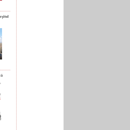
rșitul
că
r