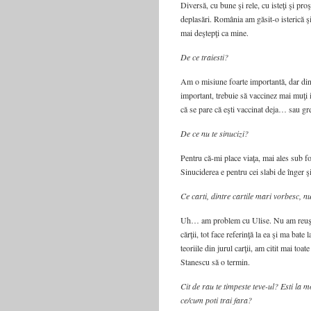
Diversă, cu bune şi rele, cu isteţi şi pr
deplasări. România am găsit-o isterică şi
mai deştepţi ca mine.
De ce traiesti?
Am o misiune foarte importantă, dar din
important, trebuie să vaccinez mai muţi i
că se pare că eşti vaccinat deja… sau gr
De ce nu te sinucizi?
Pentru că-mi place viaţa, mai ales sub fo
Sinuciderea e pentru cei slabi de înger şi f
Ce carti, dintre cartile mari vorbesc, nu
Uh… am problem cu Ulise. Nu am reuşit
cărţii, tot face referinţă la ea şi ma bat
teoriile din jurul carţii, am citit mai to
Stanescu să o termin.
Cit de rau te timpeste teve-ul? Esti la
ce/cum poti trai fara?