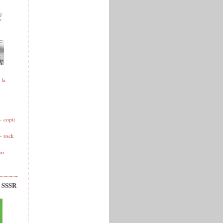
 la
 copii
- rock
or
v SSSR