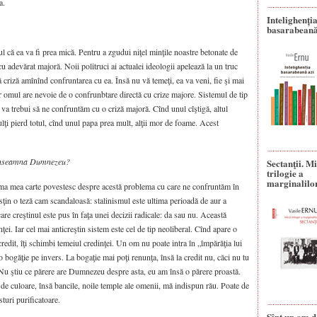
a.
Intelighenți
basarabeană
tul că ea va fi prea mică. Pentru a zgudui niţel minţile noastre betonate de
 adevărat majoră. Noii politruci ai actualei ideologii apelează la un truc
ă criză amînînd confruntarea cu ea. Însă nu vă temeţi, ea va veni, fie şi mai
ar omul are nevoie de o confrunbtare directă cu crize majore. Sistemul de tip
ci va trebui să ne confruntăm cu o criză majoră. Cînd unul cîştigă, altul
mulţi pierd totul, cînd unul papa prea mult, alţii mor de foame. Acest
e-nseamna Dumnezeu?
Sectanţii. M
trilogie a
marginalilo
tima mea carte povestesc despre acestă problema cu care ne confruntăm în
sţin o teză cam scandaloasă: stalinismul este ultima perioadă de aur a
are creştinul este pus în faţa unei decizii radicale: da sau nu. Această
nţei. Iar cel mai anticreştin sistem este cel de tip neoliberal. Cînd apare o
credit, îţi schimbi temeiul credinţei. Un om nu poate intra în „împărăţia lui
 bogăţie pe invers. La bogaţie mai poţi renunţa, însă la credit nu, căci nu tu
. Nu ştiu ce părere are Dumnezeu despre asta, eu am însă o părere proastă.
t de culoare, însă bancile, noile temple ale omenii, mă indispun rău. Poate de
sturi purificatoare.
Sînt un om d