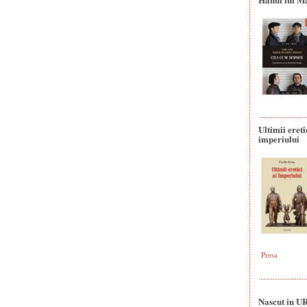
Ultimii ereti
imperiului
Presa
Nascut in U