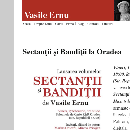
Acasa
Despre Ernu
Carti
Presa
Blog
Contact
Linkuri
Sectanţii şi Bandiţii la Oradea
Vineri, 1
18:00, l
(Str. Rep
va avea l
Sectanţii
Mica tril
semnate 
în colecţ
Polirom, 
digitală.