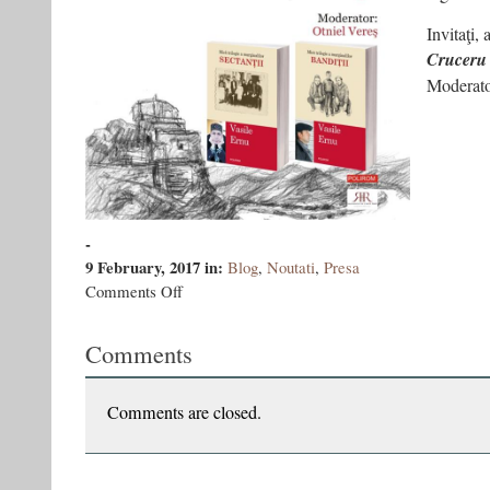
Invitaţi, 
Cruceru 
Moderat
-
9 February, 2017
in:
Blog
,
Noutati
,
Presa
on
Comments Off
Sectanţii
şi
Comments
Bandiţii
la
Oradea
Comments are closed.