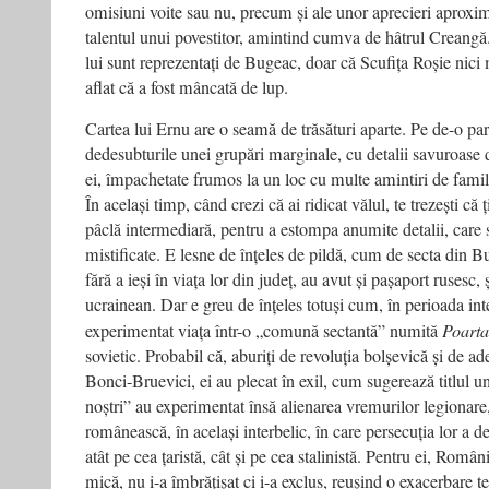
omisiuni voite sau nu, precum și ale unor aprecieri aproxim
talentul unui povestitor, amintind cumva de hâtrul Creangă
lui sunt reprezentați de Bugeac, doar că Scufița Roșie nici 
aflat că a fost mâncată de lup.
Cartea lui Ernu are o seamă de trăsături aparte. Pe de-o part
dedesubturile unei grupări marginale, cu detalii savuroase 
ei, împachetate frumos la un loc cu multe amintiri de famil
În același timp, când crezi că ai ridicat vălul, te trezești că ț
pâclă intermediară, pentru a estompa anumite detalii, care 
mistificate. E lesne de înțeles de pildă, cum de secta din 
fără a ieși în viața lor din județ, au avut și pașaport rusesc, 
ucrainean. Dar e greu de înțeles totuși cum, în perioada inte
experimentat viața într-o „comună sectantă” numită
Poarta
sovietic. Probabil că, aburiți de revoluția bolșevică și de a
Bonci-Bruevici, ei au plecat în exil, cum sugerează titlul un
noștri” au experimentat însă alienarea vremurilor legionare
românească, în același interbelic, în care persecuția lor a de
atât pe cea țaristă, cât și pe cea stalinistă. Pentru ei, Român
mică, nu i-a îmbrățișat ci i-a exclus, reușind o exacerbare t