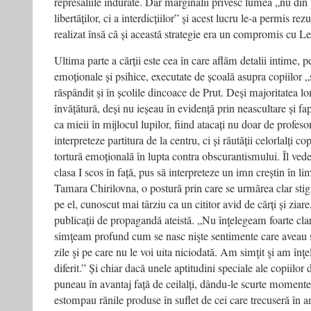
represaliile îndurate. Dar marginalii privesc lumea „nu din 
libertăților, ci a interdicțiilor” și acest lucru le-a permis re
realizat însă că și această strategie era un compromis cu Le
Ultima parte a cărții este cea în care aflăm detalii intime, 
emoționale și psihice, executate de școală asupra copiilor „s
răspândit și în școlile dincoace de Prut. Deși majoritatea lor
învățătură, deși nu ieșeau în evidență prin neascultare și fa
ca mieii în mijlocul lupilor, fiind atacați nu doar de profeso
interpreteze partitura de la centru, ci și răutății celorlalți c
tortură emoțională în lupta contra obscurantismului. Îl ved
clasa I scos în față, pus să interpreteze un imn creștin în 
Tamara Chirilovna, o postură prin care se urmărea clar stig
pe el, cunoscut mai târziu ca un cititor avid de cărți și ziare
publicații de propagandă ateistă. „Nu înţelegeam foarte clar
simţeam profund cum se nasc nişte sentimente care aveau
zile şi pe care nu le voi uita niciodată. Am simţit şi am înţele
diferit.” Și chiar dacă unele aptitudini speciale ale copiilor d
puneau în avantaj față de ceilalți, dându-le scurte momente
estompau rănile produse în suflet de cei care trecuseră în a