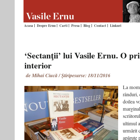
Acasa
Despre Ernu
Carti
Presa
Blog
Contact
Linkuri
‘Sectanţii’ lui Vasile Ernu. O pri
interior
de Mihai Ciucă / Ştiripesurse: 18/11/2016
La momen
rânduri, 
doilea v
marginal
scriitoru
ultimul 
urmărit 
apărute 