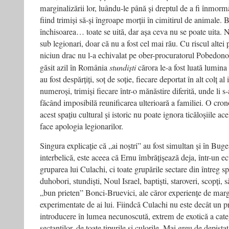
marginalizării lor, luându-le până și dreptul de a fi înmorm
fiind trimiși să-și îngroape morții în cimitirul de animale. B
închisoarea… toate se uită, dar așa ceva nu se poate uita. 
sub legionari, doar că nu a fost cel mai rău. Cu riscul altei
niciun drac nu l-a echivalat pe ober-procuratorul Pobedono
găsit azil în România
stundiști
cărora le-a fost luată lumina 
au fost despărțiți, soț de soție, fiecare deportat în alt colț al 
numeroși, trimiși fiecare într-o mănăstire diferită, unde li
făcând imposibilă reunificarea ulterioară a familiei. O cron
acest spațiu cultural și istoric nu poate ignora ticăloșiile a
face apologia legionarilor.
Singura explicație că „ai noștri” au fost simultan și în Bug
interbelică, este aceea că Ernu îmbrățișează deja, într-un
gruparea lui Culachi, ci toate grupările sectare din întreg s
duhobori, stundiști, Noul Israel, baptiști, staroveri, scopți, săl
„bun prieten” Bonci-Bruevici, ale căror experiențe de mar
experimentate de ai lui. Fiindcă Culachi nu este decât un p
introducere în lumea necunoscută, extrem de exotică a cate
sectanților, de toate tipurile și culorile. Mai greu de depis