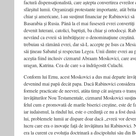
factură dispensaționalistă, care aștepta convertirea evreilor
sfârșitul lumii. Organizații protestante importante, atât brit
chiar și americane, l-au susținut financiar pe Rabinovici să 
Basarabia și Rusia. Până la el mai fuseseră evrei convertiți 
devenit luterani, catolici, baptiști, ba chiar și ortodocși. Rab
nevrând ca evreii să îmbrățișeze o denominațiune creștină. Î
trebuiau să rămână evrei, dar să-L accepte pe Isus ca Mesia
săi țineau Sabatul și respectau Legea. Unii dintre evrei au p
aceștia fiind inclusiv cizmarul Abraam Moskovici, care av
uragan, Katrina. Cea de care s-a îndrăgostit Culachi.
Conform lui Ernu, acest Moskovici a dus mai departe învăț
devenind mai papă decât papa. Dacă Rabinovici considera î
formele practicate de neevrei, atâta timp cât asigura o trans
învățăturilor Nou Testamentale, cizmarul Moskovici susținea
felul cum e promovată de marile biserici creştine, este de f
iar iudaismul, la rîndul lui, este o credinţă ce nu a fost dusă
lui, problemele lumii ar dispare doar dacă „evreii vor deveni 
lucru care era o inovație față de învățătura lui Rabinovici.
era la curent cu evoluția doctrinară a discipolului său din 