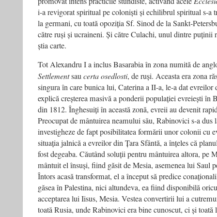
promovat intens practicile stundiste, activând acele
Ecclesi
i-a revigorat spiritual pe coloniști și echilibrul spiritual s-a
la germani, cu toată opoziția Sf. Sinod de la Sankt-Petersb
către ruși și ucraineni. Și către Culachi, unul dintre puțin
știa carte.
Tot Alexandru I a inclus Basarabia în zona numită de ang
Settlement
sau
certa osedlosti
, de ruși. Aceasta era zona ră
singura în care bunica lui, Caterina a II-a, le-a dat evreilor
explică creșterea masivă a ponderii populației evreiești în
din 1812. Înghesuiți în această zonă, evreii au devenit rapi
Preocupat de mântuirea neamului său, Rabinovici s-a dus l
investigheze de fapt posibilitatea formării unor colonii cu
situația jalnică a evreilor din Țara Sfântă, a înțeles că planu
fost degeaba. Căutând soluții pentru mântuirea altora, pe M
mântuit el însuși, fiind găsit de Mesia, asemenea lui Saul
Întors acasă transformat, el a început să predice conațional
găsea în Palestina, nici altundeva, ea fiind disponibilă oricu
acceptarea lui Iisus, Mesia. Vestea convertirii lui a cutremu
toată Rusia, unde Rabinovici era bine cunoscut, ci și toată