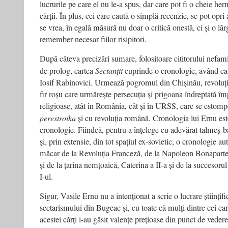
lucrurile pe care el nu le-a spus, dar care pot fi o cheie he
cărții. În plus, cei care caută o simplă recenzie, se pot opr
se vrea, în egală măsură nu doar o critică onestă, ci și o lărg
remember necesar fiilor risipitori.
După câteva precizări sumare, folositoare cititorului nefami
de prolog, cartea
Sectanții
cuprinde o cronologie, având ca 
Iosif Rabinovici. Urmează pogromul din Chișinău, revoluți
fir roșu care urmărește persecuția și prigoana îndreptată îm
religioase, atât în România, cât și în URSS, care se estom
perestroika
și cu revoluția română. Cronologia lui Ernu est
cronologie. Fiindcă, pentru a înțelege cu adevărat talmeș-
și, prin extensie, din tot spațiul ex-sovietic, o cronologie a
măcar de la Revoluția Franceză, de la Napoleon Bonaparte 
și de la țarina nemțoaică, Caterina a II-a și de la succesoru
I-ul.
Sigur, Vasile Ernu nu a intenționat a scrie o lucrare științi
sectarismului din Bugeac și, cu toate că mulți dintre cei ca
acestei cărți i-au găsit valențe prețioase din punct de vedere