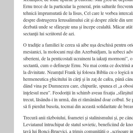
Ernu trece de la particular la general, prin salturile frecvent
tehnică împrumutată de la Iisus, Cel care le vorbea intercala
despre distrugerea Ierusalimului cât și despre zilele din ur
dezbată unde se sfârșește una și începe cealaltă. Măcar atât 
sectanții lui scriitorul de azi.
O tradiție a familiei le cerea să aibe ușa deschisă pentru ori
mesianici, la molocani ruși din Azerbaidjam, la uzbeci adven
siberieni, de la penticostali ucraineni la iakuți mormoni”, 
sectantă, cum o definește Ernu. Nu mai conta ce doctrină a
la divinitate. Neamțul Frank își folosea Biblia cu o logică 
hermeneutica ghicitului în cărți și în zaț de cafea, până câ
dând vina pe Dumnezeu care, chipurile, spunea el „a obosi
înţelesul meu”. Feodoriții în schimb aveau fixația „sfârșitul
trecut, lăsându-i în urmă, din ei rămânând doar colbul. Se 
să fi pierdut busola, tocmai din această solidaritate de breas
Trecură anii războiului, foametei și stalinismului și, pe cân
Leviatanul întruchipat de statul sovietic, beneficiind de k
tavă lui Bonci-Bruevici, a trimis comunității o „scrisoare in