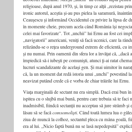
religioase, după anul 1970, și, în timp ce alții „rezistau p
ironic autorul, aceștia și-au pus pielea la saramură, înaint
Ceaușescu și informând Occidentul cu privire la lipsa de dr
în momente cheie, precum acela când România își negocia î
celei mai favorizate”. Tot „unchii” lui Ernu au fost cei impli
„navigatorii” americani, veniți să facă ucenici, care la rându
relizându-se o rețea underground extrem de eficientă, cu im
și nu numai. Prin oamenii din sfera lor a învățat că, „dacă
împiedică să-i iubeşti pe comunişti, atunci ţi-ai ratat chemar
lucruri scandalizante de același gen. Și mai uimitor în nara
că, la un moment dat redă istoria unui „unchi” povestind la 
neavizat putând crede că e vorba de chiar trăirile lui Ernu.
Viața marginală de sectant nu era simplă. Dacă erai bun în 
ispitea cu o slujbă mai bună, pentru care trebuia să te fac
inadmisibil, fiindcă sectanții nu acceptau să jure strâmb și e
lăsau să se facă
comsomoliști
. Când toată lumea lua o găle
ziua de muncă la colhoz, sectantul pleca cu mâna goală, fii
era al lui. „Nicio faptă bună nu se lasă nepedepsită” expli