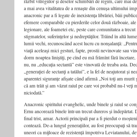
răzbit vitregiilor și deselor schimbări de regim, care mai d
a mai avea vitalitatea de a renaște din cenușa ultimului imp
anacronic par a fi legate de inexistența librăriei, băii public
efemere comparabile cu pierderile celor două războaie, ale ter
legionare, ale foametei etc, peste care comunitatea a trecut 
stigmatelor, suferințelor și nedreptăților. Trăind în altă lum
lumii vechi, recunoscând acest lucru cu nonșalanță: „Pentr
viaţă aceleaşi mici gesturi, fapte, prostii nevinovate sau v
dorm noaptea liniştiţi, pe cînd eu mă frămînt fără încetare,
nu, nu „educația sectantă” este vinovată de treaba asta. De
„generaţiei de sectanţi a tatălui”, e la fel de neajutorat și ne
aparentei siguranțe afișate când afirmă „Noi toţi am murit ş
că am trăit şi am văzut raiul pe care voi probabil nu-l veţi m
niciodată.”
Anacronic spiritului evanghelic, unde binele și raiul se conj
Ernu ancorează binele într-un trecut dureros și îndepărtat.
final trist, amar. Actorii principali par a fi pierdut o moște
contează. De-a lungul generațiilor, au fost preocupați să tra
uneori ca mijloace de rezistență împotriva Leviatanului, d