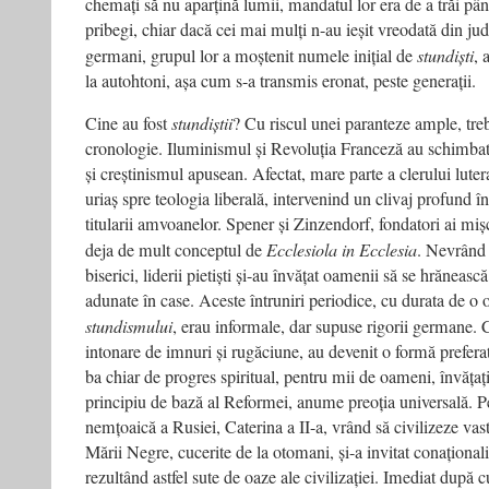
chemați să nu aparțină lumii, mandatul lor era de a trăi până
pribegi, chiar dacă cei mai mulți n-au ieșit vreodată din jude
germani, grupul lor a moștenit numele inițial de
stundiști
, 
la autohtoni, așa cum s-a transmis eronat, peste generații.
Cine au fost
stundiștii
? Cu riscul unei paranteze ample, tre
cronologie. Iluminismul și Revoluția Franceză au schimbat
și creștinismul apusean. Afectat, mare parte a clerului lut
uriaș spre teologia liberală, intervenind un clivaj profund în
titularii amvoanelor. Spener și Zinzendorf, fondatori ai mișc
deja de mult conceptul de
Ecclesiola in Ecclesia
. Nevrând 
biserici, liderii pietiști și-au învățat oamenii să se hrănească
adunate în case. Aceste întruniri periodice, cu durata de o
stundismului
, erau informale, dar supuse rigorii germane. 
intonare de imnuri și rugăciune, au devenit o formă preferat
ba chiar de progres spiritual, pentru mii de oameni, învățați
principiu de bază al Reformei, anume preoția universală. Pe 
nemțoaică a Rusiei, Caterina a II-a, vrând să civilizeze vast
Mării Negre, cucerite de la otomani, și-a invitat conaționali
rezultând astfel sute de oaze ale civilizației. Imediat după 