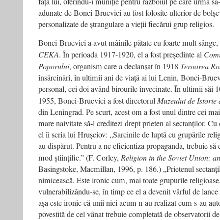
fața lui, oferindu-i muniție pentru războiul pe care urma să
adunate de Bonci-Bruevici au fost folosite ulterior de bolșev
personalizate de ștrangulare a vieții fiecărui grup religios.
Bonci-Bruevici a avut mâinile pătate cu foarte mult sânge, f
CEKA
. În perioada 1917-1920, el a fost președinte al
Comi
Poporului
, organism care a declanșat în 1918
Teroarea Ro
însărcinări, în ultimii ani de viață ai lui Lenin, Bonci-Bruevi
personal, cei doi având birourile învecinate. În ultimii săi 1
1955, Bonci-Bruevici a fost directorul
Muzeului de Istorie 
din Leningrad. Pe scurt, acest om a fost unul dintre cei mai 
mare naivitate să-l creditezi drept prieten al sectanților. Cu
el îi scria lui Hrușciov: „Sarcinile de luptă cu grupările rel
au dispărut. Pentru a ne eficientiza propaganda, trebuie să 
mod științific.” (F. Corley,
Religion in the Soviet Union: a
Basingstoke, Macmillan, 1996, p. 186.) „Prietenul sectanțil
nimicească. Este ironic cum, mai toate grupurile religioase, 
vulnerabilizându-se, în timp ce el a devenit vârful de lance
așa este ironic că unii nici acum n-au realizat cum s-au auto
povestită de cel vânat trebuie completată de observatorii d