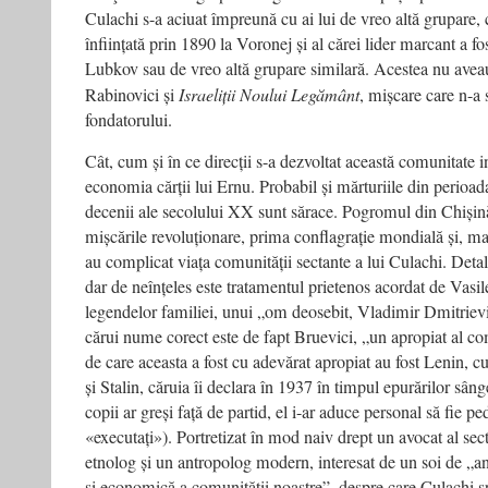
Culachi s-a aciuat împreună cu ai lui de vreo altă grupare, 
înființată prin 1890 la Voronej și al cărei lider marcant a f
Lubkov sau de vreo altă grupare similară. Acestea nu aveau
Rabinovici și
Israeliții Noului Legământ
, mișcare care n-a 
fondatorului.
Cât, cum și în ce direcții s-a dezvoltat această comunitate 
economia cărții lui Ernu. Probabil și mărturiile din perioa
decenii ale secolului XX sunt sărace. Pogromul din Chișin
mișcările revoluționare, prima conflagrație mondială și, mai
au complicat viața comunității sectante a lui Culachi. Detalii
dar de neînțeles este tratamentul prietenos acordat de Vasi
legendelor familiei, unui „om deosebit, Vladimir Dmitrievi
cărui nume corect este de fapt Bruevici, „un apropiat al com
de care aceasta a fost cu adevărat apropiat au fost Lenin, cu
și Stalin, căruia îi declara în 1937 în timpul epurărilor sâng
copii ar greși față de partid, el i-ar aduce personal să fie ped
«executați»). Portretizat în mod naiv drept un avocat al sect
etnolog și un antropolog modern, interesat de un soi de „an
și economică a comunității noastre”, despre care Culachi s