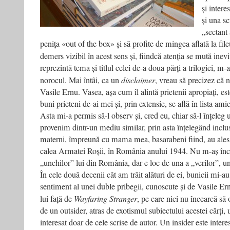
și intere
și una sc
„sectant 
penița «out of the box» și să profite de mingea aflată la fi
demers vizibil în acest sens și, fiindcă atenția se mută inev
reprezintă tema și titlul celei de-a doua părți a trilogiei, 
norocul. Mai întâi, ca un
disclaimer
, vreau să precizez că 
Vasile Ernu. Vasea, așa cum îl alintă prietenii apropiați, es
buni prieteni de-ai mei și, prin extensie, se află în lista a
Asta mi-a permis să-l observ și, cred eu, chiar să-l înțeleg 
provenim dintr-un mediu similar, prin asta înțelegând inclus
materni, împreună cu mama mea, basarabeni fiind, au ales s
calea Armatei Roșii, în România anului 1944. Nu m-aș înc
„unchilor” lui din România, dar e loc de una a „verilor”, u
În cele două decenii cât am trăit alături de ei, bunicii mi-
sentiment al unei duble pribegii, cunoscute și de Vasile Ernu
lui față de
Wayfaring Stranger
, pe care nici nu încearcă să
de un outsider, atras de exotismul subiectului acestei cărți,
interesat doar de cele scrise de autor. Un insider este intere