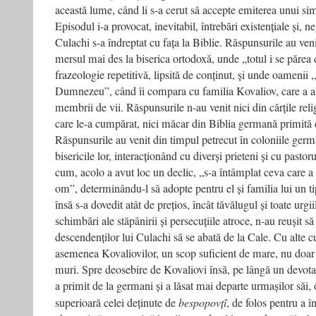
această lume, când li s-a cerut să accepte emiterea unui sim
Episodul i-a provocat, inevitabil, întrebări existențiale și, 
Culachi s-a îndreptat cu fața la Biblie. Răspunsurile au ven
mersul mai des la biserica ortodoxă, unde „totul i se părea
frazeologie repetitivă, lipsită de conținut, și unde oamenii
Dumnezeu”, când îi compara cu familia Kovaliov, care a a
membrii de vii. Răspunsurile n-au venit nici din cărțile reli
care le-a cumpărat, nici măcar din Biblia germană primită d
Răspunsurile au venit din timpul petrecut în coloniile ger
bisericile lor, interacționând cu diverși prieteni și cu pasto
cum, acolo a avut loc un declic, „s-a întâmplat ceva care a 
om”, determinându-l să adopte pentru el și familia lui un tip
însă s-a dovedit atât de prețios, încât tăvălugul și toate urg
schimbări ale stăpânirii și persecuțiile atroce, n-au reușit 
descendenților lui Culachi să se abată de la Cale. Cu alte cu
asemenea Kovaliovilor, un scop suficient de mare, nu doar p
muri. Spre deosebire de Kovaliovi însă, pe lângă un devo
a primit de la germani și a lăsat mai departe urmașilor săi
superioară celei deținute de
bespopovțî
, de folos pentru a î