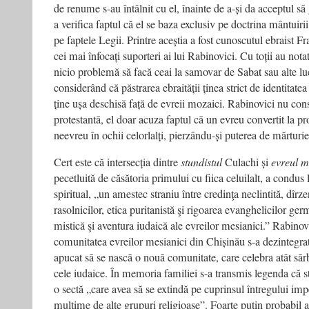
de renume s-au întâlnit cu el, înainte de a-și da acceptul să
a verifica faptul că el se baza exclusiv pe doctrina mântuirii
pe faptele Legii. Printre aceștia a fost cunoscutul ebraist F
cei mai înfocați suporteri ai lui Rabinovici. Cu toții au not
nicio problemă să facă ceai la samovar de Sabat sau alte lu
considerând că păstrarea ebraității ținea strict de identitate
ține ușa deschisă față de evreii mozaici. Rabinovici nu con
protestantă, el doar acuza faptul că un evreu convertit la p
neevreu în ochii celorlalți, pierzându-și puterea de mărturie 
Cert este că intersecția dintre
stundistul
Culachi și
evreul m
pecetluită de căsătoria primului cu fiica celuilalt, a condus
spiritual, „un amestec straniu între credinţa neclintită, dîrze
rasolnicilor, etica puritanistă şi rigoarea evanghelicilor ge
mistică şi aventura iudaică ale evreilor mesianici.” Rabinov
comunitatea evreilor mesianici din Chișinău s-a dezintegrat
apucat să se nască o nouă comunitate, care celebra atât sărbă
cele iudaice. În memoria familiei s-a transmis legenda că s
o sectă „care avea să se extindă pe cuprinsul întregului impe
mulţime de alte grupuri religioase”. Foarte puțin probabil 