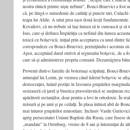
nostru rătăcit printre niște nebuni”, Bonci-Bruevici a fost u
că, pe lângă o sumedenie de calități și puncte tari, Culachi 
teapa lui Ahile. A uitat prea ușor două lecții fundamentale.
Kovaliovi, că nu trebuie să lași lumea să te cunoască și să t
Isus, care-și definea Împărăția ca nefiind din lumea aceasta.
toxică cu bolșevicii, inițial prin acceptarea ca unul dintre li
corespondeze cu Bonci-Bruevici, permițându-i acestuia să-i
Apoi, acceptând darul otrăvit al regimului bolșevic, de a fo
care să-și administreze propria comună. Dezamăgirea bănui
Provenit dintr-o familie de boiernași scăpătați, Bonci-Bruevi
anturajul lui Lenin, pe vremea când liderul bolșevic se afiș
democrației, luând poziție în favoarea grupărilor marginaliz
sesizaseră că țarul și biserica pravoslavnică se susțineau reci
apărătorii sectanților, doar pentru a lovi în ortodoxie. În real
măsură și pe unii și pe ceilalți. În plasa întinsă abil de Bon
mai tuturor grupărilor minoritare. Inclusiv Vasile Gurievic
aprig persecutatei Uniuni Baptiste din Rusia, care fusese d
„mandate” la Orenburg, vreme de 8 ani și întemnițat de alte