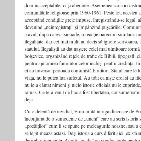
doar inacceptabile, ci și aberante. Asemenea scrisori instruc
comunitățile religioase prin 1960-1961. Peste tot, acestea 
acceptând condițiile grele impuse, înregistrându-se legal, al
devenind „neînregistrați” și împânzind pușcăriile. Comunit
a avut, după câteva sinoade, o reacție oarecum similară: uni
ilegalitate, dar cei mai mulți au decis să ignore scrisoarea, 
statului. Ilegaliștii au dat naștere celei mai uimitoare formă
bolșevice, organizând rețele de trafic de Biblii, tipografii c
pentru ajutorarea familiilor celor închiși pentru credință. În
ei au traversat perioada comunistă biruitori. Statul care le lu
viața, nu le putea lua sufletul. Au trăit ca niște eroi și au fă
nu le-a cântat nimeni și nicio istorie oficială nu le cuprinde,
rămas. Ce le-a venit de hac a fost libertatea, consumerismul,
deja.
Cu o detentă de invidiat, Ernu mută intriga dincoace de Pru
înconjurat de o sumedenie de „unchi” care au scris istoria s
„pocăiților” cum li se spune pe meleagurile noastre, sau a
se legitimează astăzi. Deși istoria a curs diferit aici, există s
deosebiri marcante. Acești „unchi” au condus lupta pentru o