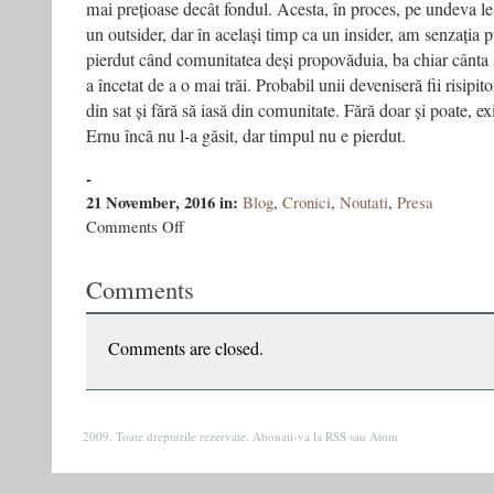
mai prețioase decât fondul. Acesta, în proces, pe undeva le
un outsider, dar în același timp ca un insider, am senzația p
pierdut când comunitatea deși propovăduia, ba chiar cânta st
a încetat de a o mai trăi. Probabil unii deveniseră fii risipit
din sat și fără să iasă din comunitate. Fără doar și poate, e
Ernu încă nu l-a găsit, dar timpul nu e pierdut.
-
21 November, 2016
in:
Blog
,
Cronici
,
Noutati
,
Presa
on
Comments Off
‘Sectanţii’
lui
Comments
Vasile
Ernu.
O
privire
Comments are closed.
din
interior
2009. Toate drepturile rezervate. Abonati-va la
RSS
sau
Atom