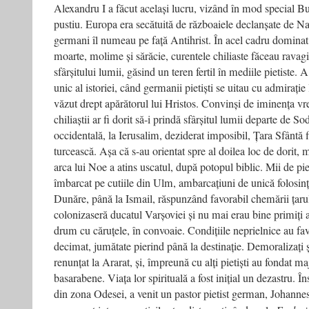
Alexandru I a făcut același lucru, vizând în mod special 
pustiu. Europa era secătuită de războaiele declanșate de Nap
germani îl numeau pe față Antihrist. În acel cadru dominat 
moarte, molime și sărăcie, curentele chiliaste făceau rava
sfârșitului lumii, găsind un teren fertil în mediile pietiste.
unic al istoriei, când germanii pietiști se uitau cu admirație
văzut drept apărătorul lui Hristos. Convinși de iminența vr
chiliaștii ar fi dorit să-i prindă sfârșitul lumii departe de
occidentală, la Ierusalim, deziderat imposibil, Țara Sfântă 
turcească. Așa că s-au orientat spre al doilea loc de dorit,
arca lui Noe a atins uscatul, după potopul biblic. Mii de piet
îmbarcat pe cutiile din Ulm, ambarcațiuni de unică folosinț
Dunăre, până la Ismail, răspunzând favorabil chemării țarul
colonizaseră ducatul Varșoviei și nu mai erau bine primiți ac
drum cu căruțele, în convoaie. Condițiile neprielnice au fav
decimat, jumătate pierind până la destinație. Demoralizați și
renunțat la Ararat, și, împreună cu alți pietiști au fondat ma
basarabene. Viața lor spirituală a fost inițial un dezastru. În
din zona Odesei, a venit un pastor pietist german, Johann