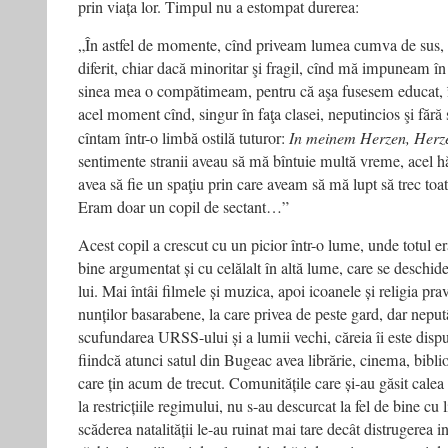
prin viața lor. Timpul nu a estompat durerea:
„În astfel de momente, cînd priveam lumea cumva de sus, cu
diferit, chiar dacă minoritar şi fragil, cînd mă impuneam în 
sinea mea o compătimeam, pentru că aşa fusesem educat, 
acel moment cînd, singur în faţa clasei, neputincios şi fără 
cîntam într-o limbă ostilă tuturor:
In meinem Herzen, Her
sentimente stranii aveau să mă bîntuie multă vreme, acel hă
avea să fie un spaţiu prin care aveam să mă lupt să trec toa
Eram doar un copil de sectant…”
Acest copil a crescut cu un picior într-o lume, unde totul era
bine argumentat și cu celălalt în altă lume, care se deschid
lui. Mai întâi filmele și muzica, apoi icoanele și religia pr
nunților basarabene, la care privea de peste gard, dar nepu
scufundarea URSS-ului și a lumii vechi, căreia îi este dispu
fiindcă atunci satul din Bugeac avea librărie, cinema, biblio
care țin acum de trecut. Comunitățile care și-au găsit calea
la restricțiile regimului, nu s-au descurcat la fel de bine cu 
scăderea natalității le-au ruinat mai tare decât distrugerea in