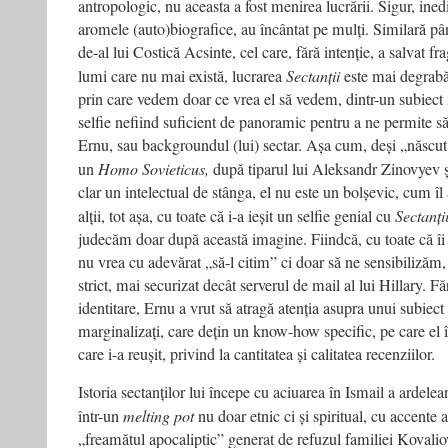
antropologic, nu aceasta a fost menirea lucrării. Sigur, inedit
aromele (auto)biografice, au încântat pe mulți. Similară pâ
de-al lui Costică Acsinte, cel care, fără intenție, a salvat 
lumi care nu mai există, lucrarea
Sectanții
este mai degrabă
prin care vedem doar ce vrea el să vedem, dintr-un subiect 
selfie nefiind suficient de panoramic pentru a ne permite s
Ernu, sau backgroundul (lui) sectar. Așa cum, deși „născu
un
Homo Sovieticus,
după tiparul lui Aleksandr Zinovyev ș
clar un intelectual de stânga, el nu este un bolșevic, cum îl
alții, tot așa, cu toate că i-a ieșit un selfie genial cu
Sectanți
judecăm doar după această imagine. Fiindcă, cu toate că îi 
nu vrea cu adevărat „să-l citim” ci doar să ne sensibilizăm,
strict, mai securizat decât serverul de mail al lui Hillary. Fă
identitare, Ernu a vrut să atragă atenția asupra unui subiec
marginalizați, care dețin un know-how specific, pe care el î
care i-a reușit, privind la cantitatea și calitatea recenziilor.
Istoria sectanților lui începe cu aciuarea în Ismail a ardelea
într-un
melting pot
nu doar etnic ci și spiritual, cu accente 
„freamătul apocaliptic” generat de refuzul familiei Kovalio