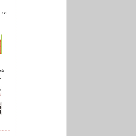
a
 azi
ică
r
e