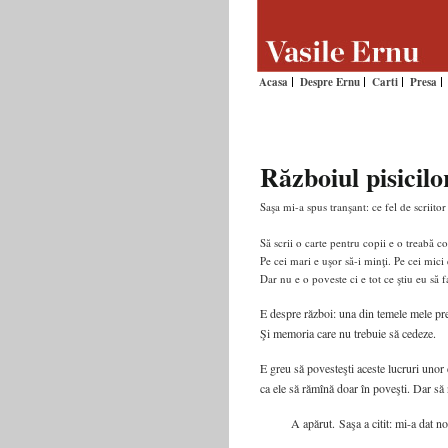
Acasa
Despre Ernu
Carti
Presa
Războiul pisicilo
Saşa mi-a spus tranşant: ce fel de scriitor
Să scrii o carte pentru copii e o treabă co
Pe cei mari e uşor să-i minţi. Pe cei mici
Dar nu e o poveste ci e tot ce ştiu eu să
E despre război: una din temele mele pref
Şi memoria care nu trebuie să cedeze.
E greu să povesteşti aceste lucruri unor c
ca ele să rămînă doar în poveşti. Dar să 
A apărut.
Saşa a citit: mi-a dat n