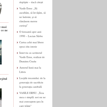
depășite – dacă citești
Vasile Ernu: „Să
ascultăm, să învățăm, să
ne îndoim; și să
rămânem mereu
curioși”
e mai
 ce ne
O fereastră spre anii
1990 – Lucian Sârbu
Cartea celei mai libere
epoci din istorie
Interviu cu scriitorul
Vasile Ernu, realizat de
Dumitru Crudu
Autorul lunii mai la
Libris
rșitul
Lecțiile trecutului: de la
generația de sacrificiu
la generația canibală
VASILE ERNU: „Teza
mea e simplă: noi nu ne
mai cunoaștem țara în
care trăim“