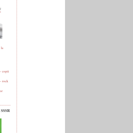
 la
 copii
- rock
or
v SSSR