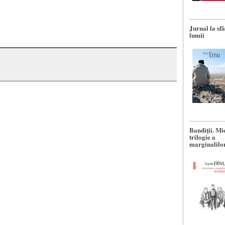
Jurnal la sfâ
lumii
Bandiţii. Mi
trilogie a
marginalilo