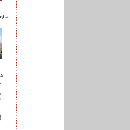
rșitul
că
r