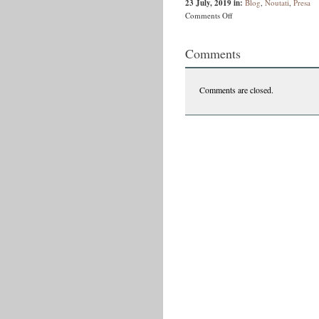
23 July, 2019
in:
Blog
,
Noutati
,
Presa
on
Comments Off
Războiul
pisicilor
Comments
Comments are closed.