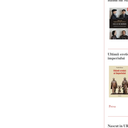
Ultimii ereti
imperiului
Presa
Nascut in U