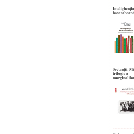
Intelighenți
basarabeană
Sectanţii. M
trilogie a
marginalilo
Sînt un om d