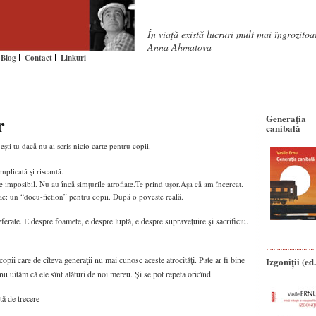
În viaţă există lucruri mult mai îngrozito
Anna Ahmatova
Blog
Contact
Linkuri
r
Generaţia
canibală
 eşti tu dacă nu ai scris nicio carte pentru copii.
mplicată şi riscantă.
 e imposibil. Nu au încă simţurile atrofiate.Te prind uşor.
Aşa că am încercat.
 fac: un “docu-fiction” pentru copii. După o poveste reală.
erate. E despre foamete, e despre luptă, e despre supraveţuire şi sacrificiu.
opii care de cîteva generaţii nu mai cunosc aceste atrocităţi. Pate ar fi bine
Izgoniții (ed.
nu uităm că ele sînt alături de noi mereu. Şi se pot repeta oricînd.
otă de trecere