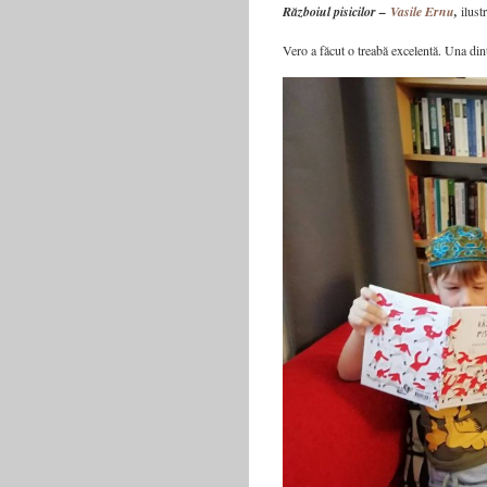
Războiul pisicilor –
Vasile Ernu
,
ilustr
Vero a făcut o treabă excelentă. Una dint