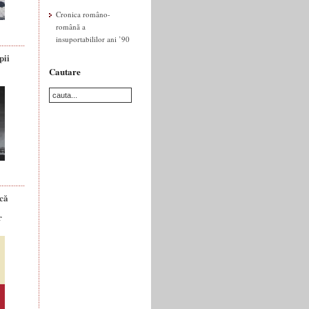
Cronica româno-
română a
insuportabililor ani ’90
pii
Cautare
ică
r