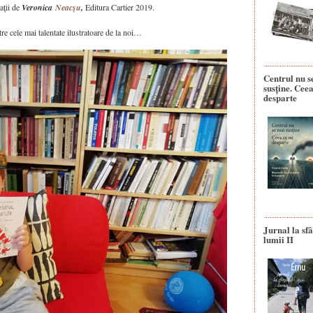
aţii de
Veronica
Neacşu
,
Editura Cartier 2019.
re cele mai talentate ilustratoare de la noi…
Centrul nu s
susține. Ceea
desparte
Jurnal la sfâ
lumii II