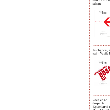
stînga
Intelighenţi
azi – Vasile
Ceea ce ne
desparte.
Epistolarul 
Hanul lui M