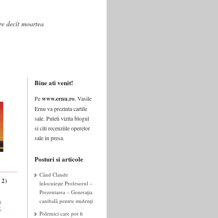
are decît moartea
Bine ati venit!
Pe
www.ernu.ro
, Vasile
Ernu va prezinta cartile
sale. Puteti vizita blogul
si citi recenziile operelor
sale in presa.
Posturi si articole
Când Claude
 2)
înlocuiește Profesorul –
Prezentarea – Generația
canibală pentru studenți
Polemici care pot fi