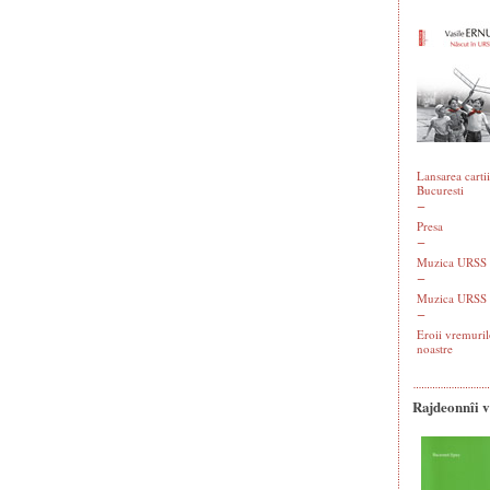
Lansarea cartii
Bucuresti
Presa
Muzica URSS -
Muzica URSS 
Eroii vremuril
noastre
Rajdeonnîi 