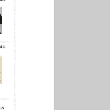
ci ai
RSS