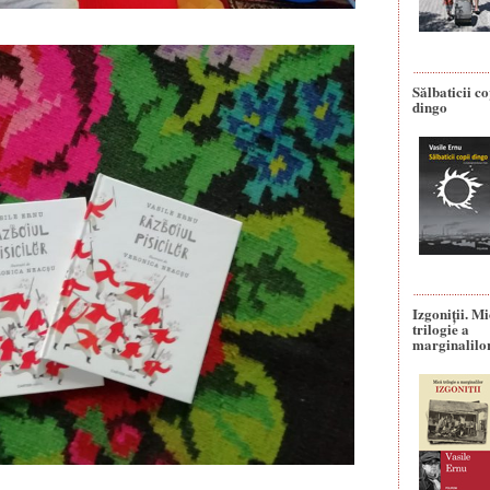
Sălbaticii co
dingo
Izgoniții. M
trilogie a
marginalilo