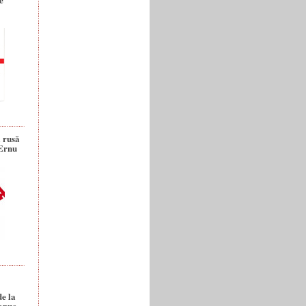
a rusă
 Ernu
de la
anuc