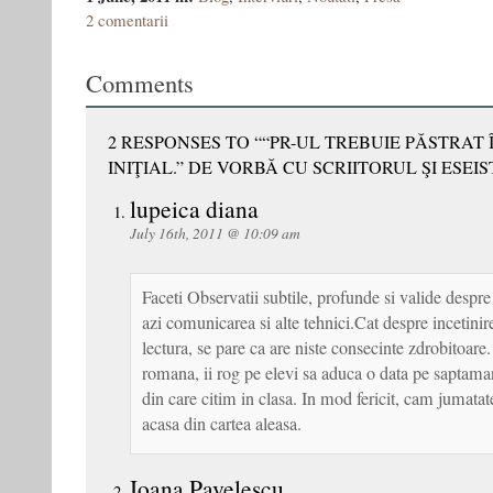
2 comentarii
Comments
2 RESPONSES TO ““PR-UL TREBUIE PĂSTRAT 
INIŢIAL.” DE VORBĂ CU SCRIITORUL ŞI ESEI
lupeica diana
July 16th, 2011 @ 10:09 am
Faceti Observatii subtile, profunde si valide desp
azi comunicarea si alte tehnici.Cat despre incetini
lectura, se pare ca are niste consecinte zdrobitoare
romana, ii rog pe elevi sa aduca o data pe saptama
din care citim in clasa. In mod fericit, cam jumatate 
acasa din cartea aleasa.
Ioana Pavelescu