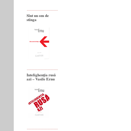
Sînt un om de
stînga
Intelighenţia rusă
azi – Vasile Ernu