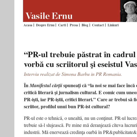
Acasa
Despre Ernu
Carti
Presa
Blog
Contact
Linkuri
“PR-ul trebuie păstrat în cadrul l
vorbă cu scriitorul şi eseistul Va
Interviu realizat de Simona Barbu in PR Romania.
În
spuneaţi că “la noi se mai face încă
Manifestul cărţii
critică literară şi jurnalism cultural. E comic cum uneori,
PR-işti, iar PR-iştii, critici literari.” Care ar trebui să f
scriitor, profilul unui bun PR-ist cultural?
PR-ul este o tehnică, o unealtă, nu un conţinut. PR-ul lucr
trebuie să-l slujească. Pe mine mă deranjează cîteva lucruri 
industrii. Mă enervează credinţa oarbă în PR&publicitate