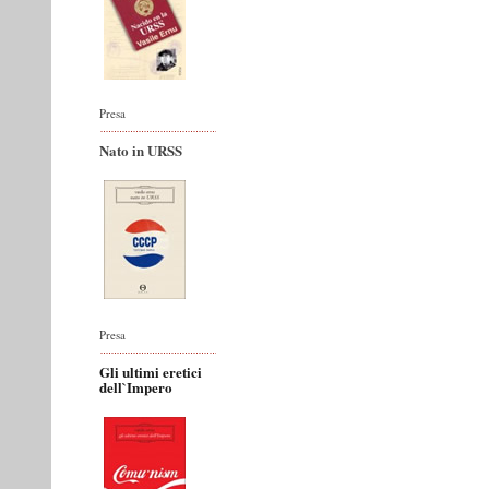
Presa
Nato in URSS
Presa
Gli ultimi eretici
dell`Impero