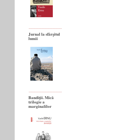
Jurnal la sfârșitul
lumii
Bandiţii. Mică
trilogie a
marginalilor