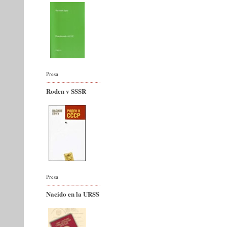
Presa
Roden v SSSR
Presa
Nacido en la URSS