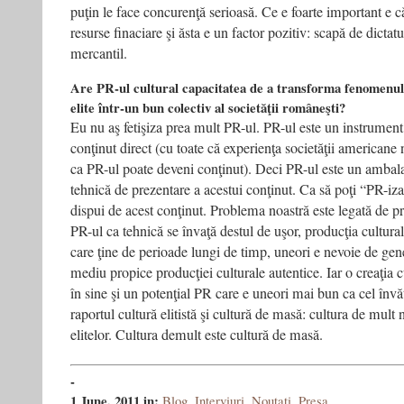
puţin le face concurenţă serioasă. Ce e foarte important e c
resurse finaciare şi ăsta e un factor pozitiv: scapă de dictatu
mercantil.
Are PR-ul cultural capacitatea de a transforma fenomenul 
elite într-un bun colectiv al societăţii româneşti?
Eu nu aş fetişiza prea mult PR-ul. PR-ul este un instrument
conţinut direct (cu toate că experienţa societăţii americane 
ca PR-ul poate deveni conţinut). Deci PR-ul este un ambalaj
tehnică de prezentare a acestui conţinut. Ca să poţi “PR-iza
dispui de acest conţinut. Problema noastră este legată de pr
PR-ul ca tehnică se învaţă destul de uşor, producţia cultura
care ţine de perioade lungi de timp, uneori e nevoie de gen
mediu propice producţiei culturale autentice. Iar o creaţia c
în sine şi un potenţial PR care e uneori mai bun ca cel învăţ
raportul cultură elitistă şi cultură de masă: cultura de mult
elitelor. Cultura demult este cultură de masă.
-
1 June, 2011
in:
Blog
,
Interviuri
,
Noutati
,
Presa