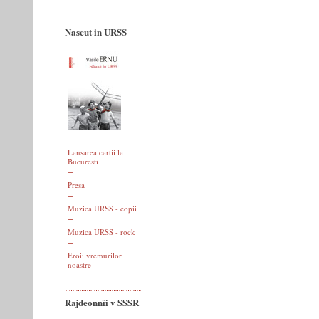
Nascut in URSS
Lansarea cartii la
Bucuresti
Presa
Muzica URSS - copii
Muzica URSS - rock
Eroii vremurilor
noastre
Rajdeonnîi v SSSR