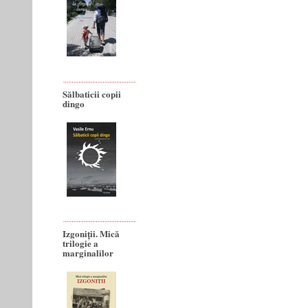
Sălbaticii copii
dingo
Izgoniții. Mică
trilogie a
marginalilor