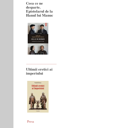
Ceea ce ne
desparte.
Epistolarul de la
Hanul lui Manuc
Ultimii eretici ai
imperiului
Presa