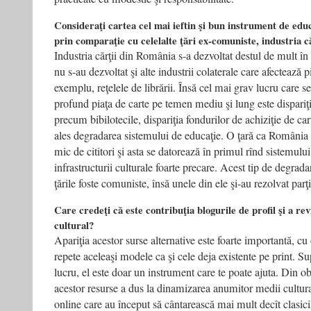
Consideraţi cartea cel mai ieftin şi bun instrument de educa
prin comparaţie cu celelalte ţări ex-comuniste, industria 
Industria cărţii din România s-a dezvoltat destul de mult în
nu s-au dezvoltat şi alte industrii colaterale care afectează p
exemplu, reţelele de librării. Însă cel mai grav lucru care s
profund piaţa de carte pe temen mediu şi lung este dispariţi
precum bibilotecile, dispariţia fondurilor de achiziţie de car
ales degradarea sistemului de educaţie. O ţară ca România
mic de cititori şi asta se datorează în primul rînd sistemului
infrastructurii culturale foarte precare. Acest tip de degrada
ţările foste comuniste, însă unele din ele şi-au rezolvat par
Care credeţi că este contribuţia blogurile de profil şi a rev
cultural?
Apariţia acestor surse alternative este foarte importantă, cu
repete aceleaşi modele ca şi cele deja existente pe print. S
lucru, el este doar un instrument care te poate ajuta. Din ob
acestor resurse a dus la dinamizarea anumitor medii cultural
online care au început să cântarească mai mult decît clasicil