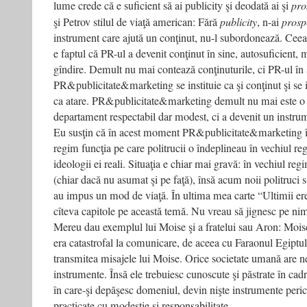
lume crede că e suficient să ai publicity şi deodată ai şi
pro
şi Petrov stilul de viaţă american: Fără
publicity
, n-ai
prosp
instrument care ajută un conţinut, nu-l subordonează. Ceea
e faptul că PR-ul a devenit conţinut în sine, autosuficient,
gîndire. Demult nu mai contează conţinuturile, ci PR-ul în
PR&publicitate&marketing se instituie ca şi conţinut şi se
ca atare. PR&publicitate&marketing demult nu mai este o 
departament respectabil dar modest, ci a devenit un instrum
Eu susţin că în acest moment PR&publicitate&marketing în
regim funcţia pe care politrucii o îndeplineau în vechiul reg
ideologii ei reali. Situaţia e chiar mai gravă: în vechiul regi
(chiar dacă nu asumat şi pe faţă), însă acum noii politruci s
au impus un mod de viaţă. În ultima mea carte “Ultimii eret
cîteva capitole pe această temă. Nu vreau să jignesc pe ni
Mereu dau exemplul lui Moise şi a fratelui sau Aron: Moi
era catastrofal la comunicare, de aceea cu Faraonul Egipt
transmitea misajele lui Moise. Orice societate umană are n
instrumente. Însă ele trebuiesc cunoscute şi păstrate în cadr
în care-şi depăşesc domeniul, devin nişte instrumente peri
practicate cu modestie şi responsabilitate.