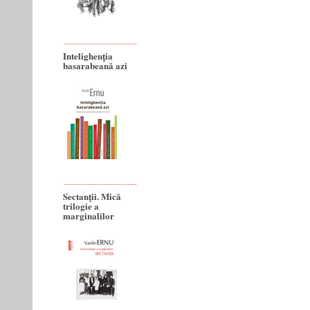
Intelighenția
basarabeană azi
Sectanţii. Mică
trilogie a
marginalilor