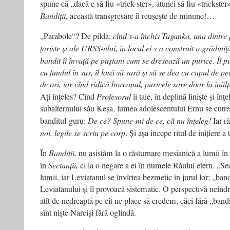
spune că „dacă e să fiu «trick-ster», atunci să fiu «trickster»
Bandiții,
această transgresare îi reușește de minune!…
„Parabole“? De pildă:
cînd s-a închis Taganka, una dintre 
ţariste şi ale URSS-ului, în locul ei s a construit o grădiniţ
bandit îi învață pe puștani cum se dresează un purice. Îl p
cu fundul în sus, îl lasă să sară și să se dea cu capul de pe
de ori, iar cînd ridică borcanul, puricele sare doar la înăl
Ați înțeles? Cînd
Profesorul
îi taie, în deplină liniște și în
subalternului său Keșa, lumea adolescentului Ernu se cutre
banditul-guru:
De ce? Spune-mi de ce, că nu înțeleg!
Iar r
noi, legile se scriu pe corp
. Și așa începe ritul de inițiere a
În
Bandiții,
nu asistăm la o răsturnare mesianică a lumii în 
în
Sectanții,
ci la o negare a ei în numele Răului etern. „Sect
lumii, iar Leviatanul se învîrtea bezmetic în jurul lor; „bandi
Leviatanului și îl provoacă sistematic. O perspectivă neîndr
atît de nedreaptă pe cît ne place să credem, căci fără „bandiț
sînt niște Narciși fără oglindă.