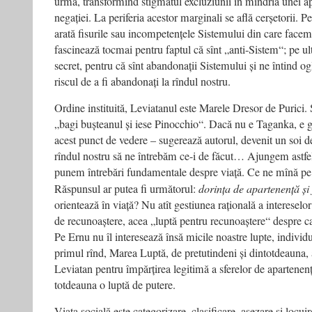
urmă, transformînd stigmatul excluziunii în mîndria unei ap
negației. La periferia acestor marginali se află cerșetorii. P
arată fisurile sau incompetențele Sistemului din care facem 
fascinează tocmai pentru faptul că sînt „anti-Sistem“; pe ult
secret, pentru că sînt abandonații Sistemului și ne întind o
riscul de a fi abandonați la rîndul nostru.
Ordine instituită, Leviatanul este Marele Dresor de Puric
„bagi bușteanul și iese Pinocchio“. Dacă nu e Taganka, e gr
acest punct de vedere – sugerează autorul, devenit un soi de
rîndul nostru să ne întrebăm ce-i de făcut… Ajungem astfel,
punem întrebări fundamentale despre viață. Ce ne mînă pe 
Răspunsul ar putea fi următorul:
dorința de apartenență și
orientează în viață? Nu atît gestiunea rațională a intereselor
de recunoaștere, acea „luptă pentru recunoaștere“ despre car
Pe Ernu nu îl interesează însă micile noastre lupte, individu
primul rînd, Marea Luptă, de pretutindeni și dintotdeauna, 
Leviatan pentru împărțirea legitimă a sferelor de apartenenț
totdeauna o luptă de putere.
Viața socială este categorizare, clasificare, așezare și locui