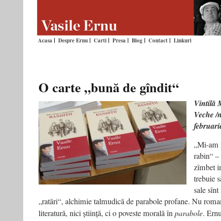
Acasa
Despre Ernu
Carti
Presa
Blog
Contact
Linkuri
O carte „bună de gîndit“
Vintilă 
Veche /n
februari
„Mi-am r
rabin“ –
zîmbet i
trebuie s
sale sînt
„ratări“, alchimie talmudică de parabole profane. Nu roman,
literatură, nici știință, ci o poveste morală în
parabole
. Ern