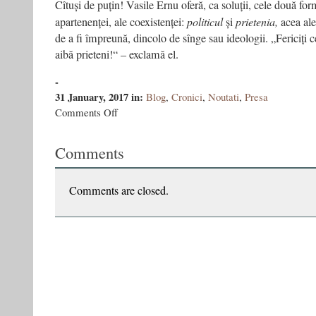
Cîtuși de puțin! Vasile Ernu oferă, ca soluții, cele două f
apartenenței, ale coexistenței:
politicul
și
prietenia,
acea ale
de a fi împreună, dincolo de sînge sau ideologii. „Fericiți ce
aibă prieteni!“ – exclamă el.
-
31 January, 2017
in:
Blog
,
Cronici
,
Noutati
,
Presa
on
Comments Off
O
carte
Comments
„bună
de
gîndit“
Comments are closed.