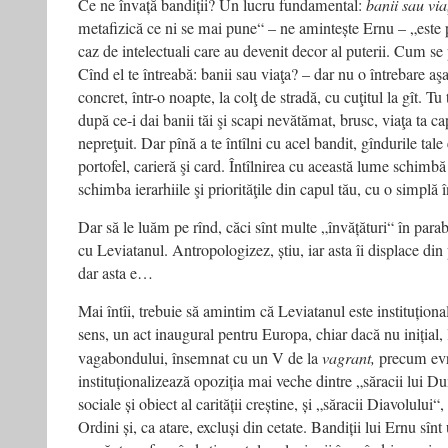
Ce ne învață bandiții? Un lucru fundamental:
banii sau via
metafizică ce ni se mai pune“ – ne amintește Ernu – „este p
caz de intelectuali care au devenit decor al puterii. Cum se
Cînd el te întreabă: banii sau viaţa? – dar nu o întrebare aşa,
concret, într-o noapte, la colţ de stradă, cu cuţitul la gît. Tu 
după ce-i dai banii tăi şi scapi nevătămat, brusc, viaţa ta ca
nepreţuit. Dar pînă a te întîlni cu acel bandit, gîndurile tal
portofel, carieră şi card. Întîlnirea cu această lume schimbă 
schimba ierarhiile şi priorităţile din capul tău, cu o simplă î
Dar să le luăm pe rînd, căci sînt multe „învățături“ în para
cu Leviatanul. Antropologizez, știu, iar asta îi displace din
dar asta e…
Mai întîi, trebuie să amintim că Leviatanul este instituțional
sens, un act inaugural pentru Europa, chiar dacă nu inițial, l
vagabondului, însemnat cu un V de la
vagrant,
precum evre
instituționalizează opoziția mai veche dintre „săracii lui 
sociale și obiect al carității creștine, și „săracii Diavolului“,
Ordini și, ca atare, excluși din cetate. Bandiții lui Ernu sîn