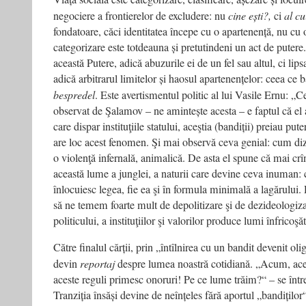
negociere a frontierelor de excludere: nu
cine ești?,
ci
al cu
fondatoare, căci identitatea începe cu o apartenență, nu cu o
categorizare este totdeauna și pretutindeni un act de putere
această Putere, adică abuzurile ei de un fel sau altul, ci lipsa
adică arbitrarul limitelor și haosul apartenențelor: ceea ce
bespredel
. Este avertismentul politic al lui Vasile Ernu: „
observat de Şalamov – ne amintește acesta – e faptul că e
care dispar instituţiile statului, aceştia (bandiții) preiau put
are loc acest fenomen. Şi mai observă ceva genial: cum diz
o violenţă infernală, animalică. De asta el spune că mai cr
această lume a junglei, a naturii care devine ceva inuman: cî
înlocuiesc legea, fie ea şi în formula minimală a lagărului.
să ne temem foarte mult de depolitizare şi de dezideologiza
politicului, a instituţiilor şi valorilor produce lumi înfricoşă
Către finalul cărții, prin „întîlnirea cu un bandit devenit ol
devin
reportaj
despre lumea noastră cotidiană. „Acum, ace
aceste reguli primesc onoruri! Pe ce lume trăim?“ – se într
Tranziția însăși devine de neînțeles fără aportul „bandițilo