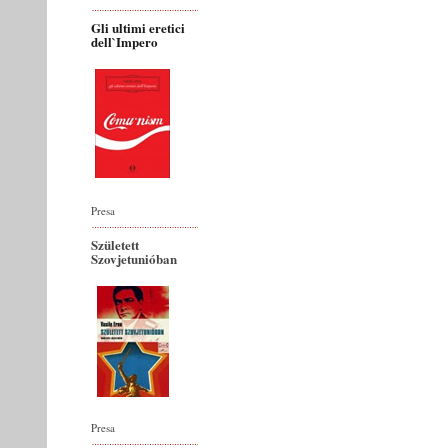
Gli ultimi eretici
dell`Impero
Presa
Született
Szovjetunióban
Presa