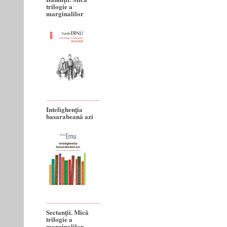
trilogie a
marginalilor
Intelighenția
basarabeană azi
Sectanţii. Mică
trilogie a
marginalilor