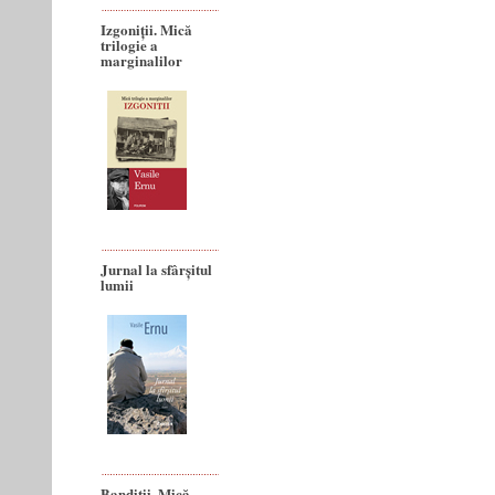
Izgoniții. Mică
trilogie a
marginalilor
Jurnal la sfârșitul
lumii
Bandiţii. Mică