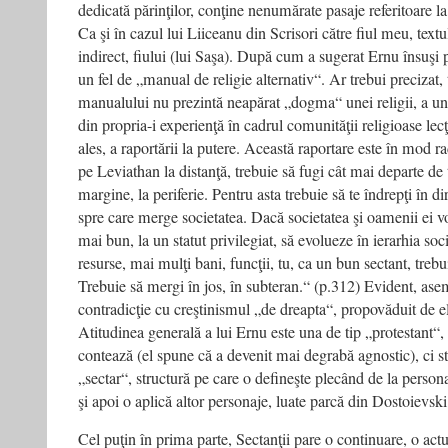
dedicată părinţilor, conţine nenumărate pasaje referitoare la 
Ca şi în cazul lui Liiceanu din Scrisori către fiul meu, textu
indirect, fiului (lui Saşa). După cum a sugerat Ernu însuşi 
un fel de „manual de religie alternativ“. Ar trebui precizat, 
manualului nu prezintă neapărat „dogma“ unei religii, a une
din propria-i experienţă în cadrul comunităţii religioase lecţi
ales, a raportării la putere. Această raportare este în mod rad
pe Leviathan la distanţă, trebuie să fugi cât mai departe de
margine, la periferie. Pentru asta trebuie să te îndrepţi în d
spre care merge societatea. Dacă societatea şi oamenii ei v
mai bun, la un statut privilegiat, să evolueze în ierarhia so
resurse, mai mulţi bani, funcţii, tu, ca un bun sectant, trebui
Trebuie să mergi în jos, în subteran.“ (p.312) Evident, ase
contradicţie cu creştinismul „de dreapta“, propovăduit de eli
Atitudinea generală a lui Ernu este una de tip „protestant“, 
contează (el spune că a devenit mai degrabă agnostic), ci str
„sectar“, structură pe care o defineşte plecând de la persona
şi apoi o aplică altor personaje, luate parcă din Dostoievski
Cel puţin în prima parte, Sectanţii pare o continuare, o actua