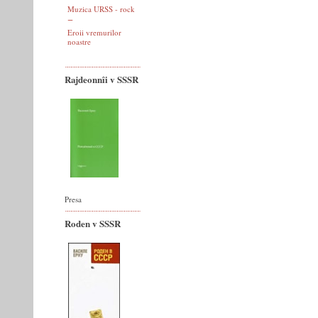
Muzica URSS - rock
Eroii vremurilor
noastre
Rajdeonnîi v SSSR
Presa
Roden v SSSR