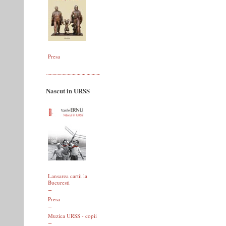
Presa
Nascut in URSS
Lansarea cartii la
Bucuresti
Presa
Muzica URSS - copii