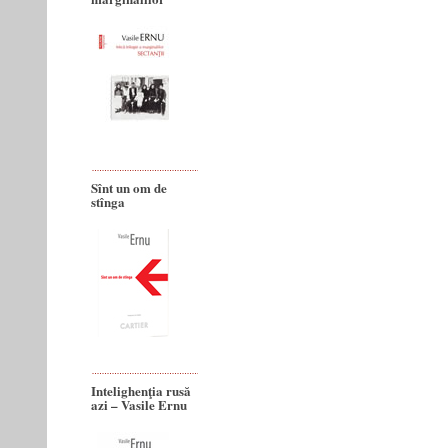
Sînt un om de
stînga
Intelighenţia rusă
azi – Vasile Ernu