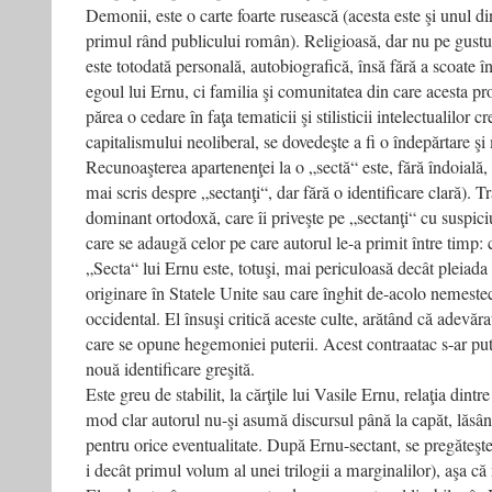
Demonii, este o carte foarte rusească (acesta este şi unul din 
primul rând publicului român). Religioasă, dar nu pe gustul
este totodată personală, autobiografică, însă fără a scoate 
egoul lui Ernu, ci familia şi comunitatea din care acesta pr
părea o cedare în faţa tematicii şi stilisticii intelectualilor c
capitalismului neoliberal, se dovedeşte a fi o îndepărtare şi
Recunoaşterea apartenenţei la o „sectă“ este, fără îndoială,
mai scris despre „sectanţi“, dar fără o identificare clară). T
dominant ortodoxă, care îi priveşte pe „sectanţi“ cu suspici
care se adaugă celor pe care autorul le-a primit între timp: 
„Secta“ lui Ernu este, totuşi, mai periculoasă decât pleiada
originare în Statele Unite sau care înghit de-acolo nemestec
occidental. El însuşi critică aceste culte, arătând că adevărat
care se opune hegemoniei puterii. Acest contraatac s-ar put
nouă identificare greşită.
Este greu de stabilit, la cărţile lui Vasile Ernu, relaţia dintre
mod clar autorul nu-şi asumă discursul până la capăt, lăsând
pentru orice eventualitate. După Ernu-sectant, se pregăteşt
i decât primul volum al unei trilogii a marginalilor), aşa c