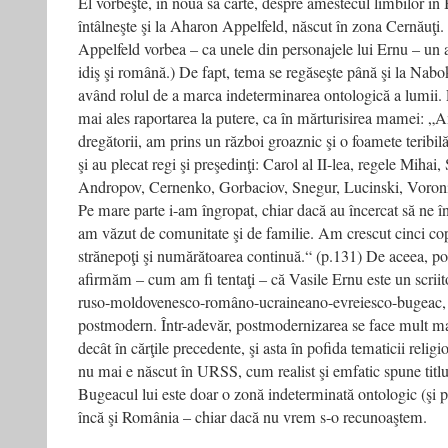
El vorbeşte, în noua sa carte, despre amestecul limbilor în
întâlneşte şi la Aharon Appelfeld, născut în zona Cernăuţi. 
Appelfeld vorbea – ca unele din personajele lui Ernu – un
idiş şi română.) De fapt, tema se regăseşte până şi la Nab
având rolul de a marca indeterminarea ontologică a lumii. 
mai ales raportarea la putere, ca în mărturisirea mamei: „
dregătorii, am prins un război groaznic şi o foamete terib
şi au plecat regi şi preşedinţi: Carol al II-lea, regele Mihai,
Andropov, Cernenko, Gorbaciov, Snegur, Lucinski, Voronin,
Pe mare parte i-am îngropat, chiar dacă au încercat să ne î
am văzut de comunitate şi de familie. Am crescut cinci cop
strănepoţi şi numărătoarea continuă.“ (p.131) De aceea, poa
afirmăm – cum am fi tentaţi – că Vasile Ernu este un scriit
ruso-moldovenesco-româno-ucraineano-evreiesco-bugeac, a
postmodern. Într-adevăr, postmodernizarea se face mult mai
decât în cărţile precedente, şi asta în pofida tematicii reli
nu mai e născut în URSS, cum realist şi emfatic spune titlul
Bugeacul lui este doar o zonă indeterminată ontologic (şi 
încă şi România – chiar dacă nu vrem s-o recunoaştem.