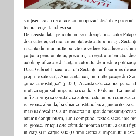
simţiseră că au de-a face cu un opozant destul de priceput,
tocmai cuşer la adresa sa.
De această dată, pericolul nu se îndreaptă însă către Pata
doar către ei; cel mai ameninţat este autorul însuşi. Sectanţi
riscantă din mai multe puncte de vedere. Ea aduce o schimb
parţial a genului literar, precum şi a registrului tematic, de
autobiografice ale distanţării autorului de mediile politice 
Dacă Gabriel Liiceanu ar citi Sectanţii, ar fi surprins de a
propriile sale cărţi. Aici cântă, ca şi în multe pasaje din Scr
„muzica nostalgiei“ (p.330). Aceasta este cea mai personal
mult ca sigur sub imperiul crizei de la 40 de ani. La rândul
ar fi surprinşi să constate că autorul este un bun cunoscător
religioase abundă, ba chiar constituie baza gândurilor sale.
marxist dovedit? Ca un masoret nu lipsit de prezumţiozitat
anumit donquijotism, Ernu compune „textele sacre“ ale prop
religioase. Prilejul este oferit de moartea tatălui, a cărui f
în viaţa şi în cărţile sale (Ultimii eretici ai imperiului îi este