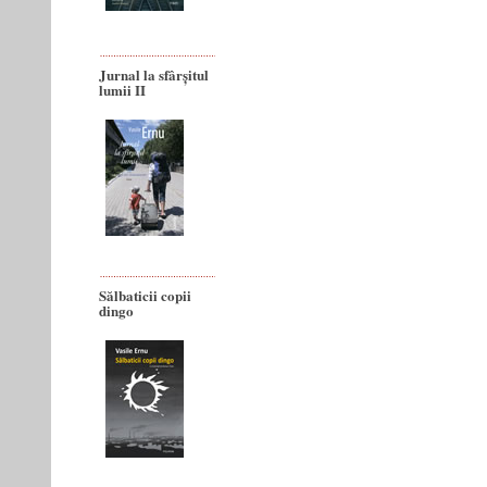
Jurnal la sfârșitul
lumii II
Sălbaticii copii
dingo