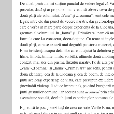
De altfel, pentru a‑mi susţine punctul de vedere legat că Va
prozator, dacă şi‑ar propune, mai vreau să observ ceva de
două părţi ale volumului, „Vara” şi „Toamna”, sunt cele ma
legate între ele din punct de vedere narativ, dar şi cronolo
care e vorba în mare parte despre experienţa de la Ciocana,
greutate al volumului. În „Iarna” şi „Primăvara” pare că ma
formula care l‑a consacrat, docu‑ficţiune. Cu toate că înţe
două părţi, care se axează mai degrabă pe istoria materiei,
Ernu insistenţa asupra detaliilor care au ajutat la definirea 
filme, îmbrăcăminte, limba vorbită), ultimele două anotimpu
context, mai ales din prisma fluxului narativ. Pe de altă part
„Vara”‑„Toamna” şi „Iarna”‑„Primăvara” are sens, pentru că 
două identităţi: cea de la Ciocana şi cea de boem, de intele
jurul aceloraşi experienţe de viaţă, care presupun excludere
(inevitabil violenţa îi aduce împreună), pe când burghezii 
jurul gusturilor comune, iar acestea sunt
acquired
prin educ
ascensiune socială, decât în jurul experienţelor comune ale 
E greu să te poziţionezi faţă de ceea ce scrie Vasile Ernu, m
se tribalizează din ce în ce mai mult pe zi ce trece, iar a n