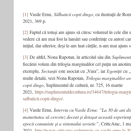
[1]
Vasile Ernu,
Sălbaticii copii dingo
, cu ilustrații de Ro
2021, 369 p.
[2]
Faptul că totuși am ajuns să citesc volumul în cele din 
vedere că am mai fost la lansări sau conferințe cu autori car
inițial, dar ulterior, deși le-am luat cărțile, n-am mai ajuns s
[3]
De altfel, Nona Rapotan, în articolul său din
Suplimentu
fiecărui volum din trilogia marginalilor cel puțin un anoti
exemplu,
Sectanții
este asociat cu „Vara”, iar
Izgoniții
cu „
multe detalii, vezi Nona Rapotan,
Trilogia marginalilor ar
copii dingo
, Suplimentul de cultură, nr. 725, 16 martie
2021,
https://suplimentuldecultura.ro/34647/trilogia-margin
salbaticii-copii-dingo/
.
[4]
Vasile Ernu,
Interviu cu Vasile Ernu: ”La 30 de ani d
maturitatea să cercetez decent și detașat această experiență
epocii comuniste și a sistemului sovietic”
, CriticAtac, 1 ma
2021,
http://www.criticatac.ro/interviu-cu-vasile-ernu-la-3