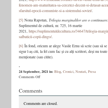
fenomen-am-maturitatea-sa-cercetez-decent-si-detasat-acea
sfarsitul-epocii-comuniste-si-a-sistemului-soviet/
.
[5]
Nona Rapotan,
Trilogia marginalilor are o continuare:
Suplimentul de cultură, nr. 725, 16 martie
2021,
https://suplimentuldecultura.ro/34647/trilogia-margin
salbaticii-copii-dingo/
.
[6]
În fond, oricum ar alege Vasile Ernu să scrie (sau să se
sigur l-aș citi, la fel cum fac și cu alți scriitori, deși nu toate
menționate (sau citite).
-
24 September, 2021
in:
Blog
,
Cronici
,
Noutati
,
Presa
on
Comments Off
Lecturi
paralele:
Comments
Sălbaticii
copii
dingo
Comments are closed.