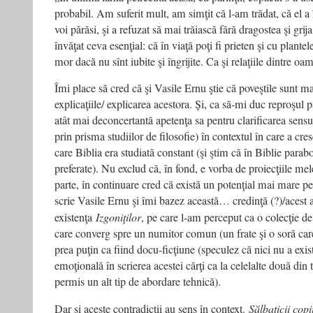
probabil. Am suferit mult, am simţit că l‑am trădat, că el a î
voi părăsi, şi a refuzat să mai trăiască fără dragostea şi g
învăţat ceva esenţial: că în viaţă poţi fi prieten şi cu plantel
mor dacă nu sînt iubite şi îngrijite. Ca şi relaţiile dintre oam
Îmi place să cred că şi Vasile Ernu ştie că poveştile sunt m
explicaţiile/ explicarea acestora. Și, ca să‑mi duc reproşul 
atât mai deconcertantă apetenţa sa pentru clarificarea sensulu
prin prisma studiilor de filosofie) în contextul în care a cre
care Biblia era studiată constant (şi ştim că în Biblie parab
preferate). Nu exclud că, în fond, e vorba de proiecţiile mele
parte, în continuare cred că există un potenţial mai mare pe
scrie Vasile Ernu şi îmi bazez această… credinţă (?)/acest
existenţa
Izgoniţilor
, pe care l‑am perceput ca o colecţie de
care converg spre un numitor comun (un frate şi o soră care o
prea puţin ca fiind docu‑ficţiune (speculez că nici nu a exis
emoţională în scrierea acestei cărţi ca la celelalte două din tr
permis un alt tip de abordare tehnică).
Dar şi aceste contradicţii au sens în context.
Sălbaticii copi