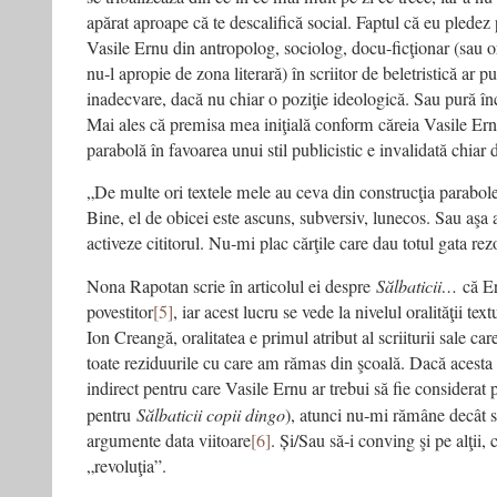
apărat aproape că te descalifică social. Faptul că eu pledez
Vasile Ernu din antropolog, sociolog, docu‑ficţionar (sau or
nu‑l apropie de zona literară) în scriitor de beletristică ar p
inadecvare, dacă nu chiar o poziţie ideologică. Sau pură î
Mai ales că premisa mea iniţială conform căreia Vasile Er
parabolă în favoarea unui stil publicistic e invalidată chiar d
„De multe ori textele mele au ceva din construcţia parabolel
Bine, el de obicei este ascuns, subversiv, lunecos. Sau aşa a
activeze cititorul. Nu‑mi plac cărţile care dau totul gata rezo
Nona Rapotan scrie în articolul ei despre
Sălbaticii…
că Er
povestitor
[5]
, iar acest lucru se vede la nivelul oralităţii t
Ion Creangă, oralitatea e primul atribut al scriiturii sale ca
toate reziduurile cu care am rămas din şcoală. Dacă acest
indirect pentru care Vasile Ernu ar trebui să fie considerat 
pentru
Sălbaticii copii dingo
), atunci nu‑mi rămâne decât 
argumente data viitoare
[6]
. Și/Sau să‑i conving şi pe alţii,
„revoluţia”.