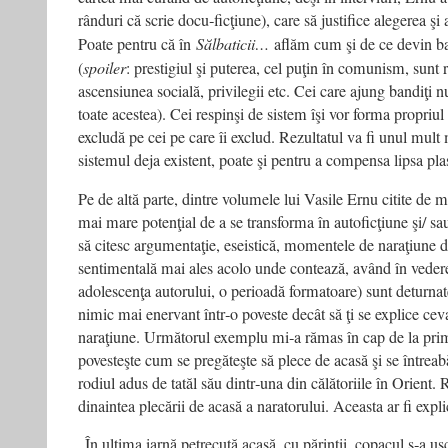
rânduri că scrie docu‑ficţiune), care să justifice alegerea şi
Poate pentru că în
Sălbaticii…
aflăm cum şi de ce devin ban
(
spoiler
: prestigiul şi puterea, cel puţin în comunism, sunt
ascensiunea socială, privilegii etc. Cei care ajung bandiţi 
toate acestea). Cei respinşi de sistem îşi vor forma propriul 
excludă pe cei pe care îi exclud. Rezultatul va fi unul mult 
sistemul deja existent, poate şi pentru a compensa lipsa pla
Pe de altă parte, dintre volumele lui Vasile Ernu citite de 
mai mare potenţial de a se transforma în autoficţiune şi/ s
să citesc argumentaţie, eseistică, momentele de naraţiune d
sentimentală mai ales acolo unde contează, având în veder
adolescenţa autorului, o perioadă formatoare) sunt deturnate
nimic mai enervant într‑o poveste decât să ţi se explice ceva
naraţiune. Următorul exemplu mi‑a rămas în cap de la prim
povesteşte cum se pregăteşte să plece de acasă şi se întrea
rodiul adus de tatăl său dintr‑una din călătoriile în Orient.
dinaintea plecării de acasă a naratorului. Aceasta ar fi expli
„În ultima iarnă petrecută acasă, cu părinţii, copacul s‑a us