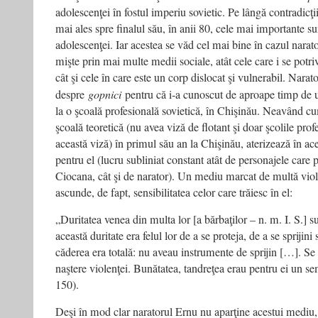
adolescenţei în fostul imperiu sovietic. Pe lângă contradicţi
mai ales spre finalul său, în anii 80, cele mai importante sun
adolescenţei. Iar acestea se văd cel mai bine în cazul narato
mişte prin mai multe medii sociale, atât cele care i se potriv
cât şi cele în care este un corp dislocat şi vulnerabil. Narat
despre
gopnici
pentru că i‑a cunoscut de aproape timp de un
la o şcoală profesională sovietică, în Chişinău. Neavând c
şcoală teoretică (nu avea viză de flotant şi doar şcolile pro
această viză) în primul său an la Chişinău, aterizează în ac
pentru el (lucru subliniat constant atât de personajele care 
Ciocana, cât şi de narator). Un mediu marcat de multă viole
ascunde, de fapt, sensibilitatea celor care trăiesc în el:
„Duritatea venea din multa lor [a bărbaţilor – n. m. I. S.] 
această duritate era felul lor de a se proteja, de a se sprijin
căderea era totală: nu aveau instrumente de sprijin […]. Se
naştere violenţei. Bunătatea, tandreţea erau pentru ei un sem
150).
Deşi în mod clar naratorul Ernu nu aparţine acestui mediu