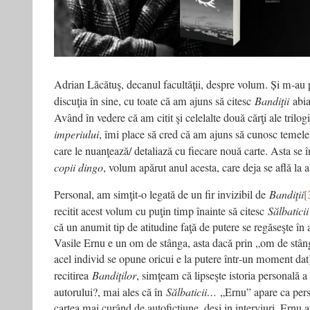
Adrian Lăcătuş, decanul facultăţii, despre volum. Și m‑au p
discuţia în sine, cu toate că am ajuns să citesc
Bandiţii
abia
Având în vedere că am citit şi celelalte două cărţi ale trilog
imperiului
, îmi place să cred că am ajuns să cunosc temele,
care le nuanţează/ detaliază cu fiecare nouă carte. Asta se 
copii dingo
, volum apărut anul acesta, care deja se află la al
Personal, am simţit‑o legată de un fir invizibil de
Bandiţii
[
recitit acest volum cu puţin timp înainte să citesc
Sălbaticii
că un anumit tip de atitudine faţă de putere se regăseşte î
Vasile Ernu e un om de stânga, asta dacă prin „om de stâng
acel individ se opune oricui e la putere într‑un moment dat
recitirea
Bandiţilor
, simţeam că lipseşte istoria personală a
autorului?, mai ales că în
Sălbaticii…
„Ernu” apare ca pers
cartea mai curând de autoficţiune, deşi in interviuri, Ernu a