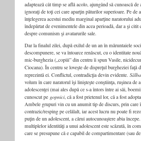
adaptează cât timp se află acolo, ajungând să cunoască de
ignoraţi de toţi cei care aparţin păturilor superioare. Pe de a
înţelegerea acestui mediu marginal aparţine naratorului adu
îndepărtat de evenimentele din acea perioadă, dar a şi citit d
despre comunism şi avatarurile sale.
Dar la finalul zilei, după exilul de un an în măruntaiele socie
descompunere, se va întoarce renăscut, cu o identitate nouă,
mic‑burghezia („copiii” din centru îi spun Vasile, nicidec
Ciocana). În centru se loveşte de dispreţul burgheziei faţă 
reprezintă ei. Conflictul, contradicţia devin evidente.
Sălba
volum în care naratorul îşi linişteşte conştiinţa, ruşinea de 
adolescenţei (mai ales după ce s‑a întors între ai săi, boemii,
cunoscut pe
gopnici
, că a fost prietenul lor, că a fost adopt
Ambele grupuri vin cu un anumit tip de discurs, prin care î
contrazic/resping pe celălalt, iar acest lucru nu poate fi re
puţin de un adolescent, a cărui autocunoaştere abia începe
multiplelor identităţi a unui adolescent este scăzută, în com
care se presupune că e capabil de compartimentare (sau de a