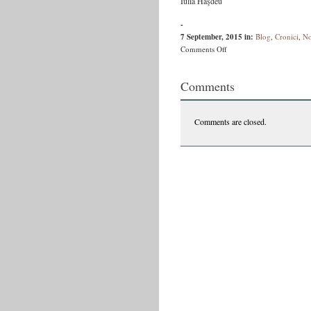
Iulia Haşdeu
-
7 September, 2015
in:
Blog
,
Cronici
,
No
on
Comments Off
Iulia
Haşdeu
Comments
citind
Sectanţii
Comments are closed.