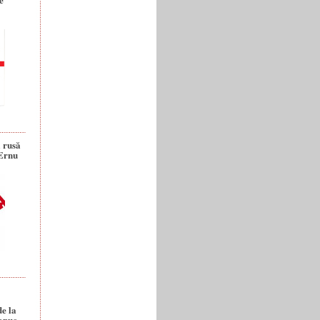
a rusă
 Ernu
de la
anuc