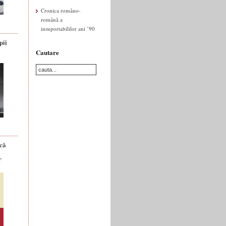
Cronica româno-
română a
insuportabililor ani ’90
pii
Cautare
ică
r