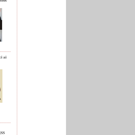
ci ai
RSS