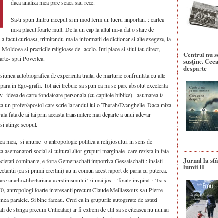
daca analiza mea pare seaca sau rece.
Sa-ti spun dintru inceput si in mod ferm un lucru important : cartea
mi-a placut foarte mult. De la un cap la altul mi-a dat o stare de
a facut curioasa, trimitandu-ma la informatii de dictionar si alte exegeze, la
Moldova si practicile religioase de acolo. Imi place si stiul tau direct,
Centrul nu s
carte- spui Povestea.
susține. Ceea
desparte
iunea autobiografica de experienta traita, de marturie confruntata cu alte
 apara in Ego-grafii. Tot aici trebuie sa spun ca mi se pare absolut excelenta
ativ- ideea de carte fondatoare personala (cu capitole biblice) –asumarea ta
 ca un profet/apostol care scrie la randul lui o Thorah/Evanghelie. Daca miza
rala fata de ai tai prin aceasta transmitere mai departe a unui adevar
isi atinge scopul.
ea mea, si anume o antropologie politica a religiosului, in sens de
ca asemanatori social si cultural altor grupuri marginale care rezista in fata
Jurnal la sfâ
ocietati dominante, e forta Gemeinschaft impotriva Gesselschaft : insisti
lumii II
ectantii (ca si primii crestini) au in comun acest raport de paria cu puterea.
re anarho-libertariana a crstinismului’ si mai jos : ‘foarte inspirat : ‘Isus
0-70, antropologi foarte interesanti precum Claude Meillassoux sau Pierre
nea paralele. Si bine faceau. Cred ca in grupurile autogerate de astazi
uali de stanga precum Criticatac) ar fi extrem de util sa se citeasca nu numai