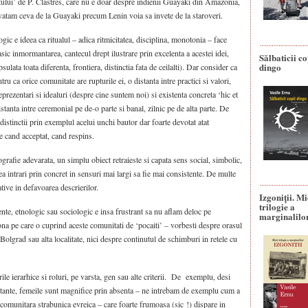
atului’ de P. Clastres, care nu e doar despre indienii Guayaki din Amazonia,
nvatam ceva de la Guayaki precum Lenin voia sa invete de la staroveri.
gic e ideea ca ritualul – adica ritmicitatea, disciplina, monotonia – face
sic inmormantarea, cantecul drept ilustrare prin excelenta a acestei idei,
Sălbaticii co
dingo
ulata toata diferenta, frontiera, distinctia fata de ceilalti). Dar consider ca
tru ca orice comunitate are rupturile ei, o distanta intre practici si valori,
reprezentari si idealuri (despre cine suntem noi) si existenta concreta ‘hic et
stanta intre ceremonial pe de-o parte si banal, zilnic pe de alta parte. De
i distinctii prin exemplul acelui unchi bautor dar foarte devotat atat
r e cand acceptat, cand respins.
rafie adevarata, un simplu obiect retraieste si capata sens social, simbolic,
ea intrari prin concret in sensuri mai largi sa fie mai consistente. De multe
tive in defavoarea descrierilor.
Izgoniții. M
trilogie a
lente, etnologic sau sociologic e insa frustrant sa nu aflam deloc pe
marginalilo
zona pe care o cuprind aceste comunitati de ‘pocaiti’ – vorbesti despre orasul
 Bolgrad sau alta localitate, nici despre continutul de schimburi in retele cu
le ierarhice si roluri, pe varsta, gen sau alte criterii. De exemplu, desi
ortante, femeile sunt magnifice prin absenta – ne intrebam de exemplu cum a
 comunitara strabunica evreica – care foarte frumoasa (sic !) dispare in