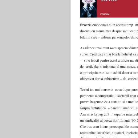
frenezie emotionala si in acelasi timp m-
discutii cu mama mea despre satul ei din 
felul in care – aidoma personajelor din 
Asadar cel mai mult i-am apreciat dimens
surse. Cred ca e chiar foarte potrivit sa
– si te felicit pentru acest artificiu nar
de eretic dar si misionar al unei cauze,
ei principala este sa-ti achiti datoria mo
obiectivat dar si subiectivat – da, cartea 
Textul tau mai reuseste ceva dupa parer
pertinenta a comparatiei : sectantii apar 
puterii hegemonice a statului si a unei s
asupra faptului ca – banditii, mafiotii, s
Am scris la pag 253 : ‘superba interpreta
un sindicalist al pescarilor’. In anii ’6
Clastres erau intens preocupati de aseme
(comunitati autarhice, squaturi, intelect