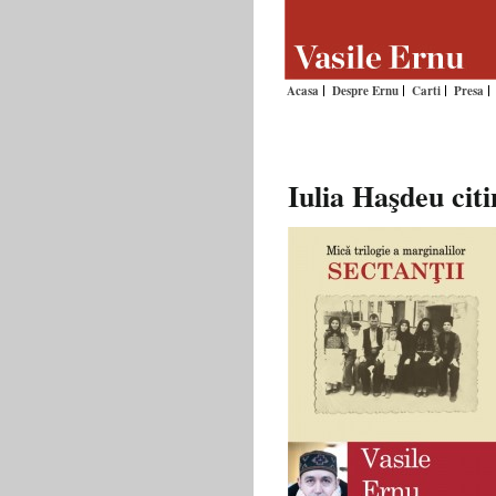
Acasa
Despre Ernu
Carti
Presa
Iulia Haşdeu citi