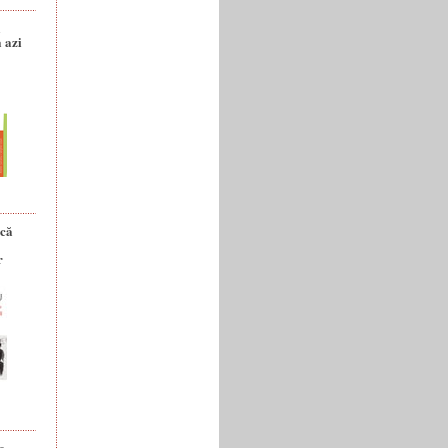
a
 azi
ică
r
e