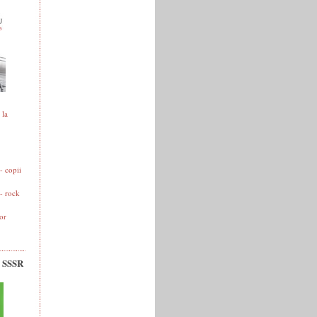
 la
 copii
- rock
or
v SSSR