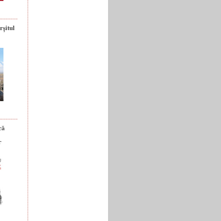
rșitul
că
r