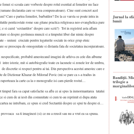
e femei si scoala care vorbeste despre rolul esential al femeilor nu face
(ramane declaratia care se vrea compensatoare). Cine sunt concret acel
uni? Care e partea femeilor, barbatilor? De la ce varsta se poate intra in
Jurnal la sfâ
lumii
itatile penticostale rome sau gitane practica religioasa neo-evanghelica pare
 e si cazul ‘sextantilor’ despre care scrii?) Tot in registrul asta aflam
ntare si despre gestiunea muncii si a timpului liber dar nimic despre
te – uniuni cruciale pentru legaturile sociale in orice grup etnic
care se preocupa de omogenitate si distanta fata de societatea inconjuratoare.
si nespecificate, probabil amestecand imagini de arhiva cu cele din albume
 intre istorie, mit si autobiografie toate cu lacunele si zonele lor de umbra,
de discretie si respect pentru ai tai. Din perspectiva acestui amestec care e
inte de Dictionar Khazar de Milorad Pavic (mi se pare ca s-a tradus in
Bandiţii. Mi
e raporteaza la carte ca la o monografie isi cam pierde rostul…
trilogie a
marginalilo
t timpul fara sa capat satisfactie sa aflu ce ai spus la inmormantarea tatalui
e ce si cum de ai iesit din comunitate si cum te-au reprimit ei dupa atata
 cartea ne intrebam, ce spun si cred Sectantiii despre ce spui tu despre ei…
rovoaca sa-ti imaginezi (si) ce nu a reusit sau nu a vrut ea sa spuna.