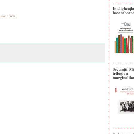
Intelighenți
basarabeană
utati
,
Presa
Sectanţii. M
trilogie a
marginalilo
Sînt un om d