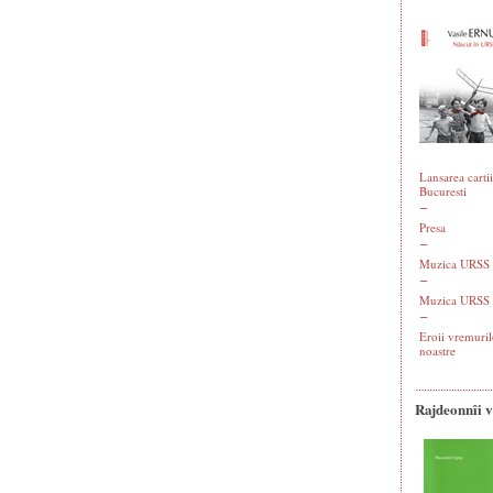
Lansarea cartii
Bucuresti
Presa
Muzica URSS -
Muzica URSS 
Eroii vremuril
noastre
Rajdeonnîi 