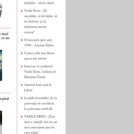
depășite – dacă citești
Vasile Ernu: „Să
ascultăm, să învățăm, să
ne îndoim; și să
rămânem mereu
curioși”
e mai
 ce ne
O fereastră spre anii
1990 – Lucian Sârbu
Cartea celei mai libere
epoci din istorie
Interviu cu scriitorul
Vasile Ernu, realizat de
Dumitru Crudu
Autorul lunii mai la
Libris
rșitul
Lecțiile trecutului: de la
generația de sacrificiu
la generația canibală
VASILE ERNU: „Teza
mea e simplă: noi nu ne
mai cunoaștem țara în
care trăim“