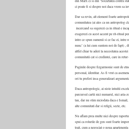
din Marx ci si din ‘Societatea contra st
ci poate fi si despre noi daca vrem sa i
Dar sa revin, alt element foarte antropolo
comunitatea (ai ales ca un antropolog cla
incercand sa sugerezi ca in ritual e incaps
exagerezi cu acest accent pe rit-ritual pen
intre ce spun oamenii si ce fac ei, intre 
nunc’ (a lui cum suntem noi de fapt) , di
altfel chiar tu aderi la necesitatea aceste
comunitatii cat si credintei, care in retu
Paginile despre fizgarmonie sunt de etnog
personal, identitar. As fi vrut ca asemen
ori tu preferi insa generalizari argumenta
Daca antropologic, ai niste intuitii exce
parcursul cartii nici numarul, nici aria-
tau, dar nu stim niciodata daca e Ismail,
alte comunitati dar si religii, secte, etc.
Nu aflam prea multe nici despre raporturi
spui ca rolurile de gen sunt foarte imp
trait, cum a negociat o noua apartenenta