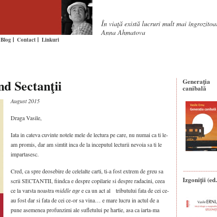
În viaţă există lucruri mult mai îngrozito
Anna Ahmatova
Blog
Contact
Linkuri
nd Sectanţii
Generaţia
canibală
August 2015
Draga Vasile,
Iata in cateva cuvinte notele mele de lectura pe care, nu numai ca ti le-
am promis, dar am simtit inca de la inceputul lecturii nevoia sa ti le
impartasesc.
Cred, ca spre deosebire de celelalte carti, ti-a fost extrem de greu sa
Izgoniții (ed.
scrii SECTANTII, fiindca e despre copilarie si despre radacini, ceea
ce la varsta noastra
middle age
e ca un act al tributului fata de cei ce-
au fost dar si fata de cei ce-or sa vina… e mare lucru in actul de a
pune asemenea profunzimi ale sufletului pe hartie, asa ca iarta-ma