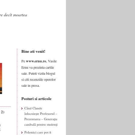
are decît moartea
Bine ati venit!
Pe
www.ernu.ro
, Vasile
Ernu va prezinta cartile
sale. Puteti vizita blogul
si citi recenziile operelor
sale in presa.
Posturi si articole
Când Claude
 2)
înlocuiește Profesorul –
Prezentarea – Generația
canibală pentru studenți
Polemici care pot fi