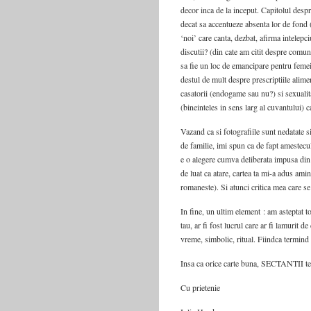
decor inca de la inceput. Capitolul despr
decat sa accentueze absenta lor de fond 
‘noi’ care canta, dezbat, afirma intelepci
discutii? (din cate am citit despre comun
sa fie un loc de emancipare pentru femei;
destul de mult despre prescriptiile alime
casatorii (endogame sau nu?) si sexualita
(bineinteles in sens larg al cuvantului) 
Vazand ca si fotografiile sunt nedatate 
de familie, imi spun ca de fapt amestecul
e o alegere cumva deliberata impusa din 
de luat ca atare, cartea ta mi-a adus am
romaneste). Si atunci critica mea care s
In fine, un ultim element : am asteptat to
tau, ar fi fost lucrul care ar fi lamurit d
vreme, simbolic, ritual. Fiindca termind
Insa ca orice carte buna, SECTANTII te p
Cu prietenie