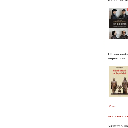
Ultimii ereti
imperiului
Presa
Nascut in U