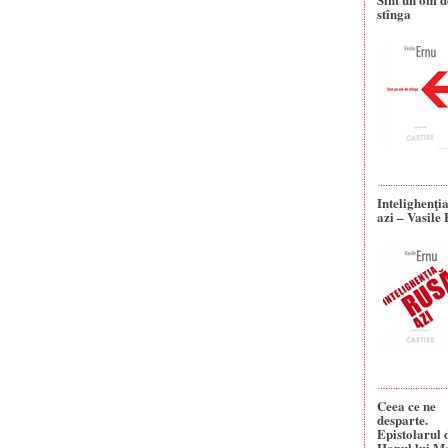
stînga
Intelighenţi
azi – Vasile
Ceea ce ne
desparte.
Epistolarul 
Hanul lui M