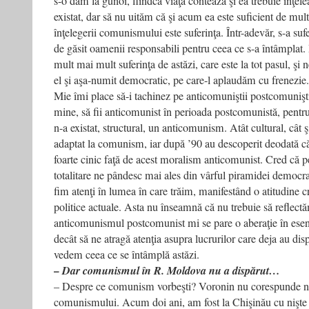
s-o dăm la gunoi, fiindcă viaţa contează şi ea trebuie înţele
existat, dar să nu uităm că şi acum ea este suficient de mul
înţelegerii comunismului este suferinţa. Într-adevăr, s-a sufe
de găsit oamenii responsabili pentru ceea ce s-a întâmplat
mult mai mult suferinţa de astăzi, care este la tot pasul, şi n
el şi aşa-numit democratic, pe care-l aplaudăm cu frenezie.
Mie îmi place să-i tachinez pe anticomuniştii postcomunişti
mine, să fii anticomunist în perioada postcomunistă, pent
n-a existat, structural, un anticomunism. Atât cultural, cât 
adaptat la comunism, iar după ’90 au descoperit deodată că
foarte cinic faţă de acest moralism anticomunist. Cred că p
totalitare ne pândesc mai ales din vârful piramidei democrat
fim atenţi în lumea în care trăim, manifestând o atitudine cr
politice actuale. Asta nu înseamnă că nu trebuie să reflectă
anticomunismul postcomunist mi se pare o aberaţie în esen
decât să ne atragă atenţia asupra lucrurilor care deja au dis
vedem ceea ce se întâmplă astăzi.
– Dar comunismul în R. Moldova nu a dispărut…
– Despre ce comunism vorbeşti? Voronin nu corespunde nic
comunismului. Acum doi ani, am fost la Chişinău cu nişte 