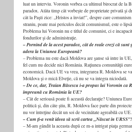
luat un interviu. Voronin vorbea ca ultimul birocrat de la B
paradox. Atâta timp cât vorbeşte de proprietate privată şi d
cât la Paşti zice: „Hristos a înviat!”, despre care comuni
straniu, poate mai periculos decât comunismul, este o lipsă
Problema lui Voronin nu e titlul de comunist, ci e incapacit
fondurilor şi de administraţie.
– Pornind de la acest paradox, cât de reale crezi că sunt
adera la Uniunea Europeană?
– Problema nu este dacă Moldova are şanse să intre în UE, 
fel cum nu decide nici România. Raţiunea comunităţii eur
economică. Dacă UE va vrea, integrarea R. Moldova se va 
Moldova şi o mică Elveţie, că nu se va integra niciodată.
– De ce, dar, Traian Băsescu i-a propus lui Voronin ca 
împreună cu România la UE?
– Cât de serioasă poate fi această declaraţie? Uniunea Eu
politică şi, din câte ştiu, R. Moldova face parte din proiectel
nu vor întreţine decât un soi de vecinătate agreabilă cu UE.
– Cum ţi-a venit ideea să scrii cartea „Născut în URSS”
– M-am gândit la aceasta după ce m-a intrigat piaţa german