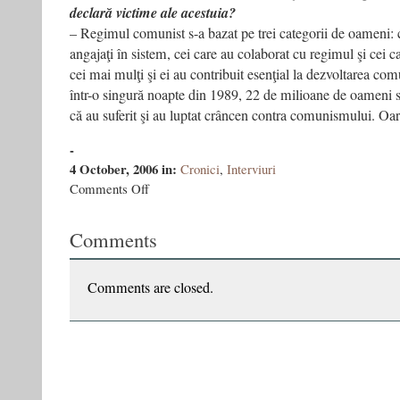
declară victime ale acestuia?
– Regimul comunist s-a bazat pe trei categorii de oameni: ce
angajaţi în sistem, cei care au colaborat cu regimul şi cei ca
cei mai mulţi şi ei au contribuit esenţial la dezvoltarea c
într-o singură noapte din 1989, 22 de milioane de oameni s
că au suferit şi au luptat crâncen contra comunismului. Oare
-
4 October, 2006
in:
Cronici
,
Interviuri
on
Comments Off
Vasile
Ernu:
Comments
“Mă
interesează
mult
mai
Comments are closed.
mult
suferinţa
de
azi”