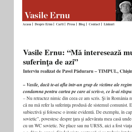
Acasa
Despre Ernu
Carti
Presa
Blog
Contact
Linkuri
Vasile Ernu: “Mă interesează m
suferinţa de azi”
Interviu realizat de Pavel Păduraru – TIMPUL, Chişi
– Vasile, dacă te-ai afla într-un grup de victime ale regi
condamna pentru cartea pe care ai scris-o, ce le-ai răsp
– Nu retractez nimic din ceea ce am scris. Şi în România m
că nu mă refer la suferinţa produsă de sistemul comunist. 
subiectivă şi folosesc o ironie evidentă. De exemplu, în ca
sovietic”, povestesc despre ţara şi adevărata mea casă un
cu un WC sovietic. Ne place sau nu URSS, aici a fost viaţa 