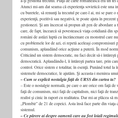
a-şi gestiona trecutul. Piaţa de carte românească era un fe
Atunci mi-am dat seama că experienţa sovietică este una im
cu buretele, să renunţi la trecutul pe care-l ai, mi se pare o
experienţă, pozitivă sau negativă, te poate ajuta în prezent şi
gestionezi. Şi am încercat să propun alt gen de abordare a t
care, de fapt, încearcă să povestească viaţa cotidiană din spaţ
români de astăzi luptă cu încrâncenare cu monstrul care nu 
cu problemele lor de azi, ei repetă aceleaşi compromisuri p
comunism, aplaudând orice acţiune a puterii. În mod normal,
Criticând un sistem democratic, nu faci decât să-i întăreşti 
democratică. Aplaudându-l, îi întăreşti partea tare, prin car
control. Orice sistem e totalitar, în esenţă. Punând totul la î
sistemele democratice, le ajutăm. Şi aceasta-i menirea unui
– Cum se explică nostalgia faţă de URSS din cartea ta?
– Este o nostalgie normală, pe care o are orice om faţă de v
faţă de comunism, nici faţă de capitalism, nici faţă de tranzi
realist şi cinic în raport cu realitatea. Dar mi-ar plăcea să
„Plombir” de 21 de copeici. Asta însă face parte din viaţa c
sistemul.
– Ce părere ai despre oamenii care au fost loiali regimulu