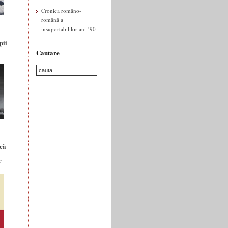
Cronica româno-
română a
insuportabililor ani ’90
pii
Cautare
ică
r