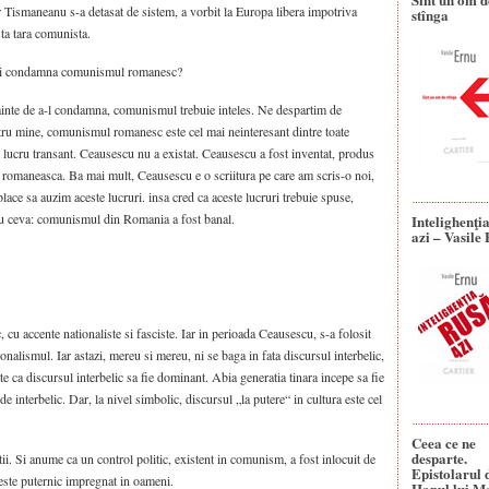
r Tismaneanu s-a detasat de sistem, a vorbit la Europa libera impotriva
stînga
ta tara comunista.
ru si condamna comunismul romanesc?
ainte de a-l condamna, comunismul trebuie inteles. Ne despartim de
ru mine, comunismul romanesc este cel mai neinteresant dintre toate
lucru transant. Ceausescu nu a existat. Ceausescu a fost inventat, produs
la romaneasca. Ba mai mult, Ceausescu e o scriitura pe care am scris-o noi,
ace sa auzim aceste lucruri. insa cred ca aceste lucruri trebuie spuse,
cu ceva: comunismul din Romania a fost banal.
Intelighenţi
azi – Vasile
 cu accente nationaliste si fasciste. Iar in perioada Ceausescu, s-a folosit
ionalismul. Iar astazi, mereu si mereu, ni se baga in fata discursul interbelic,
e ca discursul interbelic sa fie dominant. Abia generatia tinara incepe sa fie
e interbelic. Dar, la nivel simbolic, discursul „la putere“ in cultura este cel
Ceea ce ne
desparte.
tii. Si anume ca un control politic, existent in comunism, a fost inlocuit de
Epistolarul 
 este puternic impregnat in oameni.
Hanul lui M