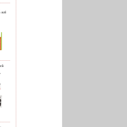
a
 azi
ică
r
e