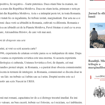
 pozitiva, fie negativa – foarte puternica. Daca stiam bine la examen, nu
 ca eram din Republica Moldova. Daca nu stiam lectia, primeam o nota pe
Jurnal la sfâ
int din Republica Moldova. Asta s-a intimplat peste tot, in toata Romania.
lumii
tratati fie cu ingaduinta, fie trebuie izolati, marginalizati. Dar asta ne-a si
beni: daca vreti sa izbinditi in Romania, cultivati-va diferenta. Romania e
 Asa au izbindit cei de la Planeta Moldova, Pavel Stratan si cred ca va avea
nsare, Alexandrina Hristov, de care veti mai auzi.
ni de dragoste sau ura
ui, ai vrut sa scrii aceasta carte?
1996, experienta de cetatean sovietic parea sa se indeparteze de mine. Dupa
dat seama ca experienta sovietica este una enorma. Si aceasta experienta
Bandiţii. Mi
ideologica si culturala, Uniunea Sovietica a fost, de departe, cel mai
trilogie a
marginalilo
grandios proiect utopic. in Romania, s-a pastrat doar obsesia comunismului.
scuta in termeni de intelegere. in Romania, comunismul se discuta doar in
 un fals: nu trebuie sa-l iubim sau sa-l urim. Dreptul nostru este sa-l
 motiv am scris Nascut in URSS.
enii mei romani, capacitatea lor de a-si distruge trecutul imediat. Eu imi
o valoare, un bun cucerit, trebuie sa-l folosim, sa-l reciclam, sa-l imblinzim.