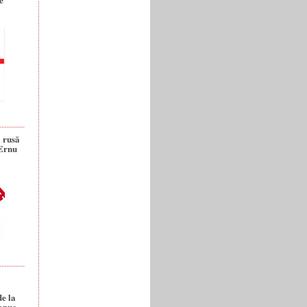
a rusă
 Ernu
de la
anuc