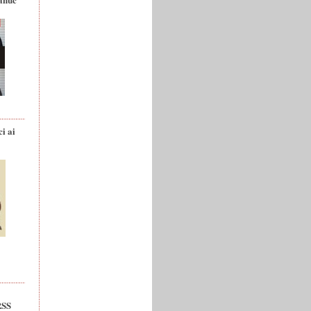
ci ai
RSS