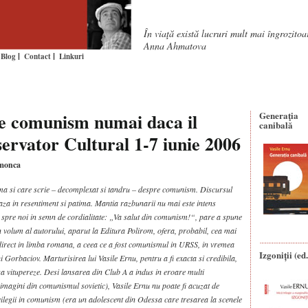
În viaţă există lucruri mult mai îngrozito
Anna Ahmatova
Blog
Contact
Linkuri
e comunism numai daca il
Generaţia
canibală
ervator Cultural 1-7 iunie 2006
imonca
urma si care scrie – decomplexat si tandru – despre comunism. Discursul
a in resentiment si patima. Mantia razbunarii nu mai este intens
a spre noi in semn de cordialitate: „Va salut din comunism!“, pare a spune
 volum al autorului, aparut la Editura Polirom, ofera, probabil, cea mai
irect in limba romana, a ceea ce a fost comunismul in URSS, in vremea
Izgoniții (ed.
ui Gorbaciov. Marturisirea lui Vasile Ernu, pentru a fi exacta si credibila,
 sa vitupereze. Desi lansarea din Club A a indus in eroare multi
e imagini din comunismul sovietic), Vasile Ernu nu poate fi acuzat de
vilegii in comunism (era un adolescent din Odessa care tresarea la scenele