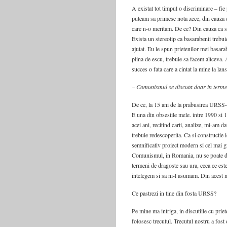
A existat tot timpul o discriminare – fie
puteam sa primesc nota zece, din cauza
care n-o meritam. De ce? Din cauza ca s
Exista un stereotip ca basarabenii trebuie 
ajutat. Eu le spun prietenilor mei basara
plina de escu, trebuie sa facem altceva.
succes o fata care a cintat la mine la la
– Comunismul se discuta doar in terme
De ce, la 15 ani de la prabusirea URSS-ul
E una din obsesiile mele. intre 1990 si 
acei ani, recitind carti, analize, mi-am 
trebuie redescoperita. Ca si constructie 
semnificativ proiect modern si cel mai 
Comunismul, in Romania, nu se poate di
termeni de dragoste sau ura, ceea ce este
intelegem si sa ni-l asumam. Din acest
Ce pastrezi in tine din fosta URSS?
Pe mine ma intriga, in discutiile cu priet
folosesc trecutul. Trecutul nostru a fost 