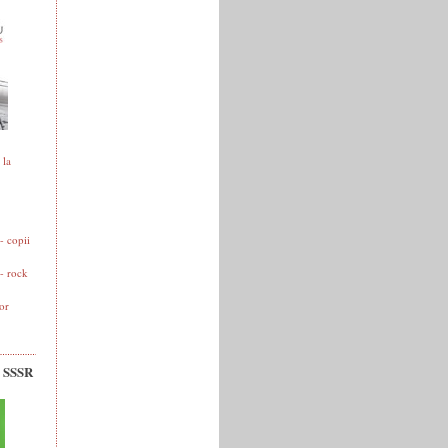
 la
 copii
- rock
or
v SSSR