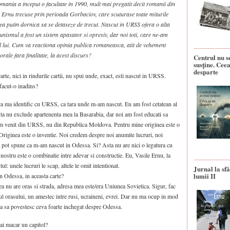
omania a inceput o facultate in 1990, mult mai pregatit decit romanii din
e Ernu trecuse prin perioada Gorbaciov, care scuturase toate miturile
rea putin dornica sa se detaseze de trecut. Nascut in URSS ofera o alta
nismul a fost un sistem apasator si opresiv, dar noi toti, care ne-am
l lui. Cum va reactiona opinia publica romaneasca, atit de vehement
rale fara finalitate, la acest discurs?
Centrul nu s
susține. Ceea
desparte
arte, nici in rindurile cartii, nu spui unde, exact, esti nascut in URSS.
acut-o inadins?
a ma identific cu URSS, ca tara unde m-am nascut. Eu am fost cetatean al
a nu exclude apartenenta mea la Basarabia, dar noi am fost educati sa
m venit din URSS, nu din Republica Moldova. Pentru mine originea este o
? Originea este o inventie. Noi credem despre noi anumite lucruri, noi
 pot spune ca m-am nascut in Odessa. Si? Asta nu are nici o legatura cu
nostru este o combinatie intre adevar si constructie. Eu, Vasile Ernu, la
ul: unele lucruri le scap, altele le omit intentionat.
Jurnal la sfâ
lumii II
in Odessa, in aceasta carte?
 nu are oras si strada, adresa mea este/era Uniunea Sovietica. Sigur, fac
itul orasului, un amestec intre rusi, ucraineni, evrei. Dar nu ma ocup in mod
ea sa povestesc ceva foarte inchegat despre Odessa.
i macar un capitol?