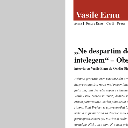
Acasa
Despre Ernu
Carti
Presa
„Ne despartim d
intelegem“ – Obs
interviu cu Vasile Ernu de Ovidiu S
Exista o generatie care vine tare din 
despre comunism nu se mai invesminteaz
fluturata, mai degraba sapca e ridicat
Vasile Ernu. Nascut in URSS, debutul in
exacta panoramare, scrisa pina acum d
stagnarii lui Brejnev si a perestroikai l
trebuia in primul rind sa descrie si nu
participanti-cititori (cu muzica si mult
nostalgie. Nici n-are cum. N-a avut pri