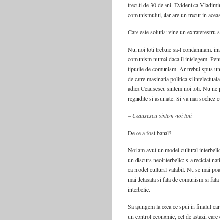
trecuti de 30 de ani. Evident ca Vladimi
comunismului, dar are un trecut in aceas
Care este solutia: vine un extraterest
Nu, noi toti trebuie sa-l condamnam. in
comunism numai daca il intelegem. Pent
tipurile de comunism. Ar trebui spus un 
de catre masinaria politica si intelectua
adica Ceausescu sintem noi toti. Nu ne pl
regindite si asumate. Si va mai sochez 
– Ceausescu sintem noi toti
De ce a fost banal?
Noi am avut un model cultural interbelic,
un discurs neointerbelic: s-a reciclat nat
ca model cultural valabil. Nu se mai poat
mai detasata si fata de comunism si fata d
interbelic.
Sa ajungem la ceea ce spui in finalul car
un control economic, cel de astazi, care