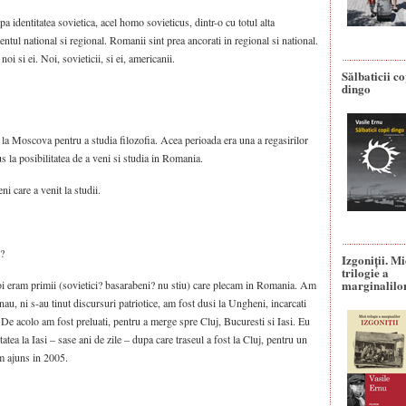
 identitatea sovietica, acel homo sovieticus, dintr-o cu totul alta
tul national si regional. Romanii sint prea ancorati in regional si national.
noi si ei. Noi, sovieticii, si ei, americanii.
Sălbaticii co
dingo
la Moscova pentru a studia filozofia. Acea perioada era una a regasirilor
 la posibilitatea de a veni si studia in Romania.
i care a venit la studii.
i?
Izgoniții. M
trilogie a
marginalilo
oi eram primii (sovietici? basarabeni? nu stiu) care plecam in Romania. Am
nau, ni s-au tinut discursuri patriotice, am fost dusi la Ungheni, incarcati
si. De acolo am fost preluati, pentru a merge spre Cluj, Bucuresti si Iasi. Eu
tatea la Iasi – sase ani de zile – dupa care traseul a fost la Cluj, pentru un
am ajuns in 2005.