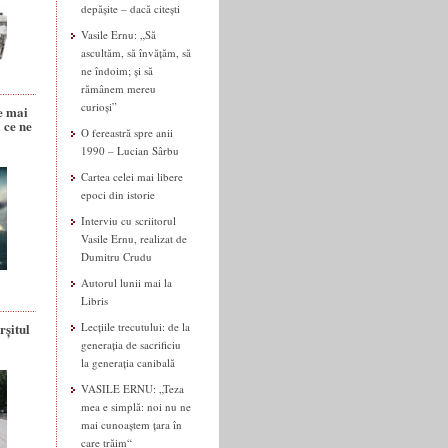
depășite – dacă citești
Vasile Ernu: „Să
ascultăm, să învățăm, să
ne îndoim; și să
rămânem mereu
curioși”
e mai
 ce ne
O fereastră spre anii
1990 – Lucian Sârbu
Cartea celei mai libere
epoci din istorie
Interviu cu scriitorul
Vasile Ernu, realizat de
Dumitru Crudu
Autorul lunii mai la
Libris
rșitul
Lecțiile trecutului: de la
generația de sacrificiu
la generația canibală
VASILE ERNU: „Teza
mea e simplă: noi nu ne
mai cunoaștem țara în
care trăim“