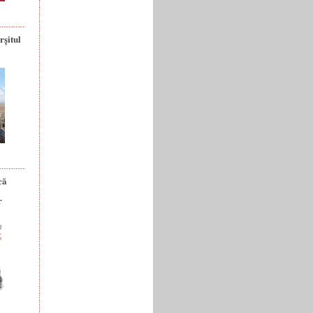
rșitul
că
r