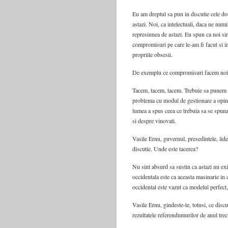
Eu am dreptul sa pun in discutie cele do
astazi. Noi, ca intelectuali, daca ne num
represiunea de astazi. Eu spun ca noi si
compromisuri pe care le-am fi facut si in
propriile obsesii.
De exemplu ce compromisuri facem noi
Tacem, tacem, tacem. Trebuie sa punem i
problema cu modul de gestionare a opini
lumea a spus ceea ce trebuia sa se spun
si despre vinovati.
Vasile Ernu, guvernul, presedintele, lide
discutie. Unde este tacerea?
Nu sint absurd sa sustin ca astazi nu exi
occidentala este ca aceasta masinarie in
occidental este vazut ca modelul perfect, 
Vasile Ernu, gindeste-te, totusi, ce disc
rezultatele referendumurilor de anul trecu