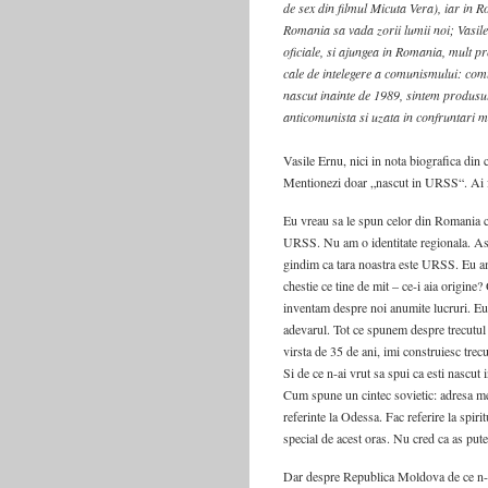
de sex din filmul Micuta Vera), iar in R
Romania sa vada zorii lumii noi; Vasil
oficiale, si ajungea in Romania, mult p
cale de intelegere a comunismului: comu
nascut inainte de 1989, sintem produsu
anticomunista si uzata in confruntari mo
Vasile Ernu, nici in nota biografica din c
Mentionezi doar „nascut in URSS“. Ai f
Eu vreau sa le spun celor din Romania c
URSS. Nu am o identitate regionala. Ast
gindim ca tara noastra este URSS. Eu a
chestie ce tine de mit – ce-i aia origine
inventam despre noi anumite lucruri. Eu
adevarul. Tot ce spunem despre trecutul 
virsta de 35 de ani, imi construiesc trecut
Si de ce n-ai vrut sa spui ca esti nascut 
Cum spune un cintec sovietic: adresa mea
referinte la Odessa. Fac referire la spir
special de acest oras. Nu cred ca as put
Dar despre Republica Moldova de ce n-a