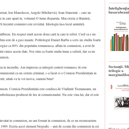
Intelighenți
basarabeană
 Cernat, Ion Manolescu, Angelo Mitchievici, Ioan Stanomir – care au
tie in care apari tu, volumul O lume disparuta. Mai exista si Baiuteii,
ti trecutul comunist este revizitat. Ideologia lasa locul amintirii.
ilibreze. Eu respect mult aceste doua carti la care te referi. Cred ca e un
rbim este de a gasi nuante. Politologul Daniel Barbu a scris un studiu foarte
iologice ca 80% din populatia romaneasca, aflata in comunism, a avut de
nt cinice aceste date. Noi stim ca foarte multa lume a suferit, dar sa nu
munism.
Sectanţii. M
ma in incendiu. Am impresia ca intregul context romanesc iti este
trilogie a
unismul ca un sistem criminal, s-a facut si o Comisie Prezidentiala in
marginalilo
denti, uitati-va la voi insiva, oameni buni!
unism. Comisia Prezidentiala este condusa de Vladimir Tismaneanu, un
simbolizeaza produsul de lux al comunismului. Nu este vina lui, dar el este
 invatat in comunism, ne-am format in comunism, de ce nu recunoastem
n 1989. Exista acest element biografic – anii de scoala din comunism la cei
Sînt un om d