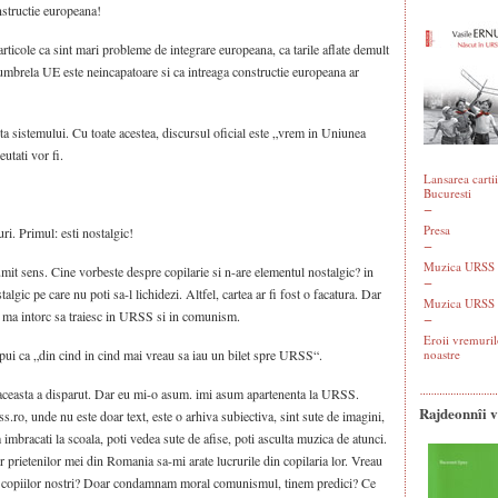
nstructie europeana!
rticole ca sint mari probleme de integrare europeana, ca tarile aflate demult
umbrela UE este neincapatoare si ca intreaga constructie europeana ar
nta sistemului. Cu toate acestea, discursul oficial este „vrem in Uniunea
utati vor fi.
Lansarea cartii
Bucuresti
Presa
uri. Primul: esti nostalgic!
Muzica URSS -
umit sens. Cine vorbeste despre copilarie si n-are elementul nostalgic? in
algic pe care nu poti sa-l lichidezi. Altfel, cartea ar fi fost o facatura. Dar
Muzica URSS 
a ma intorc sa traiesc in URSS si in comunism.
Eroii vremuril
pui ca „din cind in cind mai vreau sa iau un bilet spre URSS“.
noastre
 aceasta a disparut. Dar eu mi-o asum. imi asum apartenenta la URSS.
Rajdeonnîi 
.ro, unde nu este doar text, este o arhiva subiectiva, sint sute de imagini,
 imbracati la scoala, poti vedea sute de afise, poti asculta muzica de atunci.
 prietenilor mei din Romania sa-mi arate lucrurile din copilaria lor. Vreau
em copiilor nostri? Doar condamnam moral comunismul, tinem predici? Ce