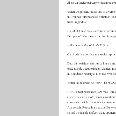
Zi-mi un intelectual care critica noua co
Traian Ungureanu. El a spus in diverse a
in Uniunea Europeana au dificultati, ca 
trebui regindita.
Da, ok. El nu critica sistemul, ci neputi
Europeana“, dar nimeni nu discuta ce gre
– Vreau sa vad o sticla de Brifcor
Cartii tale i se pot face mai multe repros
Da, sint nostalgic, dar numai intr-un an
orice tine de trecut exista un element nost
nu sint deloc nostalgic, n-as mai vrea s
Totusi, nu te dezici de URSS, ba chiar s
URSS a fost patria mea, tara mea. Tara
Cartea mea are un site, www.nascutinurss
cum arata o sticla, o ciocolata, cum eram
Asa ceva in Romania nu exista. Eu le cer
sa vad o sticla de Brifcor. Ce le spun