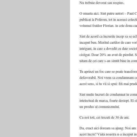
Nu trebuie devorat sau respins.
O nuanta aici. Sint patru autori – Paul
publicat la Polirom, tot in aceeasi colec
volumul fratilor Florian. in cele doua car
Sint de acord ca lucrurile incep sa se ech
inceput bun. Meritul cartilor de care vo
intrigant, in care a dovedit cu date soc
cistigat. Doar 20% au avut de pierdut. Si
uitam de cei care s-au simtit bine in co
Tu aprinzi un foc care se poate transfor
defavorabil. Noi vrem sa condamnam com
acest sens, si tu vii si spui: fiti mai pru
Sint multe lucruri de condamnat in com
intelectual de marca, foarte destept. El 
un produs al comunismului.
Ca noi toti, cei trecuti de 30 de ani.
Da, exact aici doream sa ajung. Noi am
acest lucru? Viata noastra n-a inceput i