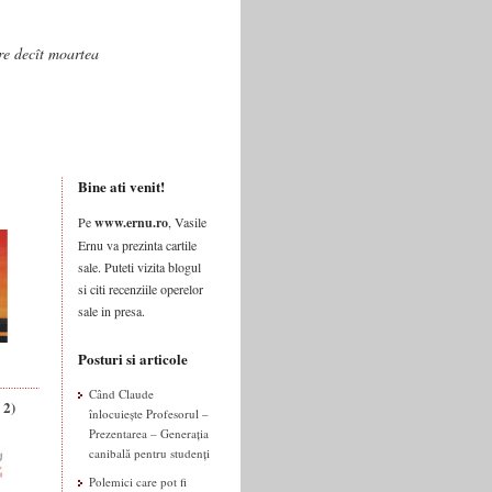
are decît moartea
Bine ati venit!
Pe
www.ernu.ro
, Vasile
Ernu va prezinta cartile
sale. Puteti vizita blogul
si citi recenziile operelor
sale in presa.
Posturi si articole
Când Claude
 2)
înlocuiește Profesorul –
Prezentarea – Generația
canibală pentru studenți
Polemici care pot fi