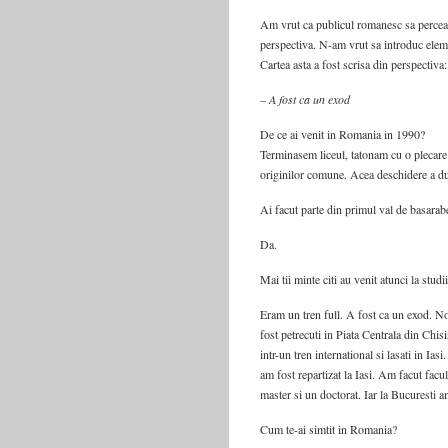
Am vrut ca publicul romanesc sa perceapa
perspectiva. N-am vrut sa introduc elemen
Cartea asta a fost scrisa din perspectiva: 
– A fost ca un exod
De ce ai venit in Romania in 1990?
Terminasem liceul, tatonam cu o plecare 
originilor comune. Acea deschidere a dus
Ai facut parte din primul val de basaraben
Da.
Mai tii minte citi au venit atunci la studi
Eram un tren full. A fost ca un exod. N
fost petrecuti in Piata Centrala din Chisi
intr-un tren international si lasati in Ia
am fost repartizat la Iasi. Am facut facul
master si un doctorat. Iar la Bucuresti 
Cum te-ai simtit in Romania?