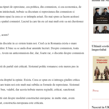
ua tipuri de opresiune, cea politica, din comunism, si cea economica, de
im intelectuali, trebuie sa discutam si represiunea din comunism si
ntem opaci la ceea ce se intimpla astazi. Eu mai spun ca facem aceleasi
 spatiul comunist. Lucrul la care tin eu cel mai mult este sa-mi chestionez
, acum?
n discutie in ce sistem traim noi. Cred ca in Romania exista o mare
Ultimii ereti
ilor. E bine sa se auda doar anumite lucruri. Despre comunism, toata
imperiului
a. Avem un anticomunism dur, dar, foarte rar, o discutie despre comunism
rii de partid sint criticati. Sistemul politic romanesc este mereu pus in
sta dreptul la opinie. Exista. Ceea ce spun eu si intreaga gindire critica
 care traim noi este mult mai subtila cu formele de represiune. Sistemul
bun, valabil, dar acesta trebuie mereu regindit, criticat, sanctionat.
Presa
utii sint despre modelul constructiei europene. in multe state, avem
t, constructia europeana este criticata.
Nascut in U