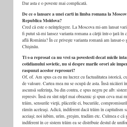
Dar asta e o poveste mai complicată.
De ce o lansare a unei carti in limba romana la Moscov
Republica Moldova?
Cred că este o neînţelegere. La Moscova mi-am lansat varia
fi putut să-mi lansez varianta romana a cărţii într-o ţară în 
află România? În ce priveşte varianta romană am lansat-o şi la
Chişinău.
Ti s-a reprosat ca nu vrei sa povestesti decat micile inta
cotidianului sovietic, nu si despre marile orori ale impe
raspunzi acestor reprosuri?
Of, of. Am spus ca eu nu lucrez cu factualitatea istorică, cu
de valoare. Cartea mea nu se ocupă de asta. Însă nicăieri î
ascunsă suferinţa, ba din contra, e spus negru pe alb: sist
represiv. Însă eu sînt niţel mai obraznic şi spun ceva mai mu
trăim, sensurile vieţii, plăcerile ei, bucuriile, compromisuri
rămîn aceleaşi. Adică, indiferent dacă trăim în capitalism
aceiaşi; noi iubim, urîm, greşim, tradăm etc. Culmea e că şi 
indiferent în ce sistem trăim ea se distribuie destul de unif