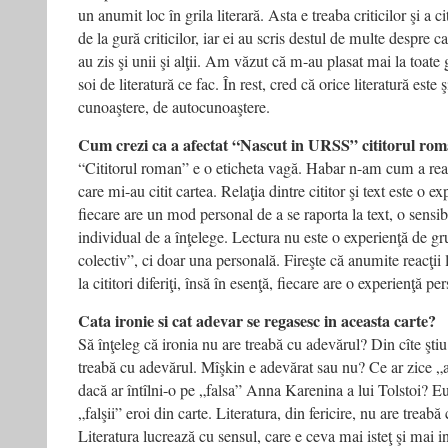
un anumit loc în grila literară. Asta e treaba criticilor şi a c
de la gură criticilor, iar ei au scris destul de multe despre ca
au zis şi unii şi alţii. Am văzut că m-au plasat mai la toate 
soi de literatură ce fac. În rest, cred că orice literatură este
cunoaştere, de autocunoaştere.
Cum crezi ca a afectat “Nascut in URSS” cititorul ro
“Cititorul roman” e o eticheta vagă. Habar n-am cum a rea
care mi-au citit cartea. Relaţia dintre cititor şi text este o e
fiecare are un mod personal de a se raporta la text, o sensi
individual de a înţelege. Lectura nu este o experienţă de gru
colectiv”, ci doar una personală. Fireşte că anumite reacţii 
la cititori diferiţi, însă în esenţă, fiecare are o experienţă pe
Cata ironie si cat adevar se regasesc in aceasta carte?
Să înţeleg că ironia nu are treabă cu adevărul? Din cîte ştiu 
treabă cu adevărul. Mîşkin e adevărat sau nu? Ce ar zice
dacă ar întîlni-o pe „falsa” Anna Karenina a lui Tolstoi? E
„falşii” eroi din carte. Literatura, din fericire, nu are treabă
Literatura lucrează cu sensul, care e ceva mai isteţ şi mai i