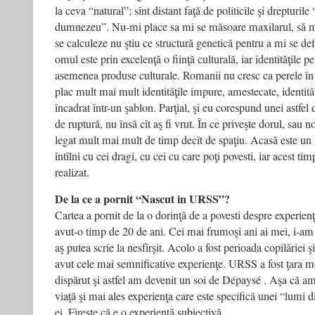
la ceva “natural”; sînt distant faţă de politicile şi drepturil
dumnezeu”. Nu-mi place sa mi se măsoare maxilarul, să mi 
se calculeze nu ştiu ce structură genetică pentru a mi se def
omul este prin excelenţă o fiinţă culturală, iar identităţile p
asemenea produse culturale. Romanii nu cresc ca perele în 
plac mult mai mult identităţile impure, amestecate, identităţ
încadrat într-un şablon. Parţial, şi eu corespund unei astfel 
de ruptură, nu însă cît aş fi vrut. În ce priveşte dorul, sau n
legat mult mai mult de timp decît de spaţiu. Acasă este un l
întîlni cu cei dragi, cu cei cu care poţi povesti, iar acest tim
realizat.
De la ce a pornit “Nascut in URSS”?
Cartea a pornit de la o dorinţă de a povesti despre experien
avut-o timp de 20 de ani. Cei mai frumoşi ani ai mei, i-am
aş putea scrie la nesfîrşit. Acolo a fost perioada copilăriei 
avut cele mai semnificative experienţe. URSS a fost ţara m
dispărut şi astfel am devenit un soi de Dépaysé . Aşa că am
viaţă şi mai ales experienţa care este specifică unei “lumi di
ei. Fireşte că e o experienţă subiectivă.