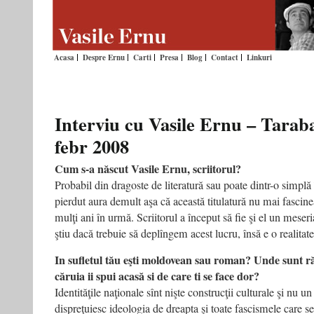
Acasa
Despre Ernu
Carti
Presa
Blog
Contact
Linkuri
Interviu cu Vasile Ernu – Taraba
febr 2008
Cum s-a născut Vasile Ernu, scriitorul?
Probabil din dragoste de literatură sau poate dintr-o simplă 
pierdut aura demult aşa că această titulatură nu mai fasci
mulţi ani în urmă. Scriitorul a început să fie şi el un meseri
ştiu dacă trebuie să deplîngem acest lucru, însă e o realitate
In sufletul tău eşti moldovean sau roman? Unde sunt răd
căruia ii spui acasă si de care ti se face dor?
Identităţile naţionale sînt nişte construcţii culturale şi nu u
dispreţuiesc ideologia de dreapta şi toate fascismele care se 