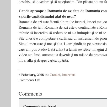
deschişi, să o vedem şi să reacţionăm. Din păcate noi nu f
Cat de aproape e Romania de azi fata de Romania com
valorile capitalismului atat de usor?
Romania de azi este făcută din multe lucruri, iar cel mai con
Romania de ieri. Romania de azi este o continuitate a Roma
trebuie să încercăm să vedem ce ni s-a întîmplat şi ce ni se
Site-ul este o completare a cartii sau un instrument de pr
Site-ul meu este şi una şi alta. L-am gîndit ca pe o extensie 
care am pus o adevărată arhivă a lumii sovietice: imagini di
video etc. Însă, automat, a devenit şi un mijloc de promovare
intra, afla şi despre cartea tipărită.
-
6 February, 2008
in:
Cronici
,
Interviuri
on
Comments Off
Interviu
cu
Comments
Vasile
Ernu
–
Tarabacucarti.ro,
Comments are closed.