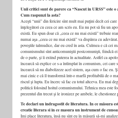
Unii critici sunt de parere ca “Nascut in URSS” este o
Cum raspunzi la asta?
Aceşti “unii” din fericire sînt mult mai puţini decît cei car
înţelegători cu ceea ce am scris eu. Eu nu pot să fiu un ap
există. Eu spun doar că „ceea ce nu mai există” trebuie reana
numai aşa „ceea ce nu mai există” va dispărea cu adevărat.
poveştile talmudice, dar eu cred în asta. Culmea e că cei m
comunismului sînt anticomuniştii postcomunişti, fiindcă ei
de o parte, şi îi extind puterea în actualitate. Astfel ca apolo
încearcă să explice ce s-a întîmplat în comunism, cei care s
încearcă să nu diabolizeze acel sistem, aşa cum o fac eu. Ş
mai cinic e că îl transformă într-o marfă profitabilă de o 
riscul şi lupta. Eu încerc să fac cu totul altceva. Eu mai d
politică folosind hoitul comunismului. Tehnica mea este fo
prezentul din trecut şi le ironizez pe ambele, le chestionez
Te declari un indragostit de literatura. In ce măsura 
creatie literara si in ce masura un instrument de cunoas
Imi place literatura, însă nu sînt eu în măsură să-mi analizez